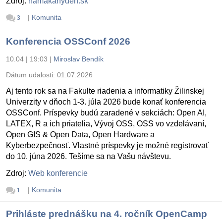
Zdroj:
namakanyden.sk
|
Komunita
3
Konferencia OSSConf 2026
10.04 | 19:03
|
Miroslav Bendík
Dátum udalosti:
01.07.2026
Aj tento rok sa na Fakulte riadenia a informatiky Žilinskej
Univerzity v dňoch 1-3. júla 2026 bude konať konferencia
OSSConf. Príspevky budú zaradené v sekciách: Open AI,
LATEX, R a ich priatelia, Vývoj OSS, OSS vo vzdelávaní,
Open GIS & Open Data, Open Hardware a
Kyberbezpečnosť. Vlastné príspevky je možné registrovať
do 10. júna 2026. Tešíme sa na Vašu návštevu.
Zdroj:
Web konferencie
|
Komunita
1
Prihláste prednášku na 4. ročník OpenCamp