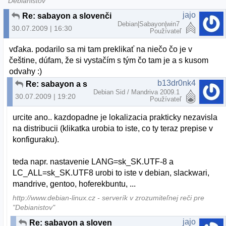
"Debianistov"
jajo
Re: sabayon a slovenčina
Debian|Sabayon|win7
30.07.2009 | 16:30
Používateľ
vďaka. podarilo sa mi tam preklikať na niečo čo je v
češtine, dúfam, že si vystačím s tým čo tam je a s kusom
odvahy :)
b13dr0nk4
Re: sabayon a slovenčina
Debian Sid / Mandriva 2009.1
30.07.2009 | 19:20
Používateľ
urcite ano.. kazdopadne je lokalizacia prakticky nezavisla
na distribucii (klikatka urobia to iste, co ty teraz prepise v
konfiguraku).
teda napr. nastavenie LANG=sk_SK.UTF-8 a
LC_ALL=sk_SK.UTF8 urobi to iste v debian, slackwari,
mandrive, gentoo, hoferekbuntu, ...
http://www.debian-linux.cz - serverík v zrozumiteľnej reči pre
"Debianistov"
jajo
Re: sabayon a slovenčina