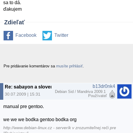
sa to dá.
ďakujem
Zdieľať
Facebook
Twitter
Pre pridávanie komentárov sa
musíte prihlásiť
.
b13dr0nk4
Re: sabayon a slovenčina
Debian Sid / Mandriva 2009.1
30.07.2009 | 15:31
Používateľ
manual pre gentoo.
we we we bodka gentoo bodka org
http://www.debian-linux.cz - serverík v zrozumiteľnej reči pre