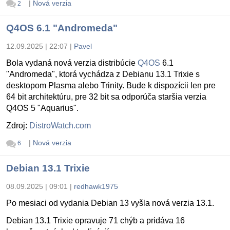
|
Nová verzia
2
Q4OS 6.1 "Andromeda"
12.09.2025 | 22:07
|
Pavel
Bola vydaná nová verzia distribúcie
Q4OS
6.1
"Andromeda", ktorá vychádza z Debianu 13.1 Trixie s
desktopom Plasma alebo Trinity. Bude k dispozícii len pre
64 bit architektúru, pre 32 bit sa odporúča staršia verzia
Q4OS 5 "Aquarius".
Zdroj:
DistroWatch.com
|
Nová verzia
6
Debian 13.1 Trixie
08.09.2025 | 09:01
|
redhawk1975
Po mesiaci od vydania Debian 13 vyšla nová verzia 13.1.
Debian 13.1 Trixie opravuje 71 chýb a pridáva 16