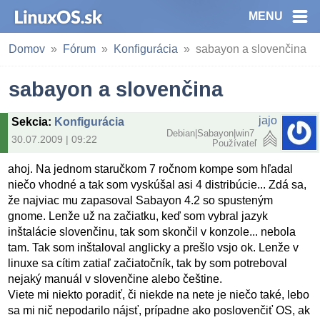
MENU
Domov
Fórum
Konfigurácia
sabayon a slovenčina
sabayon a slovenčina
jajo
Sekcia
:
Konfigurácia
Debian|Sabayon|win7
30.07.2009 | 09:22
Používateľ
ahoj. Na jednom staručkom 7 ročnom kompe som hľadal
niečo vhodné a tak som vyskúšal asi 4 distribúcie... Zdá sa,
že najviac mu zapasoval Sabayon 4.2 so spusteným
gnome. Lenže už na začiatku, keď som vybral jazyk
inštalácie slovenčinu, tak som skončil v konzole... nebola
tam. Tak som inštaloval anglicky a prešlo vsjo ok. Lenže v
linuxe sa cítim zatiaľ začiatočník, tak by som potreboval
nejaký manuál v slovenčine alebo češtine.
Viete mi niekto poradiť, či niekde na nete je niečo také, lebo
sa mi nič nepodarilo nájsť, prípadne ako poslovenčiť OS, ak