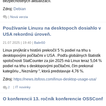
bezpečnostných aktualizácií.
Zdroj:
Debian
|
Nová verzia
Používanie Linuxu na desktopoch dosiahlo v
USA rekordnú úroveň.
21.07.2025 | 19:40
|
Balin50
Linux prvýkrát v histórii prekročil 5 % podiel na trhu s
desktopovými počítačmi v USA . Podľa globálnych štatistík
spoločnosti StatCounter za jún 2025 má Linux teraz 5,04 %
podiel na trhu s desktopovými počítačmi, čím prekonal
kategóriu „ Neznámy “, ktorá predstavuje 4,76 %.
Zdroj:
https://news.itsfoss.com/linux-desktop-usage-usa/
|
IT novinky
2
O konferencii 13. ročník konferencie OSSConf