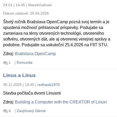
24.01 | 14:45
|
MarekGalinski
Dátum udalosti:
25.04.2026
Štvrtý ročník Bratislava OpenCamp pozná svoj termín a je
spustená možnosť prihlasovať príspevky. Podujatie sa
zameriava na témy otvorených technológii, otvoreného
softvéru, otvorených dát, ale aj otvorenej verejnej správy a
podobne. Podujatie sa uskutoční 25.4.2026 na FIIT STU.
Zdroj:
Bratislava OpenCamp
|
Komunita
1
Linus a Linus
30.11.2025 | 19:40
|
redhawk1975
Stavba počítača dvomi Linusmi
Zdroj:
Building a Computer with the CREATOR of Linux!
|
Zaujímavý článok
8