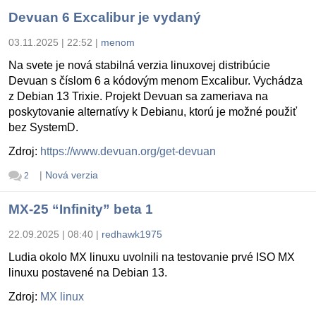
Devuan 6 Excalibur je vydaný
03.11.2025 | 22:52
|
menom
Na svete je nová stabilná verzia linuxovej distribúcie
Devuan s číslom 6 a kódovým menom Excalibur. Vychádza
z Debian 13 Trixie. Projekt Devuan sa zameriava na
poskytovanie alternatívy k Debianu, ktorú je možné použiť
bez SystemD.
Zdroj:
https://www.devuan.org/get-devuan
|
Nová verzia
2
MX-25 “Infinity” beta 1
22.09.2025 | 08:40
|
redhawk1975
Ludia okolo MX linuxu uvolnili na testovanie prvé ISO MX
linuxu postavené na Debian 13.
Zdroj:
MX linux