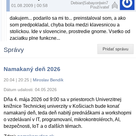
Debian|Sabayon|win7
01.08.2009 | 00:58
Používateľ
dakujem... podarilo sa mi to... preinstaloval som, a ako
som predpokladal, chyba bola medzi klavesnicou a
stolickou. Ide v slovencine, prostredie gnome. Vsetko od
zaciatku plne funkcne...
Správy
Pridať správu
Namakaný deň 2026
20.04 | 20:25
|
Miroslav Bendík
Dátum udalosti:
04.05.2026
Dňa 4. mája 2026 od 9:00 sa v priestoroch Univerzitnej
knižnice Technickej univerzity v Košiciach bude konať
namakaný deň, teda deň nabitý prednáškami a workshopmi
o vzdelávaní v IT, programovaní, mikrokontroléroch, AI,
bezpečnosti, IoT a o ďalších témach.