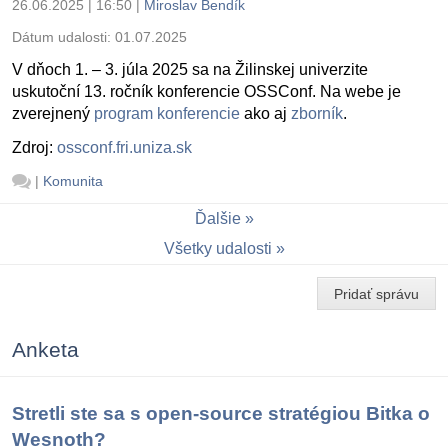
26.06.2025 | 16:50
|
Miroslav Bendík
Dátum udalosti:
01.07.2025
V dňoch 1. – 3. júla 2025 sa na Žilinskej univerzite
uskutoční 13. ročník konferencie OSSConf. Na webe je
zverejnený
program konferencie
ako aj
zborník
.
Zdroj:
ossconf.fri.uniza.sk
|
Komunita
Ďalšie
Všetky udalosti
Pridať správu
Anketa
Stretli ste sa s open-source stratégiou Bitka o
Wesnoth?