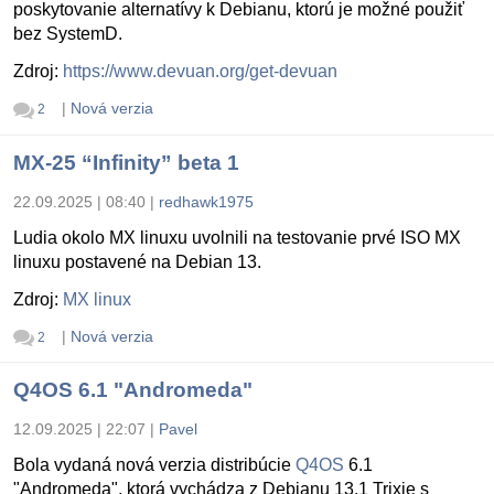
poskytovanie alternatívy k Debianu, ktorú je možné použiť
bez SystemD.
Zdroj:
https://www.devuan.org/get-devuan
|
Nová verzia
2
MX-25 “Infinity” beta 1
22.09.2025 | 08:40
|
redhawk1975
Ludia okolo MX linuxu uvolnili na testovanie prvé ISO MX
linuxu postavené na Debian 13.
Zdroj:
MX linux
|
Nová verzia
2
Q4OS 6.1 "Andromeda"
12.09.2025 | 22:07
|
Pavel
Bola vydaná nová verzia distribúcie
Q4OS
6.1
"Andromeda", ktorá vychádza z Debianu 13.1 Trixie s