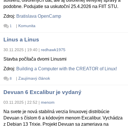
softvéru, otvorených dát, ale aj otvorenej verejnej správy a
podobne. Podujatie sa uskutoční 25.4.2026 na FIIT STU.
Zdroj:
Bratislava OpenCamp
|
Komunita
1
Linus a Linus
30.11.2025 | 19:40
|
redhawk1975
Stavba počítača dvomi Linusmi
Zdroj:
Building a Computer with the CREATOR of Linux!
|
Zaujímavý článok
8
Devuan 6 Excalibur je vydaný
03.11.2025 | 22:52
|
menom
Na svete je nová stabilná verzia linuxovej distribúcie
Devuan s číslom 6 a kódovým menom Excalibur. Vychádza
z Debian 13 Trixie. Projekt Devuan sa zameriava na