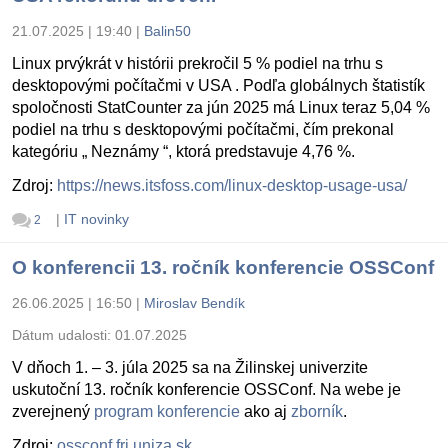
21.07.2025 | 19:40
|
Balin50
Linux prvýkrát v histórii prekročil 5 % podiel na trhu s
desktopovými počítačmi v USA . Podľa globálnych štatistík
spoločnosti StatCounter za jún 2025 má Linux teraz 5,04 %
podiel na trhu s desktopovými počítačmi, čím prekonal
kategóriu „ Neznámy “, ktorá predstavuje 4,76 %.
Zdroj:
https://news.itsfoss.com/linux-desktop-usage-usa/
|
IT novinky
2
O konferencii 13. ročník konferencie OSSConf
26.06.2025 | 16:50
|
Miroslav Bendík
Dátum udalosti:
01.07.2025
V dňoch 1. – 3. júla 2025 sa na Žilinskej univerzite
uskutoční 13. ročník konferencie OSSConf. Na webe je
zverejnený
program konferencie
ako aj
zborník
.
Zdroj:
ossconf.fri.uniza.sk