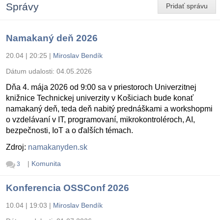
Správy
Pridať správu
Namakaný deň 2026
20.04 | 20:25
|
Miroslav Bendík
Dátum udalosti:
04.05.2026
Dňa 4. mája 2026 od 9:00 sa v priestoroch Univerzitnej
knižnice Technickej univerzity v Košiciach bude konať
namakaný deň, teda deň nabitý prednáškami a workshopmi
o vzdelávaní v IT, programovaní, mikrokontroléroch, AI,
bezpečnosti, IoT a o ďalších témach.
Zdroj:
namakanyden.sk
|
Komunita
3
Konferencia OSSConf 2026
10.04 | 19:03
|
Miroslav Bendík