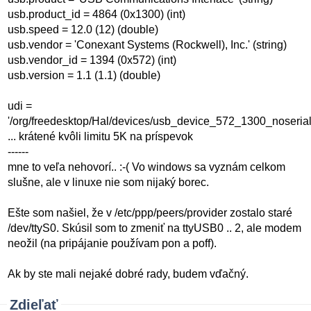
usb.product_id = 4864 (0x1300) (int)
usb.speed = 12.0 (12) (double)
usb.vendor = 'Conexant Systems (Rockwell), Inc.' (string)
usb.vendor_id = 1394 (0x572) (int)
usb.version = 1.1 (1.1) (double)
udi =
'/org/freedesktop/Hal/devices/usb_device_572_1300_noserial
... krátené kvôli limitu 5K na príspevok
------
mne to veľa nehovorí.. :-( Vo windows sa vyznám celkom
slušne, ale v linuxe nie som nijaký borec.
Ešte som našiel, že v /etc/ppp/peers/provider zostalo staré
/dev/ttyS0. Skúsil som to zmeniť na ttyUSB0 .. 2, ale modem
neožil (na pripájanie používam pon a poff).
Ak by ste mali nejaké dobré rady, budem vďačný.
Zdieľať