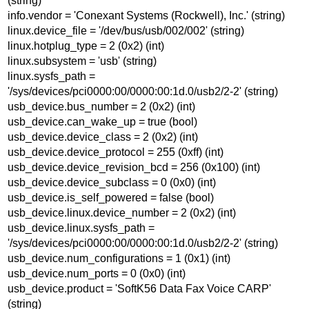
(string)
info.vendor = 'Conexant Systems (Rockwell), Inc.' (string)
linux.device_file = '/dev/bus/usb/002/002' (string)
linux.hotplug_type = 2 (0x2) (int)
linux.subsystem = 'usb' (string)
linux.sysfs_path =
'/sys/devices/pci0000:00/0000:00:1d.0/usb2/2-2' (string)
usb_device.bus_number = 2 (0x2) (int)
usb_device.can_wake_up = true (bool)
usb_device.device_class = 2 (0x2) (int)
usb_device.device_protocol = 255 (0xff) (int)
usb_device.device_revision_bcd = 256 (0x100) (int)
usb_device.device_subclass = 0 (0x0) (int)
usb_device.is_self_powered = false (bool)
usb_device.linux.device_number = 2 (0x2) (int)
usb_device.linux.sysfs_path =
'/sys/devices/pci0000:00/0000:00:1d.0/usb2/2-2' (string)
usb_device.num_configurations = 1 (0x1) (int)
usb_device.num_ports = 0 (0x0) (int)
usb_device.product = 'SoftK56 Data Fax Voice CARP'
(string)