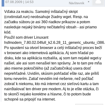
07.08.2009 | 14:53
Návštevník
Vďaka za reakciu. Samotný inštalačný skript
(cnxtinstall.run) neobsahuje žiadny wget. Resp. na
začiatku súboru je asi 360 riadkov príkazov a potom
nasleduje nejaký binárny nečitateľný obsah - asi priamo
kód.
Použil som driver Linuxant
hsfmodem_7.80.02.04full_k2.6.28_11_generic_ubuntu_i386
Po spustení sa otvorí browser a celý inštalačný proces beží
v browseri ako internetová aplikácia. Aj som hľadal po
disku, kde sa aplikácia rozbalila, aj som tam nejaké wget-y
našiel, ale asi som nenašiel ten správny. Je to tam pre mňa
ako mierne pokročilého (až začiatočníka) usera dosť
neprehľadné. Uvidím, skúsim pohľadať ešte raz, ale príliš
tomu neverím. Zatiaľ nevidím iné riešenie, než počítač
zobrať k niekomu, kto má internet cez sieťovú kartu a tam
nainštalovať ten driver pre modem. Aj to je ešte otázka, či
to skončí nejako korektne a hlavne, či to potom bude
schopné sa pripojiť na internet.