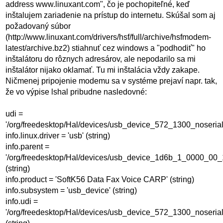
address www.linuxant.com", čo je pochopiteľné, keď
inštalujem zariadenie na prístup do internetu. Skúšal som aj
požadovaný súbor
(http://www.linuxant.com/drivers/hsf/full/archive/hsfmodem-
latest/archive.bz2) stiahnuť cez windows a "podhodiť" ho
inštalátoru do rôznych adresárov, ale nepodarilo sa mi
inštalátor nijako oklamať. Tu mi inštalácia vždy zakape.
Ničmenej pripojenie modemu sa v systéme prejaví napr. tak,
že vo výpise lshal pribudne nasledovné:
udi =
'/org/freedesktop/Hal/devices/usb_device_572_1300_noserial
info.linux.driver = 'usb' (string)
info.parent =
'/org/freedesktop/Hal/devices/usb_device_1d6b_1_0000_00_
(string)
info.product = 'SoftK56 Data Fax Voice CARP' (string)
info.subsystem = 'usb_device' (string)
info.udi =
'/org/freedesktop/Hal/devices/usb_device_572_1300_noserial