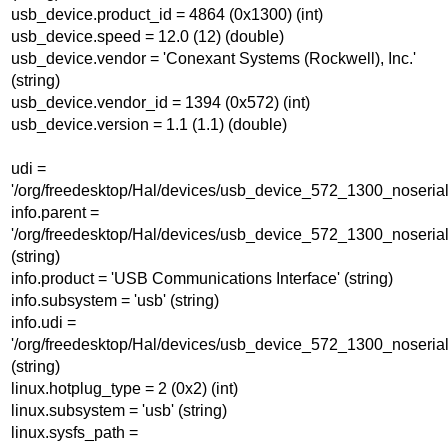
usb_device.product_id = 4864 (0x1300) (int)
usb_device.speed = 12.0 (12) (double)
usb_device.vendor = 'Conexant Systems (Rockwell), Inc.'
(string)
usb_device.vendor_id = 1394 (0x572) (int)
usb_device.version = 1.1 (1.1) (double)
udi =
'/org/freedesktop/Hal/devices/usb_device_572_1300_noserial
info.parent =
'/org/freedesktop/Hal/devices/usb_device_572_1300_noserial
(string)
info.product = 'USB Communications Interface' (string)
info.subsystem = 'usb' (string)
info.udi =
'/org/freedesktop/Hal/devices/usb_device_572_1300_noserial
(string)
linux.hotplug_type = 2 (0x2) (int)
linux.subsystem = 'usb' (string)
linux.sysfs_path =