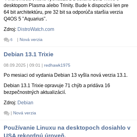
desktopom Plasma alebo Trinity. Bude k dispozícii len pre
64 bit architektúru, pre 32 bit sa odporúča staršia verzia
Q4OS 5 "Aquarius".
Zdroj:
DistroWatch.com
|
Nová verzia
6
Debian 13.1 Trixie
08.09.2025 | 09:01
|
redhawk1975
Po mesiaci od vydania Debian 13 vyšla nová verzia 13.1.
Debian 13.1 Trixie opravuje 71 chýb a pridáva 16
bezpečnostných aktualizácií.
Zdroj:
Debian
|
Nová verzia
Používanie Linuxu na desktopoch dosiahlo v
USA rekordnú úroveň.