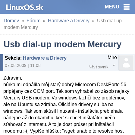
MENU
Domov
Fórum
Hardware a Drivery
Usb dial-up
modem Mercury
Usb dial-up modem Mercury
Miro
Sekcia
:
Hardware a Drivery
07.08.2009 | 11:08
Návštevník
Zdravím,
búrka mi odpálila môj starý dobrý Microcom DeskPorte 56
pripájaný cez COM port. Tak som vyhrabal zo zásob nejaký
Mercury USB modem. Vo windows fachčí bez problémov,
ale na Ubuntu sa zdráha. Oficiálne drivery sú iba na
windows. Tak som skúsil linuxant - inštalácia prebiehala
nádejne až do okamihu, keď si chcel inštalátor niečo
sťahovať z internetu. A to je dosť prúser pri inštalácii
modemu :-(. Vypíše hlášku: "wget: unable to resolve host