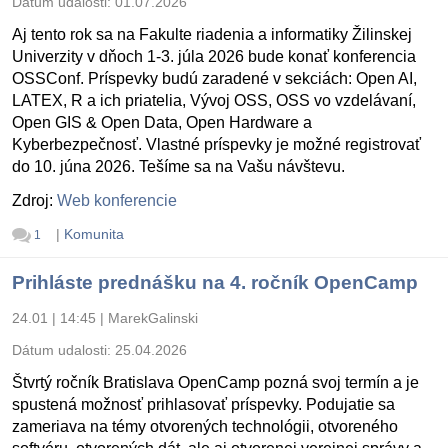
Dátum udalosti:
01.07.2026
Aj tento rok sa na Fakulte riadenia a informatiky Žilinskej
Univerzity v dňoch 1-3. júla 2026 bude konať konferencia
OSSConf. Príspevky budú zaradené v sekciách: Open AI,
LATEX, R a ich priatelia, Vývoj OSS, OSS vo vzdelávaní,
Open GIS & Open Data, Open Hardware a
Kyberbezpečnosť. Vlastné príspevky je možné registrovať
do 10. júna 2026. Tešíme sa na Vašu návštevu.
Zdroj:
Web konferencie
|
Komunita
1
Prihláste prednášku na 4. ročník OpenCamp
24.01 | 14:45
|
MarekGalinski
Dátum udalosti:
25.04.2026
Štvrtý ročník Bratislava OpenCamp pozná svoj termín a je
spustená možnosť prihlasovať príspevky. Podujatie sa
zameriava na témy otvorených technológii, otvoreného