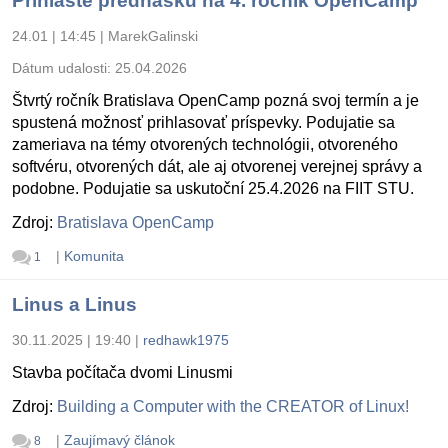
Prihláste prednášku na 4. ročník OpenCamp
24.01 | 14:45
|
MarekGalinski
Dátum udalosti:
25.04.2026
Štvrtý ročník Bratislava OpenCamp pozná svoj termín a je
spustená možnosť prihlasovať príspevky. Podujatie sa
zameriava na témy otvorených technológii, otvoreného
softvéru, otvorených dát, ale aj otvorenej verejnej správy a
podobne. Podujatie sa uskutoční 25.4.2026 na FIIT STU.
Zdroj:
Bratislava OpenCamp
|
Komunita
1
Linus a Linus
30.11.2025 | 19:40
|
redhawk1975
Stavba počítača dvomi Linusmi
Zdroj:
Building a Computer with the CREATOR of Linux!
|
Zaujímavý článok
8