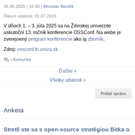
26.06.2025 | 16:50
|
Miroslav Bendík
Dátum udalosti:
01.07.2025
V dňoch 1. – 3. júla 2025 sa na Žilinskej univerzite
uskutoční 13. ročník konferencie OSSConf. Na webe je
zverejnený
program konferencie
ako aj
zborník
.
Zdroj:
ossconf.fri.uniza.sk
|
Komunita
Ďalšie
Všetky udalosti
Pridať správu
Anketa
Stretli ste sa s open-source stratégiou Bitka o