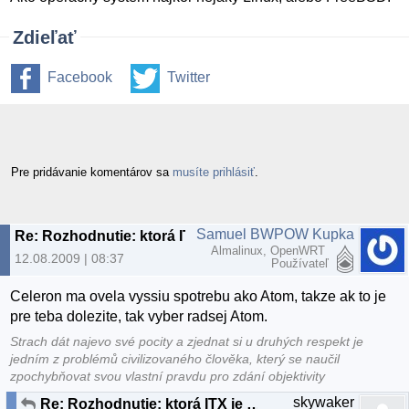
Zdieľať
Facebook
Twitter
Pre pridávanie komentárov sa
musíte prihlásiť
.
Samuel BWPOW Kupka
Re: Rozhodnutie: ktorá ITX je lepsia
Almalinux, OpenWRT
12.08.2009 | 08:37
Používateľ
Celeron ma ovela vyssiu spotrebu ako Atom, takze ak to je
pre teba dolezite, tak vyber radsej Atom.
Strach dát najevo své pocity a zjednat si u druhých respekt je
jedním z problémů civilizovaného člověka, který se naučil
zpochybňovat svou vlastní pravdu pro zdání objektivity
skywaker
Re: Rozhodnutie: ktorá ITX je lepsia