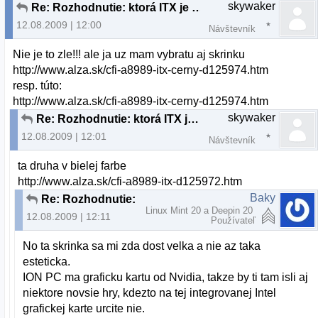
skywaker
Re: Rozhodnutie: ktorá ITX je lepsia
12.08.2009 | 12:00
Návštevník
Nie je to zle!!! ale ja uz mam vybratu aj skrinku
http://www.alza.sk/cfi-a8989-itx-cerny-d125974.htm
resp. túto:
http://www.alza.sk/cfi-a8989-itx-cerny-d125974.htm
skywaker
Re: Rozhodnutie: ktorá ITX je lepsia
12.08.2009 | 12:01
Návštevník
ta druha v bielej farbe
http://www.alza.sk/cfi-a8989-itx-d125972.htm
Baky
Re: Rozhodnutie: ktorá ITX je lepsia
Linux Mint 20 a Deepin 20
12.08.2009 | 12:11
Používateľ
No ta skrinka sa mi zda dost velka a nie az taka
esteticka.
ION PC ma graficku kartu od Nvidia, takze by ti tam isli aj
niektore novsie hry, kdezto na tej integrovanej Intel
grafickej karte urcite nie.