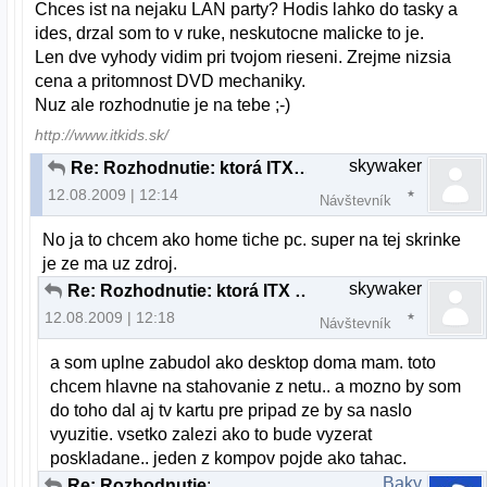
Chces ist na nejaku LAN party? Hodis lahko do tasky a
ides, drzal som to v ruke, neskutocne malicke to je.
Len dve vyhody vidim pri tvojom rieseni. Zrejme nizsia
cena a pritomnost DVD mechaniky.
Nuz ale rozhodnutie je na tebe ;-)
http://www.itkids.sk/
skywaker
Re: Rozhodnutie: ktorá ITX je lepsia
12.08.2009 | 12:14
Návštevník
No ja to chcem ako home tiche pc. super na tej skrinke
je ze ma uz zdroj.
skywaker
Re: Rozhodnutie: ktorá ITX je lepsia
12.08.2009 | 12:18
Návštevník
a som uplne zabudol ako desktop doma mam. toto
chcem hlavne na stahovanie z netu.. a mozno by som
do toho dal aj tv kartu pre pripad ze by sa naslo
vyuzitie. vsetko zalezi ako to bude vyzerat
poskladane.. jeden z kompov pojde ako tahac.
Baky
Re: Rozhodnutie: ktorá ITX je lepsia