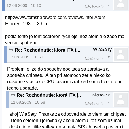
12.08.2009 | 10:10
Návštevník
http://www.tomshardware.com/reviews/Intel-Atom-
Efficient,1981-13.html
podla tohto je tent oceleron rychlejsi nez atom ale zase ma
vecsiu spotrebu
WlaSaTy
Re: Rozhodnutie: ktorá ITX je lepsia
12.08.2009 | 10:50
Návštevník
Problem je, ze do spotreby pocitaca sa zaratava aj
spotreba chipsetu. A ten pri atomoch zerie niekolko
nasobne viac ako CPU, aspom zral ked som chcel urobit
jedno upgrade.
skywaker
Re: Rozhodnutie: ktorá ITX je lepsia
12.08.2009 | 10:58
Návštevník
ahoj WlaSaty. Thanks za odpoved ale to viem ten chipset
u toho celeronu jerovnaky ako u atomu. raz som uz mal
dosku intel little valley ktora mala SIS chipset a poviem ti