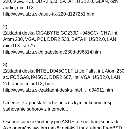
220, VGA, PCI, DDR2 533, SATA II, USB2.0, GLAN, 6ch
audio, mini ITX
http://www.alza.sk/asus-itx-220-d127251.htm
2)
Základní deska GIGABYTE GC230D - 945GC/ ICH7, int.
Atom 230, VGA, PCI, DDR2 533, SATA II, USB2.0, LAN,
mini ITX, sc775
http://www.alza.sk/gigabyte-gc230d-d96814.htm
3)
Základní deska INTEL D945GCLF Little Falls, int. Atom 230
sc. FCBGA8, i945GC, DDR2 667, int. VGA, USB2.0, LAN,
2ch audio, mini-ITX, bulk
http://www.alza.sk/zakladni-deska-intel … d94911.htm
Určenie je v podstate tiche pc s nizkym prikonom resp.
stahovanie suborov z internetu..
Osobne som rozhodnuty pre ASUS ale necham si poradit.
Ako operačný systém najkôr nejaký Linux, alebo FreeBSD.