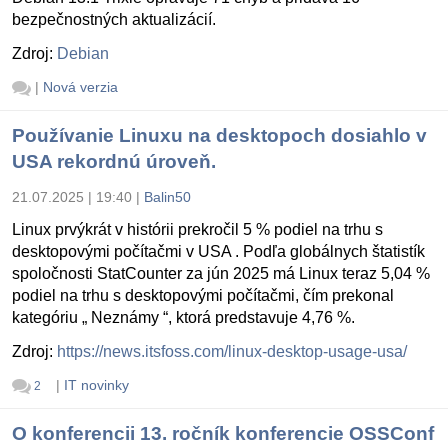
bezpečnostných aktualizácií.
Zdroj:
Debian
|
Nová verzia
Používanie Linuxu na desktopoch dosiahlo v
USA rekordnú úroveň.
21.07.2025 | 19:40
|
Balin50
Linux prvýkrát v histórii prekročil 5 % podiel na trhu s
desktopovými počítačmi v USA . Podľa globálnych štatistík
spoločnosti StatCounter za jún 2025 má Linux teraz 5,04 %
podiel na trhu s desktopovými počítačmi, čím prekonal
kategóriu „ Neznámy “, ktorá predstavuje 4,76 %.
Zdroj:
https://news.itsfoss.com/linux-desktop-usage-usa/
|
IT novinky
2
O konferencii 13. ročník konferencie OSSConf