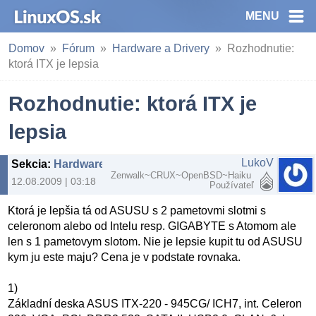
MENU
Domov
Fórum
Hardware a Drivery
Rozhodnutie:
ktorá ITX je lepsia
Rozhodnutie: ktorá ITX je
lepsia
LukoV
Sekcia
:
Hardware a Drivery
Zenwalk~CRUX~OpenBSD~Haiku
12.08.2009 | 03:18
Používateľ
Ktorá je lepšia tá od ASUSU s 2 pametovmi slotmi s
celeronom alebo od Intelu resp. GIGABYTE s Atomom ale
len s 1 pametovym slotom. Nie je lepsie kupit tu od ASUSU
kym ju este maju? Cena je v podstate rovnaka.
1)
Základní deska ASUS ITX-220 - 945CG/ ICH7, int. Celeron