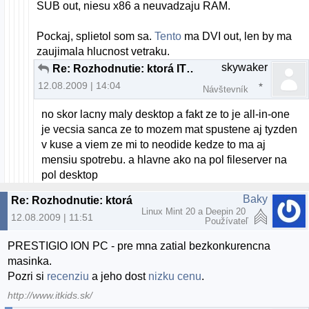
SUB out, niesu x86 a neuvadzaju RAM.
Pockaj, splietol som sa.
Tento
ma DVI out, len by ma
zaujimala hlucnost vetraku.
skywaker
Re: Rozhodnutie: ktorá ITX je lepsia
12.08.2009 | 14:04
Návštevník
no skor lacny maly desktop a fakt ze to je all-in-one
je vecsia sanca ze to mozem mat spustene aj tyzden
v kuse a viem ze mi to neodide kedze to ma aj
mensiu spotrebu. a hlavne ako na pol fileserver na
pol desktop
Baky
Re: Rozhodnutie: ktorá ITX je lepsia
Linux Mint 20 a Deepin 20
12.08.2009 | 11:51
Používateľ
PRESTIGIO ION PC - pre mna zatial bezkonkurencna
masinka.
Pozri si
recenziu
a jeho dost
nizku cenu
.
http://www.itkids.sk/