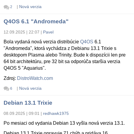
|
Nová verzia
2
Q4OS 6.1 "Andromeda"
12.09.2025 | 22:07
|
Pavel
Bola vydaná nová verzia distribúcie
Q4OS
6.1
"Andromeda", ktorá vychádza z Debianu 13.1 Trixie s
desktopom Plasma alebo Trinity. Bude k dispozícii len pre
64 bit architektúru, pre 32 bit sa odporúča staršia verzia
Q4OS 5 "Aquarius".
Zdroj:
DistroWatch.com
|
Nová verzia
6
Debian 13.1 Trixie
08.09.2025 | 09:01
|
redhawk1975
Po mesiaci od vydania Debian 13 vyšla nová verzia 13.1.
Debian 13.1 Trixie opravuje 71 chýb a pridáva 16