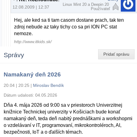
Linux Mint 20 a Deepin 20
12.08.2009 | 12:37
Používateľ
Hej, ale ked sa ti tam casom dostane prach, tak ten
zdroj nebude az taky tichy co sa pri ION PC stat
nemoze.
http://www.itkids.sk/
Správy
Pridať správu
Namakaný deň 2026
20.04 | 20:25
|
Miroslav Bendík
Dátum udalosti:
04.05.2026
Dňa 4. mája 2026 od 9:00 sa v priestoroch Univerzitnej
knižnice Technickej univerzity v Košiciach bude konať
namakaný deň, teda deň nabitý prednáškami a workshopmi
o vzdelávaní v IT, programovaní, mikrokontroléroch, AI,
bezpečnosti, IoT a o ďalších témach.