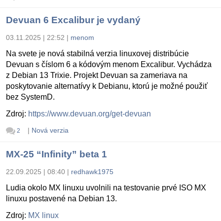
Devuan 6 Excalibur je vydaný
03.11.2025 | 22:52
|
menom
Na svete je nová stabilná verzia linuxovej distribúcie
Devuan s číslom 6 a kódovým menom Excalibur. Vychádza
z Debian 13 Trixie. Projekt Devuan sa zameriava na
poskytovanie alternatívy k Debianu, ktorú je možné použiť
bez SystemD.
Zdroj:
https://www.devuan.org/get-devuan
|
Nová verzia
2
MX-25 “Infinity” beta 1
22.09.2025 | 08:40
|
redhawk1975
Ludia okolo MX linuxu uvolnili na testovanie prvé ISO MX
linuxu postavené na Debian 13.
Zdroj:
MX linux