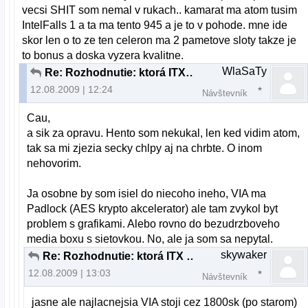
vecsi SHIT som nemal v rukach.. kamarat ma atom tusim
IntelFalls 1 a ta ma tento 945 a je to v pohode. mne ide
skor len o to ze ten celeron ma 2 pametove sloty takze je
to bonus a doska vyzera kvalitne.
WlaSaTy
Re: Rozhodnutie: ktorá ITX je lepsia
12.08.2009 | 12:24
Návštevník
Cau,
a sik za opravu. Hento som nekukal, len ked vidim atom,
tak sa mi zjezia secky chlpy aj na chrbte. O inom
nehovorim.
Ja osobne by som isiel do niecoho ineho, VIA ma
Padlock (AES krypto akcelerator) ale tam zvykol byt
problem s grafikami. Alebo rovno do bezudrzboveho
media boxu s sietovkou. No, ale ja som sa nepytal.
skywaker
Re: Rozhodnutie: ktorá ITX je lepsia
12.08.2009 | 13:03
Návštevník
jasne ale najlacnejsia VIA stoji cez 1800sk (po starom)