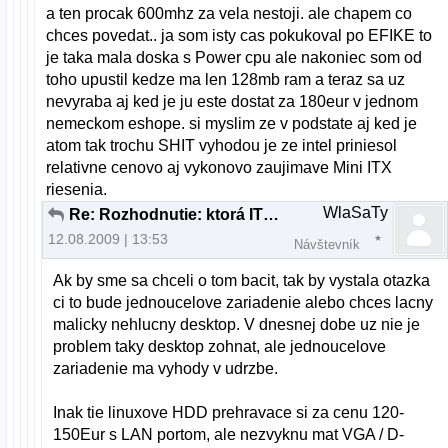
a ten procak 600mhz za vela nestoji. ale chapem co
chces povedat.. ja som isty cas pokukoval po EFIKE to
je taka mala doska s Power cpu ale nakoniec som od
toho upustil kedze ma len 128mb ram a teraz sa uz
nevyraba aj ked je ju este dostat za 180eur v jednom
nemeckom eshope. si myslim ze v podstate aj ked je
atom tak trochu SHIT vyhodou je ze intel priniesol
relativne cenovo aj vykonovo zaujimave Mini ITX
riesenia.
WlaSaTy
Re: Rozhodnutie: ktorá ITX je lepsia
12.08.2009 | 13:53
Návštevník
Ak by sme sa chceli o tom bacit, tak by vystala otazka
ci to bude jednoucelove zariadenie alebo chces lacny
malicky nehlucny desktop. V dnesnej dobe uz nie je
problem taky desktop zohnat, ale jednoucelove
zariadenie ma vyhody v udrzbe.
Inak tie linuxove HDD prehravace si za cenu 120-
150Eur s LAN portom, ale nezvyknu mat VGA / D-