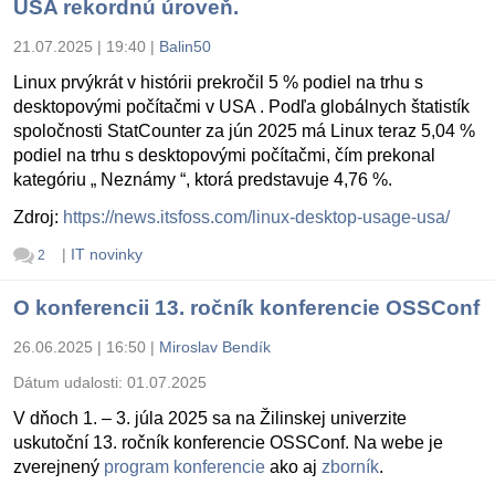
USA rekordnú úroveň.
21.07.2025 | 19:40
|
Balin50
Linux prvýkrát v histórii prekročil 5 % podiel na trhu s
desktopovými počítačmi v USA . Podľa globálnych štatistík
spoločnosti StatCounter za jún 2025 má Linux teraz 5,04 %
podiel na trhu s desktopovými počítačmi, čím prekonal
kategóriu „ Neznámy “, ktorá predstavuje 4,76 %.
Zdroj:
https://news.itsfoss.com/linux-desktop-usage-usa/
|
IT novinky
2
O konferencii 13. ročník konferencie OSSConf
26.06.2025 | 16:50
|
Miroslav Bendík
Dátum udalosti:
01.07.2025
V dňoch 1. – 3. júla 2025 sa na Žilinskej univerzite
uskutoční 13. ročník konferencie OSSConf. Na webe je
zverejnený
program konferencie
ako aj
zborník
.