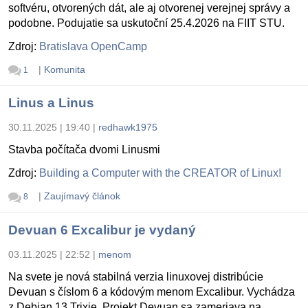
softvéru, otvorených dát, ale aj otvorenej verejnej správy a
podobne. Podujatie sa uskutoční 25.4.2026 na FIIT STU.
Zdroj:
Bratislava OpenCamp
|
Komunita
1
Linus a Linus
30.11.2025 | 19:40
|
redhawk1975
Stavba počítača dvomi Linusmi
Zdroj:
Building a Computer with the CREATOR of Linux!
|
Zaujímavý článok
8
Devuan 6 Excalibur je vydaný
03.11.2025 | 22:52
|
menom
Na svete je nová stabilná verzia linuxovej distribúcie
Devuan s číslom 6 a kódovým menom Excalibur. Vychádza
z Debian 13 Trixie. Projekt Devuan sa zameriava na