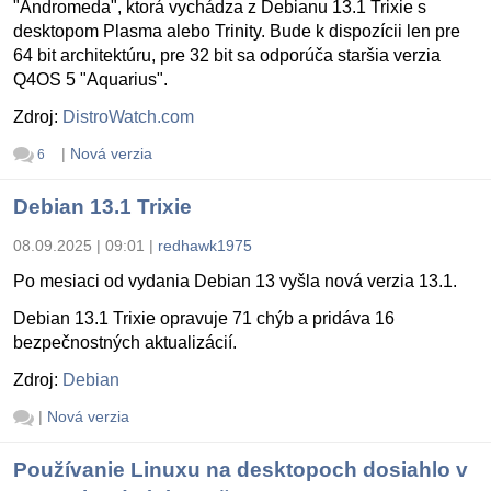
"Andromeda", ktorá vychádza z Debianu 13.1 Trixie s
desktopom Plasma alebo Trinity. Bude k dispozícii len pre
64 bit architektúru, pre 32 bit sa odporúča staršia verzia
Q4OS 5 "Aquarius".
Zdroj:
DistroWatch.com
|
Nová verzia
6
Debian 13.1 Trixie
08.09.2025 | 09:01
|
redhawk1975
Po mesiaci od vydania Debian 13 vyšla nová verzia 13.1.
Debian 13.1 Trixie opravuje 71 chýb a pridáva 16
bezpečnostných aktualizácií.
Zdroj:
Debian
|
Nová verzia
Používanie Linuxu na desktopoch dosiahlo v