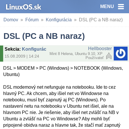
MENU
Domov
Fórum
Konfigurácia
DSL (PC a NB naraz)
DSL (PC a NB naraz)
Hellbooster
Sekcia
:
Konfigurácia
Mint 8 Helena, Ubuntu 9.10, XP
15.08.2009 | 14:24
Používateľ
DSL > MODEM > PC (Windows) > NOTEBOOK (Windows,
Ubuntu)
DSL modemový net nefunguje na notebooku. Ide to cez
hlavný PC. Ak chcem, aby išiel net vo Windowse na
notebooku, musí byť zapnutý aj PC (Windows). Po
nastavení netu na notebooku v Ubuntu net išiel, ale na
hlavnom PC nie. Je riešenie, aby išiel net zvlášť na NB v
Ubuntu a zvlášť na PC vo Windowse? Aby mohli byť
pripojené obidva naraz a hlavne tak, že stačí mať zapnutý