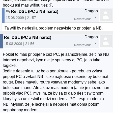
booku asi mas wifinu tiez :P.
Dragon
Re: DSL (PC a NB naraz)
15.08.2009 | 21:57
Návštevník
Ta wifi by neriesila problem nezavisleho pripojenia NB.
Dragon
Re: DSL (PC a NB naraz)
15.08.2009 | 21:56
Návštevník
Pokial to mas pripojene cez PC, je samozrejme, ze ti na NB
internet nepobezi, kym nie je spusteny aj PC, je to take
logicke.
Jedine riesenie tu uz bolo ponuknute - potrebujes zvlast
pripojit PC a zvlast NB - cize najlepsie riesenie by bolo mat
router. Dnes mavaju routre vstavane modemy v sebe, ako
bolo spominane. Ale ak uz mas modem (a nie je mozne nan
pripojit viac PC), myslim, ze by sa to dalo riesit switchom,
ktory by sa umiestnil medzi modem a PC, resp. modem a
NB. Myslim, ze je lacnejsi a nebudes mat doma potom
nepotrebny modem.