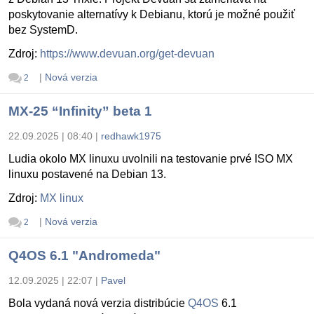
poskytovanie alternatívy k Debianu, ktorú je možné použiť
bez SystemD.
Zdroj:
https://www.devuan.org/get-devuan
|
Nová verzia
2
MX-25 “Infinity” beta 1
22.09.2025 | 08:40
|
redhawk1975
Ludia okolo MX linuxu uvolnili na testovanie prvé ISO MX
linuxu postavené na Debian 13.
Zdroj:
MX linux
|
Nová verzia
2
Q4OS 6.1 "Andromeda"
12.09.2025 | 22:07
|
Pavel
Bola vydaná nová verzia distribúcie
Q4OS
6.1