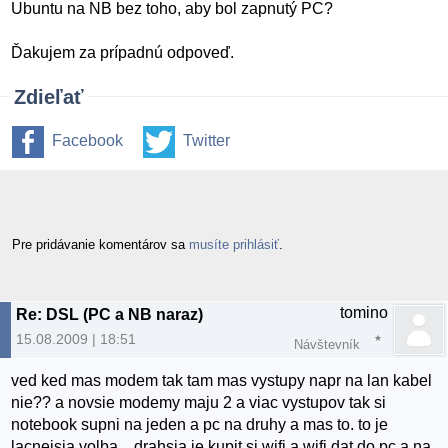
Ubuntu na NB bez toho, aby bol zapnutý PC?
Ďakujem za prípadnú odpoveď.
Zdieľať
Facebook
Twitter
Pre pridávanie komentárov sa
musíte prihlásiť
.
tomino
Re: DSL (PC a NB naraz)
15.08.2009 | 18:51
Návštevník
ved ked mas modem tak tam mas vystupy napr na lan kabel
nie?? a novsie modemy maju 2 a viac vystupov tak si
notebook supni na jeden a pc na druhy a mas to. to je
lacnejsia volba... drahsia je kupit si wifi a wifi dat do pc a na