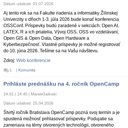
Dátum udalosti:
01.07.2026
Aj tento rok sa na Fakulte riadenia a informatiky Žilinskej
Univerzity v dňoch 1-3. júla 2026 bude konať konferencia
OSSConf. Príspevky budú zaradené v sekciách: Open AI,
LATEX, R a ich priatelia, Vývoj OSS, OSS vo vzdelávaní,
Open GIS & Open Data, Open Hardware a
Kyberbezpečnosť. Vlastné príspevky je možné registrovať
do 10. júna 2026. Tešíme sa na Vašu návštevu.
Zdroj:
Web konferencie
|
Komunita
1
Prihláste prednášku na 4. ročník OpenCamp
24.01 | 14:45
|
MarekGalinski
Dátum udalosti:
25.04.2026
Štvrtý ročník Bratislava OpenCamp pozná svoj termín a je
spustená možnosť prihlasovať príspevky. Podujatie sa
zameriava na témy otvorených technológii, otvoreného