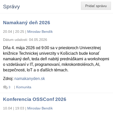
Správy
Pridať správu
Namakaný deň 2026
20.04 | 20:25
|
Miroslav Bendík
Dátum udalosti:
04.05.2026
Dňa 4. mája 2026 od 9:00 sa v priestoroch Univerzitnej
knižnice Technickej univerzity v Košiciach bude konať
namakaný deň, teda deň nabitý prednáškami a workshopmi
o vzdelávaní v IT, programovaní, mikrokontroléroch, AI,
bezpečnosti, IoT a o ďalších témach.
Zdroj:
namakanyden.sk
|
Komunita
3
Konferencia OSSConf 2026
10.04 | 19:03
|
Miroslav Bendík