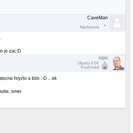
CaveMan
Návštevník
.
o je zac:D
nipo
Ubuntu 9.04
Používateľ
ocne hryzlo a bilo :-D .. ok
nutie, smer