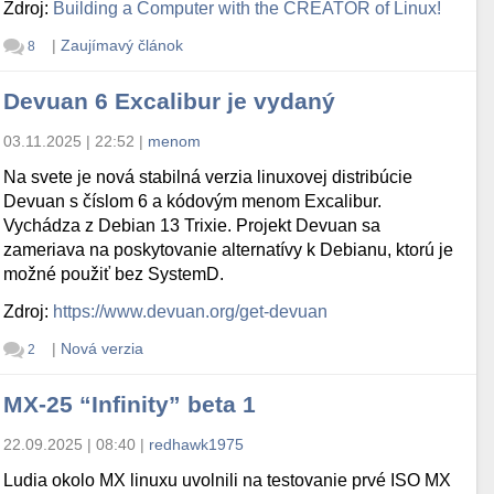
Zdroj:
Building a Computer with the CREATOR of Linux!
|
Zaujímavý článok
8
Devuan 6 Excalibur je vydaný
03.11.2025 | 22:52
|
menom
Na svete je nová stabilná verzia linuxovej distribúcie
Devuan s číslom 6 a kódovým menom Excalibur.
Vychádza z Debian 13 Trixie. Projekt Devuan sa
zameriava na poskytovanie alternatívy k Debianu, ktorú je
možné použiť bez SystemD.
Zdroj:
https://www.devuan.org/get-devuan
|
Nová verzia
2
MX-25 “Infinity” beta 1
22.09.2025 | 08:40
|
redhawk1975
Ludia okolo MX linuxu uvolnili na testovanie prvé ISO MX