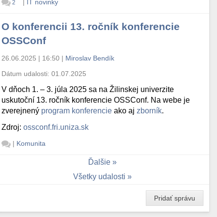
|
IT novinky
2
O konferencii 13. ročník konferencie
OSSConf
26.06.2025 | 16:50
|
Miroslav Bendík
Dátum udalosti:
01.07.2025
V dňoch 1. – 3. júla 2025 sa na Žilinskej univerzite
uskutoční 13. ročník konferencie OSSConf. Na webe je
zverejnený
program konferencie
ako aj
zborník
.
Zdroj:
ossconf.fri.uniza.sk
|
Komunita
Ďalšie
Všetky udalosti
Pridať správu