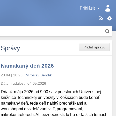
Prihlásiť
Správy
Pridať správu
Namakaný deň 2026
20.04 | 20:25
|
Miroslav Bendík
Dátum udalosti:
04.05.2026
Dňa 4. mája 2026 od 9:00 sa v priestoroch Univerzitnej
knižnice Technickej univerzity v Košiciach bude konať
namakaný deň, teda deň nabitý prednáškami a
workshopmi o vzdelávaní v IT, programovaní,
mikrokontroléroch, AI, bezpečnosti, IoT a o ďalších témach.