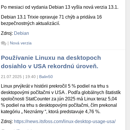
Po mesiaci od vydania Debian 13 vyšla nová verzia 13.1.
Debian 13.1 Trixie opravuje 71 chýb a pridáva 16
bezpečnostných aktualizácií.
Zdroj:
Debian
|
Nová verzia
Používanie Linuxu na desktopoch
dosiahlo v USA rekordnú úroveň.
21.07.2025 | 19:40
|
Balin50
Linux prvýkrát v histórii prekročil 5 % podiel na trhu s
desktopovými počítačmi v USA . Podľa globálnych štatistík
spoločnosti StatCounter za jún 2025 má Linux teraz 5,04
% podiel na trhu s desktopovými počítačmi, čím prekonal
kategóriu „ Neznámy “, ktorá predstavuje 4,76 %.
Zdroj:
https://news.itsfoss.com/linux-desktop-usage-usa/