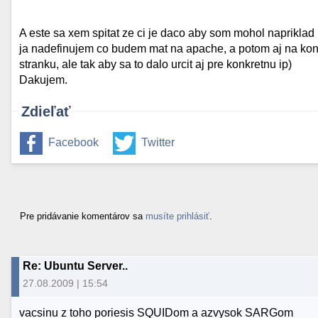
A este sa xem spitat ze ci je daco aby som mohol napriklad 
ja nadefinujem co budem mat na apache, a potom aj na konkre
stranku, ale tak aby sa to dalo urcit aj pre konkretnu ip)
Dakujem.
Zdieľať
Facebook
Twitter
Pre pridávanie komentárov sa
musíte prihlásiť
.
Re: Ubuntu Server..
27.08.2009 | 15:54
vacsinu z toho poriesis SQUIDom a azvysok SARGom