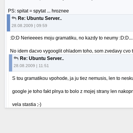
PS: spitat = spytat ... hroznee
Re: Ubuntu Server..
28.08.2009 | 09:59
:D:D Nerieeees moju gramatiku, no kazdy to neumy :D:D...
No idem dacvo vygooglit ohladom toho, som zvedavy cvo t
Re: Ubuntu Server..
28.08.2009 | 11:51
S tou gramatikou vpohode, ja ju tiez nemusis, len to neskut
google je toho fakt plnya to bolo z mojej strany len nakop
vela stastia ;-)