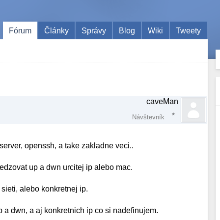
Fórum
Články
Správy
Blog
Wiki
Tweety
caveMan
Návštevník
rver, openssh, a take zakladne veci..
dzovat up a dwn urcitej ip alebo mac.
eti, alebo konkretnej ip.
a dwn, a aj konkretnich ip co si nadefinujem.