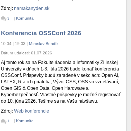
Zdroj:
namakanyden.sk
|
Komunita
3
Konferencia OSSConf 2026
10.04 | 19:03
|
Miroslav Bendík
Dátum udalosti:
01.07.2026
Aj tento rok sa na Fakulte riadenia a informatiky Žilinskej
Univerzity v dňoch 1-3. júla 2026 bude konať konferencia
OSSConf. Príspevky budú zaradené v sekciách: Open AI,
LATEX, R a ich priatelia, Vývoj OSS, OSS vo vzdelávaní,
Open GIS & Open Data, Open Hardware a
Kyberbezpečnosť. Vlastné príspevky je možné registrovať
do 10. júna 2026. Tešíme sa na Vašu návštevu.
Zdroj:
Web konferencie
|
Komunita
1