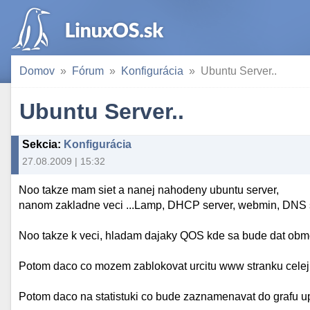
Domov
Fórum
Konfigurácia
Ubuntu Server..
Ubuntu Server..
Sekcia
:
Konfigurácia
27.08.2009 | 15:32
Noo takze mam siet a nanej nahodeny ubuntu server,
nanom zakladne veci ...Lamp, DHCP server, webmin, DNS se
Noo takze k veci, hladam dajaky QOS kde sa bude dat obme
Potom daco co mozem zablokovat urcitu www stranku celej si
Potom daco na statistuki co bude zaznamenavat do grafu up 