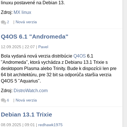
linuxu postavené na Debian 13.
Zdroj:
MX linux
|
Nová verzia
2
Q4OS 6.1 "Andromeda"
12.09.2025 | 22:07
|
Pavel
Bola vydaná nová verzia distribúcie
Q4OS
6.1
"Andromeda", ktorá vychádza z Debianu 13.1 Trixie s
desktopom Plasma alebo Trinity. Bude k dispozícii len pre
64 bit architektúru, pre 32 bit sa odporúča staršia verzia
Q4OS 5 "Aquarius".
Zdroj:
DistroWatch.com
|
Nová verzia
6
Debian 13.1 Trixie
08.09.2025 | 09:01
|
redhawk1975