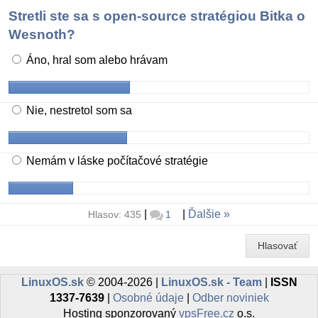
Stretli ste sa s open-source stratégiou Bitka o
Wesnoth?
Áno, hral som alebo hrávam
Nie, nestretol som sa
Nemám v láske počítačové stratégie
|
|
Ďalšie
Hlasov: 435
1
Hlasovať
LinuxOS.sk
© 2004-2026 |
LinuxOS.sk - Team
|
ISSN
1337-7639
|
Osobné údaje
|
Odber noviniek
Hosting sponzorovaný
vpsFree.cz
o.s.