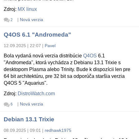
Zdroj:
MX linux
|
Nová verzia
2
Q4OS 6.1 "Andromeda"
12.09.2025 | 22:07
|
Pavel
Bola vydaná nová verzia distribúcie
Q4OS
6.1
"Andromeda", ktorá vychádza z Debianu 13.1 Trixie s
desktopom Plasma alebo Trinity. Bude k dispozícii len pre
64 bit architektúru, pre 32 bit sa odporúča staršia verzia
Q4OS 5 "Aquarius".
Zdroj:
DistroWatch.com
|
Nová verzia
6
Debian 13.1 Trixie
08.09.2025 | 09:01
|
redhawk1975