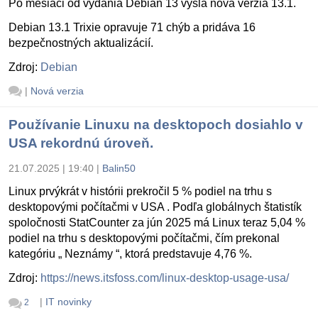
Po mesiaci od vydania Debian 13 vyšla nová verzia 13.1.
Debian 13.1 Trixie opravuje 71 chýb a pridáva 16
bezpečnostných aktualizácií.
Zdroj:
Debian
|
Nová verzia
Používanie Linuxu na desktopoch dosiahlo v
USA rekordnú úroveň.
21.07.2025 | 19:40
|
Balin50
Linux prvýkrát v histórii prekročil 5 % podiel na trhu s
desktopovými počítačmi v USA . Podľa globálnych štatistík
spoločnosti StatCounter za jún 2025 má Linux teraz 5,04 %
podiel na trhu s desktopovými počítačmi, čím prekonal
kategóriu „ Neznámy “, ktorá predstavuje 4,76 %.
Zdroj:
https://news.itsfoss.com/linux-desktop-usage-usa/
|
IT novinky
2