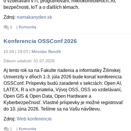
o vzdelávaní v IT, programovaní, mikrokontroléroch, AI,
bezpečnosti, IoT a o ďalších témach.
Zdroj:
namakanyden.sk
|
Komunita
3
Konferencia OSSConf 2026
10.04 | 19:03
|
Miroslav Bendík
Dátum udalosti:
01.07.2026
Aj tento rok sa na Fakulte riadenia a informatiky Žilinskej
Univerzity v dňoch 1-3. júla 2026 bude konať konferencia
OSSConf. Príspevky budú zaradené v sekciách: Open AI,
LATEX, R a ich priatelia, Vývoj OSS, OSS vo vzdelávaní,
Open GIS & Open Data, Open Hardware a
Kyberbezpečnosť. Vlastné príspevky je možné registrovať
do 10. júna 2026. Tešíme sa na Vašu návštevu.
Zdroj:
Web konferencie
|
Komunita
1