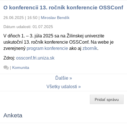
O konferencii 13. ročník konferencie OSSConf
26.06.2025 | 16:50
|
Miroslav Bendík
Dátum udalosti:
01.07.2025
V dňoch 1. – 3. júla 2025 sa na Žilinskej univerzite
uskutoční 13. ročník konferencie OSSConf. Na webe je
zverejnený
program konferencie
ako aj
zborník
.
Zdroj:
ossconf.fri.uniza.sk
|
Komunita
Ďalšie
Všetky udalosti
Pridať správu
Anketa