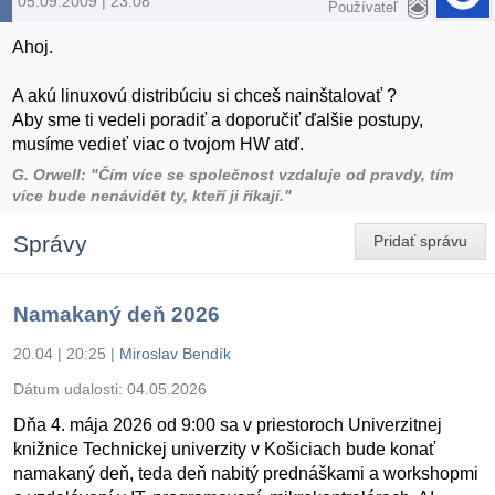
05.09.2009 | 23:08
Používateľ
Ahoj.
A akú linuxovú distribúciu si chceš nainštalovať ?
Aby sme ti vedeli poradiť a doporučiť ďalšie postupy,
musíme vedieť viac o tvojom HW atď.
G. Orwell: "Čím více se společnost vzdaluje od pravdy, tím
více bude nenávidět ty, kteří ji říkají."
Správy
Pridať správu
Namakaný deň 2026
20.04 | 20:25
|
Miroslav Bendík
Dátum udalosti:
04.05.2026
Dňa 4. mája 2026 od 9:00 sa v priestoroch Univerzitnej
knižnice Technickej univerzity v Košiciach bude konať
namakaný deň, teda deň nabitý prednáškami a workshopmi