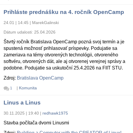
Prihláste prednášku na 4. ročník OpenCamp
24.01 | 14:45
|
MarekGalinski
Dátum udalosti:
25.04.2026
Štvrtý ročník Bratislava OpenCamp pozná svoj termín a je
spustená možnosť prihlasovať príspevky. Podujatie sa
zameriava na témy otvorených technológii, otvoreného
softvéru, otvorených dát, ale aj otvorenej verejnej správy a
podobne. Podujatie sa uskutoční 25.4.2026 na FIIT STU.
Zdroj:
Bratislava OpenCamp
|
Komunita
1
Linus a Linus
30.11.2025 | 19:40
|
redhawk1975
Stavba počítača dvomi Linusmi
Zdroj:
Building a Computer with the CREATOR of Linux!