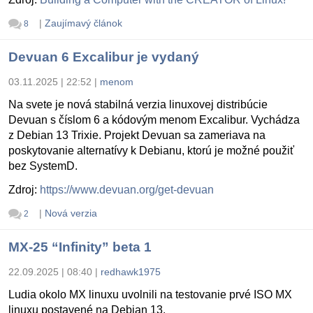
|
Zaujímavý článok
8
Devuan 6 Excalibur je vydaný
03.11.2025 | 22:52
|
menom
Na svete je nová stabilná verzia linuxovej distribúcie
Devuan s číslom 6 a kódovým menom Excalibur. Vychádza
z Debian 13 Trixie. Projekt Devuan sa zameriava na
poskytovanie alternatívy k Debianu, ktorú je možné použiť
bez SystemD.
Zdroj:
https://www.devuan.org/get-devuan
|
Nová verzia
2
MX-25 “Infinity” beta 1
22.09.2025 | 08:40
|
redhawk1975
Ludia okolo MX linuxu uvolnili na testovanie prvé ISO MX
linuxu postavené na Debian 13.