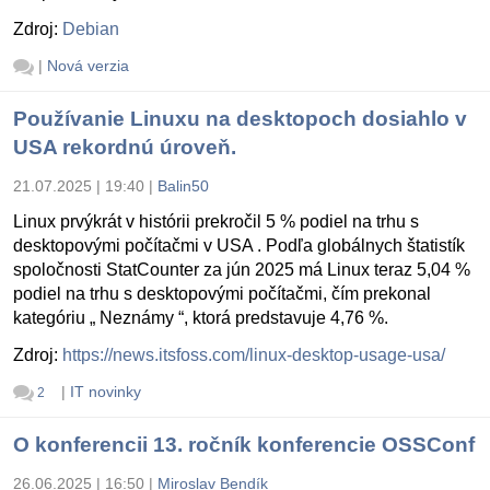
Zdroj:
Debian
|
Nová verzia
Používanie Linuxu na desktopoch dosiahlo v
USA rekordnú úroveň.
21.07.2025 | 19:40
|
Balin50
Linux prvýkrát v histórii prekročil 5 % podiel na trhu s
desktopovými počítačmi v USA . Podľa globálnych štatistík
spoločnosti StatCounter za jún 2025 má Linux teraz 5,04 %
podiel na trhu s desktopovými počítačmi, čím prekonal
kategóriu „ Neznámy “, ktorá predstavuje 4,76 %.
Zdroj:
https://news.itsfoss.com/linux-desktop-usage-usa/
|
IT novinky
2
O konferencii 13. ročník konferencie OSSConf
26.06.2025 | 16:50
|
Miroslav Bendík