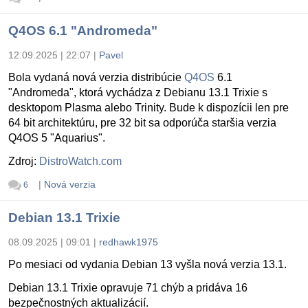
Q4OS 6.1 "Andromeda"
12.09.2025 | 22:07
|
Pavel
Bola vydaná nová verzia distribúcie
Q4OS
6.1
"Andromeda", ktorá vychádza z Debianu 13.1 Trixie s
desktopom Plasma alebo Trinity. Bude k dispozícii len pre
64 bit architektúru, pre 32 bit sa odporúča staršia verzia
Q4OS 5 "Aquarius".
Zdroj:
DistroWatch.com
|
Nová verzia
6
Debian 13.1 Trixie
08.09.2025 | 09:01
|
redhawk1975
Po mesiaci od vydania Debian 13 vyšla nová verzia 13.1.
Debian 13.1 Trixie opravuje 71 chýb a pridáva 16
bezpečnostných aktualizácií.