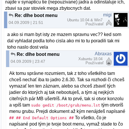
najde v synapticu tie (nepouzivane) jadra a odinstaluje ich,
zbavi sa par stoviek mega zbytocnych dat.
migi
Re: dlhe boot menu
Ubuntu 10.04 & Win7
04.09.2009 | 21:51
Používateľ
a ako si mam byt isty ze mazem spravnu vec?? ked som
dal vyhladat podla toho cisla ako mi to tu poradili tak mi
toho naslo dost vela
Abraxas
Re: dlhe boot menu
Xubuntu 18.04
04.09.2009 | 23:47
Používateľ
Ak tomu správne rozumiem, tak z toho všetkého tam
chceš nechať iba to jadro 2.6.30. Tak sa rozhodi či chceš
vymazať len ten záznam, alebo sa chceš zbaviť tých
jadier do ktorých aj tak nebootuješ, a tým aj nejkých
citeľných pár MB ušertríš. Ak to prvé, tak si otvor konzolu
a vpíš tam
tým otvoríš
sudo gedit /boot/grub/menu.lst
menu grubu. Prejdi dokument až kým nenájdeš napísané
To všetko, čo je
## ## End Default Options ##
napísané pod tým je tvoje boot menu, vymaž stade to čo