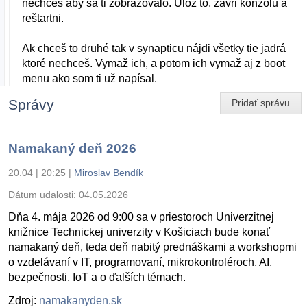
nechceš aby sa ti zobrazovalo. Ulož to, zavri konzolu a
reštartni.
Ak chceš to druhé tak v synapticu nájdi všetky tie jadrá
ktoré nechceš. Vymaž ich, a potom ich vymaž aj z boot
menu ako som ti už napísal.
Správy
Pridať správu
Namakaný deň 2026
20.04 | 20:25
|
Miroslav Bendík
Dátum udalosti:
04.05.2026
Dňa 4. mája 2026 od 9:00 sa v priestoroch Univerzitnej
knižnice Technickej univerzity v Košiciach bude konať
namakaný deň, teda deň nabitý prednáškami a workshopmi
o vzdelávaní v IT, programovaní, mikrokontroléroch, AI,
bezpečnosti, IoT a o ďalších témach.
Zdroj:
namakanyden.sk