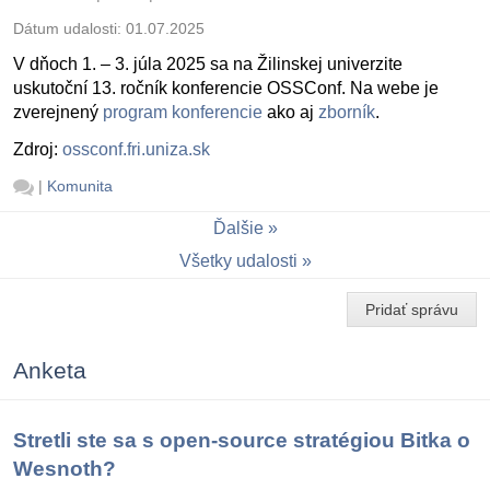
Dátum udalosti:
01.07.2025
V dňoch 1. – 3. júla 2025 sa na Žilinskej univerzite
uskutoční 13. ročník konferencie OSSConf. Na webe je
zverejnený
program konferencie
ako aj
zborník
.
Zdroj:
ossconf.fri.uniza.sk
|
Komunita
Ďalšie
Všetky udalosti
Pridať správu
Anketa
Stretli ste sa s open-source stratégiou Bitka o
Wesnoth?