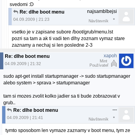
svedomi :D
najsamblbejsi
Re: dlhe boot menu
04.09.2009 | 21:23
Návštevník
vsetko je v zapisane subore /boot/grub/menu.lst
pozri sa tam a ak ti vadi ten dlhy zoznam vymaz stare
zaznamy a nechaj si len posledne 2-3
xapoh
Re: dlhe boot menu
Mint
04.09.2009 | 21:32
Používateľ
sudo apt-get install startupmanager -> sudo startupmanager
alebo system > sprava > startupmanager
tam si mozes zvolit kolko jadier sa ti bude zobrazovat v
grub..
---
Re: dlhe boot menu
04.09.2009 | 21:41
Návštevník
tymto sposobom len vymaze zaznamy v boot menu, tym ze