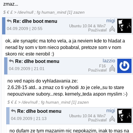
zmaz...
$ € £ > /dev/null ; fg human_mind [1] zazen
migi
Re: dlhe boot menu
Ubuntu 10.04 & Win7
04.09.2009 | 20:55
Používateľ
ok, ale synaptic ma toho vela, a ja neviem kde to hladat a
nerad by som v tom nieco pobabral, pretoze som v nom
skoro nic este nerobil :)
lazzio
Re: dlhe boot menu
F16
04.09.2009 | 21:01
Používateľ
no ved napis do vyhladavania ze:
2.6.28-15 atd.. a zmaz co ti vyhodi .to je cele,,su to stare
nepouzivane subory...resp. kernely,,teda aspon myslim :-)
$ € £ > /dev/null ; fg human_mind [1] zazen
migi
Re: dlhe boot menu
Ubuntu 10.04 & Win7
04.09.2009 | 21:13
Používateľ
no dufam ze tym mazanim nic nepokazim, inak to mas na