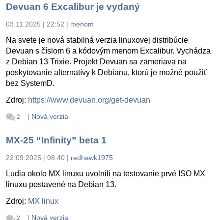
Devuan 6 Excalibur je vydaný
03.11.2025 | 22:52
|
menom
Na svete je nová stabilná verzia linuxovej distribúcie
Devuan s číslom 6 a kódovým menom Excalibur. Vychádza
z Debian 13 Trixie. Projekt Devuan sa zameriava na
poskytovanie alternatívy k Debianu, ktorú je možné použiť
bez SystemD.
Zdroj:
https://www.devuan.org/get-devuan
|
Nová verzia
2
MX-25 “Infinity” beta 1
22.09.2025 | 08:40
|
redhawk1975
Ludia okolo MX linuxu uvolnili na testovanie prvé ISO MX
linuxu postavené na Debian 13.
Zdroj:
MX linux
|
Nová verzia
2