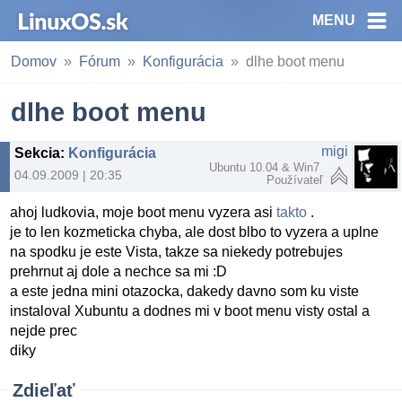
MENU
Domov
Fórum
Konfigurácia
dlhe boot menu
dlhe boot menu
migi
Sekcia
:
Konfigurácia
Ubuntu 10.04 & Win7
04.09.2009 | 20:35
Používateľ
ahoj ludkovia, moje boot menu vyzera asi
takto
.
je to len kozmeticka chyba, ale dost blbo to vyzera a uplne
na spodku je este Vista, takze sa niekedy potrebujes
prehrnut aj dole a nechce sa mi :D
a este jedna mini otazocka, dakedy davno som ku viste
instaloval Xubuntu a dodnes mi v boot menu visty ostal a
nejde prec
diky
Zdieľať