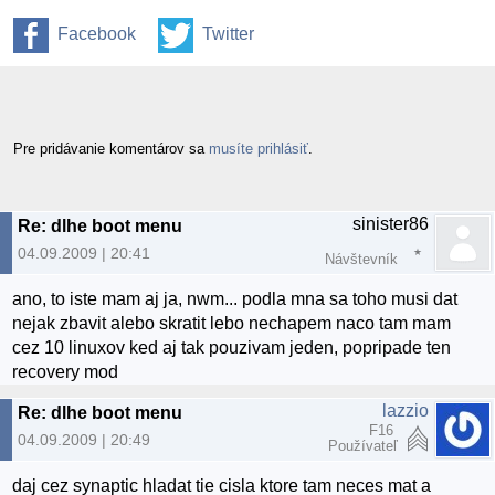
Facebook
Twitter
Pre pridávanie komentárov sa
musíte prihlásiť
.
sinister86
Re: dlhe boot menu
04.09.2009 | 20:41
Návštevník
ano, to iste mam aj ja, nwm... podla mna sa toho musi dat
nejak zbavit alebo skratit lebo nechapem naco tam mam
cez 10 linuxov ked aj tak pouzivam jeden, popripade ten
recovery mod
lazzio
Re: dlhe boot menu
F16
04.09.2009 | 20:49
Používateľ
daj cez synaptic hladat tie cisla ktore tam neces mat a