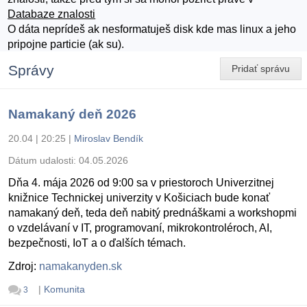
Databaze znalosti
O dáta neprídeš ak nesformatuješ disk kde mas linux a jeho
pripojne particie (ak su).
Správy
Pridať správu
Namakaný deň 2026
20.04 | 20:25
|
Miroslav Bendík
Dátum udalosti:
04.05.2026
Dňa 4. mája 2026 od 9:00 sa v priestoroch Univerzitnej
knižnice Technickej univerzity v Košiciach bude konať
namakaný deň, teda deň nabitý prednáškami a workshopmi
o vzdelávaní v IT, programovaní, mikrokontroléroch, AI,
bezpečnosti, IoT a o ďalších témach.
Zdroj:
namakanyden.sk
|
Komunita
3