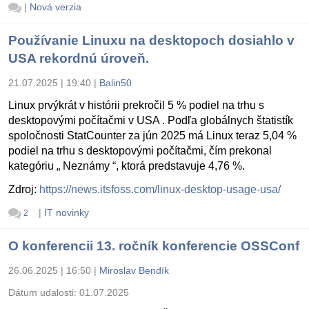
|
Nová verzia
Používanie Linuxu na desktopoch dosiahlo v
USA rekordnú úroveň.
21.07.2025 | 19:40
|
Balin50
Linux prvýkrát v histórii prekročil 5 % podiel na trhu s
desktopovými počítačmi v USA . Podľa globálnych štatistík
spoločnosti StatCounter za jún 2025 má Linux teraz 5,04 %
podiel na trhu s desktopovými počítačmi, čím prekonal
kategóriu „ Neznámy “, ktorá predstavuje 4,76 %.
Zdroj:
https://news.itsfoss.com/linux-desktop-usage-usa/
|
IT novinky
2
O konferencii 13. ročník konferencie OSSConf
26.06.2025 | 16:50
|
Miroslav Bendík
Dátum udalosti:
01.07.2025