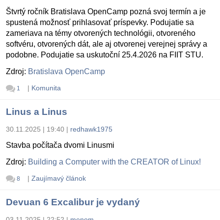
Štvrtý ročník Bratislava OpenCamp pozná svoj termín a je
spustená možnosť prihlasovať príspevky. Podujatie sa
zameriava na témy otvorených technológii, otvoreného
softvéru, otvorených dát, ale aj otvorenej verejnej správy a
podobne. Podujatie sa uskutoční 25.4.2026 na FIIT STU.
Zdroj:
Bratislava OpenCamp
|
Komunita
1
Linus a Linus
30.11.2025 | 19:40
|
redhawk1975
Stavba počítača dvomi Linusmi
Zdroj:
Building a Computer with the CREATOR of Linux!
|
Zaujímavý článok
8
Devuan 6 Excalibur je vydaný
03.11.2025 | 22:52
|
menom