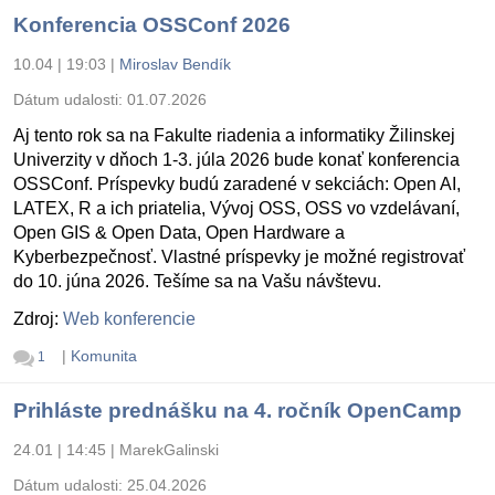
Konferencia OSSConf 2026
10.04 | 19:03
|
Miroslav Bendík
Dátum udalosti:
01.07.2026
Aj tento rok sa na Fakulte riadenia a informatiky Žilinskej
Univerzity v dňoch 1-3. júla 2026 bude konať konferencia
OSSConf. Príspevky budú zaradené v sekciách: Open AI,
LATEX, R a ich priatelia, Vývoj OSS, OSS vo vzdelávaní,
Open GIS & Open Data, Open Hardware a
Kyberbezpečnosť. Vlastné príspevky je možné registrovať
do 10. júna 2026. Tešíme sa na Vašu návštevu.
Zdroj:
Web konferencie
|
Komunita
1
Prihláste prednášku na 4. ročník OpenCamp
24.01 | 14:45
|
MarekGalinski
Dátum udalosti:
25.04.2026