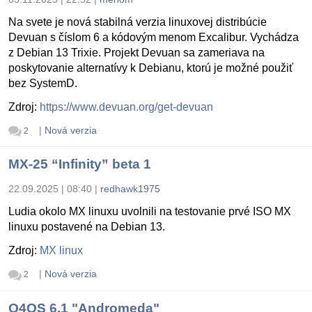
Na svete je nová stabilná verzia linuxovej distribúcie
Devuan s číslom 6 a kódovým menom Excalibur. Vychádza
z Debian 13 Trixie. Projekt Devuan sa zameriava na
poskytovanie alternatívy k Debianu, ktorú je možné použiť
bez SystemD.
Zdroj:
https://www.devuan.org/get-devuan
|
Nová verzia
2
MX-25 “Infinity” beta 1
22.09.2025 | 08:40
|
redhawk1975
Ludia okolo MX linuxu uvolnili na testovanie prvé ISO MX
linuxu postavené na Debian 13.
Zdroj:
MX linux
|
Nová verzia
2
Q4OS 6.1 "Andromeda"