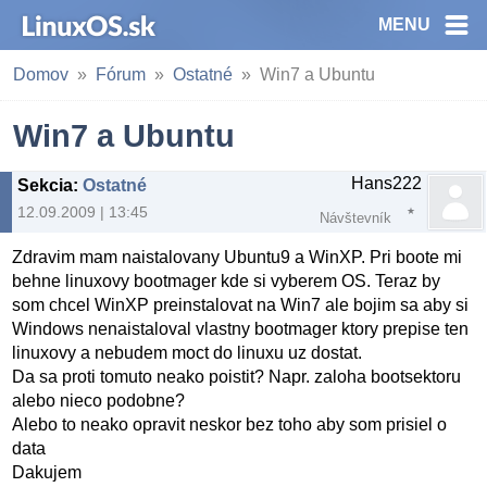
MENU
Domov
Fórum
Ostatné
Win7 a Ubuntu
Win7 a Ubuntu
Hans222
Sekcia
:
Ostatné
12.09.2009 | 13:45
Návštevník
Zdravim mam naistalovany Ubuntu9 a WinXP. Pri boote mi
behne linuxovy bootmager kde si vyberem OS. Teraz by
som chcel WinXP preinstalovat na Win7 ale bojim sa aby si
Windows nenaistaloval vlastny bootmager ktory prepise ten
linuxovy a nebudem moct do linuxu uz dostat.
Da sa proti tomuto neako poistit? Napr. zaloha bootsektoru
alebo nieco podobne?
Alebo to neako opravit neskor bez toho aby som prisiel o
data
Dakujem