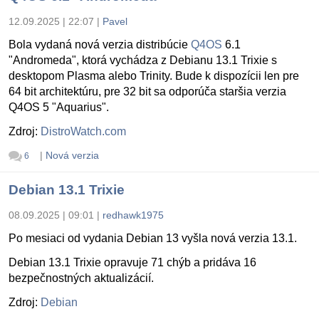
12.09.2025 | 22:07
|
Pavel
Bola vydaná nová verzia distribúcie
Q4OS
6.1
"Andromeda", ktorá vychádza z Debianu 13.1 Trixie s
desktopom Plasma alebo Trinity. Bude k dispozícii len pre
64 bit architektúru, pre 32 bit sa odporúča staršia verzia
Q4OS 5 "Aquarius".
Zdroj:
DistroWatch.com
|
Nová verzia
6
Debian 13.1 Trixie
08.09.2025 | 09:01
|
redhawk1975
Po mesiaci od vydania Debian 13 vyšla nová verzia 13.1.
Debian 13.1 Trixie opravuje 71 chýb a pridáva 16
bezpečnostných aktualizácií.
Zdroj:
Debian