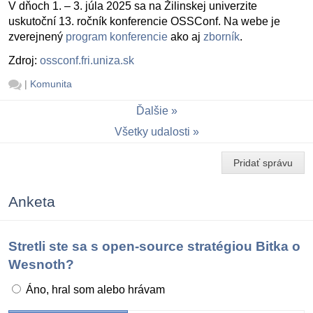
V dňoch 1. – 3. júla 2025 sa na Žilinskej univerzite
uskutoční 13. ročník konferencie OSSConf. Na webe je
zverejnený
program konferencie
ako aj
zborník
.
Zdroj:
ossconf.fri.uniza.sk
|
Komunita
Ďalšie
Všetky udalosti
Pridať správu
Anketa
Stretli ste sa s open-source stratégiou Bitka o
Wesnoth?
Áno, hral som alebo hrávam