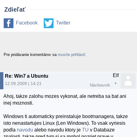
Zdieľať
Facebook
Twitter
Pre pridávanie komentárov sa
musíte prihlásiť
.
Elf
Re: Win7 a Ubuntu
12.09.2009 | 14:21
Návštevník
Ahoj, takze zalohu mozes vykonat, ale netreba sa bat ani
inej moznosti.
Windows ti automaticky preinstaluje bootmanagera, takze
isto nenastartujes Linux (Len Windows). To vsak vyriesis
podla
navodu
alebo navodu ktory je
TU
v Databaze
znalosti, takze pred tym si sa mohol pozriet prave v