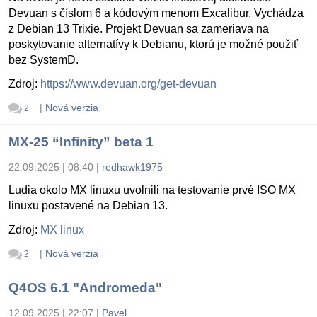
Devuan s číslom 6 a kódovým menom Excalibur. Vychádza
z Debian 13 Trixie. Projekt Devuan sa zameriava na
poskytovanie alternatívy k Debianu, ktorú je možné použiť
bez SystemD.
Zdroj:
https://www.devuan.org/get-devuan
|
Nová verzia
2
MX-25 “Infinity” beta 1
22.09.2025 | 08:40
|
redhawk1975
Ludia okolo MX linuxu uvolnili na testovanie prvé ISO MX
linuxu postavené na Debian 13.
Zdroj:
MX linux
|
Nová verzia
2
Q4OS 6.1 "Andromeda"
12.09.2025 | 22:07
|
Pavel