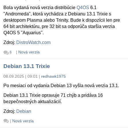
Bola vydaná nová verzia distribúcie
Q4OS
6.1
"Andromeda", ktorá vychádza z Debianu 13.1 Trixie s
desktopom Plasma alebo Trinity. Bude k dispozícii len pre
64 bit architektúru, pre 32 bit sa odporúča staršia verzia
Q4OS 5 "Aquarius".
Zdroj:
DistroWatch.com
|
Nová verzia
6
Debian 13.1 Trixie
08.09.2025 | 09:01
|
redhawk1975
Po mesiaci od vydania Debian 13 vyšla nová verzia 13.1.
Debian 13.1 Trixie opravuje 71 chýb a pridáva 16
bezpečnostných aktualizácií.
Zdroj:
Debian
|
Nová verzia