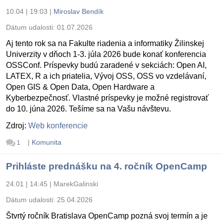
10.04 | 19:03
|
Miroslav Bendík
Dátum udalosti:
01.07.2026
Aj tento rok sa na Fakulte riadenia a informatiky Žilinskej
Univerzity v dňoch 1-3. júla 2026 bude konať konferencia
OSSConf. Príspevky budú zaradené v sekciách: Open AI,
LATEX, R a ich priatelia, Vývoj OSS, OSS vo vzdelávaní,
Open GIS & Open Data, Open Hardware a
Kyberbezpečnosť. Vlastné príspevky je možné registrovať
do 10. júna 2026. Tešíme sa na Vašu návštevu.
Zdroj:
Web konferencie
|
Komunita
1
Prihláste prednášku na 4. ročník OpenCamp
24.01 | 14:45
|
MarekGalinski
Dátum udalosti:
25.04.2026
Štvrtý ročník Bratislava OpenCamp pozná svoj termín a je