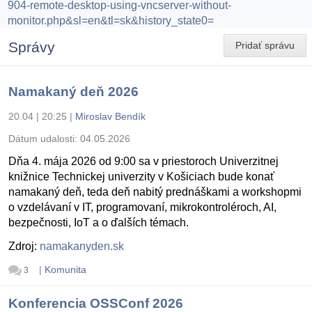
904-remote-desktop-using-vncserver-without-
monitor.php&sl=en&tl=sk&history_state0=
Správy
Pridať správu
Namakaný deň 2026
20.04 | 20:25
|
Miroslav Bendík
Dátum udalosti:
04.05.2026
Dňa 4. mája 2026 od 9:00 sa v priestoroch Univerzitnej
knižnice Technickej univerzity v Košiciach bude konať
namakaný deň, teda deň nabitý prednáškami a workshopmi
o vzdelávaní v IT, programovaní, mikrokontroléroch, AI,
bezpečnosti, IoT a o ďalších témach.
Zdroj:
namakanyden.sk
|
Komunita
3
Konferencia OSSConf 2026