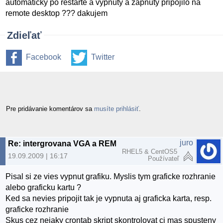
automaticky po restarte a vypnuty a zapnuty pripojilo na
remote desktop ??? dakujem
Zdieľať
Facebook
Twitter
Pre pridávanie komentárov sa
musíte prihlásiť
.
juro
Re: intergrovana VGA a REMOTE DESCTOP
RHEL5 & CentOS5
19.09.2009 | 16:17
Používateľ
Pisal si ze vies vypnut grafiku. Myslis tym graficke rozhranie
alebo graficku kartu ?
Ked sa nevies pripojit tak je vypnuta aj graficka karta, resp.
graficke rozhranie
Skus cez nejaky crontab skript skontrolovat ci mas spusteny