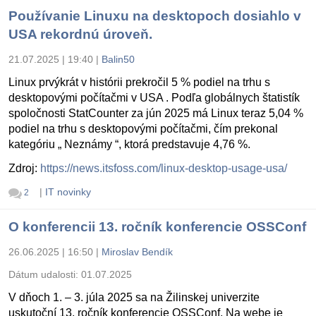
Používanie Linuxu na desktopoch dosiahlo v
USA rekordnú úroveň.
21.07.2025 | 19:40
|
Balin50
Linux prvýkrát v histórii prekročil 5 % podiel na trhu s
desktopovými počítačmi v USA . Podľa globálnych štatistík
spoločnosti StatCounter za jún 2025 má Linux teraz 5,04 %
podiel na trhu s desktopovými počítačmi, čím prekonal
kategóriu „ Neznámy “, ktorá predstavuje 4,76 %.
Zdroj:
https://news.itsfoss.com/linux-desktop-usage-usa/
|
IT novinky
2
O konferencii 13. ročník konferencie OSSConf
26.06.2025 | 16:50
|
Miroslav Bendík
Dátum udalosti:
01.07.2025
V dňoch 1. – 3. júla 2025 sa na Žilinskej univerzite
uskutoční 13. ročník konferencie OSSConf. Na webe je