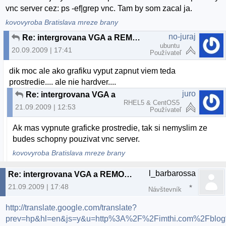
vnc server cez: ps -ef|grep vnc. Tam by som zacal ja.
kovovyroba Bratislava mreze brany
no-juraj
Re: intergrovana VGA a REMOTE DESCTOP
ubuntu
20.09.2009 | 17:41
Používateľ
dik moc ale ako grafiku vyput zapnut viem teda
prostredie.... ale nie hardver....
juro
Re: intergrovana VGA a REMOTE DESCTOP
RHEL5 & CentOS5
21.09.2009 | 12:53
Používateľ
Ak mas vypnute graficke prostredie, tak si nemyslim ze
budes schopny pouzivat vnc server.
kovovyroba Bratislava mreze brany
l_barbarossa
Re: intergrovana VGA a REMOTE DESCTOP
21.09.2009 | 17:48
Návštevník
http://translate.google.com/translate?
prev=hp&hl=en&js=y&u=http%3A%2F%2Fimthi.com%2Fblog