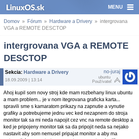
MENU
Domov
Fórum
Hardware a Drivery
intergrovana
VGA a REMOTE DESCTOP
intergrovana VGA a REMOTE
DESCTOP
no-juraj
Sekcia
:
Hardware a Drivery
ubuntu
18.09.2009 | 13:14
Používateľ
Ahoj kupil som novy stroj kde mam rozbehany linux ubuntu
a mam problem... je v nom itegrovana graficka karta...
spravili sme s kamaratom prikazy na zapnutie a vynutie
grafiky a potrebujeme jednu vec ked nezapnem do stroja
monitor tak sa mi neda napojit cez vnc na remote desktop a
ked je pripojeny monitor tak sa da pripojit neda sa nejako
nastavit aby som nemusel pripajat monitor a aby ma