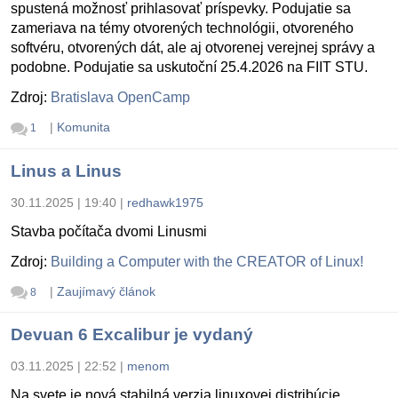
spustená možnosť prihlasovať príspevky. Podujatie sa
zameriava na témy otvorených technológii, otvoreného
softvéru, otvorených dát, ale aj otvorenej verejnej správy a
podobne. Podujatie sa uskutoční 25.4.2026 na FIIT STU.
Zdroj:
Bratislava OpenCamp
|
Komunita
1
Linus a Linus
30.11.2025 | 19:40
|
redhawk1975
Stavba počítača dvomi Linusmi
Zdroj:
Building a Computer with the CREATOR of Linux!
|
Zaujímavý článok
8
Devuan 6 Excalibur je vydaný
03.11.2025 | 22:52
|
menom
Na svete je nová stabilná verzia linuxovej distribúcie