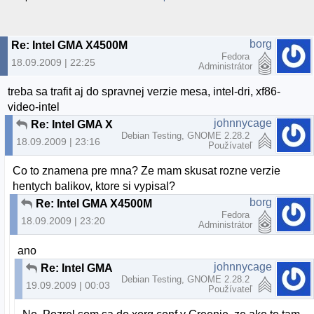
borg
Re: Intel GMA X4500M
Fedora
18.09.2009 | 22:25
Administrátor
treba sa trafit aj do spravnej verzie mesa, intel-dri, xf86-
video-intel
johnnycage
Re: Intel GMA X4500M
Debian Testing, GNOME 2.28.2
18.09.2009 | 23:16
Používateľ
Co to znamena pre mna? Ze mam skusat rozne verzie
hentych balikov, ktore si vypisal?
borg
Re: Intel GMA X4500M
Fedora
18.09.2009 | 23:20
Administrátor
ano
johnnycage
Re: Intel GMA X4500M
Debian Testing, GNOME 2.28.2
19.09.2009 | 00:03
Používateľ