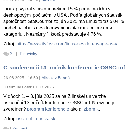
Linux prvýkrát v histórii prekročil 5 % podiel na trhu s
desktopovými počítačmi v USA . Podľa globálnych štatistík
spoločnosti StatCounter za jún 2025 má Linux teraz 5,04 %
podiel na trhu s desktopovými počítačmi, čím prekonal
kategóriu „ Neznámy “, ktorá predstavuje 4,76 %.
Zdroj:
https://news.itsfoss.com/linux-desktop-usage-usa/
|
IT novinky
2
O konferencii 13. ročník konferencie OSSConf
26.06.2025 | 16:50
|
Miroslav Bendík
Dátum udalosti:
01.07.2025
V dňoch 1. – 3. júla 2025 sa na Žilinskej univerzite
uskutoční 13. ročník konferencie OSSConf. Na webe je
zverejnený
program konferencie
ako aj
zborník
.
Zdroj:
ossconf.fri.uniza.sk
|
Komunita