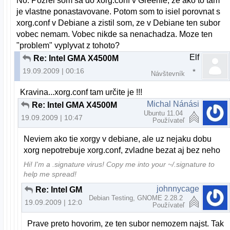
No. Pozrel som sa do xorg.conf v Greenie, ze ako to tam
je vlastne ponastavovane. Potom som to isiel porovnat s
xorg.conf v Debiane a zistil som, ze v Debiane ten subor
vobec nemam. Vobec nikde sa nenachadza. Moze ten
"problem" vyplyvat z tohoto?
Elf
Re: Intel GMA X4500M
19.09.2009 | 00:16
Návštevník
Kravina...xorg.conf tam určite je !!!
Michal Nánási
Re: Intel GMA X4500M
Ubuntu 11.04
19.09.2009 | 10:47
Používateľ
Neviem ako tie xorgy v debiane, ale uz nejaku dobu
xorg nepotrebuje xorg.conf, zvladne bezat aj bez neho
Hi! I'm a .signature virus! Copy me into your ~/.signature to
help me spread!
johnnycage
Re: Intel GMA X4500M
Debian Testing, GNOME 2.28.2
19.09.2009 | 12:03
Používateľ
Prave preto hovorim, ze ten subor nemozem najst. Tak