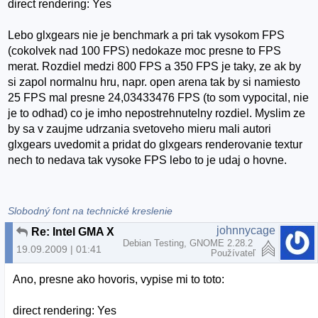
direct rendering: Yes
Lebo glxgears nie je benchmark a pri tak vysokom FPS
(cokolvek nad 100 FPS) nedokaze moc presne to FPS
merat. Rozdiel medzi 800 FPS a 350 FPS je taky, ze ak by
si zapol normalnu hru, napr. open arena tak by si namiesto
25 FPS mal presne 24,03433476 FPS (to som vypocital, nie
je to odhad) co je imho nepostrehnutelny rozdiel. Myslim ze
by sa v zaujme udrzania svetoveho mieru mali autori
glxgears uvedomit a pridat do glxgears renderovanie textur
nech to nedava tak vysoke FPS lebo to je udaj o hovne.
Slobodný font na technické kreslenie
johnnycage
Re: Intel GMA X4500M
Debian Testing, GNOME 2.28.2
19.09.2009 | 01:41
Používateľ
Ano, presne ako hovoris, vypise mi to toto:
direct rendering: Yes