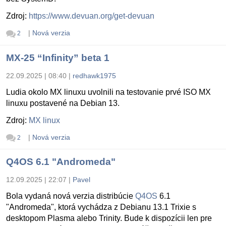
Zdroj:
https://www.devuan.org/get-devuan
|
Nová verzia
2
MX-25 “Infinity” beta 1
22.09.2025 | 08:40
|
redhawk1975
Ludia okolo MX linuxu uvolnili na testovanie prvé ISO MX
linuxu postavené na Debian 13.
Zdroj:
MX linux
|
Nová verzia
2
Q4OS 6.1 "Andromeda"
12.09.2025 | 22:07
|
Pavel
Bola vydaná nová verzia distribúcie
Q4OS
6.1
"Andromeda", ktorá vychádza z Debianu 13.1 Trixie s
desktopom Plasma alebo Trinity. Bude k dispozícii len pre