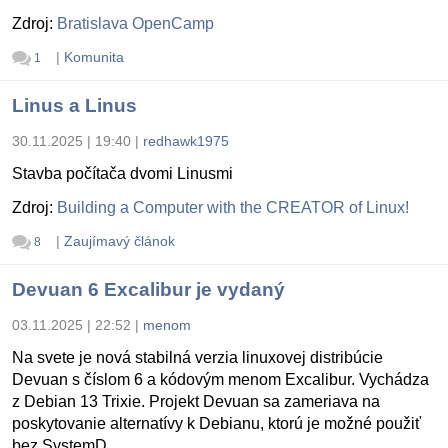
Zdroj:
Bratislava OpenCamp
|
Komunita
1
Linus a Linus
30.11.2025 | 19:40
|
redhawk1975
Stavba počítača dvomi Linusmi
Zdroj:
Building a Computer with the CREATOR of Linux!
|
Zaujímavý článok
8
Devuan 6 Excalibur je vydaný
03.11.2025 | 22:52
|
menom
Na svete je nová stabilná verzia linuxovej distribúcie
Devuan s číslom 6 a kódovým menom Excalibur. Vychádza
z Debian 13 Trixie. Projekt Devuan sa zameriava na
poskytovanie alternatívy k Debianu, ktorú je možné použiť
bez SystemD.