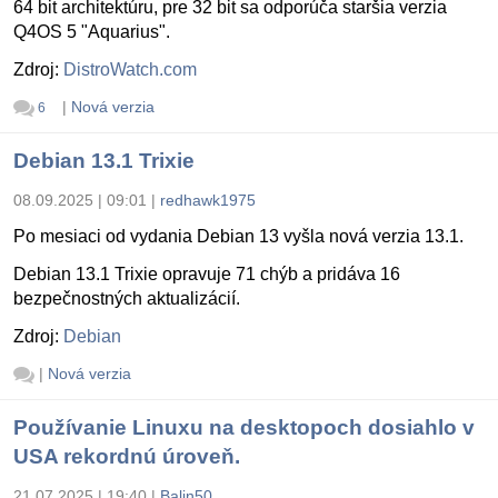
64 bit architektúru, pre 32 bit sa odporúča staršia verzia
Q4OS 5 "Aquarius".
Zdroj:
DistroWatch.com
|
Nová verzia
6
Debian 13.1 Trixie
08.09.2025 | 09:01
|
redhawk1975
Po mesiaci od vydania Debian 13 vyšla nová verzia 13.1.
Debian 13.1 Trixie opravuje 71 chýb a pridáva 16
bezpečnostných aktualizácií.
Zdroj:
Debian
|
Nová verzia
Používanie Linuxu na desktopoch dosiahlo v
USA rekordnú úroveň.
21.07.2025 | 19:40
|
Balin50