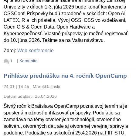
Aj tento rok sa na Fakulte riadenia a informatiky Žilinskej
Univerzity v dňoch 1-3. júla 2026 bude konať konferencia
OSSConf. Príspevky budú zaradené v sekciách: Open AI,
LATEX, R a ich priatelia, Vývoj OSS, OSS vo vzdelávaní,
Open GIS & Open Data, Open Hardware a
Kyberbezpečnosť. Vlastné príspevky je možné registrovať
do 10. júna 2026. Tešíme sa na Vašu návštevu.
Zdroj:
Web konferencie
|
Komunita
1
Prihláste prednášku na 4. ročník OpenCamp
24.01 | 14:45
|
MarekGalinski
Dátum udalosti:
25.04.2026
Štvrtý ročník Bratislava OpenCamp pozná svoj termín a je
spustená možnosť prihlasovať príspevky. Podujatie sa
zameriava na témy otvorených technológii, otvoreného
softvéru, otvorených dát, ale aj otvorenej verejnej správy a
podobne. Podujatie sa uskutoční 25.4.2026 na FIIT STU.