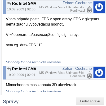
Zefram Cochrane
Re: Intel GMA X4500M
MS Windows Vista Ultimate 64bi
19.09.2009 | 02:00
Používateľ
V tom pripade postni FPS z open areny. FPS z glxgears
nema ziadnu vypovedaciu hodnotu.
V ~/.openarena/baseoa/q3config.cfg ma byt:
seta cg_drawFPS "1"
Slobodný font na technické kreslenie
Zefram Cochrane
Re: Intel GMA X4500M
MS Windows Vista Ultimate 64bi
19.09.2009 | 02:01
Používateľ
Mimochodom mas zapnutu 3D akceleraciu
Slobodný font na technické kreslenie
Správy
Pridať správu