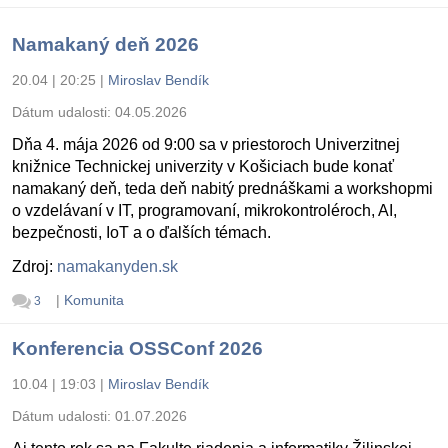
Namakaný deň 2026
20.04 | 20:25
|
Miroslav Bendík
Dátum udalosti:
04.05.2026
Dňa 4. mája 2026 od 9:00 sa v priestoroch Univerzitnej
knižnice Technickej univerzity v Košiciach bude konať
namakaný deň, teda deň nabitý prednáškami a workshopmi
o vzdelávaní v IT, programovaní, mikrokontroléroch, AI,
bezpečnosti, IoT a o ďalších témach.
Zdroj:
namakanyden.sk
|
Komunita
3
Konferencia OSSConf 2026
10.04 | 19:03
|
Miroslav Bendík
Dátum udalosti:
01.07.2026