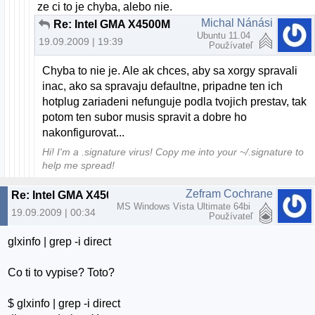
ze ci to je chyba, alebo nie.
Michal Nánási
Re: Intel GMA X4500M
Ubuntu 11.04
19.09.2009 | 19:39
Používateľ
Chyba to nie je. Ale ak chces, aby sa xorgy spravali
inac, ako sa spravaju defaultne, pripadne ten ich
hotplug zariadeni nefunguje podla tvojich prestav, tak
potom ten subor musis spravit a dobre ho
nakonfigurovat...
Hi! I'm a .signature virus! Copy me into your ~/.signature to
help me spread!
Zefram Cochrane
Re: Intel GMA X4500M
MS Windows Vista Ultimate 64bi
19.09.2009 | 00:34
Používateľ
glxinfo | grep -i direct
Co ti to vypise? Toto?
$ glxinfo | grep -i direct