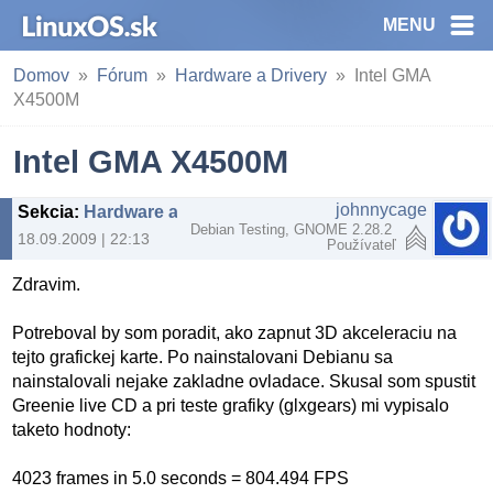
MENU
Domov
Fórum
Hardware a Drivery
Intel GMA
X4500M
Intel GMA X4500M
johnnycage
Sekcia
:
Hardware a Drivery
Debian Testing, GNOME 2.28.2
18.09.2009 | 22:13
Používateľ
Zdravim.
Potreboval by som poradit, ako zapnut 3D akceleraciu na
tejto grafickej karte. Po nainstalovani Debianu sa
nainstalovali nejake zakladne ovladace. Skusal som spustit
Greenie live CD a pri teste grafiky (glxgears) mi vypisalo
taketo hodnoty:
4023 frames in 5.0 seconds = 804.494 FPS