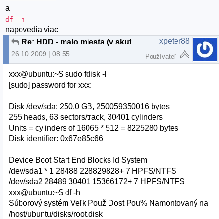
a
df -h
napovedia viac
xpeter88
Re: HDD - malo miesta (v skutocnosti neni)
26.10.2009 | 08:55
Používateľ
xxx@ubuntu:~$ sudo fdisk -l
[sudo] password for xxx:
Disk /dev/sda: 250.0 GB, 250059350016 bytes
255 heads, 63 sectors/track, 30401 cylinders
Units = cylinders of 16065 * 512 = 8225280 bytes
Disk identifier: 0x67e85c66
Device Boot Start End Blocks Id System
/dev/sda1 * 1 28488 228829828+ 7 HPFS/NTFS
/dev/sda2 28489 30401 15366172+ 7 HPFS/NTFS
xxx@ubuntu:~$ df -h
Súborový systém Veľk Použ Dost Pou% Namontovaný na
/host/ubuntu/disks/root.disk