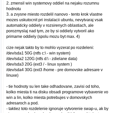
2. zmensil win systemovy oddiel na nejaku rozumnu
hodnotu
3. a zvysne miesto rozdelil nanovo - tento krok vlastne
mozes uskutocnit pri instalacii ubuntu, nevytvaraj vsak
automaticky oddiely v rozsirenych oblastiach, ale
porozmyslaj nad tym, ze by si oddiely vytvoril ako
primarne oddiely (spolu mozu byt max. 4)
cize nejak takto by to mohlo vyzerat po rozdeleni:
/dev/sda1 50G (ntfs c:\ - win system)
/dev/sda2 120G (ntfs d:\ - zdielane data)
/dev/sda3 20G (ext3 / - linux system )
/dev/sda4 30G (ext3 /home - pre domovske adresare v
linuxe)
- tie hodnoty su len take odhadovane, zavisi od toho,
kolko miesta ti na disku obsadi programove vybavenie vo
win a lin, kolko miesta potrebujes v domovskych
adresaroch a pod.
- taktiez toto rozdelenie ignoruje vytvorenie swap-u, ak by