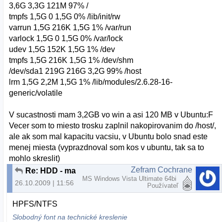
3,6G 3,3G 121M 97% /
tmpfs 1,5G 0 1,5G 0% /lib/init/rw
varrun 1,5G 216K 1,5G 1% /var/run
varlock 1,5G 0 1,5G 0% /var/lock
udev 1,5G 152K 1,5G 1% /dev
tmpfs 1,5G 216K 1,5G 1% /dev/shm
/dev/sda1 219G 216G 3,2G 99% /host
lrm 1,5G 2,2M 1,5G 1% /lib/modules/2.6.28-16-
generic/volatile
V sucastnosti mam 3,2GB vo win a asi 120 MB v Ubuntu:F
Vecer som to miesto trosku zaplnil nakopirovanim do /host/,
ale ak som mal kapacitu vacsiu, v Ubuntu bolo snad este
menej miesta (vyprazdnoval som kos v ubuntu, tak sa to
mohlo skreslit)
Zefram Cochrane
Re: HDD - malo miesta (v skutocnosti neni)
MS Windows Vista Ultimate 64bi
26.10.2009 | 11:56
Používateľ
HPFS/NTFS
Slobodný font na technické kreslenie