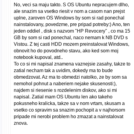
No, veci sa maju takto. S OS Ubuntu nepracujem dlho,
ale snazim sa vsetko riesit v nom a casom nan prejst
uplne, zaroven OS Windows by som si rad ponechal
nainstalovany, povedzme, pre pripad potreby:) Ano, ten
jeden oddiel , disk s nazvom "HP Revocery" , co ma 15
GB by som si rad ponechal, naco nemam k NB DVD s
Vistou. Z tej casti HDD mozem preinstalovat Windows,
obnovit ho do povodneho stavu, ako ked som moj
notebook kupoval, atd..
To co si mi napisal znamena vaznejsie zasahy, takze to
zatial necham tak a uvidim, dokedy ma to bude
obmedzovat. Az ma to obmedzi natolko, ze by som sa
nemohol pohnut a naberiem nejake skusenosti:),
najdem si riesenie s rozdelenim diskov, ako si mi
napisal. Zatial mam OS Ubuntu len ako takeho
pokusneho kralicka, takze sa v nom vrtam, skusam a
vsetko co spravim sa snazim pochopit a v najhorsom
pripade mi nerobi problem ho zmazat a nainstalovat
znova.