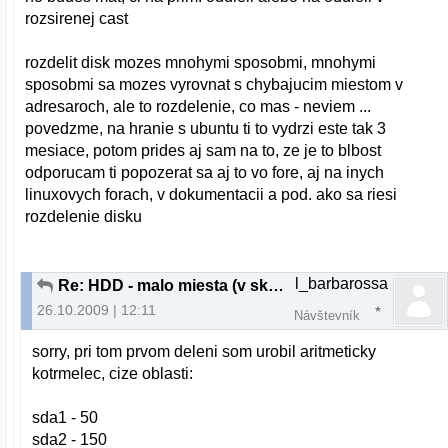
rozsirenej cast
rozdelit disk mozes mnohymi sposobmi, mnohymi
sposobmi sa mozes vyrovnat s chybajucim miestom v
adresaroch, ale to rozdelenie, co mas - neviem ...
povedzme, na hranie s ubuntu ti to vydrzi este tak 3
mesiace, potom prides aj sam na to, ze je to blbost
odporucam ti popozerat sa aj to vo fore, aj na inych
linuxovych forach, v dokumentacii a pod. ako sa riesi
rozdelenie disku
l_barbarossa
Re: HDD - malo miesta (v skutocnosti neni)
26.10.2009 | 12:11
Návštevník
sorry, pri tom prvom deleni som urobil aritmeticky
kotrmelec, cize oblasti:
sda1 - 50
sda2 - 150