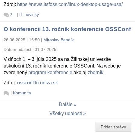
Zdroj:
https://news.itsfoss.com/linux-desktop-usage-usa/
|
IT novinky
2
O konferencii 13. ročník konferencie OSSConf
26.06.2025 | 16:50
|
Miroslav Bendík
Dátum udalosti:
01.07.2025
V dňoch 1. – 3. júla 2025 sa na Žilinskej univerzite
uskutoční 13. ročník konferencie OSSConf. Na webe je
zverejnený
program konferencie
ako aj
zborník
.
Zdroj:
ossconf.fri.uniza.sk
|
Komunita
Ďalšie
Všetky udalosti
Pridať správu