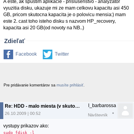
A este, ak spustim aplikacie - prislusenstvo - analyzator
vyuzitia disku, ukazuje mi ze mam celkovu kapacitu asi 450
GB, pricom skutocna kapacita je o polovicu mensia:) mam
este 2. cast toho isteho disku s nazvom HP_recovery,
kapacita asi 20 GB(od novoty na NB..)
Zdieľať
Facebook
Twitter
Pre pridávanie komentárov sa
musíte prihlásiť
.
l_barbarossa
Re: HDD - malo miesta (v skutocnosti neni)
26.10.2009 | 00:52
Návštevník
vystupy prikazov ako:
sudo fdisk -l