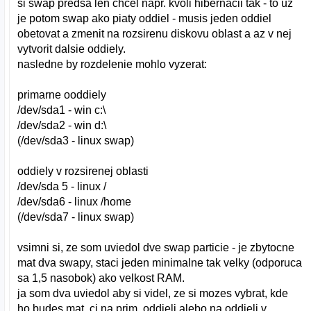
si swap predsa len chcel napr. kvoli hibernacii tak - to uz
je potom swap ako piaty oddiel - musis jeden oddiel
obetovat a zmenit na rozsirenu diskovu oblast a az v nej
vytvorit dalsie oddiely.
nasledne by rozdelenie mohlo vyzerat:
primarne ooddiely
/dev/sda1 - win c:\
/dev/sda2 - win d:\
(/dev/sda3 - linux swap)
oddiely v rozsirenej oblasti
/dev/sda 5 - linux /
/dev/sda6 - linux /home
(/dev/sda7 - linux swap)
vsimni si, ze som uviedol dve swap particie - je zbytocne
mat dva swapy, staci jeden minimalne tak velky (odporuca
sa 1,5 nasobok) ako velkost RAM.
ja som dva uviedol aby si videl, ze si mozes vybrat, kde
ho budes mat, ci na prim. oddieli alebo na oddieli v