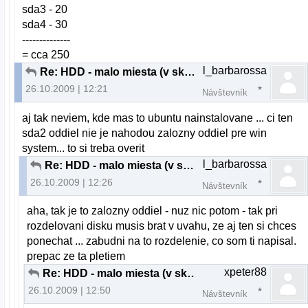
sda3 - 20
sda4 - 30
--------------
= cca 250
l_barbarossa
Re: HDD - malo miesta (v skutocnosti neni)
26.10.2009 | 12:21
Návštevník
aj tak neviem, kde mas to ubuntu nainstalovane ... ci ten
sda2 oddiel nie je nahodou zalozny oddiel pre win
system... to si treba overit
l_barbarossa
Re: HDD - malo miesta (v skutocnosti neni)
26.10.2009 | 12:26
Návštevník
aha, tak je to zalozny oddiel - nuz nic potom - tak pri
rozdelovani disku musis brat v uvahu, ze aj ten si chces
ponechat ... zabudni na to rozdelenie, co som ti napisal.
prepac ze ta pletiem
xpeter88
Re: HDD - malo miesta (v skutocnosti neni)
26.10.2009 | 12:50
Návštevník