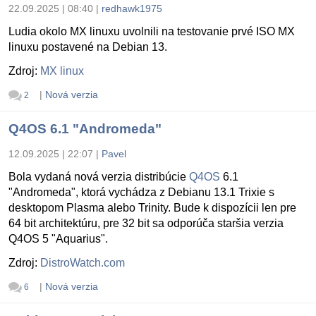
22.09.2025 | 08:40
|
redhawk1975
Ludia okolo MX linuxu uvolnili na testovanie prvé ISO MX
linuxu postavené na Debian 13.
Zdroj:
MX linux
|
Nová verzia
2
Q4OS 6.1 "Andromeda"
12.09.2025 | 22:07
|
Pavel
Bola vydaná nová verzia distribúcie
Q4OS
6.1
"Andromeda", ktorá vychádza z Debianu 13.1 Trixie s
desktopom Plasma alebo Trinity. Bude k dispozícii len pre
64 bit architektúru, pre 32 bit sa odporúča staršia verzia
Q4OS 5 "Aquarius".
Zdroj:
DistroWatch.com
|
Nová verzia
6