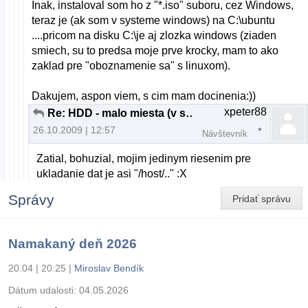
Inak, instaloval som ho z "*.iso" suboru, cez Windows,
teraz je (ak som v systeme windows) na C:\ubuntu
....pricom na disku C:\je aj zlozka windows (ziaden
smiech, su to predsa moje prve krocky, mam to ako
zaklad pre "oboznamenie sa" s linuxom).
Dakujem, aspon viem, s cim mam docinenia:))
xpeter88
Re: HDD - malo miesta (v skutocnosti neni)
26.10.2009 | 12:57
Návštevník
Zatial, bohuzial, mojim jedinym riesenim pre
ukladanie dat je asi "/host/.." :X
Správy
Pridať správu
Namakaný deň 2026
20.04 | 20:25
|
Miroslav Bendík
Dátum udalosti:
04.05.2026