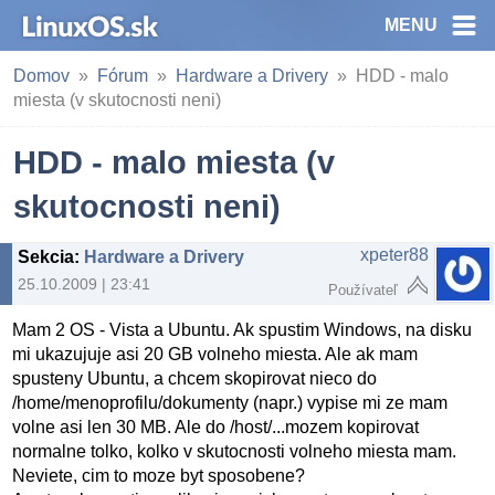
MENU
Domov
Fórum
Hardware a Drivery
HDD - malo
miesta (v skutocnosti neni)
HDD - malo miesta (v
skutocnosti neni)
xpeter88
Sekcia
:
Hardware a Drivery
25.10.2009 | 23:41
Používateľ
Mam 2 OS - Vista a Ubuntu. Ak spustim Windows, na disku
mi ukazujuje asi 20 GB volneho miesta. Ale ak mam
spusteny Ubuntu, a chcem skopirovat nieco do
/home/menoprofilu/dokumenty (napr.) vypise mi ze mam
volne asi len 30 MB. Ale do /host/...mozem kopirovat
normalne tolko, kolko v skutocnosti volneho miesta mam.
Neviete, cim to moze byt sposobene?