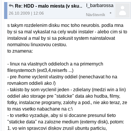
l_barbarossa
Re: HDD - malo miesta (v skutocnosti neni)
26.10.2009 | 12:06
Návštevník
s takym rozdelenim disku moc toho neurobis. podla mna
by si sa mal vykaslat na cely wubi instaler - alebo cim si to
instaloval a mal by si sa pokusit system nainstalovat
normalnou linuxovou cestou.
to znamena:
- linux na vlastnych oddieloch a na primernych
filesystemoch (ext3,4,reiserfs ...)
- pre /home vyclenit vlastny oddiel (nenechavat ho na
rovnakom oddieli ako /)
- takisto by som vyclenil jeden - zdielany (medzi win a lin)
oddiel ako storage pre "staticke" data ako hudba, filmy,
fotky, instalacne programy, zalohy a pod., nie ako teraz, ze
to mas vsetko nabachane na c:\
- to vsetko vyzaduje, aby si si docasne presunul tieto
"staticke data" na zalozne medium (externy disk), potom:
1. vo win spravcovi diskov zrusil ubuntu particiu,