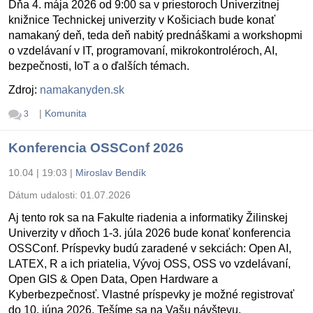
Dňa 4. mája 2026 od 9:00 sa v priestoroch Univerzitnej
knižnice Technickej univerzity v Košiciach bude konať
namakaný deň, teda deň nabitý prednáškami a workshopmi
o vzdelávaní v IT, programovaní, mikrokontroléroch, AI,
bezpečnosti, IoT a o ďalších témach.
Zdroj:
namakanyden.sk
|
Komunita
3
Konferencia OSSConf 2026
10.04 | 19:03
|
Miroslav Bendík
Dátum udalosti:
01.07.2026
Aj tento rok sa na Fakulte riadenia a informatiky Žilinskej
Univerzity v dňoch 1-3. júla 2026 bude konať konferencia
OSSConf. Príspevky budú zaradené v sekciách: Open AI,
LATEX, R a ich priatelia, Vývoj OSS, OSS vo vzdelávaní,
Open GIS & Open Data, Open Hardware a
Kyberbezpečnosť. Vlastné príspevky je možné registrovať
do 10. júna 2026. Tešíme sa na Vašu návštevu.