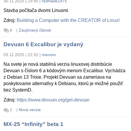
30.11.2025 | 19:40
|
redhawk1975
Stavba počítača dvomi Linusmi
Zdroj:
Building a Computer with the CREATOR of Linux!
|
Zaujímavý článok
8
Devuan 6 Excalibur je vydaný
03.11.2025 | 22:52
|
menom
Na svete je nová stabilná verzia linuxovej distribúcie
Devuan s číslom 6 a kódovým menom Excalibur. Vychádza
z Debian 13 Trixie. Projekt Devuan sa zameriava na
poskytovanie alternatívy k Debianu, ktorú je možné použiť
bez SystemD.
Zdroj:
https://www.devuan.org/get-devuan
|
Nová verzia
2
MX-25 “Infinity” beta 1