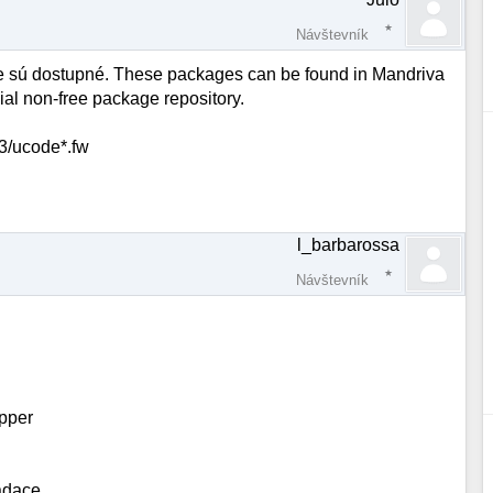
Návštevník
ie sú dostupné. These packages can be found in Mandriva
ial non-free package repository.
43/ucode*.fw
l_barbarossa
Návštevník
pper
ladace