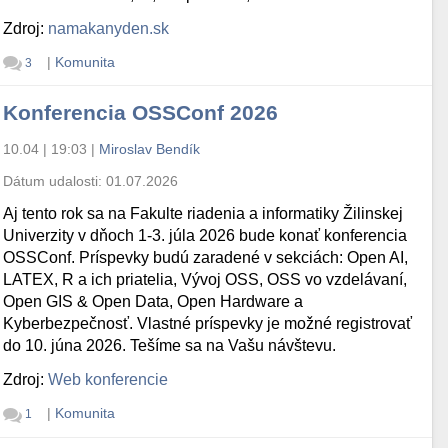
Zdroj:
namakanyden.sk
|
Komunita
3
Konferencia OSSConf 2026
10.04 | 19:03
|
Miroslav Bendík
Dátum udalosti:
01.07.2026
Aj tento rok sa na Fakulte riadenia a informatiky Žilinskej
Univerzity v dňoch 1-3. júla 2026 bude konať konferencia
OSSConf. Príspevky budú zaradené v sekciách: Open AI,
LATEX, R a ich priatelia, Vývoj OSS, OSS vo vzdelávaní,
Open GIS & Open Data, Open Hardware a
Kyberbezpečnosť. Vlastné príspevky je možné registrovať
do 10. júna 2026. Tešíme sa na Vašu návštevu.
Zdroj:
Web konferencie
|
Komunita
1