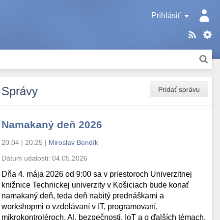
Prihlásiť
Správy
Pridať správu
Namakaný deň 2026
20.04 | 20:25
|
Miroslav Bendík
Dátum udalosti:
04.05.2026
Dňa 4. mája 2026 od 9:00 sa v priestoroch Univerzitnej
knižnice Technickej univerzity v Košiciach bude konať
namakaný deň, teda deň nabitý prednáškami a
workshopmi o vzdelávaní v IT, programovaní,
mikrokontroléroch, AI, bezpečnosti, IoT a o ďalších témach.