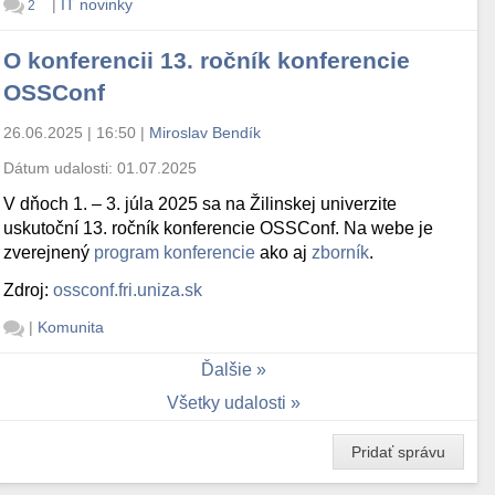
|
IT novinky
2
O konferencii 13. ročník konferencie
OSSConf
26.06.2025 | 16:50
|
Miroslav Bendík
Dátum udalosti:
01.07.2025
V dňoch 1. – 3. júla 2025 sa na Žilinskej univerzite
uskutoční 13. ročník konferencie OSSConf. Na webe je
zverejnený
program konferencie
ako aj
zborník
.
Zdroj:
ossconf.fri.uniza.sk
|
Komunita
Ďalšie
Všetky udalosti
Pridať správu