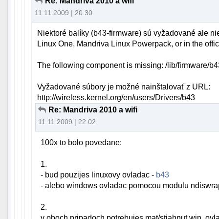
Re: Mandriva 2010 a wifi
11.11.2009 | 20:30
Niektoré balíky (b43-firmware) sú vyžadované ale n
Linux One, Mandriva Linux Powerpack, or in the offic
The following component is missing: /lib/firmware/b
Vyžadované súbory je možné nainštalovať z URL:
http://wireless.kernel.org/en/users/Drivers/b43
Re: Mandriva 2010 a wifi
11.11.2009 | 22:02
100x to bolo povedane:
1.
- bud pouzijes linuxovy ovladac -
b43
- alebo windows ovladac pomocou modulu ndiswra
2.
v oboch pripadoch potrebujes mat/stiahnut win. ov