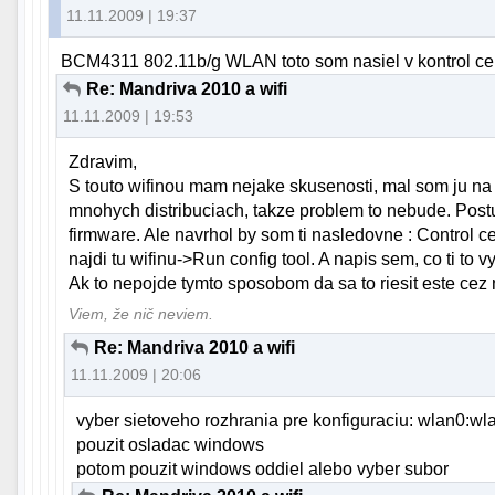
11.11.2009 | 19:37
BCM4311 802.11b/g WLAN toto som nasiel v kontrol ce
Re: Mandriva 2010 a wifi
11.11.2009 | 19:53
Zdravim,
S touto wifinou mam nejake skusenosti, mal som ju n
mnohych distribuciach, takze problem to nebude. Post
firmware. Ale navrhol by som ti nasledovne : Control
najdi tu wifinu->Run config tool. A napis sem, co ti to v
Ak to nepojde tymto sposobom da sa to riesit este cez
Viem, že nič neviem.
Re: Mandriva 2010 a wifi
11.11.2009 | 20:06
vyber sietoveho rozhrania pre konfiguraciu: wlan0:wl
pouzit osladac windows
potom pouzit windows oddiel alebo vyber subor