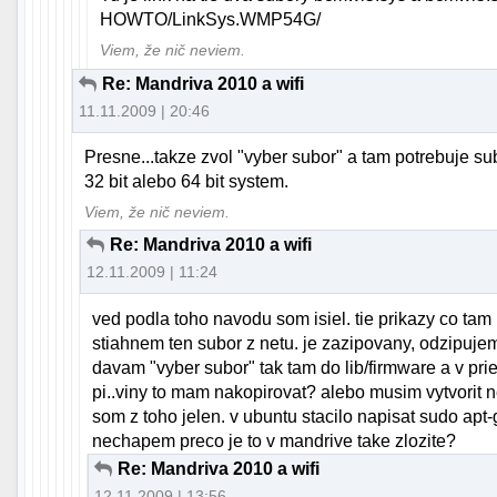
HOWTO/LinkSys.WMP54G/
Viem, že nič neviem.
Re: Mandriva 2010 a wifi
11.11.2009 | 20:46
Presne...takze zvol "vyber subor" a tam potrebuje sub
32 bit alebo 64 bit system.
Viem, že nič neviem.
Re: Mandriva 2010 a wifi
12.11.2009 | 11:24
ved podla toho navodu som isiel. tie prikazy co tam
stiahnem ten subor z netu. je zazipovany, odzipuj
davam "vyber subor" tak tam do lib/firmware a v pri
pi..viny to mam nakopirovat? alebo musim vytvorit
som z toho jelen. v ubuntu stacilo napisat sudo apt-g
nechapem preco je to v mandrive take zlozite?
Re: Mandriva 2010 a wifi
12.11.2009 | 13:56