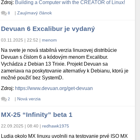
Zdroj:
Building a Computer with the CREATOR of Linux!
|
Zaujímavý článok
8
Devuan 6 Excalibur je vydaný
03.11.2025 | 22:52
|
menom
Na svete je nová stabilná verzia linuxovej distribúcie
Devuan s číslom 6 a kódovým menom Excalibur.
Vychádza z Debian 13 Trixie. Projekt Devuan sa
zameriava na poskytovanie alternatívy k Debianu, ktorú je
možné použiť bez SystemD.
Zdroj:
https://www.devuan.org/get-devuan
|
Nová verzia
2
MX-25 “Infinity” beta 1
22.09.2025 | 08:40
|
redhawk1975
Ludia okolo MX linuxu uvolnili na testovanie prvé ISO MX