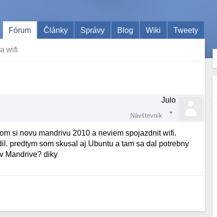
Fórum
Články
Správy
Blog
Wiki
Tweety
a wifi
Julo
Návštevník
 som si novu mandrivu 2010 a neviem spojazdnit wifi.
il. predtym som skusal aj Ubuntu a tam sa dal potrebny
 v Mandrive? diky