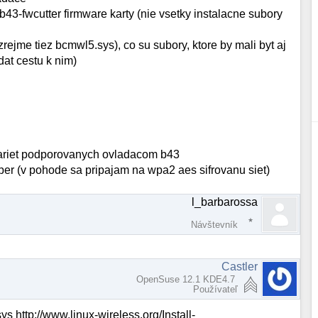
43-fwcutter firmware karty (nie vsetky instalacne subory
rejme tiez bcmwl5.sys), co su subory, ktore by mali byt aj
at cestu k nim)
kariet podporovanych ovladacom b43
per (v pohode sa pripajam na wpa2 aes sifrovanu siet)
l_barbarossa
Návštevník
Castler
OpenSuse 12.1 KDE4.7
Používateľ
s http://www.linux-wireless.org/Install-