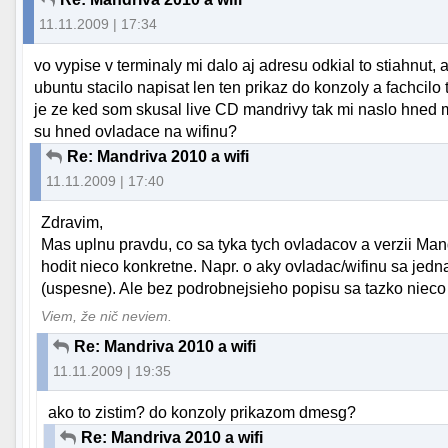
11.11.2009 | 17:34
vo vypise v terminaly mi dalo aj adresu odkial to stiahnut,
ubuntu stacilo napisat len ten prikaz do konzoly a fachcil
je ze ked som skusal live CD mandrivy tak mi naslo hned mo
su hned ovladace na wifinu?
Re: Mandriva 2010 a wifi
11.11.2009 | 17:40
Zdravim,
Mas uplnu pravdu, co sa tyka tych ovladacov a verzii Mand
hodit nieco konkretne. Napr. o aky ovladac/wifinu sa jed
(uspesne). Ale bez podrobnejsieho popisu sa tazko nieco 
Viem, že nič neviem.
Re: Mandriva 2010 a wifi
11.11.2009 | 19:35
ako to zistim? do konzoly prikazom dmesg?
Re: Mandriva 2010 a wifi