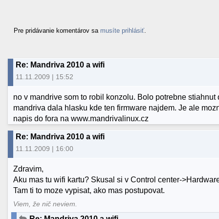
Pre pridávanie komentárov sa
musíte prihlásiť
.
Re: Mandriva 2010 a wifi
11.11.2009 | 15:52
no v mandrive som to robil konzolu. Bolo potrebne stiahnut
mandriva dala hlasku kde ten firmware najdem. Je ale mozn
napis do fora na www.mandrivalinux.cz
Re: Mandriva 2010 a wifi
11.11.2009 | 16:00
Zdravim,
Aku mas tu wifi kartu? Skusal si v Control center->Hardware
Tam ti to moze vypisat, ako mas postupovat.
Viem, že nič neviem.
Re: Mandriva 2010 a wifi