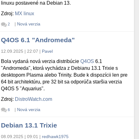
linuxu postavené na Debian 13.
Zdroj:
MX linux
|
Nová verzia
2
Q4OS 6.1 "Andromeda"
12.09.2025 | 22:07
|
Pavel
Bola vydaná nová verzia distribúcie
Q4OS
6.1
"Andromeda", ktorá vychádza z Debianu 13.1 Trixie s
desktopom Plasma alebo Trinity. Bude k dispozícii len pre
64 bit architektúru, pre 32 bit sa odporúča staršia verzia
Q4OS 5 "Aquarius".
Zdroj:
DistroWatch.com
|
Nová verzia
6
Debian 13.1 Trixie
08.09.2025 | 09:01
|
redhawk1975