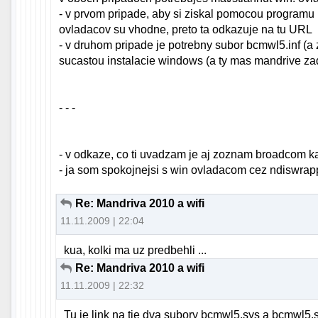
- v prvom pripade, aby si ziskal pomocou programu b
ovladacov su vhodne, preto ta odkazuje na tu URL
- v druhom pripade je potrebny subor bcmwl5.inf (a z
sucastou instalacie windows (a ty mas mandrive zad
- - -
- v odkaze, co ti uvadzam je aj zoznam broadcom 
- ja som spokojnejsi s win ovladacom cez ndiswrap
Re: Mandriva 2010 a wifi
11.11.2009 | 22:04
kua, kolki ma uz predbehli ...
Re: Mandriva 2010 a wifi
11.11.2009 | 22:32
Tu je link na tie dva subory bcmwl5.sys a bcmwl5.sy