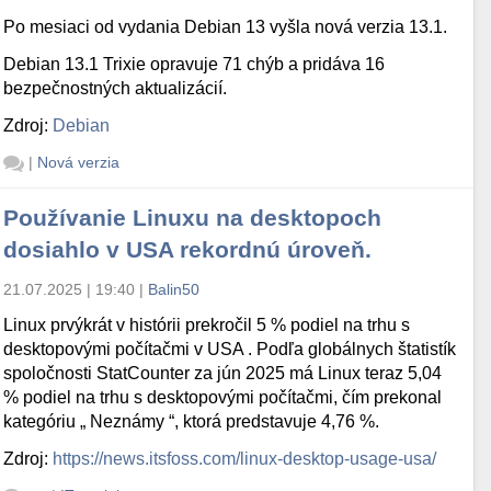
Po mesiaci od vydania Debian 13 vyšla nová verzia 13.1.
Debian 13.1 Trixie opravuje 71 chýb a pridáva 16
bezpečnostných aktualizácií.
Zdroj:
Debian
|
Nová verzia
Používanie Linuxu na desktopoch
dosiahlo v USA rekordnú úroveň.
21.07.2025 | 19:40
|
Balin50
Linux prvýkrát v histórii prekročil 5 % podiel na trhu s
desktopovými počítačmi v USA . Podľa globálnych štatistík
spoločnosti StatCounter za jún 2025 má Linux teraz 5,04
% podiel na trhu s desktopovými počítačmi, čím prekonal
kategóriu „ Neznámy “, ktorá predstavuje 4,76 %.
Zdroj:
https://news.itsfoss.com/linux-desktop-usage-usa/