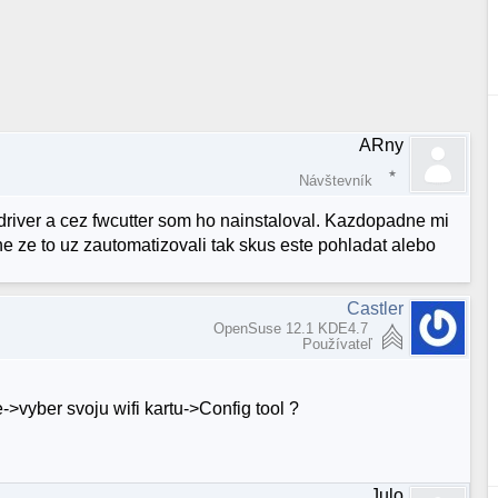
ARny
Návštevník
 driver a cez fwcutter som ho nainstaloval. Kazdopadne mi
e ze to uz zautomatizovali tak skus este pohladat alebo
Castler
OpenSuse 12.1 KDE4.7
Používateľ
->vyber svoju wifi kartu->Config tool ?
Julo