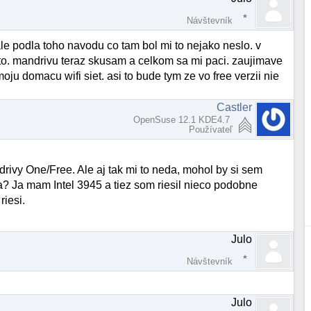
Návštevník
 ale podla toho navodu co tam bol mi to nejako neslo. v
o to. mandrivu teraz skusam a celkom sa mi paci. zaujimave
ju domacu wifi siet. asi to bude tym ze vo free verzii nie
Castler
OpenSuse 12.1 KDE4.7
Používateľ
rivy One/Free. Ale aj tak mi to neda, mohol by si sem
na? Ja mam Intel 3945 a tiez som riesil nieco podobne
riesi.
Julo
Návštevník
Julo