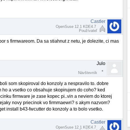
Castler
OpenSuse 12.1 KDE4.7
Používateľ
or s firmwareom. Da sa stiahnut z netu, je dolezite, ci mas
Julo
Návštevník
 boli som skopiroval do konzoly a nespravilo to. dobre
em ho a vsetko co obsahuje skopirujem do coho? ked
ecinku firmware je zase kopec pi..vin a neviem do ktorej
 nejaky novy priecinok vo firmmaewri? s akym nazvom?
et install b43-fwcutter do konzoly a to bolo vsetko.
Castler
OpenSuse 12.1 KDE4.7