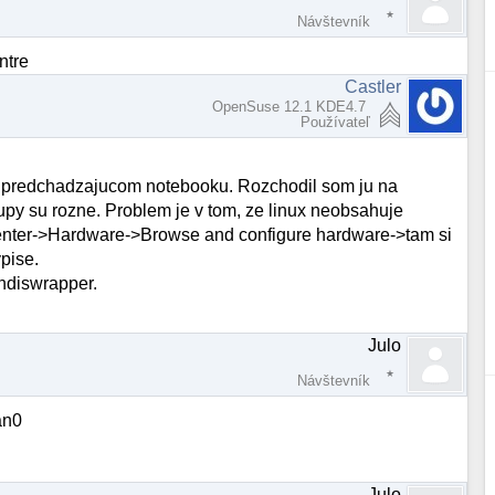
Návštevník
ntre
Castler
OpenSuse 12.1 KDE4.7
Používateľ
a predchadzajucom notebooku. Rozchodil som ju na
upy su rozne. Problem je v tom, ze linux neobsahuje
 center->Hardware->Browse and configure hardware->tam si
ypise.
 ndiswrapper.
Julo
Návštevník
an0
Julo