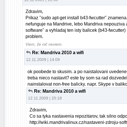
Zdravim,
Prikaz "sudo apt-get install b43-fwcutter" znamena,
nefunguje na Mandrive, lebo Mandriva nepouziva a
software" a vyhladaj ten isty balicek (b43-fwcutter
problem.
Viem, že nič neviem.
Re: Mandriva 2010 a wifi
12.11.2009 | 14:09
ok poobede to skusim. a po naistalovani uvedenen
treba nieco nastavit? este by som sa rad dozvede
nainstalovat non-free balicky. napr. Skype v bal
Re: Mandriva 2010 a wifi
12.11.2009 | 20:18
Zdravim,
Co sa tyka nastavenia repozitarov, tak silno odp
http://wiki.mandrivalinux.cz/nastaveni-zdroju-sof