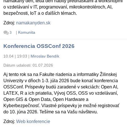
namakaný deň, teda deň nabitý prednáškami a workshopmi
o vzdelávaní v IT, programovaní, mikrokontroléroch, AI,
bezpečnosti, IoT a o ďalších témach.
Zdroj:
namakanyden.sk
|
Komunita
3
Konferencia OSSConf 2026
10.04 | 19:03
|
Miroslav Bendík
Dátum udalosti:
01.07.2026
Aj tento rok sa na Fakulte riadenia a informatiky Žilinskej
Univerzity v dňoch 1-3. júla 2026 bude konať konferencia
OSSConf. Príspevky budú zaradené v sekciách: Open AI,
LATEX, R a ich priatelia, Vývoj OSS, OSS vo vzdelávaní,
Open GIS & Open Data, Open Hardware a
Kyberbezpečnosť. Vlastné príspevky je možné registrovať
do 10. júna 2026. Tešíme sa na Vašu návštevu.
Zdroj:
Web konferencie