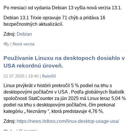
Po mesiaci od vydania Debian 13 vyšla nová verzia 13.1.
Debian 13.1 Trixie opravuje 71 chýb a pridáva 16
bezpečnostných aktualizácií.
Zdroj:
Debian
|
Nová verzia
Používanie Linuxu na desktopoch dosiahlo v
USA rekordnú úroveň.
21.07.2025 | 19:40
|
Balin50
Linux prvýkrát v histórii prekročil 5 % podiel na trhu s
desktopovými počítačmi v USA . Podľa globálnych štatistík
spoločnosti StatCounter za jún 2025 má Linux teraz 5,04 %
podiel na trhu s desktopovými počítačmi, čím prekonal
kategóriu „ Neznámy “, ktorá predstavuje 4,76 %.
Zdroj:
https://news.itsfoss.com/linux-desktop-usage-usa/
|
IT novinky