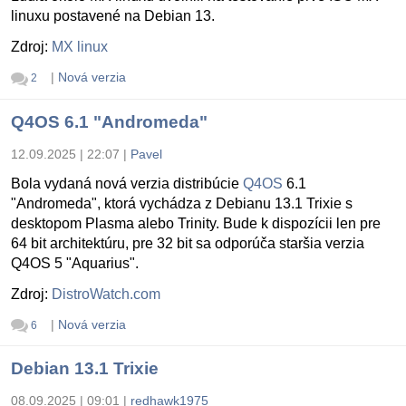
linuxu postavené na Debian 13.
Zdroj:
MX linux
|
Nová verzia
2
Q4OS 6.1 "Andromeda"
12.09.2025 | 22:07
|
Pavel
Bola vydaná nová verzia distribúcie
Q4OS
6.1
"Andromeda", ktorá vychádza z Debianu 13.1 Trixie s
desktopom Plasma alebo Trinity. Bude k dispozícii len pre
64 bit architektúru, pre 32 bit sa odporúča staršia verzia
Q4OS 5 "Aquarius".
Zdroj:
DistroWatch.com
|
Nová verzia
6
Debian 13.1 Trixie
08.09.2025 | 09:01
|
redhawk1975