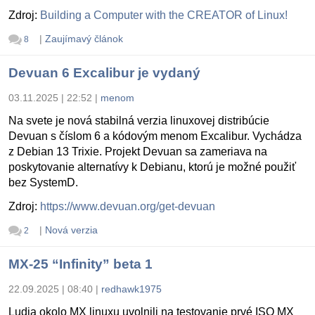
Zdroj:
Building a Computer with the CREATOR of Linux!
|
Zaujímavý článok
8
Devuan 6 Excalibur je vydaný
03.11.2025 | 22:52
|
menom
Na svete je nová stabilná verzia linuxovej distribúcie
Devuan s číslom 6 a kódovým menom Excalibur. Vychádza
z Debian 13 Trixie. Projekt Devuan sa zameriava na
poskytovanie alternatívy k Debianu, ktorú je možné použiť
bez SystemD.
Zdroj:
https://www.devuan.org/get-devuan
|
Nová verzia
2
MX-25 “Infinity” beta 1
22.09.2025 | 08:40
|
redhawk1975
Ludia okolo MX linuxu uvolnili na testovanie prvé ISO MX