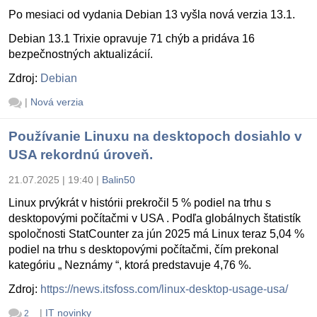
Po mesiaci od vydania Debian 13 vyšla nová verzia 13.1.
Debian 13.1 Trixie opravuje 71 chýb a pridáva 16
bezpečnostných aktualizácií.
Zdroj:
Debian
|
Nová verzia
Používanie Linuxu na desktopoch dosiahlo v
USA rekordnú úroveň.
21.07.2025 | 19:40
|
Balin50
Linux prvýkrát v histórii prekročil 5 % podiel na trhu s
desktopovými počítačmi v USA . Podľa globálnych štatistík
spoločnosti StatCounter za jún 2025 má Linux teraz 5,04 %
podiel na trhu s desktopovými počítačmi, čím prekonal
kategóriu „ Neznámy “, ktorá predstavuje 4,76 %.
Zdroj:
https://news.itsfoss.com/linux-desktop-usage-usa/
|
IT novinky
2