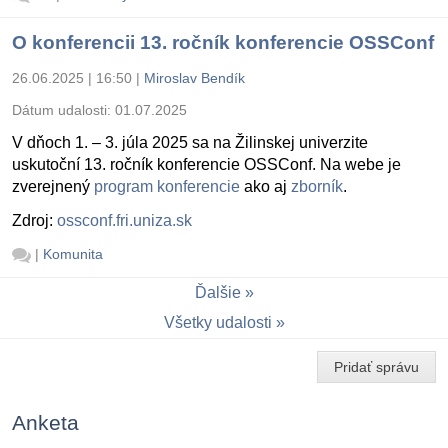
O konferencii 13. ročník konferencie OSSConf
26.06.2025 | 16:50
|
Miroslav Bendík
Dátum udalosti:
01.07.2025
V dňoch 1. – 3. júla 2025 sa na Žilinskej univerzite
uskutoční 13. ročník konferencie OSSConf. Na webe je
zverejnený
program konferencie
ako aj
zborník
.
Zdroj:
ossconf.fri.uniza.sk
|
Komunita
Ďalšie
Všetky udalosti
Pridať správu
Anketa