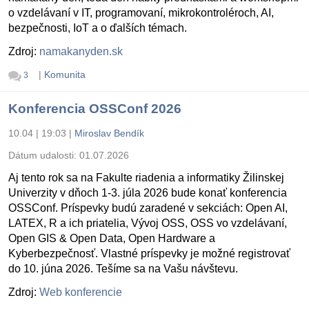
o vzdelávaní v IT, programovaní, mikrokontroléroch, AI,
bezpečnosti, IoT a o ďalších témach.
Zdroj:
namakanyden.sk
|
Komunita
3
Konferencia OSSConf 2026
10.04 | 19:03
|
Miroslav Bendík
Dátum udalosti:
01.07.2026
Aj tento rok sa na Fakulte riadenia a informatiky Žilinskej
Univerzity v dňoch 1-3. júla 2026 bude konať konferencia
OSSConf. Príspevky budú zaradené v sekciách: Open AI,
LATEX, R a ich priatelia, Vývoj OSS, OSS vo vzdelávaní,
Open GIS & Open Data, Open Hardware a
Kyberbezpečnosť. Vlastné príspevky je možné registrovať
do 10. júna 2026. Tešíme sa na Vašu návštevu.
Zdroj:
Web konferencie