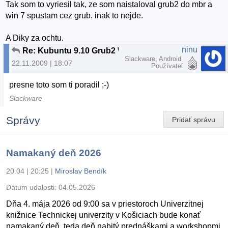
Tak som to vyriesil tak, ze som naistaloval grub2 do mbr a
win 7 spustam cez grub. inak to nejde.
A Diky za ochtu.
ninu
Re: Kubuntu 9.10 Grub2 Win7 Bootloader
Slackware, Android
22.11.2009 | 18:07
Používateľ
presne toto som ti poradil ;-)
Slackware
Správy
Pridať správu
Namakaný deň 2026
20.04 | 20:25
|
Miroslav Bendík
Dátum udalosti:
04.05.2026
Dňa 4. mája 2026 od 9:00 sa v priestoroch Univerzitnej
knižnice Technickej univerzity v Košiciach bude konať
namakaný deň, teda deň nabitý prednáškami a workshopmi