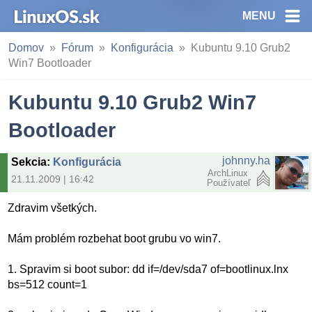
MENU
Domov
Fórum
Konfigurácia
Kubuntu 9.10 Grub2
Win7 Bootloader
Kubuntu 9.10 Grub2 Win7
Bootloader
johnny.ha
Sekcia
:
Konfigurácia
ArchLinux
21.11.2009 | 16:42
Používateľ
Zdravim všetkých.
Mám problém rozbehat boot grubu vo win7.
1. Spravim si boot subor: dd if=/dev/sda7 of=bootlinux.lnx
bs=512 count=1