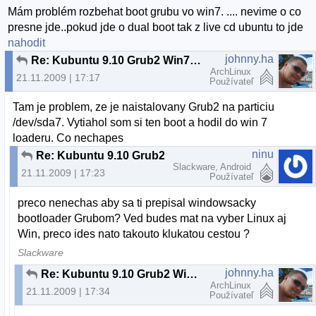
Mám problém rozbehat boot grubu vo win7. .... nevime o co
presne jde..pokud jde o dual boot tak z live cd ubuntu to jde
nahodit
johnny.ha
Re: Kubuntu 9.10 Grub2 Win7 Bootloader
ArchLinux
21.11.2009 | 17:17
Používateľ
Tam je problem, ze je naistalovany Grub2 na particiu
/dev/sda7. Vytiahol som si ten boot a hodil do win 7
loaderu. Co nechapes
ninu
Re: Kubuntu 9.10 Grub2 Win7 Bootloader
Slackware, Android
21.11.2009 | 17:23
Používateľ
preco nenechas aby sa ti prepisal windowsacky
bootloader Grubom? Ved budes mat na vyber Linux aj
Win, preco ides nato takouto klukatou cestou ?
Slackware
johnny.ha
Re: Kubuntu 9.10 Grub2 Win7 Bootloader
ArchLinux
21.11.2009 | 17:34
Používateľ