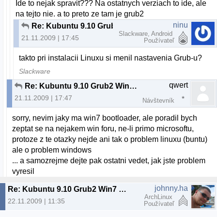
Ide to nejak spravit??? Na ostatnych verziach to ide, ale
na tejto nie. a to preto ze tam je grub2
ninu
Re: Kubuntu 9.10 Grub2 Win7 Bootloader
Slackware, Android
21.11.2009 | 17:45
Používateľ
takto pri instalacii Linuxu si menil nastavenia Grub-u?
Slackware
qwert
Re: Kubuntu 9.10 Grub2 Win7 Bootloader
21.11.2009 | 17:47
Návštevník
sorry, nevim jaky ma win7 bootloader, ale poradil bych
zeptat se na nejakem win foru, ne-li primo microsoftu,
protoze z te otazky nejde ani tak o problem linuxu (buntu)
ale o problem windows
... a samozrejme dejte pak ostatni vedet, jak jste problem
vyresil
johnny.ha
Re: Kubuntu 9.10 Grub2 Win7 Bootloader
ArchLinux
22.11.2009 | 11:35
Používateľ