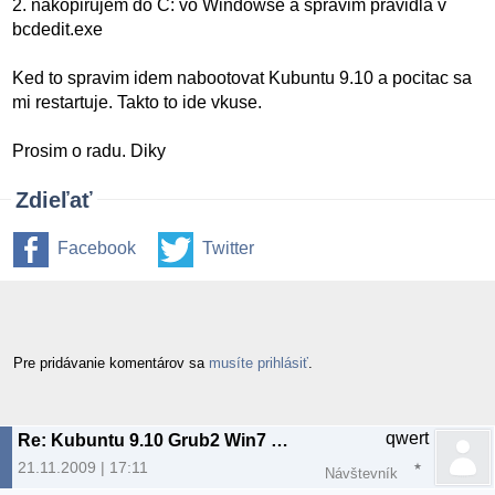
2. nakopirujem do C: vo Windowse a spravim pravidla v
bcdedit.exe
Ked to spravim idem nabootovat Kubuntu 9.10 a pocitac sa
mi restartuje. Takto to ide vkuse.
Prosim o radu. Diky
Zdieľať
Facebook
Twitter
Pre pridávanie komentárov sa
musíte prihlásiť
.
qwert
Re: Kubuntu 9.10 Grub2 Win7 Bootloader
21.11.2009 | 17:11
Návštevník