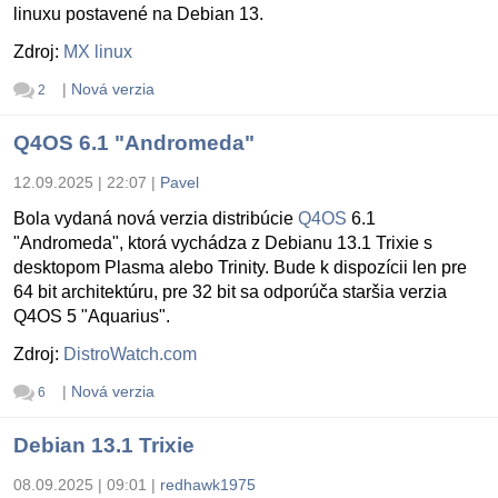
linuxu postavené na Debian 13.
Zdroj:
MX linux
|
Nová verzia
2
Q4OS 6.1 "Andromeda"
12.09.2025 | 22:07
|
Pavel
Bola vydaná nová verzia distribúcie
Q4OS
6.1
"Andromeda", ktorá vychádza z Debianu 13.1 Trixie s
desktopom Plasma alebo Trinity. Bude k dispozícii len pre
64 bit architektúru, pre 32 bit sa odporúča staršia verzia
Q4OS 5 "Aquarius".
Zdroj:
DistroWatch.com
|
Nová verzia
6
Debian 13.1 Trixie
08.09.2025 | 09:01
|
redhawk1975