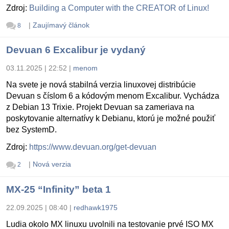
Zdroj:
Building a Computer with the CREATOR of Linux!
|
Zaujímavý článok
8
Devuan 6 Excalibur je vydaný
03.11.2025 | 22:52
|
menom
Na svete je nová stabilná verzia linuxovej distribúcie
Devuan s číslom 6 a kódovým menom Excalibur. Vychádza
z Debian 13 Trixie. Projekt Devuan sa zameriava na
poskytovanie alternatívy k Debianu, ktorú je možné použiť
bez SystemD.
Zdroj:
https://www.devuan.org/get-devuan
|
Nová verzia
2
MX-25 “Infinity” beta 1
22.09.2025 | 08:40
|
redhawk1975
Ludia okolo MX linuxu uvolnili na testovanie prvé ISO MX