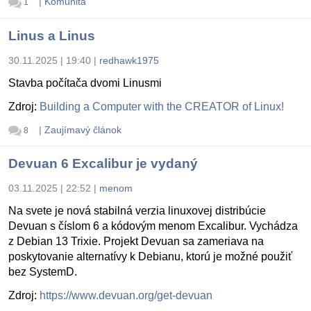
|
Komunita
1
Linus a Linus
30.11.2025 | 19:40
|
redhawk1975
Stavba počítača dvomi Linusmi
Zdroj:
Building a Computer with the CREATOR of Linux!
|
Zaujímavý článok
8
Devuan 6 Excalibur je vydaný
03.11.2025 | 22:52
|
menom
Na svete je nová stabilná verzia linuxovej distribúcie
Devuan s číslom 6 a kódovým menom Excalibur. Vychádza
z Debian 13 Trixie. Projekt Devuan sa zameriava na
poskytovanie alternatívy k Debianu, ktorú je možné použiť
bez SystemD.
Zdroj:
https://www.devuan.org/get-devuan