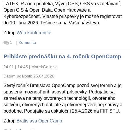
LATEX, R a ich priatelia, Vývoj OSS, OSS vo vzdelávaní,
Open GIS & Open Data, Open Hardware a
Kyberbezpečnosť. Vlastné príspevky je možné registrovať
do 10. júna 2026. Tešíme sa na Vašu návštevu.
Zdroj:
Web konferencie
|
Komunita
1
Prihláste prednášku na 4. ročník OpenCamp
24.01 | 14:45
|
MarekGalinski
Dátum udalosti:
25.04.2026
Štvrtý ročník Bratislava OpenCamp pozná svoj termín a je
spustená možnosť prihlasovať príspevky. Podujatie sa
zameriava na témy otvorených technológii, otvoreného
softvéru, otvorených dát, ale aj otvorenej verejnej správy a
podobne. Podujatie sa uskutoční 25.4.2026 na FIIT STU.
Zdroj:
Bratislava OpenCamp