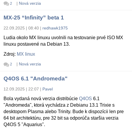
|
Nová verzia
2
MX-25 “Infinity” beta 1
22.09.2025 | 08:40
|
redhawk1975
Ludia okolo MX linuxu uvolnili na testovanie prvé ISO MX
linuxu postavené na Debian 13.
Zdroj:
MX linux
|
Nová verzia
2
Q4OS 6.1 "Andromeda"
12.09.2025 | 22:07
|
Pavel
Bola vydaná nová verzia distribúcie
Q4OS
6.1
"Andromeda", ktorá vychádza z Debianu 13.1 Trixie s
desktopom Plasma alebo Trinity. Bude k dispozícii len pre
64 bit architektúru, pre 32 bit sa odporúča staršia verzia
Q4OS 5 "Aquarius".