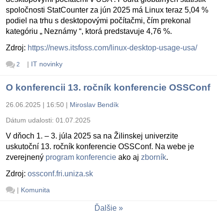
spoločnosti StatCounter za jún 2025 má Linux teraz 5,04 %
podiel na trhu s desktopovými počítačmi, čím prekonal
kategóriu „ Neznámy “, ktorá predstavuje 4,76 %.
Zdroj:
https://news.itsfoss.com/linux-desktop-usage-usa/
|
IT novinky
2
O konferencii 13. ročník konferencie OSSConf
26.06.2025 | 16:50
|
Miroslav Bendík
Dátum udalosti:
01.07.2025
V dňoch 1. – 3. júla 2025 sa na Žilinskej univerzite
uskutoční 13. ročník konferencie OSSConf. Na webe je
zverejnený
program konferencie
ako aj
zborník
.
Zdroj:
ossconf.fri.uniza.sk
|
Komunita
Ďalšie