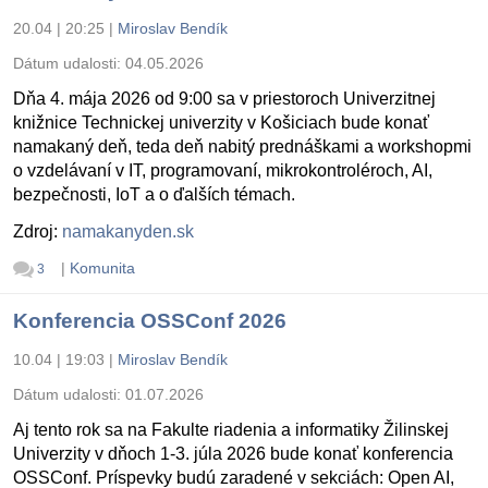
20.04 | 20:25
|
Miroslav Bendík
Dátum udalosti:
04.05.2026
Dňa 4. mája 2026 od 9:00 sa v priestoroch Univerzitnej
knižnice Technickej univerzity v Košiciach bude konať
namakaný deň, teda deň nabitý prednáškami a workshopmi
o vzdelávaní v IT, programovaní, mikrokontroléroch, AI,
bezpečnosti, IoT a o ďalších témach.
Zdroj:
namakanyden.sk
|
Komunita
3
Konferencia OSSConf 2026
10.04 | 19:03
|
Miroslav Bendík
Dátum udalosti:
01.07.2026
Aj tento rok sa na Fakulte riadenia a informatiky Žilinskej
Univerzity v dňoch 1-3. júla 2026 bude konať konferencia
OSSConf. Príspevky budú zaradené v sekciách: Open AI,