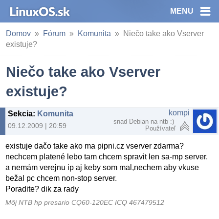
MENU
Domov
Fórum
Komunita
Niečo take ako Vserver
existuje?
Niečo take ako Vserver
existuje?
kompi
Sekcia
:
Komunita
snad Debian na ntb :)
09.12.2009 | 20:59
Používateľ
existuje dačo take ako ma pipni.cz vserver zdarma?
nechcem platené lebo tam chcem spravit len sa-mp server.
a nemám verejnu ip aj keby som mal,nechem aby vkuse
bežal pc chcem non-stop server.
Poradite? dik za rady
Môj NTB hp presario CQ60-120EC ICQ 467479512