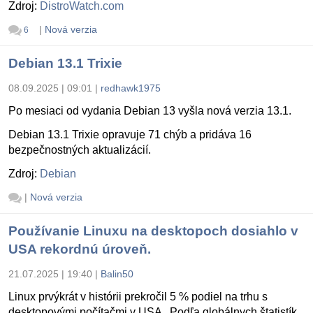
Zdroj:
DistroWatch.com
|
Nová verzia
6
Debian 13.1 Trixie
08.09.2025 | 09:01
|
redhawk1975
Po mesiaci od vydania Debian 13 vyšla nová verzia 13.1.
Debian 13.1 Trixie opravuje 71 chýb a pridáva 16
bezpečnostných aktualizácií.
Zdroj:
Debian
|
Nová verzia
Používanie Linuxu na desktopoch dosiahlo v
USA rekordnú úroveň.
21.07.2025 | 19:40
|
Balin50
Linux prvýkrát v histórii prekročil 5 % podiel na trhu s
desktopovými počítačmi v USA . Podľa globálnych štatistík