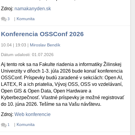
Zdroj:
namakanyden.sk
|
Komunita
3
Konferencia OSSConf 2026
10.04 | 19:03
|
Miroslav Bendík
Dátum udalosti:
01.07.2026
Aj tento rok sa na Fakulte riadenia a informatiky Žilinskej
Univerzity v dňoch 1-3. júla 2026 bude konať konferencia
OSSConf. Príspevky budú zaradené v sekciách: Open AI,
LATEX, R a ich priatelia, Vývoj OSS, OSS vo vzdelávaní,
Open GIS & Open Data, Open Hardware a
Kyberbezpečnosť. Vlastné príspevky je možné registrovať
do 10. júna 2026. Tešíme sa na Vašu návštevu.
Zdroj:
Web konferencie
|
Komunita
1