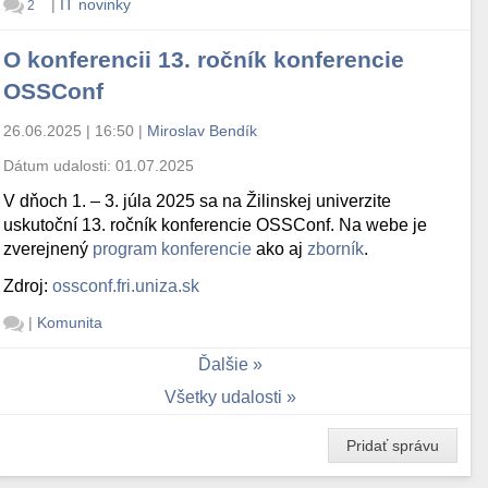
|
IT novinky
2
O konferencii 13. ročník konferencie
OSSConf
26.06.2025 | 16:50
|
Miroslav Bendík
Dátum udalosti:
01.07.2025
V dňoch 1. – 3. júla 2025 sa na Žilinskej univerzite
uskutoční 13. ročník konferencie OSSConf. Na webe je
zverejnený
program konferencie
ako aj
zborník
.
Zdroj:
ossconf.fri.uniza.sk
|
Komunita
Ďalšie
Všetky udalosti
Pridať správu