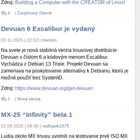
Zdroj:
Building a Computer with the CREATOR of Linux!
|
Zaujímavý článok
8
Devuan 6 Excalibur je vydaný
03.11.2025 | 22:52
|
menom
Na svete je nová stabilná verzia linuxovej distribúcie
Devuan s číslom 6 a kódovým menom Excalibur.
Vychádza z Debian 13 Trixie. Projekt Devuan sa
zameriava na poskytovanie alternatívy k Debianu, ktorú je
možné použiť bez SystemD.
Zdroj:
https://www.devuan.org/get-devuan
|
Nová verzia
2
MX-25 “Infinity” beta 1
22.09.2025 | 08:40
|
redhawk1975
Ludia okolo MX linuxu uvolnili na testovanie prvé ISO MX