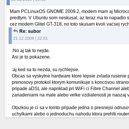
Mam PCLinuxOS GNOME 2009.2, modem mam aj Microcom A
predtym. V Ubuntu som neskusal, az teraz ma to napadlo sk
cez modem Glitel GT-318, no toto skusam kvoli vacsej rychl
Re: subor
21.12.2009 | 22:51
:No aj tak to nejde.
Asi je to pokazene.
:aj ked sa to nezda, su rychlejsie.
Obcas sa vyskytne hardware ktore lepsie zvlada rusenie 
prenosovy protokol ktorym komunikuje s koncovou stranou. 
pripade aDSL ale napriklad pri WiFi ci Fibre Channel al
zariadeniami na male alebo velke vzdialenosti je naozaj v
Otazkou je ci sa v tomto pripade jedna o presnejsi odruso
uchylkami alebo o jednoduchu nahodu ktora prehlti router 