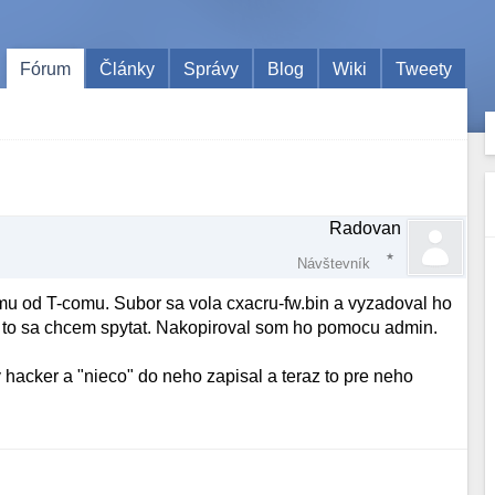
Fórum
Články
Správy
Blog
Wiki
Tweety
Radovan
Návštevník
mu od T-comu. Subor sa vola cxacru-fw.bin a vyzadoval ho
o sa chcem spytat. Nakopiroval som ho pomocu admin.
 hacker a "nieco" do neho zapisal a teraz to pre neho