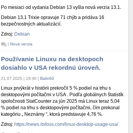
Po mesiaci od vydania Debian 13 vyšla nová verzia 13.1.
Debian 13.1 Trixie opravuje 71 chýb a pridáva 16
bezpečnostných aktualizácií.
Zdroj:
Debian
|
Nová verzia
Používanie Linuxu na desktopoch
dosiahlo v USA rekordnú úroveň.
21.07.2025 | 19:40
|
Balin50
Linux prvýkrát v histórii prekročil 5 % podiel na trhu s
desktopovými počítačmi v USA . Podľa globálnych štatistík
spoločnosti StatCounter za jún 2025 má Linux teraz 5,04
% podiel na trhu s desktopovými počítačmi, čím prekonal
kategóriu „ Neznámy “, ktorá predstavuje 4,76 %.
Zdroj:
https://news.itsfoss.com/linux-desktop-usage-usa/