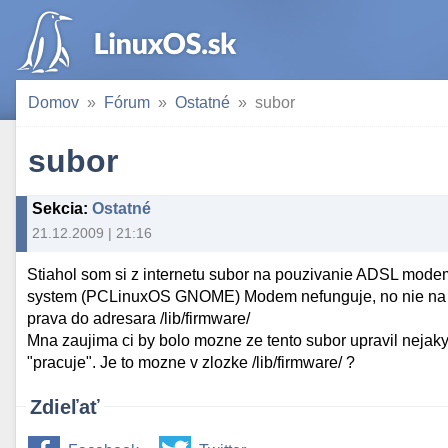
Domov
Fórum
Ostatné
subor
subor
Sekcia
:
Ostatné
21.12.2009 | 21:16
Stiahol som si z internetu subor na pouzivanie ADSL mode
system (PCLinuxOS GNOME) Modem nefunguje, no nie na t
prava do adresara /lib/firmware/
Mna zaujima ci by bolo mozne ze tento subor upravil nejaky
"pracuje". Je to mozne v zlozke /lib/firmware/ ?
Zdieľať