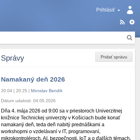
Prihlásiť
Správy
Pridať správu
Namakaný deň 2026
20.04 | 20:25
|
Miroslav Bendík
Dátum udalosti:
04.05.2026
Dňa 4. mája 2026 od 9:00 sa v priestoroch Univerzitnej
knižnice Technickej univerzity v Košiciach bude konať
namakaný deň, teda deň nabitý prednáškami a
workshopmi o vzdelávaní v IT, programovaní,
mikrokontroléroch, AI, bezpečnosti, IoT a o ďalších témach.