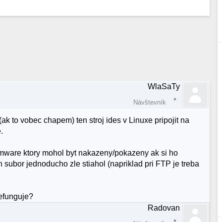
WlaSaTy
Návštevník
(ak to vobec chapem) ten stroj ides v Linuxe pripojit na
.
rmware ktory mohol byt nakazeny/pokazeny ak si ho
 subor jednoducho zle stiahol (napriklad pri FTP je treba
nefunguje?
Radovan