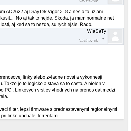
Návštevník
D2622 aj DrayTek Vigor 318 a neslo to uz ani
usit.... No aj tak to nejde. Skoda, ja mam normalne net
osti, aj ked sa to nezda, su rychlejsie. Rado.
WlaSaTy
Návštevník
prenosovej linky alebo zvladne novsi a vykonnesji
Takze je to logicke a stava sa to casto. A nielen v
ebo PCI. Linkovych vrstiev vhodnych na prenos dat medzi
ela.
vaci filter, lepsi firmware s prednastavenymi regionalnymi
pri linke upchatej torrentami.