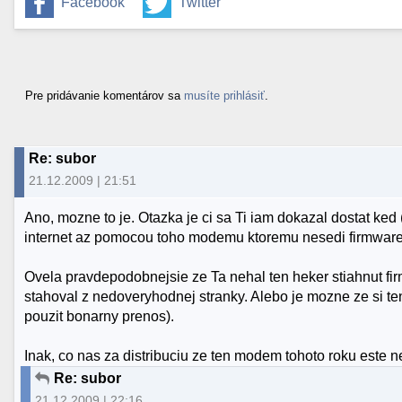
Facebook
Twitter
Pre pridávanie komentárov sa
musíte prihlásiť
.
Re: subor
21.12.2009 | 21:51
Ano, mozne to je. Otazka je ci sa Ti iam dokazal dostat ked 
internet az pomocou toho modemu ktoremu nesedi firmware
Ovela pravdepodobnejsie ze Ta nehal ten heker stiahnut fi
stahoval z nedoveryhodnej stranky. Alebo je mozne ze si ten
pouzit bonarny prenos).
Inak, co nas za distribuciu ze ten modem tohoto roku este 
Re: subor
21.12.2009 | 22:16