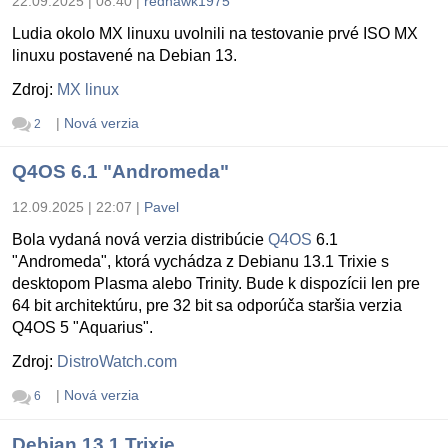
22.09.2025 | 08:40
|
redhawk1975
Ludia okolo MX linuxu uvolnili na testovanie prvé ISO MX
linuxu postavené na Debian 13.
Zdroj:
MX linux
|
Nová verzia
2
Q4OS 6.1 "Andromeda"
12.09.2025 | 22:07
|
Pavel
Bola vydaná nová verzia distribúcie
Q4OS
6.1
"Andromeda", ktorá vychádza z Debianu 13.1 Trixie s
desktopom Plasma alebo Trinity. Bude k dispozícii len pre
64 bit architektúru, pre 32 bit sa odporúča staršia verzia
Q4OS 5 "Aquarius".
Zdroj:
DistroWatch.com
|
Nová verzia
6
Debian 13.1 Trixie