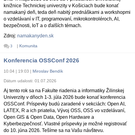
knižnice Technickej univerzity v Košiciach bude konať
namakaný deň, teda deň nabitý prednáškami a workshopmi
o vzdelávaní v IT, programovaní, mikrokontroléroch, AI,
bezpečnosti, IoT a o ďalších témach.
Zdroj:
namakanyden.sk
|
Komunita
3
Konferencia OSSConf 2026
10.04 | 19:03
|
Miroslav Bendík
Dátum udalosti:
01.07.2026
Aj tento rok sa na Fakulte riadenia a informatiky Žilinskej
Univerzity v dňoch 1-3. júla 2026 bude konať konferencia
OSSConf. Príspevky budú zaradené v sekciách: Open AI,
LATEX, R a ich priatelia, Vývoj OSS, OSS vo vzdelávaní,
Open GIS & Open Data, Open Hardware a
Kyberbezpečnosť. Vlastné príspevky je možné registrovať
do 10. júna 2026. Tešíme sa na Vašu návštevu.