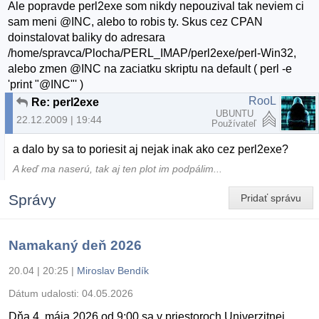
Ale popravde perl2exe som nikdy nepouzival tak neviem ci
sam meni @INC, alebo to robis ty. Skus cez CPAN
doinstalovat baliky do adresara
/home/spravca/Plocha/PERL_IMAP/perl2exe/perl-Win32,
alebo zmen @INC na zaciatku skriptu na default ( perl -e
'print "@INC"' )
RooL
Re: perl2exe
UBUNTU
22.12.2009 | 19:44
Používateľ
a dalo by sa to poriesit aj nejak inak ako cez perl2exe?
A keď ma naserú, tak aj ten plot im podpálim...
Správy
Pridať správu
Namakaný deň 2026
20.04 | 20:25
|
Miroslav Bendík
Dátum udalosti:
04.05.2026
Dňa 4. mája 2026 od 9:00 sa v priestoroch Univerzitnej