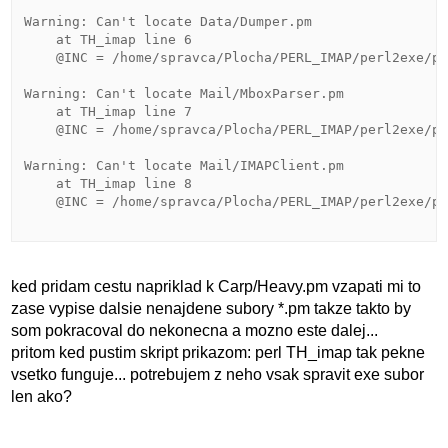
Warning: Can't locate Data/Dumper.pm

    at TH_imap line 6

    @INC = /home/spravca/Plocha/PERL_IMAP/perl2exe/pe
Warning: Can't locate Mail/MboxParser.pm

    at TH_imap line 7

    @INC = /home/spravca/Plocha/PERL_IMAP/perl2exe/pe
Warning: Can't locate Mail/IMAPClient.pm

    at TH_imap line 8

    @INC = /home/spravca/Plocha/PERL_IMAP/perl2exe/pe
ked pridam cestu napriklad k Carp/Heavy.pm vzapati mi to
zase vypise dalsie nenajdene subory *.pm takze takto by
som pokracoval do nekonecna a mozno este dalej...
pritom ked pustim skript prikazom: perl TH_imap tak pekne
vsetko funguje... potrebujem z neho vsak spravit exe subor
len ako?