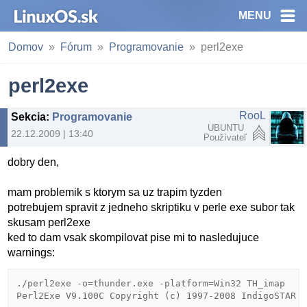
MENU
Domov
Fórum
Programovanie
perl2exe
perl2exe
RooL
Sekcia
:
Programovanie
UBUNTU
22.12.2009 | 13:40
Používateľ
dobry den,
mam problemik s ktorym sa uz trapim tyzden
potrebujem spravit z jedneho skriptiku v perle exe subor tak
skusam perl2exe
ked to dam vsak skompilovat pise mi to nasledujuce
warnings:
./perl2exe -o=thunder.exe -platform=Win32 TH_imap

Perl2Exe V9.100C Copyright (c) 1997-2008 IndigoSTAR S