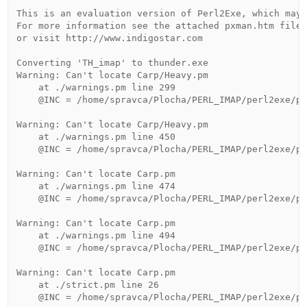
This is an evaluation version of Perl2Exe, which may 
For more information see the attached pxman.htm file,
or visit http://www.indigostar.com

Converting 'TH_imap' to thunder.exe

Warning: Can't locate Carp/Heavy.pm

    at ./warnings.pm line 299

    @INC = /home/spravca/Plocha/PERL_IMAP/perl2exe/pe
Warning: Can't locate Carp/Heavy.pm

    at ./warnings.pm line 450

    @INC = /home/spravca/Plocha/PERL_IMAP/perl2exe/pe
Warning: Can't locate Carp.pm

    at ./warnings.pm line 474

    @INC = /home/spravca/Plocha/PERL_IMAP/perl2exe/pe
Warning: Can't locate Carp.pm

    at ./warnings.pm line 494

    @INC = /home/spravca/Plocha/PERL_IMAP/perl2exe/pe
Warning: Can't locate Carp.pm

    at ./strict.pm line 26

    @INC = /home/spravca/Plocha/PERL_IMAP/perl2exe/pe