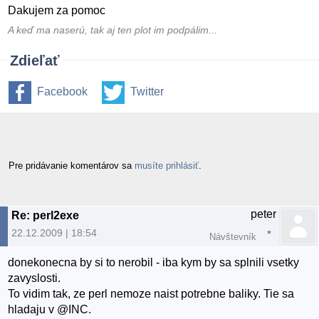
Dakujem za pomoc
A keď ma naserú, tak aj ten plot im podpálim...
Zdieľať
Facebook
Twitter
Pre pridávanie komentárov sa
musíte prihlásiť
.
peter
Re: perl2exe
22.12.2009 | 18:54
Návštevník
donekonecna by si to nerobil - iba kym by sa splnili vsetky
zavyslosti.
To vidim tak, ze perl nemoze naist potrebne baliky. Tie sa
hladaju v @INC.