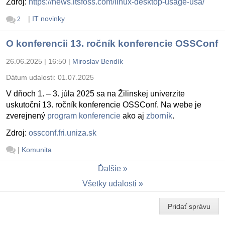
Zdroj:
https://news.itsfoss.com/linux-desktop-usage-usa/
|
IT novinky
2
O konferencii 13. ročník konferencie OSSConf
26.06.2025 | 16:50
|
Miroslav Bendík
Dátum udalosti:
01.07.2025
V dňoch 1. – 3. júla 2025 sa na Žilinskej univerzite
uskutoční 13. ročník konferencie OSSConf. Na webe je
zverejnený
program konferencie
ako aj
zborník
.
Zdroj:
ossconf.fri.uniza.sk
|
Komunita
Ďalšie
Všetky udalosti
Pridať správu