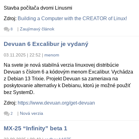
Stavba počítača dvomi Linusmi
Zdroj:
Building a Computer with the CREATOR of Linux!
|
Zaujímavý článok
8
Devuan 6 Excalibur je vydaný
03.11.2025 | 22:52
|
menom
Na svete je nová stabilná verzia linuxovej distribúcie
Devuan s číslom 6 a kódovým menom Excalibur. Vychádza
z Debian 13 Trixie. Projekt Devuan sa zameriava na
poskytovanie alternatívy k Debianu, ktorú je možné použiť
bez SystemD.
Zdroj:
https://www.devuan.org/get-devuan
|
Nová verzia
2
MX-25 “Infinity” beta 1