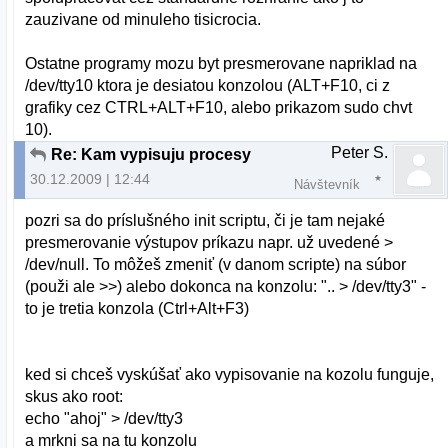
zauzivane od minuleho tisicrocia.
Ostatne programy mozu byt presmerovane napriklad na
/dev/tty10 ktora je desiatou konzolou (ALT+F10, ci z
grafiky cez CTRL+ALT+F10, alebo prikazom sudo chvt
10).
Peter S.
Re: Kam vypisuju procesy
30.12.2009 | 12:44
Návštevník
pozri sa do príslušného init scriptu, či je tam nejaké
presmerovanie výstupov príkazu napr. už uvedené >
/dev/null. To môžeš zmeniť (v danom scripte) na súbor
(použi ale >>) alebo dokonca na konzolu: ".. > /dev/tty3" -
to je tretia konzola (Ctrl+Alt+F3)
ked si chceš vyskúšať ako vypisovanie na kozolu funguje,
skus ako root:
echo "ahoj" > /dev/tty3
a mrkni sa na tu konzolu