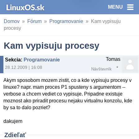
MENU
Domov
Fórum
Programovanie
Kam vypisuju
procesy
Kam vypisuju procesy
Tomas
Sekcia
:
Programovanie
28.12.2009 | 16:08
Návštevník
Akym sposobom mozem zistit, co a kde vypisuju procesy v
linuxe? napr. mam proces P1 spusteny s argumentom --
verbose a chcem vediet co vypisuje. Pripadne existuje
moznost ako priradit procesu nejaku virtualnu konzolu, kde
by sa to dalo pozriet?
dakujem
Zdieľať