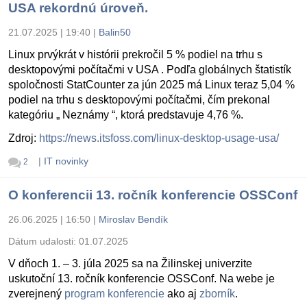
USA rekordnú úroveň.
21.07.2025 | 19:40
|
Balin50
Linux prvýkrát v histórii prekročil 5 % podiel na trhu s
desktopovými počítačmi v USA . Podľa globálnych štatistík
spoločnosti StatCounter za jún 2025 má Linux teraz 5,04 %
podiel na trhu s desktopovými počítačmi, čím prekonal
kategóriu „ Neznámy “, ktorá predstavuje 4,76 %.
Zdroj:
https://news.itsfoss.com/linux-desktop-usage-usa/
|
IT novinky
2
O konferencii 13. ročník konferencie OSSConf
26.06.2025 | 16:50
|
Miroslav Bendík
Dátum udalosti:
01.07.2025
V dňoch 1. – 3. júla 2025 sa na Žilinskej univerzite
uskutoční 13. ročník konferencie OSSConf. Na webe je
zverejnený
program konferencie
ako aj
zborník
.