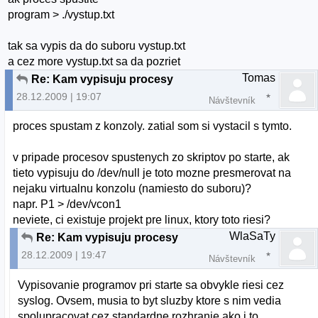
program > ./vystup.txt
tak sa vypis da do suboru vystup.txt
a cez more vystup.txt sa da pozriet
Tomas
Re: Kam vypisuju procesy
28.12.2009 | 19:07
Návštevník
proces spustam z konzoly. zatial som si vystacil s tymto.
v pripade procesov spustenych zo skriptov po starte, ak
tieto vypisuju do /dev/null je toto mozne presmerovat na
nejaku virtualnu konzolu (namiesto do suboru)?
napr. P1 > /dev/vcon1
neviete, ci existuje projekt pre linux, ktory toto riesi?
WlaSaTy
Re: Kam vypisuju procesy
28.12.2009 | 19:47
Návštevník
Vypisovanie programov pri starte sa obvykle riesi cez
syslog. Ovsem, musia to byt sluzby ktore s nim vedia
spolupracovat cez standardne rozhranie ako j to