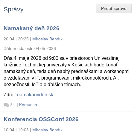
Správy
Pridať správu
Namakaný deň 2026
20.04 | 20:25
|
Miroslav Bendík
Dátum udalosti:
04.05.2026
Dňa 4. mája 2026 od 9:00 sa v priestoroch Univerzitnej
knižnice Technickej univerzity v Košiciach bude konať
namakaný deň, teda deň nabitý prednáškami a workshopmi
o vzdelávaní v IT, programovaní, mikrokontroléroch, AI,
bezpečnosti, IoT a o ďalších témach.
Zdroj:
namakanyden.sk
|
Komunita
3
Konferencia OSSConf 2026
10.04 | 19:03
|
Miroslav Bendík