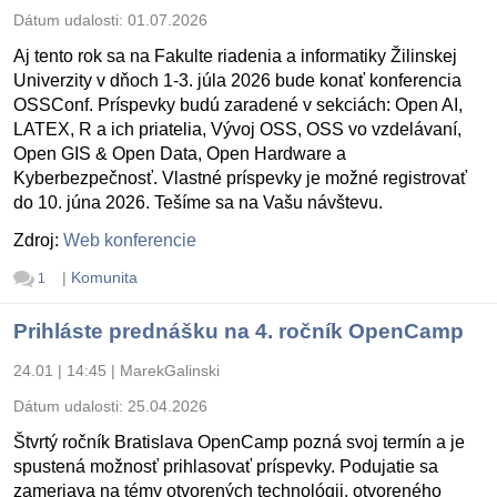
Dátum udalosti:
01.07.2026
Aj tento rok sa na Fakulte riadenia a informatiky Žilinskej
Univerzity v dňoch 1-3. júla 2026 bude konať konferencia
OSSConf. Príspevky budú zaradené v sekciách: Open AI,
LATEX, R a ich priatelia, Vývoj OSS, OSS vo vzdelávaní,
Open GIS & Open Data, Open Hardware a
Kyberbezpečnosť. Vlastné príspevky je možné registrovať
do 10. júna 2026. Tešíme sa na Vašu návštevu.
Zdroj:
Web konferencie
|
Komunita
1
Prihláste prednášku na 4. ročník OpenCamp
24.01 | 14:45
|
MarekGalinski
Dátum udalosti:
25.04.2026
Štvrtý ročník Bratislava OpenCamp pozná svoj termín a je
spustená možnosť prihlasovať príspevky. Podujatie sa
zameriava na témy otvorených technológii, otvoreného