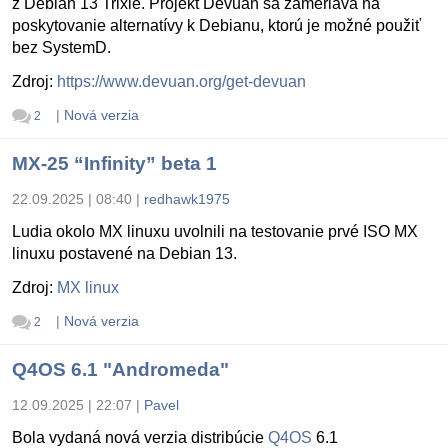
z Debian 13 Trixie. Projekt Devuan sa zameriava na
poskytovanie alternatívy k Debianu, ktorú je možné použiť
bez SystemD.
Zdroj:
https://www.devuan.org/get-devuan
|
Nová verzia
2
MX-25 “Infinity” beta 1
22.09.2025 | 08:40
|
redhawk1975
Ludia okolo MX linuxu uvolnili na testovanie prvé ISO MX
linuxu postavené na Debian 13.
Zdroj:
MX linux
|
Nová verzia
2
Q4OS 6.1 "Andromeda"
12.09.2025 | 22:07
|
Pavel
Bola vydaná nová verzia distribúcie
Q4OS
6.1