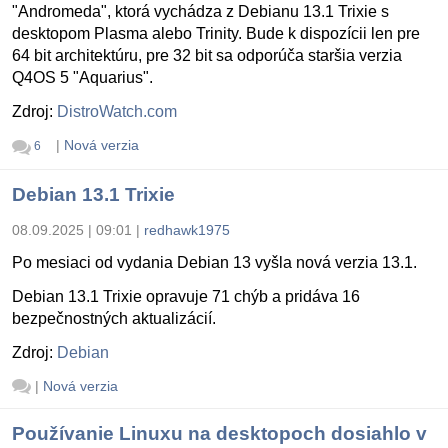
"Andromeda", ktorá vychádza z Debianu 13.1 Trixie s
desktopom Plasma alebo Trinity. Bude k dispozícii len pre
64 bit architektúru, pre 32 bit sa odporúča staršia verzia
Q4OS 5 "Aquarius".
Zdroj:
DistroWatch.com
|
Nová verzia
6
Debian 13.1 Trixie
08.09.2025 | 09:01
|
redhawk1975
Po mesiaci od vydania Debian 13 vyšla nová verzia 13.1.
Debian 13.1 Trixie opravuje 71 chýb a pridáva 16
bezpečnostných aktualizácií.
Zdroj:
Debian
|
Nová verzia
Používanie Linuxu na desktopoch dosiahlo v