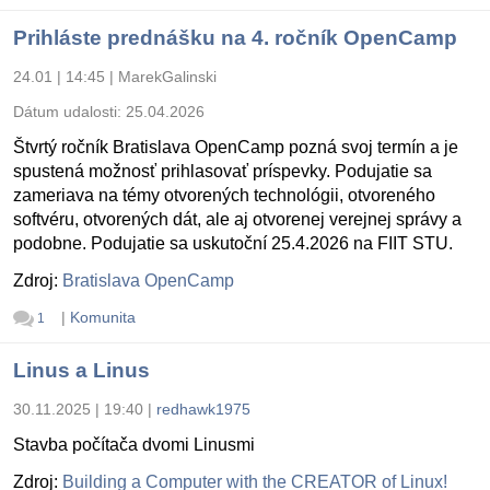
Prihláste prednášku na 4. ročník OpenCamp
24.01 | 14:45
|
MarekGalinski
Dátum udalosti:
25.04.2026
Štvrtý ročník Bratislava OpenCamp pozná svoj termín a je
spustená možnosť prihlasovať príspevky. Podujatie sa
zameriava na témy otvorených technológii, otvoreného
softvéru, otvorených dát, ale aj otvorenej verejnej správy a
podobne. Podujatie sa uskutoční 25.4.2026 na FIIT STU.
Zdroj:
Bratislava OpenCamp
|
Komunita
1
Linus a Linus
30.11.2025 | 19:40
|
redhawk1975
Stavba počítača dvomi Linusmi
Zdroj:
Building a Computer with the CREATOR of Linux!