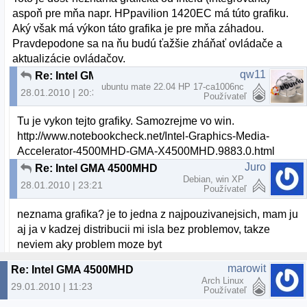
aspoň pre mňa napr. HPpavilion 1420EC má túto grafiku.
Aký však má výkon táto grafika je pre mňa záhadou.
Pravdepodone sa na ňu budú ťažšie zháňať ovládače a
aktualizácie ovládačov.
qw11
Re: Intel GMA 4500MHD
ubuntu mate 22.04 HP 17-ca1006nc
28.01.2010 | 20:39
Používateľ
Tu je vykon tejto grafiky. Samozrejme vo win.
http://www.notebookcheck.net/Intel-Graphics-Media-
Accelerator-4500MHD-GMA-X4500MHD.9883.0.html
Juro
Re: Intel GMA 4500MHD
Debian, win XP
28.01.2010 | 23:21
Používateľ
neznama grafika? je to jedna z najpouzivanejsich, mam ju
aj ja v kadzej distribucii mi isla bez problemov, takze
neviem aky problem moze byt
marowit
Re: Intel GMA 4500MHD
Arch Linux
29.01.2010 | 11:23
Používateľ