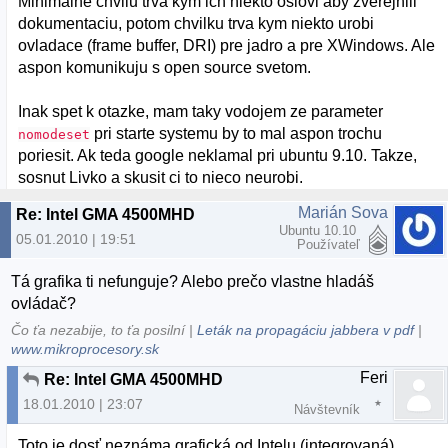
Minimalne chvilu trva kym ich niekto oslovi aby zverejnili
dokumentaciu, potom chvilku trva kym niekto urobi
ovladace (frame buffer, DRI) pre jadro a pre XWindows. Ale
aspon komunikuju s open source svetom.
Inak spet k otazke, mam taky vodojem ze parameter
pri starte systemu by to mal aspon trochu
nomodeset
poriesit. Ak teda google neklamal pri ubuntu 9.10. Takze,
sosnut Livko a skusit ci to nieco neurobi.
Marián Sova
Re: Intel GMA 4500MHD
Ubuntu 10.10
05.01.2010 | 19:51
Používateľ
Tá grafika ti nefunguje? Alebo prečo vlastne hladáš
ovládač?
Čo ťa nezabije, to ťa posilní |
Leták na propagáciu jabbera v pdf
|
www.mikroprocesory.sk
Feri
Re: Intel GMA 4500MHD
18.01.2010 | 23:07
Návštevník
Toto je dosť neznáma grafická od Intelu (integrovaná)