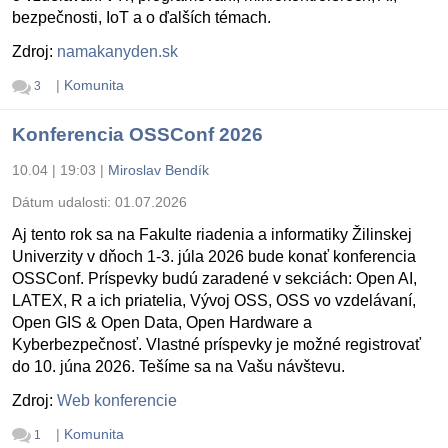
bezpečnosti, IoT a o ďalších témach.
Zdroj:
namakanyden.sk
|
Komunita
3
Konferencia OSSConf 2026
10.04 | 19:03
|
Miroslav Bendík
Dátum udalosti:
01.07.2026
Aj tento rok sa na Fakulte riadenia a informatiky Žilinskej
Univerzity v dňoch 1-3. júla 2026 bude konať konferencia
OSSConf. Príspevky budú zaradené v sekciách: Open AI,
LATEX, R a ich priatelia, Vývoj OSS, OSS vo vzdelávaní,
Open GIS & Open Data, Open Hardware a
Kyberbezpečnosť. Vlastné príspevky je možné registrovať
do 10. júna 2026. Tešíme sa na Vašu návštevu.
Zdroj:
Web konferencie
|
Komunita
1