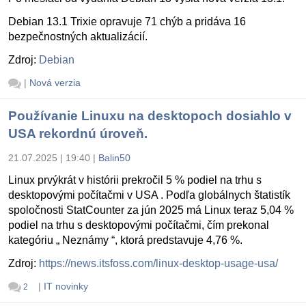
Debian 13.1 Trixie opravuje 71 chýb a pridáva 16
bezpečnostných aktualizácií.
Zdroj:
Debian
|
Nová verzia
Používanie Linuxu na desktopoch dosiahlo v
USA rekordnú úroveň.
21.07.2025 | 19:40
|
Balin50
Linux prvýkrát v histórii prekročil 5 % podiel na trhu s
desktopovými počítačmi v USA . Podľa globálnych štatistík
spoločnosti StatCounter za jún 2025 má Linux teraz 5,04 %
podiel na trhu s desktopovými počítačmi, čím prekonal
kategóriu „ Neznámy “, ktorá predstavuje 4,76 %.
Zdroj:
https://news.itsfoss.com/linux-desktop-usage-usa/
|
IT novinky
2