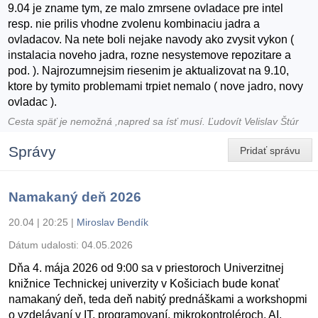
9.04 je zname tym, ze malo zmrsene ovladace pre intel
resp. nie prilis vhodne zvolenu kombinaciu jadra a
ovladacov. Na nete boli nejake navody ako zvysit vykon (
instalacia noveho jadra, rozne nesystemove repozitare a
pod. ). Najrozumnejsim riesenim je aktualizovat na 9.10,
ktore by tymito problemami trpiet nemalo ( nove jadro, novy
ovladac ).
Cesta späť je nemožná ,napred sa ísť musí. Ľudovít Velislav Štúr
Správy
Pridať správu
Namakaný deň 2026
20.04 | 20:25
|
Miroslav Bendík
Dátum udalosti:
04.05.2026
Dňa 4. mája 2026 od 9:00 sa v priestoroch Univerzitnej
knižnice Technickej univerzity v Košiciach bude konať
namakaný deň, teda deň nabitý prednáškami a workshopmi
o vzdelávaní v IT, programovaní, mikrokontroléroch, AI,