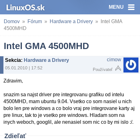
MENU
Domov
Fórum
Hardware a Drivery
Intel GMA
4500MHD
Intel GMA 4500MHD
cimow
Sekcia
:
Hardware a Drivery
05.01.2010 | 17:52
Používateľ
Zdravim,
snazim sa najst driver pre integrovanu grafiku od intelu
4500MHD, mam ubuntu 9.04. Vsetko co som nasiel u nich
bolo len pre windows a co bolo vraj pre integrovane karty aj
pre linux, tak to je vsetko pre windows. Hladam som na
inych weboch, googlil, ale nenasiel som nic co by mi islo :/.
Zdieľať