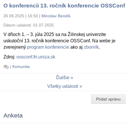
O konferencii 13. ročník konferencie OSSConf
26.06.2025 | 16:50
|
Miroslav Bendík
Dátum udalosti:
01.07.2025
V dňoch 1. – 3. júla 2025 sa na Žilinskej univerzite
uskutoční 13. ročník konferencie OSSConf. Na webe je
zverejnený
program konferencie
ako aj
zborník
.
Zdroj:
ossconf.fri.uniza.sk
|
Komunita
Ďalšie
Všetky udalosti
Pridať správu
Anketa