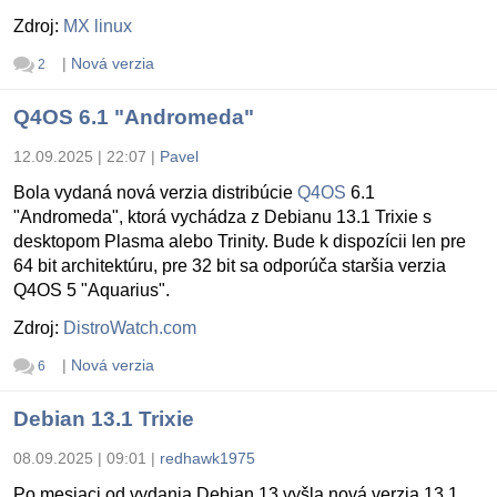
Zdroj:
MX linux
|
Nová verzia
2
Q4OS 6.1 "Andromeda"
12.09.2025 | 22:07
|
Pavel
Bola vydaná nová verzia distribúcie
Q4OS
6.1
"Andromeda", ktorá vychádza z Debianu 13.1 Trixie s
desktopom Plasma alebo Trinity. Bude k dispozícii len pre
64 bit architektúru, pre 32 bit sa odporúča staršia verzia
Q4OS 5 "Aquarius".
Zdroj:
DistroWatch.com
|
Nová verzia
6
Debian 13.1 Trixie
08.09.2025 | 09:01
|
redhawk1975
Po mesiaci od vydania Debian 13 vyšla nová verzia 13.1.