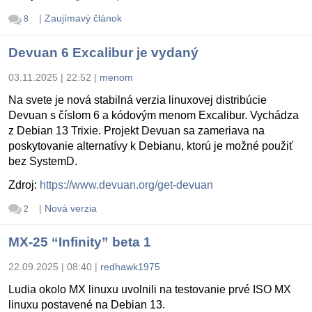
|
Zaujímavý článok
8
Devuan 6 Excalibur je vydaný
03.11.2025 | 22:52
|
menom
Na svete je nová stabilná verzia linuxovej distribúcie
Devuan s číslom 6 a kódovým menom Excalibur. Vychádza
z Debian 13 Trixie. Projekt Devuan sa zameriava na
poskytovanie alternatívy k Debianu, ktorú je možné použiť
bez SystemD.
Zdroj:
https://www.devuan.org/get-devuan
|
Nová verzia
2
MX-25 “Infinity” beta 1
22.09.2025 | 08:40
|
redhawk1975
Ludia okolo MX linuxu uvolnili na testovanie prvé ISO MX
linuxu postavené na Debian 13.