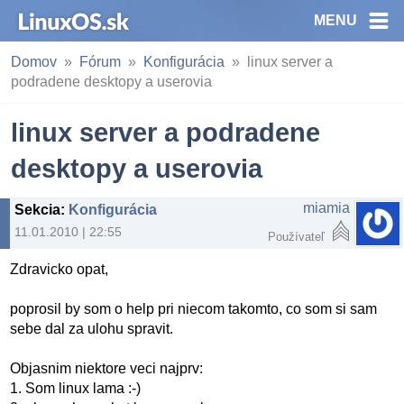
MENU
Domov
Fórum
Konfigurácia
linux server a
podradene desktopy a userovia
linux server a podradene
desktopy a userovia
miamia
Sekcia
:
Konfigurácia
11.01.2010 | 22:55
Používateľ
Zdravicko opat,
poprosil by som o help pri niecom takomto, co som si sam
sebe dal za ulohu spravit.
Objasnim niektore veci najprv:
1. Som linux lama :-)