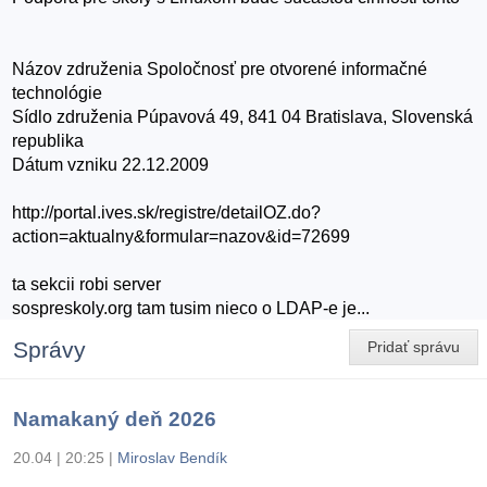
Názov združenia Spoločnosť pre otvorené informačné
technológie
Sídlo združenia Púpavová 49, 841 04 Bratislava, Slovenská
republika
Dátum vzniku 22.12.2009
http://portal.ives.sk/registre/detailOZ.do?
action=aktualny&formular=nazov&id=72699
ta sekcii robi server
sospreskoly.org tam tusim nieco o LDAP-e je...
Správy
Pridať správu
Namakaný deň 2026
20.04 | 20:25
|
Miroslav Bendík