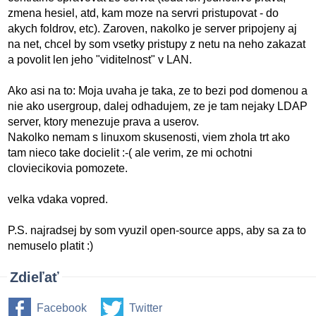
zmena hesiel, atd, kam moze na servri pristupovat - do
akych foldrov, etc). Zaroven, nakolko je server pripojeny aj
na net, chcel by som vsetky pristupy z netu na neho zakazat
a povolit len jeho "viditelnost" v LAN.
Ako asi na to: Moja uvaha je taka, ze to bezi pod domenou a
nie ako usergroup, dalej odhadujem, ze je tam nejaky LDAP
server, ktory menezuje prava a userov.
Nakolko nemam s linuxom skusenosti, viem zhola trt ako
tam nieco take docielit :-( ale verim, ze mi ochotni
cloviecikovia pomozete.
velka vdaka vopred.
P.S. najradsej by som vyuzil open-source apps, aby sa za to
nemuselo platit :)
Zdieľať
Facebook
Twitter