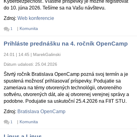
Kyberbezpečnosť. Vlastné príspevky je možné registrovať
do 10. júna 2026. Tešíme sa na Vašu návštevu.
Zdroj:
Web konferencie
|
Komunita
1
Prihláste prednášku na 4. ročník OpenCamp
24.01 | 14:45
|
MarekGalinski
Dátum udalosti:
25.04.2026
Štvrtý ročník Bratislava OpenCamp pozná svoj termín a je
spustená možnosť prihlasovať príspevky. Podujatie sa
zameriava na témy otvorených technológii, otvoreného
softvéru, otvorených dát, ale aj otvorenej verejnej správy a
podobne. Podujatie sa uskutoční 25.4.2026 na FIIT STU.
Zdroj:
Bratislava OpenCamp
|
Komunita
1
Linus a Linus