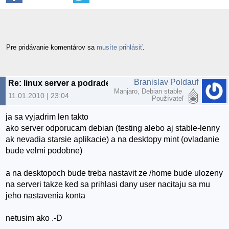
Pre pridávanie komentárov sa
musíte prihlásiť
.
Branislav Poldauf
Re: linux server a podradene desktopy a userovia
Manjaro, Debian stable
11.01.2010 | 23:04
Používateľ
ja sa vyjadrim len takto
ako server odporucam debian (testing alebo aj stable-lenny
ak nevadia starsie aplikacie) a na desktopy mint (ovladanie
bude velmi podobne)
a na desktopoch bude treba nastavit ze /home bude ulozeny
na serveri takze ked sa prihlasi dany user nacitaju sa mu
jeho nastavenia konta
netusim ako .-D