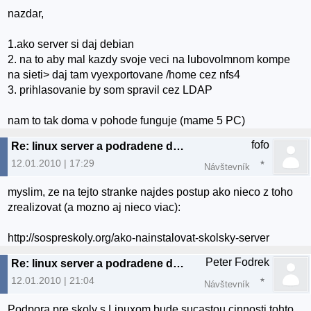
nazdar,
1.ako server si daj debian
2. na to aby mal kazdy svoje veci na lubovolmnom kompe
na sieti> daj tam vyexportovane /home cez nfs4
3. prihlasovanie by som spravil cez LDAP
nam to tak doma v pohode funguje (mame 5 PC)
fofo
Re: linux server a podradene desktopy a userovia
12.01.2010 | 17:29
Návštevník
myslim, ze na tejto stranke najdes postup ako nieco z toho
zrealizovat (a mozno aj nieco viac):
http://sospreskoly.org/ako-nainstalovat-skolsky-server
Peter Fodrek
Re: linux server a podradene desktopy a userovia
12.01.2010 | 21:04
Návštevník
Podpora pre skoly s Linuxom bude sucastou cinnosti tohto