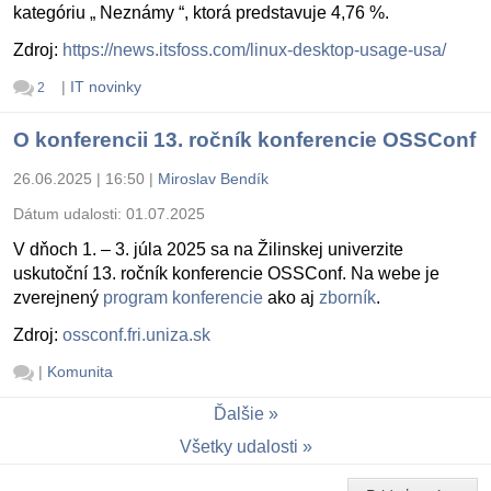
kategóriu „ Neznámy “, ktorá predstavuje 4,76 %.
Zdroj:
https://news.itsfoss.com/linux-desktop-usage-usa/
|
IT novinky
2
O konferencii 13. ročník konferencie OSSConf
26.06.2025 | 16:50
|
Miroslav Bendík
Dátum udalosti:
01.07.2025
V dňoch 1. – 3. júla 2025 sa na Žilinskej univerzite
uskutoční 13. ročník konferencie OSSConf. Na webe je
zverejnený
program konferencie
ako aj
zborník
.
Zdroj:
ossconf.fri.uniza.sk
|
Komunita
Ďalšie
Všetky udalosti