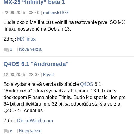
MX-25 “Infinity” beta 1
22.09.2025 | 08:40
|
redhawk1975
Ludia okolo MX linuxu uvolnili na testovanie prvé ISO MX
linuxu postavené na Debian 13.
Zdroj:
MX linux
|
Nová verzia
2
Q4OS 6.1 "Andromeda"
12.09.2025 | 22:07
|
Pavel
Bola vydaná nová verzia distribúcie
Q4OS
6.1
"Andromeda", ktorá vychádza z Debianu 13.1 Trixie s
desktopom Plasma alebo Trinity. Bude k dispozícii len pre
64 bit architektúru, pre 32 bit sa odporúča staršia verzia
Q4OS 5 "Aquarius".
Zdroj:
DistroWatch.com
|
Nová verzia
6