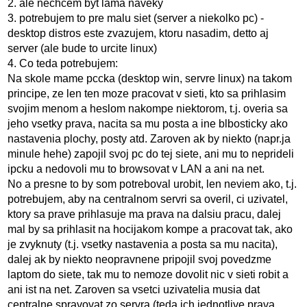
2. ale nechcem byt lama naveky
3. potrebujem to pre malu siet (server a niekolko pc) -
desktop distros este zvazujem, ktoru nasadim, detto aj
server (ale bude to urcite linux)
4. Co teda potrebujem:
Na skole mame pccka (desktop win, servre linux) na takom
principe, ze len ten moze pracovat v sieti, kto sa prihlasim
svojim menom a heslom nakompe niektorom, t.j. overia sa
jeho vsetky prava, nacita sa mu posta a ine blbosticky ako
nastavenia plochy, posty atd. Zaroven ak by niekto (napr.ja
minule hehe) zapojil svoj pc do tej siete, ani mu to neprideli
ipcku a nedovoli mu to browsovat v LAN a ani na net.
No a presne to by som potreboval urobit, len neviem ako, t.j.
potrebujem, aby na centralnom servri sa overil, ci uzivatel,
ktory sa prave prihlasuje ma prava na dalsiu pracu, dalej
mal by sa prihlasit na hocijakom kompe a pracovat tak, ako
je zvyknuty (t.j. vsetky nastavenia a posta sa mu nacita),
dalej ak by niekto neopravnene pripojil svoj povedzme
laptom do siete, tak mu to nemoze dovolit nic v sieti robit a
ani ist na net. Zaroven sa vsetci uzivatelia musia dat
centralne spravovat zo servra (teda ich jednotlive prava,