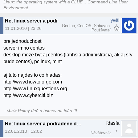
Linux: the operating system with a CLUE... Command Line User
Environment
yetti
Re: linux server a podradene desktopy a userovia
Gentoo, CentOS, Sabayon
11.01.2010 | 23:26
Používateľ
pre jednoduchost:
server imho centos
desktop moze byt aj centos (lahhsia administracia, ak aj srv
bude centos), pclinux, mint
aj tuto najdes to co hladas:
http://www.howtoforge.com
http://www.linuxquestions.org
http://www.cyberciti.biz
--<br/> Pekný deň a úsmev na tvári !!!
fdasfa
Re: linux server a podradene desktopy a userovia
12.01.2010 | 12:02
Návštevník