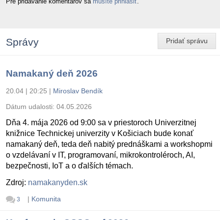
Pre pridávanie komentárov sa
musíte prihlásiť
.
Správy
Pridať správu
Namakaný deň 2026
20.04 | 20:25
|
Miroslav Bendík
Dátum udalosti:
04.05.2026
Dňa 4. mája 2026 od 9:00 sa v priestoroch Univerzitnej
knižnice Technickej univerzity v Košiciach bude konať
namakaný deň, teda deň nabitý prednáškami a workshopmi
o vzdelávaní v IT, programovaní, mikrokontroléroch, AI,
bezpečnosti, IoT a o ďalších témach.
Zdroj:
namakanyden.sk
|
Komunita
3