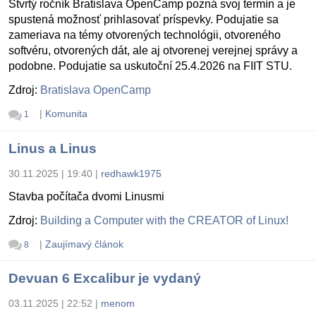
Štvrtý ročník Bratislava OpenCamp pozná svoj termín a je
spustená možnosť prihlasovať príspevky. Podujatie sa
zameriava na témy otvorených technológii, otvoreného
softvéru, otvorených dát, ale aj otvorenej verejnej správy a
podobne. Podujatie sa uskutoční 25.4.2026 na FIIT STU.
Zdroj:
Bratislava OpenCamp
|
Komunita
1
Linus a Linus
30.11.2025 | 19:40
|
redhawk1975
Stavba počítača dvomi Linusmi
Zdroj:
Building a Computer with the CREATOR of Linux!
|
Zaujímavý článok
8
Devuan 6 Excalibur je vydaný
03.11.2025 | 22:52
|
menom