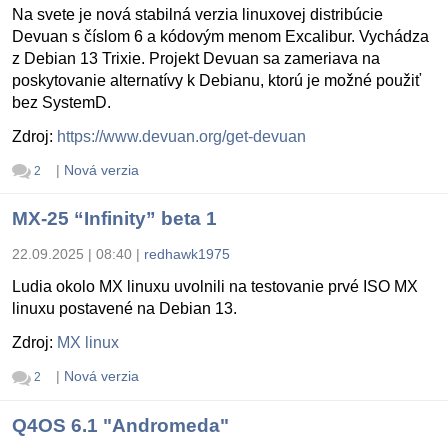
Na svete je nová stabilná verzia linuxovej distribúcie
Devuan s číslom 6 a kódovým menom Excalibur. Vychádza
z Debian 13 Trixie. Projekt Devuan sa zameriava na
poskytovanie alternatívy k Debianu, ktorú je možné použiť
bez SystemD.
Zdroj:
https://www.devuan.org/get-devuan
|
Nová verzia
2
MX-25 “Infinity” beta 1
22.09.2025 | 08:40
|
redhawk1975
Ludia okolo MX linuxu uvolnili na testovanie prvé ISO MX
linuxu postavené na Debian 13.
Zdroj:
MX linux
|
Nová verzia
2
Q4OS 6.1 "Andromeda"