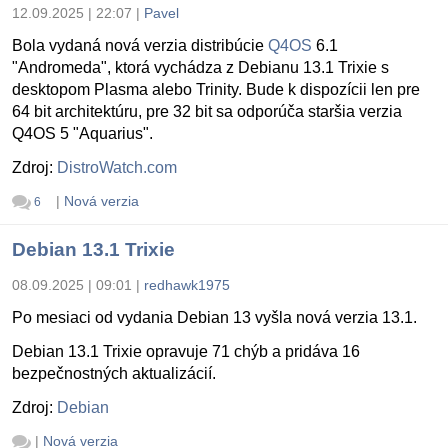
12.09.2025 | 22:07
|
Pavel
Bola vydaná nová verzia distribúcie
Q4OS
6.1
"Andromeda", ktorá vychádza z Debianu 13.1 Trixie s
desktopom Plasma alebo Trinity. Bude k dispozícii len pre
64 bit architektúru, pre 32 bit sa odporúča staršia verzia
Q4OS 5 "Aquarius".
Zdroj:
DistroWatch.com
|
Nová verzia
6
Debian 13.1 Trixie
08.09.2025 | 09:01
|
redhawk1975
Po mesiaci od vydania Debian 13 vyšla nová verzia 13.1.
Debian 13.1 Trixie opravuje 71 chýb a pridáva 16
bezpečnostných aktualizácií.
Zdroj:
Debian
|
Nová verzia