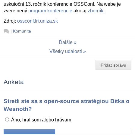
uskutoční 13. ročník konferencie OSSConf. Na webe je
zverejnený
program konferencie
ako aj
zborník
.
Zdroj:
ossconf.fri.uniza.sk
|
Komunita
Ďalšie
Všetky udalosti
Pridať správu
Anketa
Stretli ste sa s open-source stratégiou Bitka o
Wesnoth?
Áno, hral som alebo hrávam