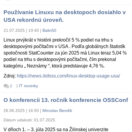
Používanie Linuxu na desktopoch dosiahlo v
USA rekordnú úroveň.
21.07.2025 | 19:40
|
Balin50
Linux prvýkrát v histórii prekročil 5 % podiel na trhu s
desktopovými počítačmi v USA . Podľa globálnych štatistík
spoločnosti StatCounter za jún 2025 má Linux teraz 5,04 %
podiel na trhu s desktopovými počítačmi, čím prekonal
kategóriu „ Neznámy “, ktorá predstavuje 4,76 %.
Zdroj:
https://news.itsfoss.com/linux-desktop-usage-usa/
|
IT novinky
2
O konferencii 13. ročník konferencie OSSConf
26.06.2025 | 16:50
|
Miroslav Bendík
Dátum udalosti:
01.07.2025
V dňoch 1. – 3. júla 2025 sa na Žilinskej univerzite