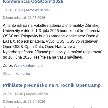
Konferencia OSSConf 2026
10.04 | 19:03
|
Miroslav Bendík
Dátum udalosti:
01.07.2026
Aj tento rok sa na Fakulte riadenia a informatiky Žilinskej
Univerzity v dňoch 1-3. júla 2026 bude konať konferencia
OSSConf. Príspevky budú zaradené v sekciách: Open AI,
LATEX, R a ich priatelia, Vývoj OSS, OSS vo vzdelávaní,
Open GIS & Open Data, Open Hardware a
Kyberbezpečnosť. Vlastné príspevky je možné registrovať
do 10. júna 2026. Tešíme sa na Vašu návštevu.
Zdroj:
Web konferencie
|
Komunita
1
Prihláste prednášku na 4. ročník OpenCamp
24.01 | 14:45
|
MarekGalinski
Dátum udalosti:
25.04.2026