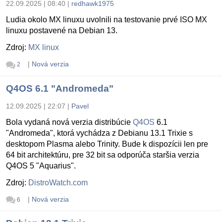
22.09.2025 | 08:40
|
redhawk1975
Ludia okolo MX linuxu uvolnili na testovanie prvé ISO MX
linuxu postavené na Debian 13.
Zdroj:
MX linux
|
Nová verzia
2
Q4OS 6.1 "Andromeda"
12.09.2025 | 22:07
|
Pavel
Bola vydaná nová verzia distribúcie
Q4OS
6.1
"Andromeda", ktorá vychádza z Debianu 13.1 Trixie s
desktopom Plasma alebo Trinity. Bude k dispozícii len pre
64 bit architektúru, pre 32 bit sa odporúča staršia verzia
Q4OS 5 "Aquarius".
Zdroj:
DistroWatch.com
|
Nová verzia
6