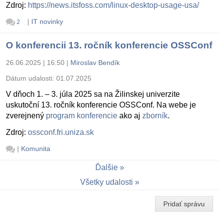
Zdroj:
https://news.itsfoss.com/linux-desktop-usage-usa/
|
IT novinky
2
O konferencii 13. ročník konferencie OSSConf
26.06.2025 | 16:50
|
Miroslav Bendík
Dátum udalosti:
01.07.2025
V dňoch 1. – 3. júla 2025 sa na Žilinskej univerzite
uskutoční 13. ročník konferencie OSSConf. Na webe je
zverejnený
program konferencie
ako aj
zborník
.
Zdroj:
ossconf.fri.uniza.sk
|
Komunita
Ďalšie
Všetky udalosti
Pridať správu