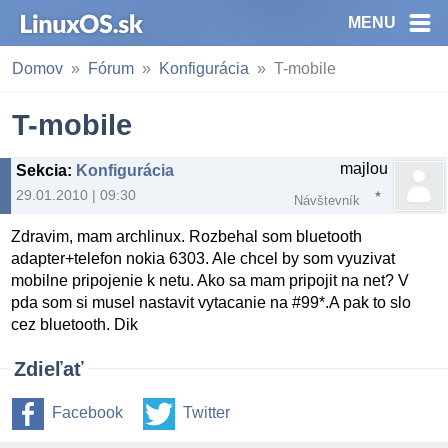
MENU
Domov
Fórum
Konfigurácia
T-mobile
T-mobile
majlou
Sekcia
:
Konfigurácia
29.01.2010 | 09:30
Návštevník
Zdravim, mam archlinux. Rozbehal som bluetooth
adapter+telefon nokia 6303. Ale chcel by som vyuzivat
mobilne pripojenie k netu. Ako sa mam pripojit na net? V
pda som si musel nastavit vytacanie na #99*.A pak to slo
cez bluetooth. Dik
Zdieľať
Facebook
Twitter