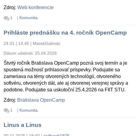
Zdroj:
Web konferencie
|
Komunita
1
Prihláste prednášku na 4. ročník OpenCamp
24.01 | 14:45
|
MarekGalinski
Dátum udalosti:
25.04.2026
Štvrtý ročník Bratislava OpenCamp pozná svoj termín a je
spustená možnosť prihlasovať príspevky. Podujatie sa
zameriava na témy otvorených technológii, otvoreného
softvéru, otvorených dát, ale aj otvorenej verejnej správy a
podobne. Podujatie sa uskutoční 25.4.2026 na FIIT STU.
Zdroj:
Bratislava OpenCamp
|
Komunita
1
Linus a Linus
30.11.2025 | 19:40
|
redhawk1975