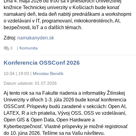
Dňa 4. mája 2026 od 9:00 sa v priestoroch Univerzitnej
knižnice Technickej univerzity v Košiciach bude konať
namakaný deň, teda deň nabitý prednáškami a workshopmi
o vzdelávaní v IT, programovaní, mikrokontroléroch, AI,
bezpečnosti, IoT a o ďalších témach.
Zdroj:
namakanyden.sk
|
Komunita
3
Konferencia OSSConf 2026
10.04 | 19:03
|
Miroslav Bendík
Dátum udalosti:
01.07.2026
Aj tento rok sa na Fakulte riadenia a informatiky Žilinskej
Univerzity v dňoch 1-3. júla 2026 bude konať konferencia
OSSConf. Príspevky budú zaradené v sekciách: Open AI,
LATEX, R a ich priatelia, Vývoj OSS, OSS vo vzdelávaní,
Open GIS & Open Data, Open Hardware a
Kyberbezpečnosť. Vlastné príspevky je možné registrovať
do 10. júna 2026. Tešíme sa na Vašu návštevu.