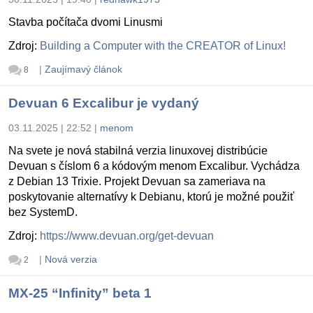
Stavba počítača dvomi Linusmi
Zdroj:
Building a Computer with the CREATOR of Linux!
|
Zaujímavý článok
8
Devuan 6 Excalibur je vydaný
03.11.2025 | 22:52
|
menom
Na svete je nová stabilná verzia linuxovej distribúcie
Devuan s číslom 6 a kódovým menom Excalibur. Vychádza
z Debian 13 Trixie. Projekt Devuan sa zameriava na
poskytovanie alternatívy k Debianu, ktorú je možné použiť
bez SystemD.
Zdroj:
https://www.devuan.org/get-devuan
|
Nová verzia
2
MX-25 “Infinity” beta 1