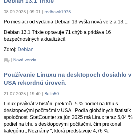
Debian 13.1 Trixie
08.09.2025 | 09:01
|
redhawk1975
Po mesiaci od vydania Debian 13 vyšla nová verzia 13.1.
Debian 13.1 Trixie opravuje 71 chýb a pridáva 16
bezpečnostných aktualizácií.
Zdroj:
Debian
|
Nová verzia
Používanie Linuxu na desktopoch dosiahlo v
USA rekordnú úroveň.
21.07.2025 | 19:40
|
Balin50
Linux prvýkrát v histórii prekročil 5 % podiel na trhu s
desktopovými počítačmi v USA . Podľa globálnych štatistík
spoločnosti StatCounter za jún 2025 má Linux teraz 5,04 %
podiel na trhu s desktopovými počítačmi, čím prekonal
kategóriu „ Neznámy “, ktorá predstavuje 4,76 %.