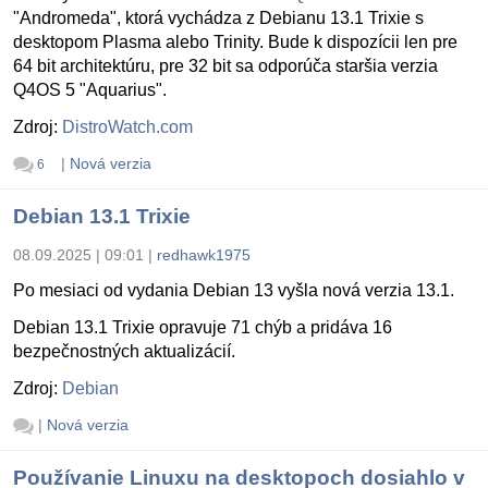
"Andromeda", ktorá vychádza z Debianu 13.1 Trixie s
desktopom Plasma alebo Trinity. Bude k dispozícii len pre
64 bit architektúru, pre 32 bit sa odporúča staršia verzia
Q4OS 5 "Aquarius".
Zdroj:
DistroWatch.com
|
Nová verzia
6
Debian 13.1 Trixie
08.09.2025 | 09:01
|
redhawk1975
Po mesiaci od vydania Debian 13 vyšla nová verzia 13.1.
Debian 13.1 Trixie opravuje 71 chýb a pridáva 16
bezpečnostných aktualizácií.
Zdroj:
Debian
|
Nová verzia
Používanie Linuxu na desktopoch dosiahlo v