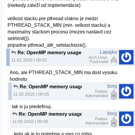
(niekedy záleží od implementácie)
velkost stacku pre pthread vlakno je medzi
PTHREAD_STACK_MIN (min. velkost stacku) a
maximalny stackom procesu (mozes nastavit cez
setrlimit()).
pripadne pthread_attr_setstacksize().
Lapajko
Re: OpenMP memory usage
Arch Linux
11.02.2010 | 00:02
Používateľ
Ano, ale PTHREAD_STACK_MIN ma dost vysoku
hodnotu
borg
Re: OpenMP memory usage
Fedora
11.02.2010 | 00:05
Administrátor
tak si ju predefinuj.
borg
Re: OpenMP memory usage
Fedora
11.02.2010 | 00:05
Administrátor
teda ak je to potrebne a vies co robis.