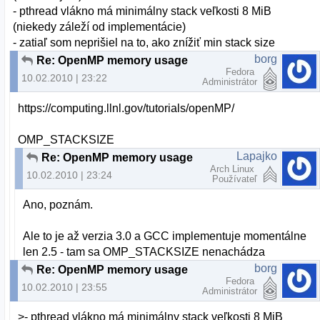
- pthread vlákno má minimálny stack veľkosti 8 MiB
(niekedy záleží od implementácie)
- zatiaľ som neprišiel na to, ako znížiť min stack size
borg
Re: OpenMP memory usage
Fedora
10.02.2010 | 23:22
Administrátor
https://computing.llnl.gov/tutorials/openMP/
OMP_STACKSIZE
Lapajko
Re: OpenMP memory usage
Arch Linux
10.02.2010 | 23:24
Používateľ
Ano, poznám.
Ale to je až verzia 3.0 a GCC implementuje momentálne
len 2.5 - tam sa OMP_STACKSIZE nenachádza
borg
Re: OpenMP memory usage
Fedora
10.02.2010 | 23:55
Administrátor
>- pthread vlákno má minimálny stack veľkosti 8 MiB