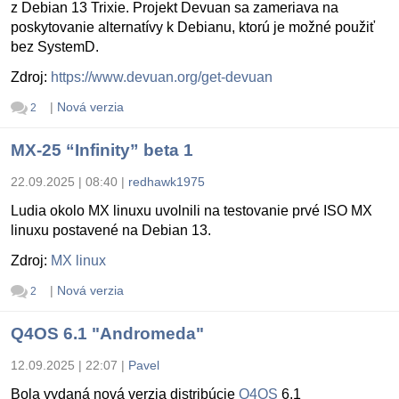
z Debian 13 Trixie. Projekt Devuan sa zameriava na
poskytovanie alternatívy k Debianu, ktorú je možné použiť
bez SystemD.
Zdroj:
https://www.devuan.org/get-devuan
|
Nová verzia
2
MX-25 “Infinity” beta 1
22.09.2025 | 08:40
|
redhawk1975
Ludia okolo MX linuxu uvolnili na testovanie prvé ISO MX
linuxu postavené na Debian 13.
Zdroj:
MX linux
|
Nová verzia
2
Q4OS 6.1 "Andromeda"
12.09.2025 | 22:07
|
Pavel
Bola vydaná nová verzia distribúcie
Q4OS
6.1