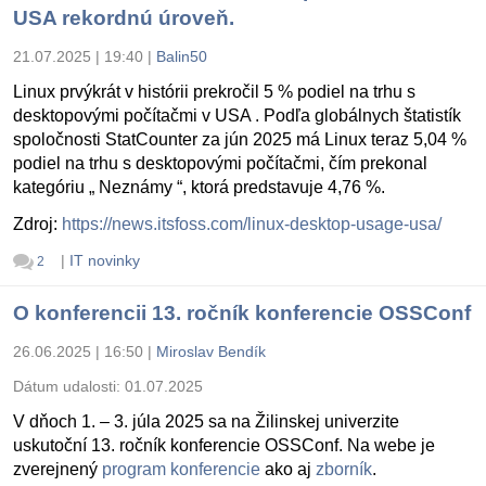
USA rekordnú úroveň.
21.07.2025 | 19:40
|
Balin50
Linux prvýkrát v histórii prekročil 5 % podiel na trhu s
desktopovými počítačmi v USA . Podľa globálnych štatistík
spoločnosti StatCounter za jún 2025 má Linux teraz 5,04 %
podiel na trhu s desktopovými počítačmi, čím prekonal
kategóriu „ Neznámy “, ktorá predstavuje 4,76 %.
Zdroj:
https://news.itsfoss.com/linux-desktop-usage-usa/
|
IT novinky
2
O konferencii 13. ročník konferencie OSSConf
26.06.2025 | 16:50
|
Miroslav Bendík
Dátum udalosti:
01.07.2025
V dňoch 1. – 3. júla 2025 sa na Žilinskej univerzite
uskutoční 13. ročník konferencie OSSConf. Na webe je
zverejnený
program konferencie
ako aj
zborník
.