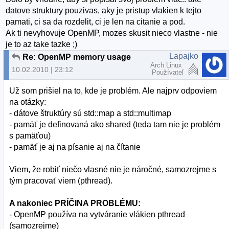
datove struktury pouzivas, aky je pristup vlakien k tejto
pamati, ci sa da rozdelit, ci je len na citanie a pod.
Ak ti nevyhovuje OpenMP, mozes skusit nieco vlastne - nie
je to az take tazke ;)
Lapajko
Re: OpenMP memory usage
Arch Linux
10.02.2010 | 23:12
Používateľ
Už som prišiel na to, kde je problém. Ale najprv odpoviem
na otázky:
- dátove štruktúry sú std::map a std::multimap
- pamäť je definovaná ako shared (teda tam nie je problém
s pamäťou)
- pamäť je aj na písanie aj na čítanie
Viem, že robiť niečo vlasné nie je náročné, samozrejme s
tým pracovať viem (pthread).
A nakoniec PRÍČINA PROBLÉMU:
- OpenMP používa na vytváranie vlákien pthread
(samozrejme)