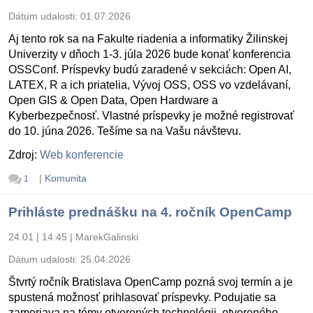
Dátum udalosti:
01.07.2026
Aj tento rok sa na Fakulte riadenia a informatiky Žilinskej
Univerzity v dňoch 1-3. júla 2026 bude konať konferencia
OSSConf. Príspevky budú zaradené v sekciách: Open AI,
LATEX, R a ich priatelia, Vývoj OSS, OSS vo vzdelávaní,
Open GIS & Open Data, Open Hardware a
Kyberbezpečnosť. Vlastné príspevky je možné registrovať
do 10. júna 2026. Tešíme sa na Vašu návštevu.
Zdroj:
Web konferencie
|
Komunita
1
Prihláste prednášku na 4. ročník OpenCamp
24.01 | 14:45
|
MarekGalinski
Dátum udalosti:
25.04.2026
Štvrtý ročník Bratislava OpenCamp pozná svoj termín a je
spustená možnosť prihlasovať príspevky. Podujatie sa
zameriava na témy otvorených technológii, otvoreného