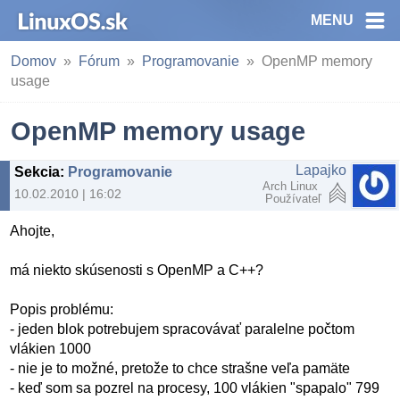
MENU
Domov
Fórum
Programovanie
OpenMP memory
usage
OpenMP memory usage
Lapajko
Sekcia
:
Programovanie
Arch Linux
10.02.2010 | 16:02
Používateľ
Ahojte,
má niekto skúsenosti s OpenMP a C++?
Popis problému:
- jeden blok potrebujem spracovávať paralelne počtom
vlákien 1000
- nie je to možné, pretože to chce strašne veľa pamäte
- keď som sa pozrel na procesy, 100 vlákien "spapalo" 799