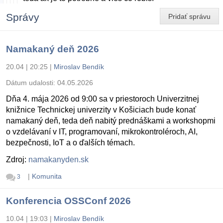
Správy
Pridať správu
Namakaný deň 2026
20.04 | 20:25
|
Miroslav Bendík
Dátum udalosti:
04.05.2026
Dňa 4. mája 2026 od 9:00 sa v priestoroch Univerzitnej
knižnice Technickej univerzity v Košiciach bude konať
namakaný deň, teda deň nabitý prednáškami a workshopmi
o vzdelávaní v IT, programovaní, mikrokontroléroch, AI,
bezpečnosti, IoT a o ďalších témach.
Zdroj:
namakanyden.sk
|
Komunita
3
Konferencia OSSConf 2026
10.04 | 19:03
|
Miroslav Bendík