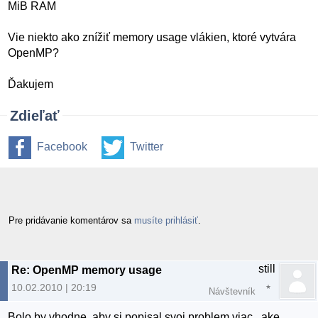
MiB RAM
Vie niekto ako znížiť memory usage vlákien, ktoré vytvára
OpenMP?
Ďakujem
Zdieľať
Facebook
Twitter
Pre pridávanie komentárov sa
musíte prihlásiť
.
still
Re: OpenMP memory usage
10.02.2010 | 20:19
Návštevník
Bolo by vhodne, aby si popisal svoj problem viac.. ake