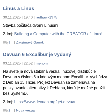
Linus a Linus
30.11.2025 | 19:40
|
redhawk1975
Stavba počítača dvomi Linusmi
Zdroj:
Building a Computer with the CREATOR of Linux!
|
Zaujímavý článok
8
Devuan 6 Excalibur je vydaný
03.11.2025 | 22:52
|
menom
Na svete je nová stabilná verzia linuxovej distribúcie
Devuan s číslom 6 a kódovým menom Excalibur. Vychádza
z Debian 13 Trixie. Projekt Devuan sa zameriava na
poskytovanie alternatívy k Debianu, ktorú je možné použiť
bez SystemD.
Zdroj:
https://www.devuan.org/get-devuan
|
Nová verzia
2