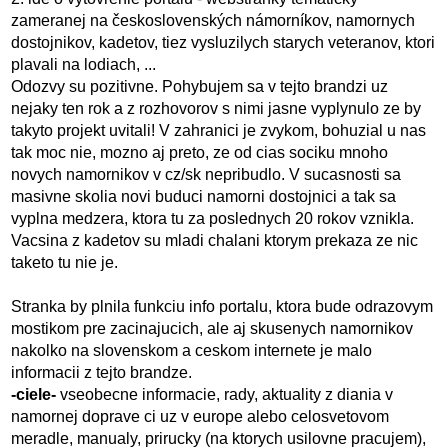
zameranej na československých námorníkov, namornych
dostojnikov, kadetov, tiez vysluzilych starych veteranov, ktori
plavali na lodiach, ...
Odozvy su pozitivne. Pohybujem sa v tejto brandzi uz
nejaky ten rok a z rozhovorov s nimi jasne vyplynulo ze by
takyto projekt uvitali! V zahranici je zvykom, bohuzial u nas
tak moc nie, mozno aj preto, ze od cias sociku mnoho
novych namornikov v cz/sk nepribudlo. V sucasnosti sa
masivne skolia novi buduci namorni dostojnici a tak sa
vyplna medzera, ktora tu za poslednych 20 rokov vznikla.
Vacsina z kadetov su mladi chalani ktorym prekaza ze nic
taketo tu nie je.
Stranka by plnila funkciu info portalu, ktora bude odrazovym
mostikom pre zacinajucich, ale aj skusenych namornikov
nakolko na slovenskom a ceskom internete je malo
informacii z tejto brandze.
-ciele-
vseobecne informacie, rady, aktuality z diania v
namornej doprave ci uz v europe alebo celosvetovom
meradle, manualy, prirucky (na ktorych usilovne pracujem),