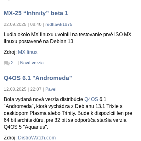
MX-25 “Infinity” beta 1
22.09.2025 | 08:40
|
redhawk1975
Ludia okolo MX linuxu uvolnili na testovanie prvé ISO MX
linuxu postavené na Debian 13.
Zdroj:
MX linux
|
Nová verzia
2
Q4OS 6.1 "Andromeda"
12.09.2025 | 22:07
|
Pavel
Bola vydaná nová verzia distribúcie
Q4OS
6.1
"Andromeda", ktorá vychádza z Debianu 13.1 Trixie s
desktopom Plasma alebo Trinity. Bude k dispozícii len pre
64 bit architektúru, pre 32 bit sa odporúča staršia verzia
Q4OS 5 "Aquarius".
Zdroj:
DistroWatch.com