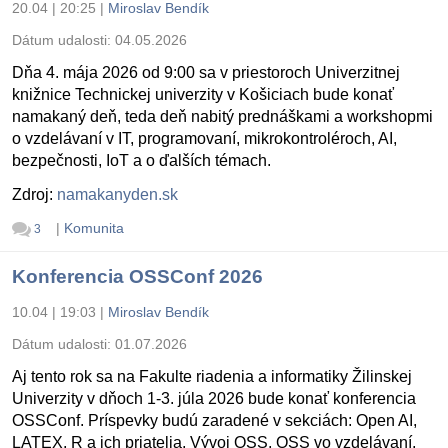
20.04 | 20:25
|
Miroslav Bendík
Dátum udalosti:
04.05.2026
Dňa 4. mája 2026 od 9:00 sa v priestoroch Univerzitnej
knižnice Technickej univerzity v Košiciach bude konať
namakaný deň, teda deň nabitý prednáškami a workshopmi
o vzdelávaní v IT, programovaní, mikrokontroléroch, AI,
bezpečnosti, IoT a o ďalších témach.
Zdroj:
namakanyden.sk
|
Komunita
3
Konferencia OSSConf 2026
10.04 | 19:03
|
Miroslav Bendík
Dátum udalosti:
01.07.2026
Aj tento rok sa na Fakulte riadenia a informatiky Žilinskej
Univerzity v dňoch 1-3. júla 2026 bude konať konferencia
OSSConf. Príspevky budú zaradené v sekciách: Open AI,
LATEX, R a ich priatelia, Vývoj OSS, OSS vo vzdelávaní,