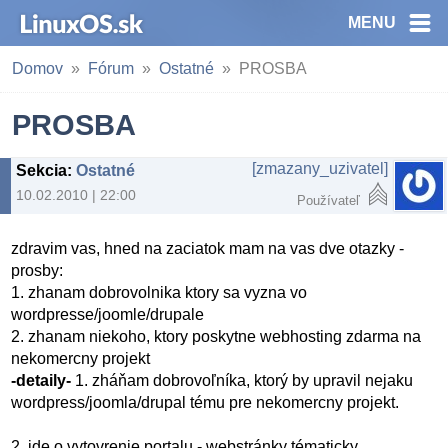
MENU
Domov
Fórum
Ostatné
PROSBA
PROSBA
[zmazany_uzivatel]
Sekcia
:
Ostatné
10.02.2010 | 22:00
Používateľ
zdravim vas, hned na zaciatok mam na vas dve otazky -
prosby:
1. zhanam dobrovolnika ktory sa vyzna vo
wordpresse/joomle/drupale
2. zhanam niekoho, ktory poskytne webhosting zdarma na
nekomercny projekt
-detaily-
1. zháňam dobrovoľníka, ktorý by upravil nejaku
wordpress/joomla/drupal tému pre nekomercny projekt.
2. ide o vytovrenie portalu - webstránky tématicky