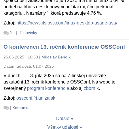
spoločnosti StatCounter za jún 2025 má Linux teraz 5,04 %
podiel na trhu s desktopovými počítačmi, čím prekonal
kategóriu „ Neznámy “, ktorá predstavuje 4,76 %.
Zdroj:
https://news.itsfoss.com/linux-desktop-usage-usa/
|
IT novinky
2
O konferencii 13. ročník konferencie OSSConf
26.06.2025 | 16:50
|
Miroslav Bendík
Dátum udalosti:
01.07.2025
V dňoch 1. – 3. júla 2025 sa na Žilinskej univerzite
uskutoční 13. ročník konferencie OSSConf. Na webe je
zverejnený
program konferencie
ako aj
zborník
.
Zdroj:
ossconf.fri.uniza.sk
|
Komunita
Ďalšie
Všetky udalosti