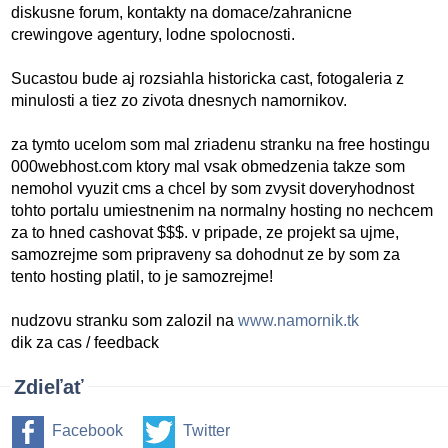
diskusne forum, kontakty na domace/zahranicne
crewingove agentury, lodne spolocnosti.
Sucastou bude aj rozsiahla historicka cast, fotogaleria z
minulosti a tiez zo zivota dnesnych namornikov.
za tymto ucelom som mal zriadenu stranku na free hostingu
000webhost.com ktory mal vsak obmedzenia takze som
nemohol vyuzit cms a chcel by som zvysit doveryhodnost
tohto portalu umiestnenim na normalny hosting no nechcem
za to hned cashovat $$$. v pripade, ze projekt sa ujme,
samozrejme som pripraveny sa dohodnut ze by som za
tento hosting platil, to je samozrejme!
nudzovu stranku som zalozil na
www.namornik.tk
dik za cas / feedback
Zdieľať
Facebook
Twitter