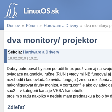
Domov
Fórum
Hardware a Drivery
dva monitory/ p
dva monitory/ projektor
Sekcia
:
Hardware a Drivery
18.02.2010 | 19:21
Dobry potreboval by som poradit linux použivam aj na sv
ovladace na graficku ručne (RUN ) vtedy mi NB fungoval aj 
rozchodit i ked ovladače nvidia funguju ( zmena rozlišenia a
nakonfigurovat druhy monitor. v xorrg.conf je ako ovladac da
sax2 -r v kategorii karta je VESA framebuffer
prosim o radu nakolko v nedelu mam prednasku a bolo by d
Zdieľať