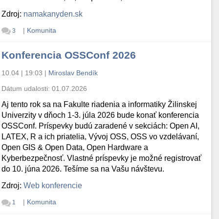
Zdroj:
namakanyden.sk
|
Komunita
3
Konferencia OSSConf 2026
10.04 | 19:03
|
Miroslav Bendík
Dátum udalosti:
01.07.2026
Aj tento rok sa na Fakulte riadenia a informatiky Žilinskej
Univerzity v dňoch 1-3. júla 2026 bude konať konferencia
OSSConf. Príspevky budú zaradené v sekciách: Open AI,
LATEX, R a ich priatelia, Vývoj OSS, OSS vo vzdelávaní,
Open GIS & Open Data, Open Hardware a
Kyberbezpečnosť. Vlastné príspevky je možné registrovať
do 10. júna 2026. Tešíme sa na Vašu návštevu.
Zdroj:
Web konferencie
|
Komunita
1