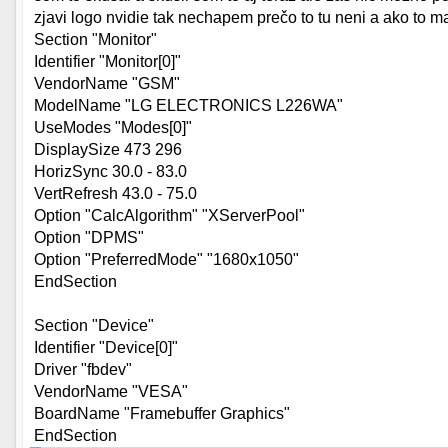
zjavi logo nvidie tak nechapem prečo to tu neni a ako to
Section "Monitor"
Identifier "Monitor[0]"
VendorName "GSM"
ModelName "LG ELECTRONICS L226WA"
UseModes "Modes[0]"
DisplaySize 473 296
HorizSync 30.0 - 83.0
VertRefresh 43.0 - 75.0
Option "CalcAlgorithm" "XServerPool"
Option "DPMS"
Option "PreferredMode" "1680x1050"
EndSection
Section "Device"
Identifier "Device[0]"
Driver "fbdev"
VendorName "VESA"
BoardName "Framebuffer Graphics"
EndSection