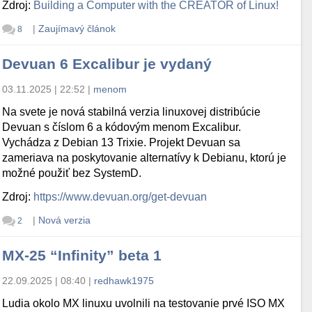
Zdroj:
Building a Computer with the CREATOR of Linux!
|
Zaujímavý článok
8
Devuan 6 Excalibur je vydaný
03.11.2025 | 22:52
|
menom
Na svete je nová stabilná verzia linuxovej distribúcie
Devuan s číslom 6 a kódovým menom Excalibur.
Vychádza z Debian 13 Trixie. Projekt Devuan sa
zameriava na poskytovanie alternatívy k Debianu, ktorú je
možné použiť bez SystemD.
Zdroj:
https://www.devuan.org/get-devuan
|
Nová verzia
2
MX-25 “Infinity” beta 1
22.09.2025 | 08:40
|
redhawk1975
Ludia okolo MX linuxu uvolnili na testovanie prvé ISO MX