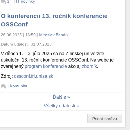
|
IT novinky
2
O konferencii 13. ročník konferencie
OSSConf
26.06.2025 | 16:50
|
Miroslav Bendík
Dátum udalosti:
01.07.2025
V dňoch 1. – 3. júla 2025 sa na Žilinskej univerzite
uskutoční 13. ročník konferencie OSSConf. Na webe je
zverejnený
program konferencie
ako aj
zborník
.
Zdroj:
ossconf.fri.uniza.sk
|
Komunita
Ďalšie
Všetky udalosti
Pridať správu