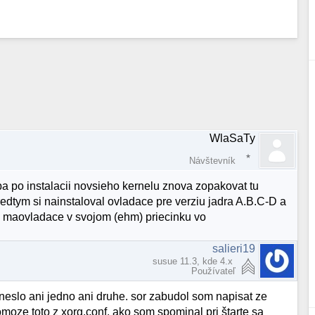
WlaSaTy
Návštevník
eba po instalacii novsieho kernelu znova zopakovat tu
edtym si nainstaloval ovladace pre verziu jadra A.B.C-D a
o maovladace v svojom (ehm) priecinku vo
salieri19
susue 11.3, kde 4.x
Používateľ
 neslo ani jedno ani druhe. sor zabudol som napisat ze
omoze toto z xorg.conf. ako som spominal pri štarte sa