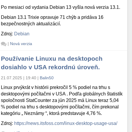
Po mesiaci od vydania Debian 13 vyšla nová verzia 13.1.
Debian 13.1 Trixie opravuje 71 chýb a pridáva 16
bezpečnostných aktualizácií.
Zdroj:
Debian
|
Nová verzia
Používanie Linuxu na desktopoch
dosiahlo v USA rekordnú úroveň.
21.07.2025 | 19:40
|
Balin50
Linux prvýkrát v histórii prekročil 5 % podiel na trhu s
desktopovými počítačmi v USA . Podľa globálnych štatistík
spoločnosti StatCounter za jún 2025 má Linux teraz 5,04
% podiel na trhu s desktopovými počítačmi, čím prekonal
kategóriu „ Neznámy “, ktorá predstavuje 4,76 %.
Zdroj:
https://news.itsfoss.com/linux-desktop-usage-usa/