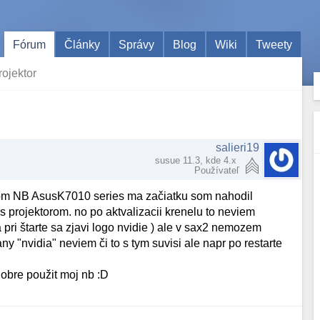
Fórum
Články
Správy
Blog
Wiki
Tweety
rojektor
salieri19
susue 11.3, kde 4.x
Používateľ
ojom NB AsusK7010 series ma začiatku som nahodil
s projektorom. no po aktvalizacii krenelu to neviem
 pri štarte sa zjavi logo nvidie ) ale v sax2 nemozem
ny "nvidia" neviem či to s tym suvisi ale napr po restarte
obre použit moj nb :D