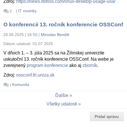
Zdroj:
https://news.itsfoss.com/linux-desktop-usage-usa/
|
IT novinky
2
O konferencii 13. ročník konferencie OSSConf
26.06.2025 | 16:50
|
Miroslav Bendík
Dátum udalosti:
01.07.2025
V dňoch 1. – 3. júla 2025 sa na Žilinskej univerzite
uskutoční 13. ročník konferencie OSSConf. Na webe je
zverejnený
program konferencie
ako aj
zborník
.
Zdroj:
ossconf.fri.uniza.sk
|
Komunita
Ďalšie
Všetky udalosti
Pridať správu