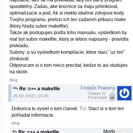
spustitelny. Zadas, ake kniznice sa maju prilinkovat,
optimalizacie a pod. Ak si niekto stiahne zdrojove kody
Tvojho programu, prelozi ich len zadanim prikazu make
(ktory hlada subor makefile).
Takze ak postupujes podla toho manualu, vysledkom by
mal byt subor makefile, ktory je tebou napisany - pravidla
prekladu.
Subory .o su vysledkom kompilacie, ktore staci "uz len"
zlinkovat.
Odporucam si o tom nieco precitat, kedze to asi studujes
na skole.
blog
Fridolín Pokorný
Re: c++ a makefile
Fedora 21
20.02.2010 | 15:05
Používateľ
Dokonca tu vysiel o tom clanok:
TU
. Staci si o tom len
pohladat informacie.
blog
Morfo
Re: c++ a makefile