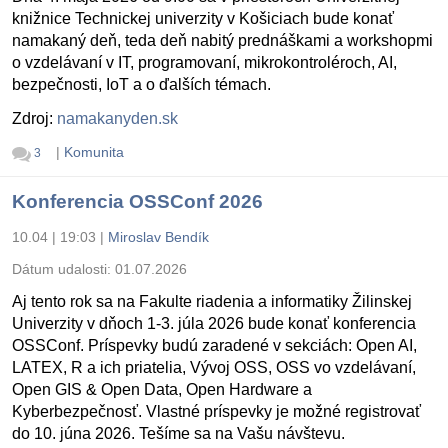
knižnice Technickej univerzity v Košiciach bude konať
namakaný deň, teda deň nabitý prednáškami a workshopmi
o vzdelávaní v IT, programovaní, mikrokontroléroch, AI,
bezpečnosti, IoT a o ďalších témach.
Zdroj:
namakanyden.sk
|
Komunita
3
Konferencia OSSConf 2026
10.04 | 19:03
|
Miroslav Bendík
Dátum udalosti:
01.07.2026
Aj tento rok sa na Fakulte riadenia a informatiky Žilinskej
Univerzity v dňoch 1-3. júla 2026 bude konať konferencia
OSSConf. Príspevky budú zaradené v sekciách: Open AI,
LATEX, R a ich priatelia, Vývoj OSS, OSS vo vzdelávaní,
Open GIS & Open Data, Open Hardware a
Kyberbezpečnosť. Vlastné príspevky je možné registrovať
do 10. júna 2026. Tešíme sa na Vašu návštevu.