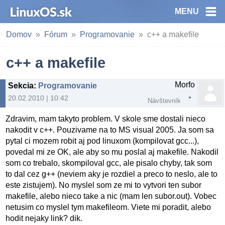
MENU
Domov
Fórum
Programovanie
c++ a makefile
c++ a makefile
Morfo
Sekcia
:
Programovanie
20.02.2010 | 10:42
Návštevník
Zdravim, mam takyto problem. V skole sme dostali nieco
nakodit v c++. Pouzivame na to MS visual 2005. Ja som sa
pytal ci mozem robit aj pod linuxom (kompilovat gcc...),
povedal mi ze OK, ale aby so mu poslal aj makefile. Nakodil
som co trebalo, skompiloval gcc, ale pisalo chyby, tak som
to dal cez g++ (neviem aky je rozdiel a preco to neslo, ale to
este zistujem). No myslel som ze mi to vytvori ten subor
makefile, alebo nieco take a nic (mam len subor.out). Vobec
netusim co myslel tym makefileom. Viete mi poradit, alebo
hodit nejaky link? dik.