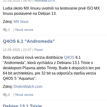
22.09.2025 | 08:40
|
redhawk1975
Ludia okolo MX linuxu uvolnili na testovanie prvé ISO MX
linuxu postavené na Debian 13.
Zdroj:
MX linux
|
Nová verzia
2
Q4OS 6.1 "Andromeda"
12.09.2025 | 22:07
|
Pavel
Bola vydaná nová verzia distribúcie
Q4OS
6.1
"Andromeda", ktorá vychádza z Debianu 13.1 Trixie s
desktopom Plasma alebo Trinity. Bude k dispozícii len pre
64 bit architektúru, pre 32 bit sa odporúča staršia verzia
Q4OS 5 "Aquarius".
Zdroj:
DistroWatch.com
|
Nová verzia
6
Debian 13.1 Trixie