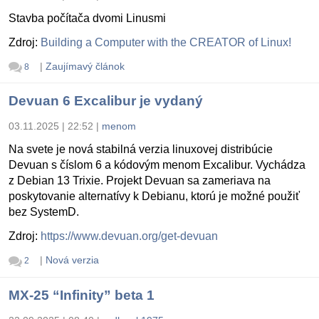
Stavba počítača dvomi Linusmi
Zdroj:
Building a Computer with the CREATOR of Linux!
|
Zaujímavý článok
8
Devuan 6 Excalibur je vydaný
03.11.2025 | 22:52
|
menom
Na svete je nová stabilná verzia linuxovej distribúcie
Devuan s číslom 6 a kódovým menom Excalibur. Vychádza
z Debian 13 Trixie. Projekt Devuan sa zameriava na
poskytovanie alternatívy k Debianu, ktorú je možné použiť
bez SystemD.
Zdroj:
https://www.devuan.org/get-devuan
|
Nová verzia
2
MX-25 “Infinity” beta 1