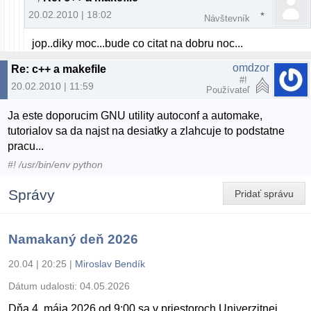
20.02.2010 | 18:02
Návštevník
jop..diky moc...bude co citat na dobru noc...
omdzor
Re: c++ a makefile
#!
20.02.2010 | 11:59
Používateľ
Ja este doporucim GNU utility autoconf a automake,
tutorialov sa da najst na desiatky a zlahcuje to podstatne
pracu...
#! /usr/bin/env python
Správy
Pridať správu
Namakaný deň 2026
20.04 | 20:25
|
Miroslav Bendík
Dátum udalosti:
04.05.2026
Dňa 4. mája 2026 od 9:00 sa v priestoroch Univerzitnej