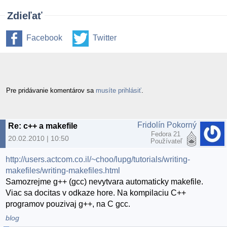
Zdieľať
Facebook
Twitter
Pre pridávanie komentárov sa
musíte prihlásiť
.
Fridolín Pokorný
Re: c++ a makefile
Fedora 21
20.02.2010 | 10:50
Používateľ
http://users.actcom.co.il/~choo/lupg/tutorials/writing-
makefiles/writing-makefiles.html
Samozrejme g++ (gcc) nevytvara automaticky makefile.
Viac sa docitas v odkaze hore. Na kompilaciu C++
programov pouzivaj g++, na C gcc.
blog