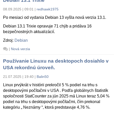
Debian 13.1 Trixie
08.09.2025 | 09:01
|
redhawk1975
Po mesiaci od vydania Debian 13 vyšla nová verzia 13.1.
Debian 13.1 Trixie opravuje 71 chýb a pridáva 16
bezpečnostných aktualizácií.
Zdroj:
Debian
|
Nová verzia
Používanie Linuxu na desktopoch dosiahlo v
USA rekordnú úroveň.
21.07.2025 | 19:40
|
Balin50
Linux prvýkrát v histórii prekročil 5 % podiel na trhu s
desktopovými počítačmi v USA . Podľa globálnych štatistík
spoločnosti StatCounter za jún 2025 má Linux teraz 5,04 %
podiel na trhu s desktopovými počítačmi, čím prekonal
kategóriu „ Neznámy “, ktorá predstavuje 4,76 %.