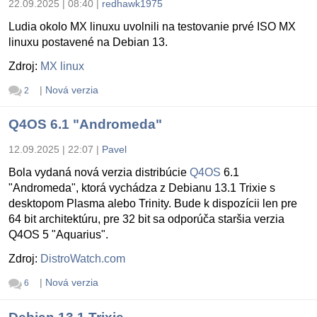
22.09.2025 | 08:40
|
redhawk1975
Ludia okolo MX linuxu uvolnili na testovanie prvé ISO MX
linuxu postavené na Debian 13.
Zdroj:
MX linux
|
Nová verzia
2
Q4OS 6.1 "Andromeda"
12.09.2025 | 22:07
|
Pavel
Bola vydaná nová verzia distribúcie
Q4OS
6.1
"Andromeda", ktorá vychádza z Debianu 13.1 Trixie s
desktopom Plasma alebo Trinity. Bude k dispozícii len pre
64 bit architektúru, pre 32 bit sa odporúča staršia verzia
Q4OS 5 "Aquarius".
Zdroj:
DistroWatch.com
|
Nová verzia
6