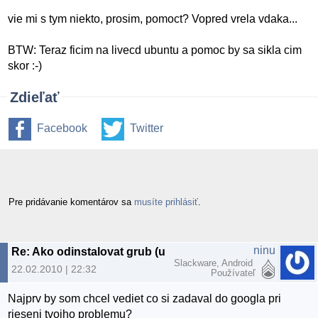
vie mi s tym niekto, prosim, pomoct? Vopred vrela vdaka...
BTW: Teraz ficim na livecd ubuntu a pomoc by sa sikla cim
skor :-)
Zdieľať
Facebook
Twitter
Pre pridávanie komentárov sa
musíte prihlásiť
.
ninu
Re: Ako odinstalovat grub (ubuntu 9.10)
Slackware, Android
22.02.2010 | 22:32
Používateľ
Najprv by som chcel vediet co si zadaval do googla pri
rieseni tvojho problemu?