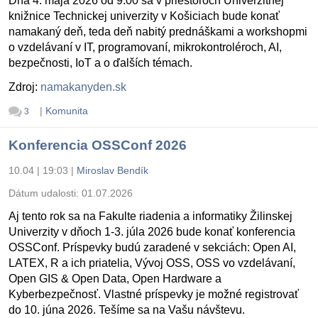
Dňa 4. mája 2026 od 9:00 sa v priestoroch Univerzitnej
knižnice Technickej univerzity v Košiciach bude konať
namakaný deň, teda deň nabitý prednáškami a workshopmi
o vzdelávaní v IT, programovaní, mikrokontroléroch, AI,
bezpečnosti, IoT a o ďalších témach.
Zdroj:
namakanyden.sk
|
Komunita
3
Konferencia OSSConf 2026
10.04 | 19:03
|
Miroslav Bendík
Dátum udalosti:
01.07.2026
Aj tento rok sa na Fakulte riadenia a informatiky Žilinskej
Univerzity v dňoch 1-3. júla 2026 bude konať konferencia
OSSConf. Príspevky budú zaradené v sekciách: Open AI,
LATEX, R a ich priatelia, Vývoj OSS, OSS vo vzdelávaní,
Open GIS & Open Data, Open Hardware a
Kyberbezpečnosť. Vlastné príspevky je možné registrovať
do 10. júna 2026. Tešíme sa na Vašu návštevu.