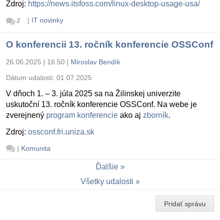
Zdroj:
https://news.itsfoss.com/linux-desktop-usage-usa/
|
IT novinky
2
O konferencii 13. ročník konferencie OSSConf
26.06.2025 | 16:50
|
Miroslav Bendík
Dátum udalosti:
01.07.2025
V dňoch 1. – 3. júla 2025 sa na Žilinskej univerzite
uskutoční 13. ročník konferencie OSSConf. Na webe je
zverejnený
program konferencie
ako aj
zborník
.
Zdroj:
ossconf.fri.uniza.sk
|
Komunita
Ďalšie
Všetky udalosti
Pridať správu