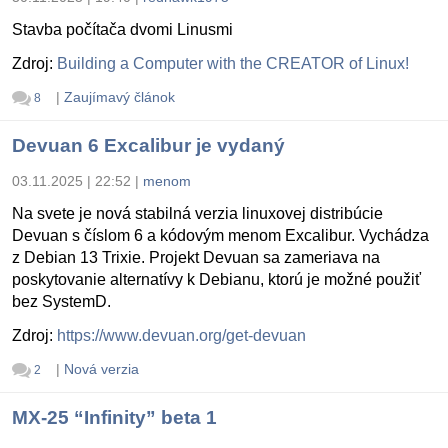
Stavba počítača dvomi Linusmi
Zdroj:
Building a Computer with the CREATOR of Linux!
|
Zaujímavý článok
8
Devuan 6 Excalibur je vydaný
03.11.2025 | 22:52
|
menom
Na svete je nová stabilná verzia linuxovej distribúcie
Devuan s číslom 6 a kódovým menom Excalibur. Vychádza
z Debian 13 Trixie. Projekt Devuan sa zameriava na
poskytovanie alternatívy k Debianu, ktorú je možné použiť
bez SystemD.
Zdroj:
https://www.devuan.org/get-devuan
|
Nová verzia
2
MX-25 “Infinity” beta 1