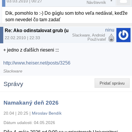
03.03.2010 | 00:27
Návštevník
Dik, pomohlo to :-) Do gúglu som toho veľa nedával, keďže
som nevedel čo tam zadať
ninu
Re: Ako odinstalovat grub (ubuntu 9.10)
Slackware, Android
22.02.2010 | 22:33
Používateľ
+ jedno z ďalších rieseni :::
http://www.heiser.net/posts/3256
Slackware
Správy
Pridať správu
Namakaný deň 2026
20.04 | 20:25
|
Miroslav Bendík
Dátum udalosti:
04.05.2026