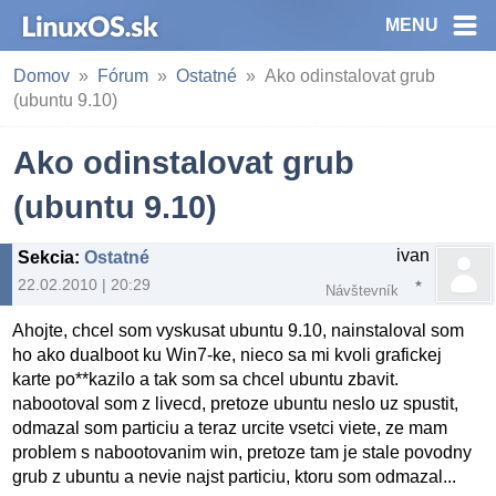
MENU
Domov
Fórum
Ostatné
Ako odinstalovat grub
(ubuntu 9.10)
Ako odinstalovat grub
(ubuntu 9.10)
ivan
Sekcia
:
Ostatné
22.02.2010 | 20:29
Návštevník
Ahojte, chcel som vyskusat ubuntu 9.10, nainstaloval som
ho ako dualboot ku Win7-ke, nieco sa mi kvoli grafickej
karte po**kazilo a tak som sa chcel ubuntu zbavit.
nabootoval som z livecd, pretoze ubuntu neslo uz spustit,
odmazal som particiu a teraz urcite vsetci viete, ze mam
problem s nabootovanim win, pretoze tam je stale povodny
grub z ubuntu a nevie najst particiu, ktoru som odmazal...