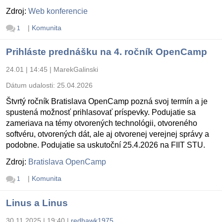
Zdroj:
Web konferencie
|
Komunita
1
Prihláste prednášku na 4. ročník OpenCamp
24.01 | 14:45
|
MarekGalinski
Dátum udalosti:
25.04.2026
Štvrtý ročník Bratislava OpenCamp pozná svoj termín a je
spustená možnosť prihlasovať príspevky. Podujatie sa
zameriava na témy otvorených technológii, otvoreného
softvéru, otvorených dát, ale aj otvorenej verejnej správy a
podobne. Podujatie sa uskutoční 25.4.2026 na FIIT STU.
Zdroj:
Bratislava OpenCamp
|
Komunita
1
Linus a Linus
30.11.2025 | 19:40
|
redhawk1975