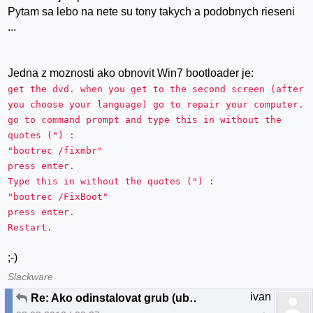
Pytam sa lebo na nete su tony takych a podobnych rieseni
...
Jedna z moznosti ako obnovit Win7 bootloader je:
get the dvd. when you get to the second screen (after
you choose your language) go to repair your computer.
go to command prompt and type this in without the
quotes (") :
"bootrec /fixmbr"
press enter.
Type this in without the quotes (") :
"bootrec /FixBoot"
press enter.
Restart.
;-)
Slackware
ivan
Re: Ako odinstalovat grub (ubuntu 9.10)