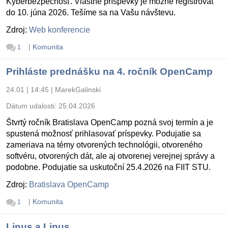
Kyberbezpečnosť. Vlastné príspevky je možné registrovať
do 10. júna 2026. Tešíme sa na Vašu návštevu.
Zdroj:
Web konferencie
|
Komunita
1
Prihláste prednášku na 4. ročník OpenCamp
24.01 | 14:45
|
MarekGalinski
Dátum udalosti:
25.04.2026
Štvrtý ročník Bratislava OpenCamp pozná svoj termín a je
spustená možnosť prihlasovať príspevky. Podujatie sa
zameriava na témy otvorených technológii, otvoreného
softvéru, otvorených dát, ale aj otvorenej verejnej správy a
podobne. Podujatie sa uskutoční 25.4.2026 na FIIT STU.
Zdroj:
Bratislava OpenCamp
|
Komunita
1
Linus a Linus