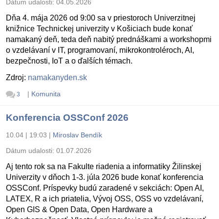
Dátum udalosti:
04.05.2026
Dňa 4. mája 2026 od 9:00 sa v priestoroch Univerzitnej
knižnice Technickej univerzity v Košiciach bude konať
namakaný deň, teda deň nabitý prednáškami a workshopmi
o vzdelávaní v IT, programovaní, mikrokontroléroch, AI,
bezpečnosti, IoT a o ďalších témach.
Zdroj:
namakanyden.sk
|
Komunita
3
Konferencia OSSConf 2026
10.04 | 19:03
|
Miroslav Bendík
Dátum udalosti:
01.07.2026
Aj tento rok sa na Fakulte riadenia a informatiky Žilinskej
Univerzity v dňoch 1-3. júla 2026 bude konať konferencia
OSSConf. Príspevky budú zaradené v sekciách: Open AI,
LATEX, R a ich priatelia, Vývoj OSS, OSS vo vzdelávaní,
Open GIS & Open Data, Open Hardware a