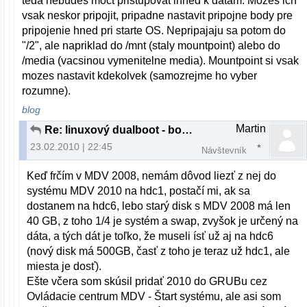
teda nebudes moct pristupovat ihned k datam. Mozes ich
vsak neskor pripojit, pripadne nastavit pripojne body pre
pripojenie hned pri starte OS. Nepripajaju sa potom do
"/2", ale napriklad do /mnt (staly mountpoint) alebo do
/media (vacsinou vymenitelne media). Mountpoint si vsak
mozes nastavit kdekolvek (samozrejme ho vyber
rozumne).
blog
Martin
Re: linuxový dualboot - body pripojenia
23.02.2010 | 22:45
Návštevník
Keď frčím v MDV 2008, nemám dôvod liezť z nej do
systému MDV 2010 na hdc1, postačí mi, ak sa
dostanem na hdc6, lebo starý disk s MDV 2008 má len
40 GB, z toho 1/4 je systém a swap, zvyšok je určený na
dáta, a tých dát je toľko, že museli ísť už aj na hdc6
(nový disk má 500GB, časť z toho je teraz už hdc1, ale
miesta je dosť).
Ešte včera som skúsil pridať 2010 do GRUBu cez
Ovládacie centrum MDV - Štart systému, ale asi som