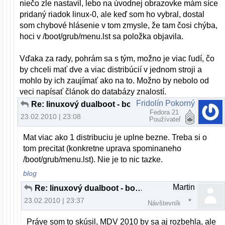
niečo zle nastavil, lebo na úvodnej obrazovke mám síce
pridaný riadok linux-0, ale keď som ho vybral, dostal
som chybové hlásenie v tom zmysle, že tam čosi chýba,
hoci v /boot/grub/menu.lst sa položka objavila.
Vďaka za rady, pohrám sa s tým, možno je viac ľudí, čo
by chceli mať dve a viac distribúcií v jednom stroji a
mohlo by ich zaujímať ako na to. Možno by nebolo od
veci napísať článok do databázy znalostí.
Fridolín Pokorný
Re: linuxový dualboot - body pripojenia
Fedora 21
23.02.2010 | 23:08
Používateľ
Mat viac ako 1 distribuciu je uplne bezne. Treba si o
tom precitat (konkretne uprava spominaneho
/boot/grub/menu.lst). Nie je to nic tazke.
blog
Martin
Re: linuxový dualboot - body pripojenia
23.02.2010 | 23:37
Návštevník
Práve som to skúsil, MDV 2010 by sa aj rozbehla, ale