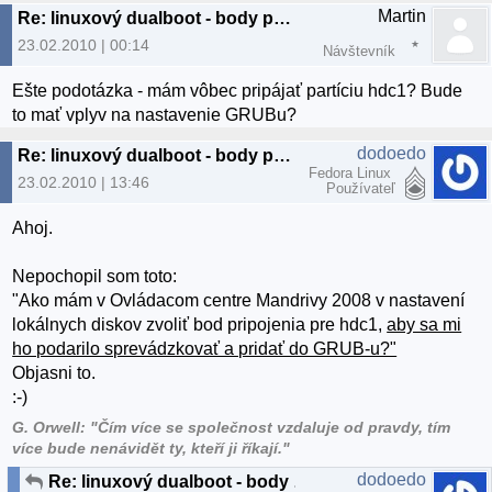
Martin
Re: linuxový dualboot - body pripojenia
23.02.2010 | 00:14
Návštevník
Ešte podotázka - mám vôbec pripájať partíciu hdc1? Bude
to mať vplyv na nastavenie GRUBu?
dodoedo
Re: linuxový dualboot - body pripojenia
Fedora Linux
23.02.2010 | 13:46
Používateľ
Ahoj.
Nepochopil som toto:
"Ako mám v Ovládacom centre Mandrivy 2008 v nastavení
lokálnych diskov zvoliť bod pripojenia pre hdc1,
aby sa mi
ho podarilo sprevádzkovať a pridať do GRUB-u?"
Objasni to.
:-)
G. Orwell: "Čím více se společnost vzdaluje od pravdy, tím
více bude nenávidět ty, kteří ji říkají."
dodoedo
Re: linuxový dualboot - body pripojenia