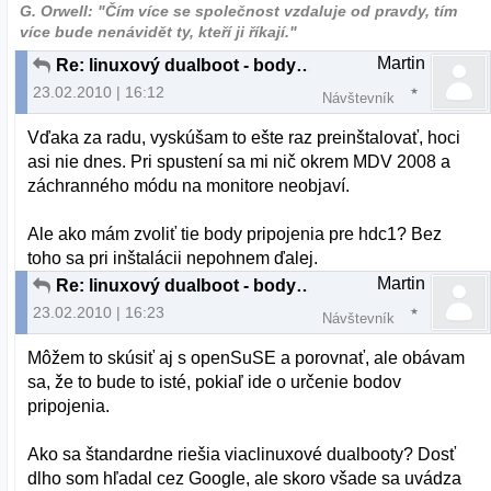
G. Orwell: "Čím více se společnost vzdaluje od pravdy, tím
více bude nenávidět ty, kteří ji říkají."
Martin
Re: linuxový dualboot - body pripojenia
23.02.2010 | 16:12
Návštevník
Vďaka za radu, vyskúšam to ešte raz preinštalovať, hoci
asi nie dnes. Pri spustení sa mi nič okrem MDV 2008 a
záchranného módu na monitore neobjaví.
Ale ako mám zvoliť tie body pripojenia pre hdc1? Bez
toho sa pri inštalácii nepohnem ďalej.
Martin
Re: linuxový dualboot - body pripojenia
23.02.2010 | 16:23
Návštevník
Môžem to skúsiť aj s openSuSE a porovnať, ale obávam
sa, že to bude to isté, pokiaľ ide o určenie bodov
pripojenia.
Ako sa štandardne riešia viaclinuxové dualbooty? Dosť
dlho som hľadal cez Google, ale skoro všade sa uvádza