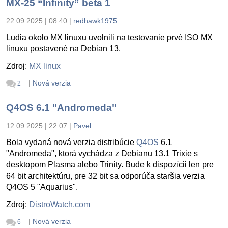
MX-25 “Infinity” beta 1
22.09.2025 | 08:40
|
redhawk1975
Ludia okolo MX linuxu uvolnili na testovanie prvé ISO MX
linuxu postavené na Debian 13.
Zdroj:
MX linux
|
Nová verzia
2
Q4OS 6.1 "Andromeda"
12.09.2025 | 22:07
|
Pavel
Bola vydaná nová verzia distribúcie
Q4OS
6.1
"Andromeda", ktorá vychádza z Debianu 13.1 Trixie s
desktopom Plasma alebo Trinity. Bude k dispozícii len pre
64 bit architektúru, pre 32 bit sa odporúča staršia verzia
Q4OS 5 "Aquarius".
Zdroj:
DistroWatch.com
|
Nová verzia
6