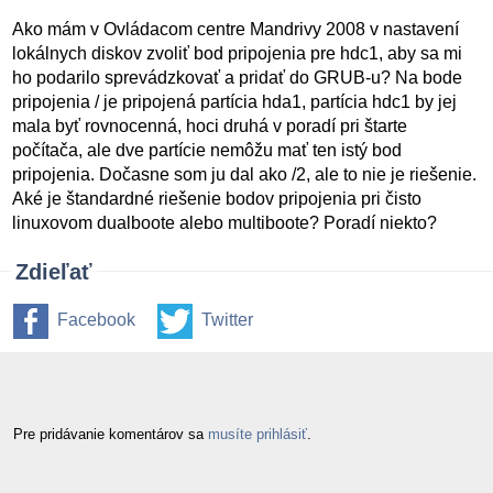
Ako mám v Ovládacom centre Mandrivy 2008 v nastavení
lokálnych diskov zvoliť bod pripojenia pre hdc1, aby sa mi
ho podarilo sprevádzkovať a pridať do GRUB-u? Na bode
pripojenia / je pripojená partícia hda1, partícia hdc1 by jej
mala byť rovnocenná, hoci druhá v poradí pri štarte
počítača, ale dve partície nemôžu mať ten istý bod
pripojenia. Dočasne som ju dal ako /2, ale to nie je riešenie.
Aké je štandardné riešenie bodov pripojenia pri čisto
linuxovom dualboote alebo multiboote? Poradí niekto?
Zdieľať
Facebook
Twitter
Pre pridávanie komentárov sa
musíte prihlásiť
.