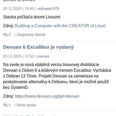
30.11.2025 | 19:40
|
redhawk1975
Stavba počítača dvomi Linusmi
Zdroj:
Building a Computer with the CREATOR of Linux!
|
Zaujímavý článok
8
Devuan 6 Excalibur je vydaný
03.11.2025 | 22:52
|
menom
Na svete je nová stabilná verzia linuxovej distribúcie
Devuan s číslom 6 a kódovým menom Excalibur. Vychádza
z Debian 13 Trixie. Projekt Devuan sa zameriava na
poskytovanie alternatívy k Debianu, ktorú je možné použiť
bez SystemD.
Zdroj:
https://www.devuan.org/get-devuan
|
Nová verzia
2