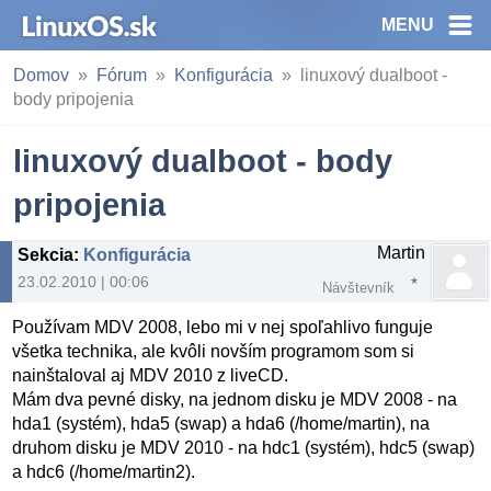
MENU
Domov
Fórum
Konfigurácia
linuxový dualboot -
body pripojenia
linuxový dualboot - body
pripojenia
Martin
Sekcia
:
Konfigurácia
23.02.2010 | 00:06
Návštevník
Používam MDV 2008, lebo mi v nej spoľahlivo funguje
všetka technika, ale kvôli novším programom som si
nainštaloval aj MDV 2010 z liveCD.
Mám dva pevné disky, na jednom disku je MDV 2008 - na
hda1 (systém), hda5 (swap) a hda6 (/home/martin), na
druhom disku je MDV 2010 - na hdc1 (systém), hdc5 (swap)
a hdc6 (/home/martin2).