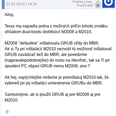
Fedora Linux
23.02.2010 | 14:24
Používateľ
Ahoj.
Teraz ma napadla jedna z možných príčin tohoto zmätku
ohľadom dual-bootu distribúcií M2008 a M2010.
M2008 "defaultne" inštalovala GRUB vždy do MBR.
Ak si Ty pri inštalácii M2010 nezvolil tú možnosť inštalovať
GRUB zavádzač tiež do MBR, ale povedzme
(najpravdepodobnejšie) do rootu na /dev/hdc, tak sa Ti pri
spustení PC objaví GRUB menu M2008, ano ?
Ak hej, najrýchlejšie riešenie je preinštaluj M2010 tak, že
vybereš pri jej inštaláci umiestnenie GRUBu do MBR.
Samozrejme, ak si použil GRUB aj pre M2008 aj pre
M2010.
:-)