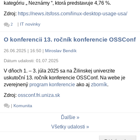
kategóriu „ Neznámy “, ktorá predstavuje 4,76 %.
Zdroj:
https://news.itsfoss.com/linux-desktop-usage-usa/
|
IT novinky
2
O konferencii 13. ročník konferencie OSSConf
26.06.2025 | 16:50
|
Miroslav Bendík
Dátum udalosti:
01.07.2025
V dňoch 1. – 3. júla 2025 sa na Žilinskej univerzite
uskutoční 13. ročník konferencie OSSConf. Na webe je
zverejnený
program konferencie
ako aj
zborník
.
Zdroj:
ossconf.fri.uniza.sk
|
Komunita
Ďalšie
Všetky udalosti