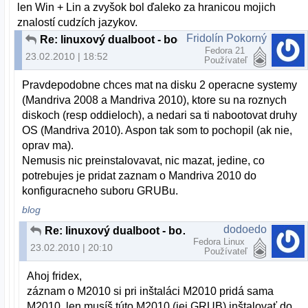
len Win + Lin a zvyšok bol ďaleko za hranicou mojich
znalostí cudzích jazykov.
Fridolín Pokorný
Re: linuxový dualboot - body pripojenia
Fedora 21
23.02.2010 | 18:52
Používateľ
Pravdepodobne chces mat na disku 2 operacne systemy
(Mandriva 2008 a Mandriva 2010), ktore su na roznych
diskoch (resp oddieloch), a nedari sa ti nabootovat druhy
OS (Mandriva 2010). Aspon tak som to pochopil (ak nie,
oprav ma).
Nemusis nic preinstalovavat, nic mazat, jedine, co
potrebujes je pridat zaznam o Mandriva 2010 do
konfiguracneho suboru GRUBu.
blog
dodoedo
Re: linuxový dualboot - body pripojenia
Fedora Linux
23.02.2010 | 20:10
Používateľ
Ahoj fridex,
záznam o M2010 si pri inštaláci M2010 pridá sama
M2010, len musíš túto M2010 (jej GRUB) inštalovať do