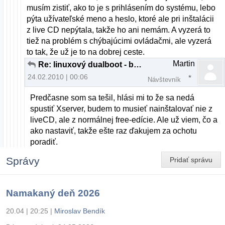
musím zistiť, ako to je s prihlásením do systému, lebo
pýta užívateľské meno a heslo, ktoré ale pri inštalácii
z live CD nepýtala, takže ho ani nemám. A vyzerá to
tiež na problém s chýbajúcimi ovládačmi, ale vyzerá
to tak, že už je to na dobrej ceste.
Martin
Re: linuxový dualboot - body pripojenia
24.02.2010 | 00:06
Návštevník
Predčasne som sa tešil, hlási mi to že sa nedá
spustiť Xserver, budem to musieť nainštalovať nie z
liveCD, ale z normálnej free-edície. Ale už viem, čo a
ako nastaviť, takže ešte raz ďakujem za ochotu
poradiť.
Správy
Pridať správu
Namakaný deň 2026
20.04 | 20:25
|
Miroslav Bendík