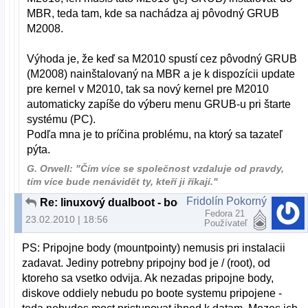
MBR, teda tam, kde sa nachádza aj pôvodný GRUB
M2008.
Výhoda je, že keď sa M2010 spustí cez pôvodný GRUB
(M2008) nainštalovaný na MBR a je k dispozícii update
pre kernel v M2010, tak sa nový kernel pre M2010
automaticky zapíše do výberu menu GRUB-u pri štarte
systému (PC).
Podľa mna je to príčina problému, na ktorý sa tazateľ
pýta.
G. Orwell: "Čím více se společnost vzdaluje od pravdy,
tím více bude nenávidět ty, kteří ji říkají."
Fridolín Pokorný
Re: linuxový dualboot - body pripojenia
Fedora 21
23.02.2010 | 18:56
Používateľ
PS: Pripojne body (mountpointy) nemusis pri instalacii
zadavat. Jediny potrebny pripojny bod je / (root), od
ktoreho sa vsetko odvija. Ak nezadas pripojne body,
diskove oddiely nebudu po boote systemu pripojene -