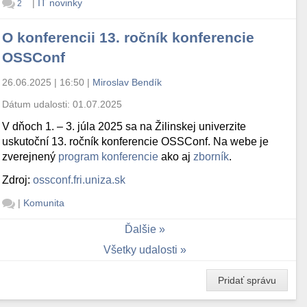
|
IT novinky
2
O konferencii 13. ročník konferencie
OSSConf
26.06.2025 | 16:50
|
Miroslav Bendík
Dátum udalosti:
01.07.2025
V dňoch 1. – 3. júla 2025 sa na Žilinskej univerzite
uskutoční 13. ročník konferencie OSSConf. Na webe je
zverejnený
program konferencie
ako aj
zborník
.
Zdroj:
ossconf.fri.uniza.sk
|
Komunita
Ďalšie
Všetky udalosti
Pridať správu