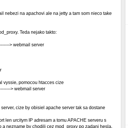
l nebezi na apachovi ale na jetty a tam som nieco take
d_proxy. Teda nejako takto:
-----> webmail server
r
al vyssie, pomocou htacces cize
------> webmail server
server, cize by obisiel apache server tak sa dostane
port len urcitym IP adresam a tomu APACHE serveru s
o a nezname by chodili cez mod_proxy po zadani hesla.