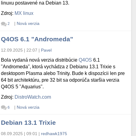
linuxu postavené na Debian 13.
Zdroj:
MX linux
|
Nová verzia
2
Q4OS 6.1 "Andromeda"
12.09.2025 | 22:07
|
Pavel
Bola vydaná nová verzia distribúcie
Q4OS
6.1
"Andromeda", ktorá vychádza z Debianu 13.1 Trixie s
desktopom Plasma alebo Trinity. Bude k dispozícii len pre
64 bit architektúru, pre 32 bit sa odporúča staršia verzia
Q4OS 5 "Aquarius".
Zdroj:
DistroWatch.com
|
Nová verzia
6
Debian 13.1 Trixie
08.09.2025 | 09:01
|
redhawk1975