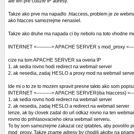
ale len pre cudzie IP adresy.
Takze ako prve ma napadlo .htaccess, problem je ze webmai
ako htacces samozrejme nenasiel.
Takze ako druhe ma napada ci by nebolo na toto vhodne mo
INTERNET <----------> APACHE SERVER s mod_proxy <-----
cize na tom APACHE SERVER sa overia IP
1. ak sedia rovno hodi redirect na webmail server
2. ak nesedia, zadaj HESLO a proxy mod na webmail serve
Ide mi o to ze to mozem spravit presne takto ako som popis
INTERNET <----------> APACHE SERVER(iba htaccess) <----
1. ak sedia rovno hodi redirect na webmail server
2. ak nesedia, zadaj HESLO a redirect na webmail server
lenze, ak by clovek zadal do url odkaz rovno na ten webmai 
rovno do prihlasovacieho okna webmail serveru.
To by som samozrejme zakazal cez iptables, aby povolilo 
mod_proxy. Takze zname adresy by chodili akoby na priam