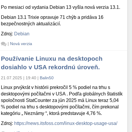
Po mesiaci od vydania Debian 13 vyšla nová verzia 13.1.
Debian 13.1 Trixie opravuje 71 chýb a pridáva 16
bezpečnostných aktualizácií.
Zdroj:
Debian
|
Nová verzia
Používanie Linuxu na desktopoch
dosiahlo v USA rekordnú úroveň.
21.07.2025 | 19:40
|
Balin50
Linux prvýkrát v histórii prekročil 5 % podiel na trhu s
desktopovými počítačmi v USA . Podľa globálnych štatistík
spoločnosti StatCounter za jún 2025 má Linux teraz 5,04
% podiel na trhu s desktopovými počítačmi, čím prekonal
kategóriu „ Neznámy “, ktorá predstavuje 4,76 %.
Zdroj:
https://news.itsfoss.com/linux-desktop-usage-usa/