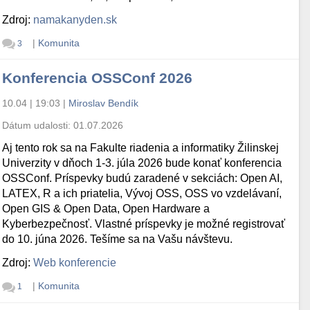
Zdroj:
namakanyden.sk
|
Komunita
3
Konferencia OSSConf 2026
10.04 | 19:03
|
Miroslav Bendík
Dátum udalosti:
01.07.2026
Aj tento rok sa na Fakulte riadenia a informatiky Žilinskej
Univerzity v dňoch 1-3. júla 2026 bude konať konferencia
OSSConf. Príspevky budú zaradené v sekciách: Open AI,
LATEX, R a ich priatelia, Vývoj OSS, OSS vo vzdelávaní,
Open GIS & Open Data, Open Hardware a
Kyberbezpečnosť. Vlastné príspevky je možné registrovať
do 10. júna 2026. Tešíme sa na Vašu návštevu.
Zdroj:
Web konferencie
|
Komunita
1