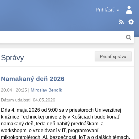
Prihlásiť
Správy
Pridať správu
Namakaný deň 2026
20.04 | 20:25
|
Miroslav Bendík
Dátum udalosti:
04.05.2026
Dňa 4. mája 2026 od 9:00 sa v priestoroch Univerzitnej
knižnice Technickej univerzity v Košiciach bude konať
namakaný deň, teda deň nabitý prednáškami a
workshopmi o vzdelávaní v IT, programovaní,
mikrokontroléroch, AI, bezpečnosti, IoT a o ďalších témach.