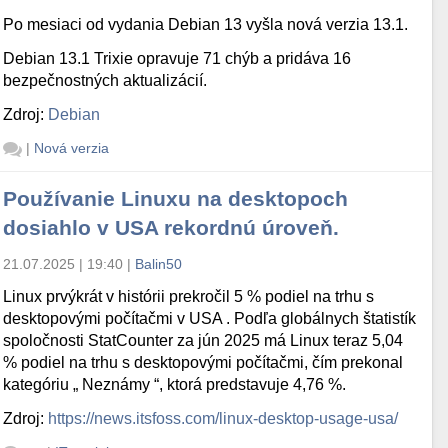
Po mesiaci od vydania Debian 13 vyšla nová verzia 13.1.
Debian 13.1 Trixie opravuje 71 chýb a pridáva 16
bezpečnostných aktualizácií.
Zdroj:
Debian
|
Nová verzia
Používanie Linuxu na desktopoch
dosiahlo v USA rekordnú úroveň.
21.07.2025 | 19:40
|
Balin50
Linux prvýkrát v histórii prekročil 5 % podiel na trhu s
desktopovými počítačmi v USA . Podľa globálnych štatistík
spoločnosti StatCounter za jún 2025 má Linux teraz 5,04
% podiel na trhu s desktopovými počítačmi, čím prekonal
kategóriu „ Neznámy “, ktorá predstavuje 4,76 %.
Zdroj:
https://news.itsfoss.com/linux-desktop-usage-usa/