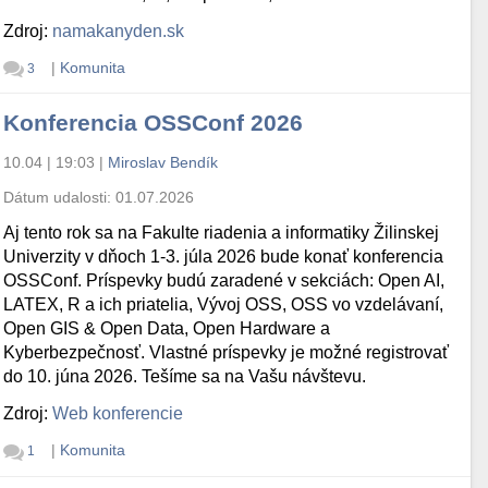
Zdroj:
namakanyden.sk
|
Komunita
3
Konferencia OSSConf 2026
10.04 | 19:03
|
Miroslav Bendík
Dátum udalosti:
01.07.2026
Aj tento rok sa na Fakulte riadenia a informatiky Žilinskej
Univerzity v dňoch 1-3. júla 2026 bude konať konferencia
OSSConf. Príspevky budú zaradené v sekciách: Open AI,
LATEX, R a ich priatelia, Vývoj OSS, OSS vo vzdelávaní,
Open GIS & Open Data, Open Hardware a
Kyberbezpečnosť. Vlastné príspevky je možné registrovať
do 10. júna 2026. Tešíme sa na Vašu návštevu.
Zdroj:
Web konferencie
|
Komunita
1