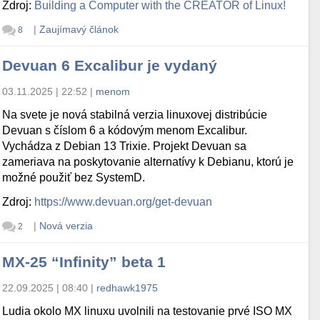
Zdroj:
Building a Computer with the CREATOR of Linux!
|
Zaujímavý článok
8
Devuan 6 Excalibur je vydaný
03.11.2025 | 22:52
|
menom
Na svete je nová stabilná verzia linuxovej distribúcie
Devuan s číslom 6 a kódovým menom Excalibur.
Vychádza z Debian 13 Trixie. Projekt Devuan sa
zameriava na poskytovanie alternatívy k Debianu, ktorú je
možné použiť bez SystemD.
Zdroj:
https://www.devuan.org/get-devuan
|
Nová verzia
2
MX-25 “Infinity” beta 1
22.09.2025 | 08:40
|
redhawk1975
Ludia okolo MX linuxu uvolnili na testovanie prvé ISO MX