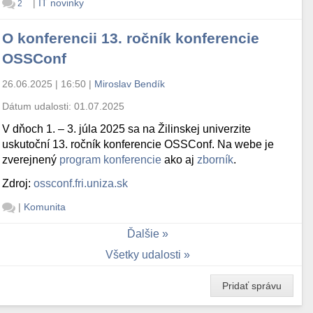
|
IT novinky
2
O konferencii 13. ročník konferencie
OSSConf
26.06.2025 | 16:50
|
Miroslav Bendík
Dátum udalosti:
01.07.2025
V dňoch 1. – 3. júla 2025 sa na Žilinskej univerzite
uskutoční 13. ročník konferencie OSSConf. Na webe je
zverejnený
program konferencie
ako aj
zborník
.
Zdroj:
ossconf.fri.uniza.sk
|
Komunita
Ďalšie
Všetky udalosti
Pridať správu