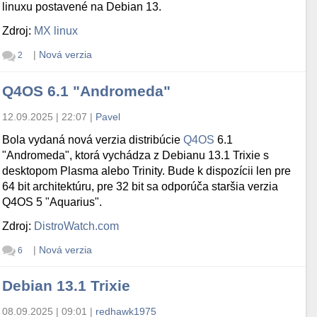
linuxu postavené na Debian 13.
Zdroj:
MX linux
|
Nová verzia
2
Q4OS 6.1 "Andromeda"
12.09.2025 | 22:07
|
Pavel
Bola vydaná nová verzia distribúcie
Q4OS
6.1
"Andromeda", ktorá vychádza z Debianu 13.1 Trixie s
desktopom Plasma alebo Trinity. Bude k dispozícii len pre
64 bit architektúru, pre 32 bit sa odporúča staršia verzia
Q4OS 5 "Aquarius".
Zdroj:
DistroWatch.com
|
Nová verzia
6
Debian 13.1 Trixie
08.09.2025 | 09:01
|
redhawk1975