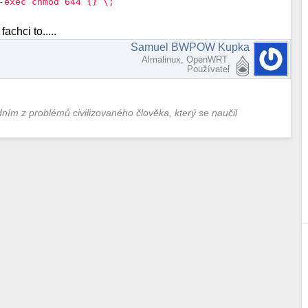
-exec chmod 644 {} \;
chci to.....
Samuel BWPOW Kupka
Almalinux, OpenWRT
Používateľ
edním z problémů civilizovaného člověka, který se naučil