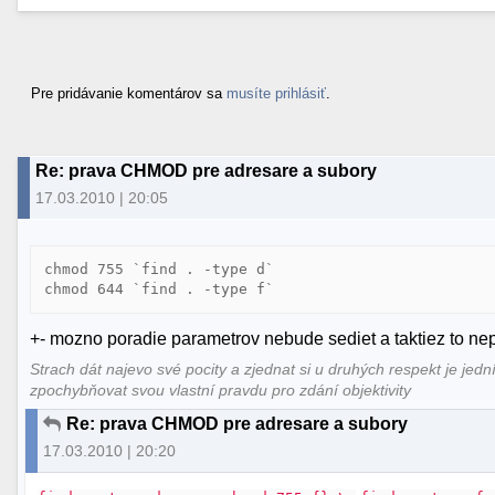
Pre pridávanie komentárov sa
musíte prihlásiť
.
Re: prava CHMOD pre adresare a subory
17.03.2010 | 20:05
chmod 755 `find . -type d`

chmod 644 `find . -type f`
+- mozno poradie parametrov nebude sediet a taktiez to nepo
Strach dát najevo své pocity a zjednat si u druhých respekt je jedn
zpochybňovat svou vlastní pravdu pro zdání objektivity
Re: prava CHMOD pre adresare a subory
17.03.2010 | 20:20