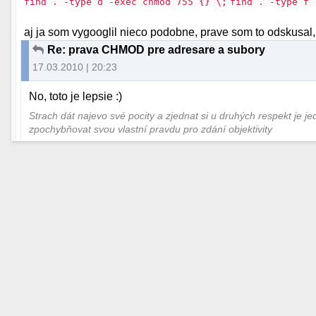
find . -type d -exec chmod 755 {} \;
find . -type f 
aj ja som vygooglil nieco podobne, prave som to odskusal, fa
Re: prava CHMOD pre adresare a subory
17.03.2010 | 20:23
No, toto je lepsie :)
Strach dát najevo své pocity a zjednat si u druhých respekt je j
zpochybňovat svou vlastní pravdu pro zdání objektivity