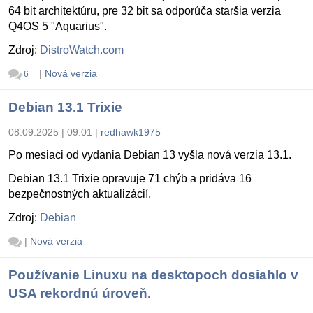
64 bit architektúru, pre 32 bit sa odporúča staršia verzia
Q4OS 5 "Aquarius".
Zdroj:
DistroWatch.com
|
Nová verzia
6
Debian 13.1 Trixie
08.09.2025 | 09:01
|
redhawk1975
Po mesiaci od vydania Debian 13 vyšla nová verzia 13.1.
Debian 13.1 Trixie opravuje 71 chýb a pridáva 16
bezpečnostných aktualizácií.
Zdroj:
Debian
|
Nová verzia
Používanie Linuxu na desktopoch dosiahlo v
USA rekordnú úroveň.