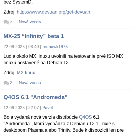
bez SystemD.
Zdroj:
https://www.devuan.org/get-devuan
|
Nová verzia
2
MX-25 “Infinity” beta 1
22.09.2025 | 08:40
|
redhawk1975
Ludia okolo MX linuxu uvolnili na testovanie prvé ISO MX
linuxu postavené na Debian 13.
Zdroj:
MX linux
|
Nová verzia
2
Q4OS 6.1 "Andromeda"
12.09.2025 | 22:07
|
Pavel
Bola vydaná nová verzia distribúcie
Q4OS
6.1
"Andromeda", ktorá vychádza z Debianu 13.1 Trixie s
desktopom Plasma alebo Trinity. Bude k dispozícii len pre