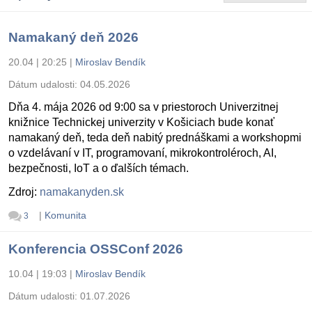
Namakaný deň 2026
20.04 | 20:25
|
Miroslav Bendík
Dátum udalosti:
04.05.2026
Dňa 4. mája 2026 od 9:00 sa v priestoroch Univerzitnej
knižnice Technickej univerzity v Košiciach bude konať
namakaný deň, teda deň nabitý prednáškami a workshopmi
o vzdelávaní v IT, programovaní, mikrokontroléroch, AI,
bezpečnosti, IoT a o ďalších témach.
Zdroj:
namakanyden.sk
|
Komunita
3
Konferencia OSSConf 2026
10.04 | 19:03
|
Miroslav Bendík
Dátum udalosti:
01.07.2026