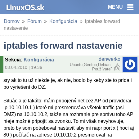
MENU
Domov
Fórum
Konfigurácia
iptables forward
nastavenie
iptables forward nastavenie
denwerko
Sekcia
:
Konfigurácia
Ubuntu,Gentoo,Debian
03.04.2010 | 19:36
Používateľ
sry ak to tu už niekde je, ak nie, bodlo by keby ste to pridali
po vyriešení do DZ.
Situácia je takáto: mám pripojený net cez AP od providera(
ip 10.10.10.1 ) ktoré mi presmeruváva všetok traffic (asi
DMZ) na 10.10.10.2, takže na rozhranie pre správu toho AP
nieje možné pripojiť sa zvonku. To mi však nevyhovuje,
preto by som potreboval nastaviť aby mi napr port x ( hoci aj
80 ) počítač na adrese 10.10.10.2 presmeroval na