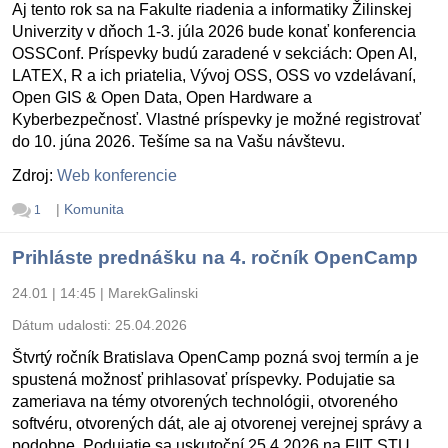
Aj tento rok sa na Fakulte riadenia a informatiky Žilinskej
Univerzity v dňoch 1-3. júla 2026 bude konať konferencia
OSSConf. Príspevky budú zaradené v sekciách: Open AI,
LATEX, R a ich priatelia, Vývoj OSS, OSS vo vzdelávaní,
Open GIS & Open Data, Open Hardware a
Kyberbezpečnosť. Vlastné príspevky je možné registrovať
do 10. júna 2026. Tešíme sa na Vašu návštevu.
Zdroj:
Web konferencie
|
Komunita
1
Prihláste prednášku na 4. ročník OpenCamp
24.01 | 14:45
|
MarekGalinski
Dátum udalosti:
25.04.2026
Štvrtý ročník Bratislava OpenCamp pozná svoj termín a je
spustená možnosť prihlasovať príspevky. Podujatie sa
zameriava na témy otvorených technológii, otvoreného
softvéru, otvorených dát, ale aj otvorenej verejnej správy a
podobne. Podujatie sa uskutoční 25.4.2026 na FIIT STU.