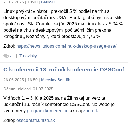
21.07.2025 | 19:40
|
Balin50
Linux prvýkrát v histórii prekročil 5 % podiel na trhu s
desktopovými počítačmi v USA . Podľa globálnych štatistík
spoločnosti StatCounter za jún 2025 má Linux teraz 5,04 %
podiel na trhu s desktopovými počítačmi, čím prekonal
kategóriu „ Neznámy “, ktorá predstavuje 4,76 %.
Zdroj:
https://news.itsfoss.com/linux-desktop-usage-usa/
|
IT novinky
2
O konferencii 13. ročník konferencie OSSConf
26.06.2025 | 16:50
|
Miroslav Bendík
Dátum udalosti:
01.07.2025
V dňoch 1. – 3. júla 2025 sa na Žilinskej univerzite
uskutoční 13. ročník konferencie OSSConf. Na webe je
zverejnený
program konferencie
ako aj
zborník
.
Zdroj:
ossconf.fri.uniza.sk