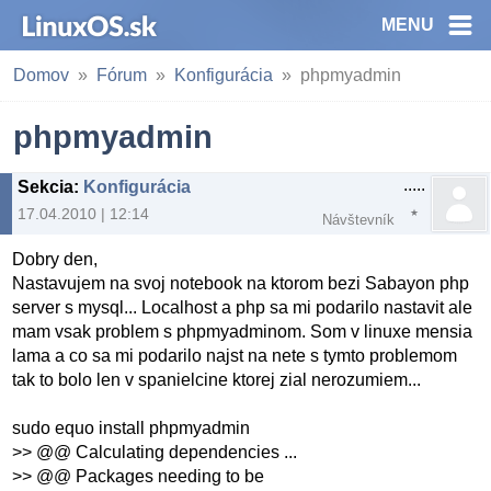
MENU
Domov
Fórum
Konfigurácia
phpmyadmin
phpmyadmin
.....
Sekcia
:
Konfigurácia
17.04.2010 | 12:14
Návštevník
Dobry den,
Nastavujem na svoj notebook na ktorom bezi Sabayon php
server s mysql... Localhost a php sa mi podarilo nastavit ale
mam vsak problem s phpmyadminom. Som v linuxe mensia
lama a co sa mi podarilo najst na nete s tymto problemom
tak to bolo len v spanielcine ktorej zial nerozumiem...
sudo equo install phpmyadmin
>> @@ Calculating dependencies ...
>> @@ Packages needing to be