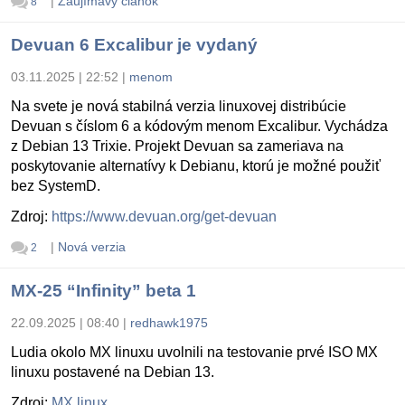
|
Zaujímavý článok
8
Devuan 6 Excalibur je vydaný
03.11.2025 | 22:52
|
menom
Na svete je nová stabilná verzia linuxovej distribúcie
Devuan s číslom 6 a kódovým menom Excalibur. Vychádza
z Debian 13 Trixie. Projekt Devuan sa zameriava na
poskytovanie alternatívy k Debianu, ktorú je možné použiť
bez SystemD.
Zdroj:
https://www.devuan.org/get-devuan
|
Nová verzia
2
MX-25 “Infinity” beta 1
22.09.2025 | 08:40
|
redhawk1975
Ludia okolo MX linuxu uvolnili na testovanie prvé ISO MX
linuxu postavené na Debian 13.
Zdroj:
MX linux