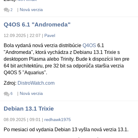
|
Nová verzia
2
Q4OS 6.1 "Andromeda"
12.09.2025 | 22:07
|
Pavel
Bola vydaná nová verzia distribúcie
Q4OS
6.1
"Andromeda", ktorá vychádza z Debianu 13.1 Trixie s
desktopom Plasma alebo Trinity. Bude k dispozícii len pre
64 bit architektúru, pre 32 bit sa odporúča staršia verzia
Q4OS 5 "Aquarius".
Zdroj:
DistroWatch.com
|
Nová verzia
6
Debian 13.1 Trixie
08.09.2025 | 09:01
|
redhawk1975
Po mesiaci od vydania Debian 13 vyšla nová verzia 13.1.