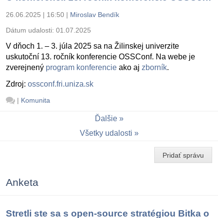
26.06.2025 | 16:50
|
Miroslav Bendík
Dátum udalosti:
01.07.2025
V dňoch 1. – 3. júla 2025 sa na Žilinskej univerzite
uskutoční 13. ročník konferencie OSSConf. Na webe je
zverejnený
program konferencie
ako aj
zborník
.
Zdroj:
ossconf.fri.uniza.sk
|
Komunita
Ďalšie
Všetky udalosti
Pridať správu
Anketa
Stretli ste sa s open-source stratégiou Bitka o