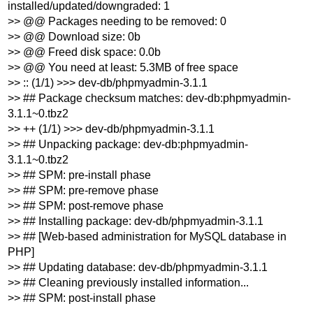
installed/updated/downgraded: 1
>> @@ Packages needing to be removed: 0
>> @@ Download size: 0b
>> @@ Freed disk space: 0.0b
>> @@ You need at least: 5.3MB of free space
>> :: (1/1) >>> dev-db/phpmyadmin-3.1.1
>> ## Package checksum matches: dev-db:phpmyadmin-
3.1.1~0.tbz2
>> ++ (1/1) >>> dev-db/phpmyadmin-3.1.1
>> ## Unpacking package: dev-db:phpmyadmin-
3.1.1~0.tbz2
>> ## SPM: pre-install phase
>> ## SPM: pre-remove phase
>> ## SPM: post-remove phase
>> ## Installing package: dev-db/phpmyadmin-3.1.1
>> ## [Web-based administration for MySQL database in
PHP]
>> ## Updating database: dev-db/phpmyadmin-3.1.1
>> ## Cleaning previously installed information...
>> ## SPM: post-install phase