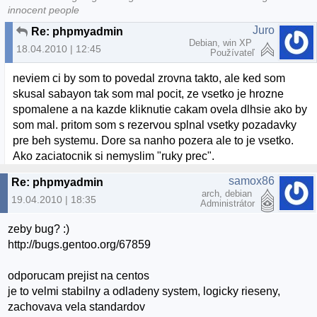
innocent people
Juro
Re: phpmyadmin
Debian, win XP
18.04.2010 | 12:45
Používateľ
neviem ci by som to povedal zrovna takto, ale ked som
skusal sabayon tak som mal pocit, ze vsetko je hrozne
spomalene a na kazde kliknutie cakam ovela dlhsie ako by
som mal. pritom som s rezervou splnal vsetky pozadavky
pre beh systemu. Dore sa nanho pozera ale to je vsetko.
Ako zaciatocnik si nemyslim "ruky prec".
samox86
Re: phpmyadmin
arch, debian
19.04.2010 | 18:35
Administrátor
zeby bug? :)
http://bugs.gentoo.org/67859
odporucam prejist na centos
je to velmi stabilny a odladeny system, logicky rieseny,
zachovava vela standardov