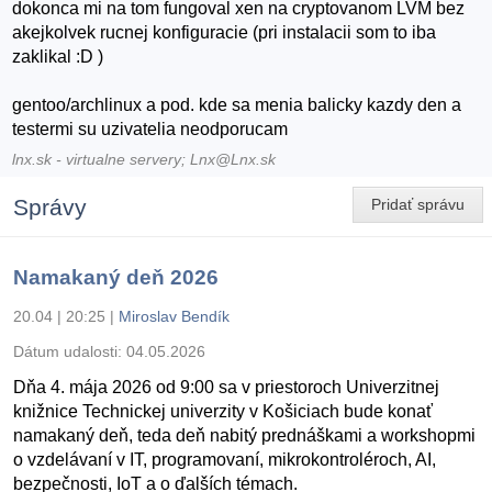
dokonca mi na tom fungoval xen na cryptovanom LVM bez
akejkolvek rucnej konfiguracie (pri instalacii som to iba
zaklikal :D )
gentoo/archlinux a pod. kde sa menia balicky kazdy den a
testermi su uzivatelia neodporucam
lnx.sk - virtualne servery; Lnx@Lnx.sk
Správy
Pridať správu
Namakaný deň 2026
20.04 | 20:25
|
Miroslav Bendík
Dátum udalosti:
04.05.2026
Dňa 4. mája 2026 od 9:00 sa v priestoroch Univerzitnej
knižnice Technickej univerzity v Košiciach bude konať
namakaný deň, teda deň nabitý prednáškami a workshopmi
o vzdelávaní v IT, programovaní, mikrokontroléroch, AI,
bezpečnosti, IoT a o ďalších témach.