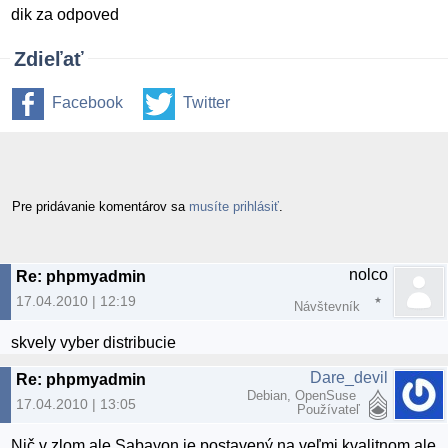
dik za odpoved
Zdieľať
Facebook
Twitter
Pre pridávanie komentárov sa
musíte prihlásiť
.
nolco
Re: phpmyadmin
17.04.2010 | 12:19
Návštevník
skvely vyber distribucie
Dare_devil
Re: phpmyadmin
Debian, OpenSuse
17.04.2010 | 13:05
Používateľ
Nič v zlom ale Sabayon je postavený na veľmi kvalitnom ale