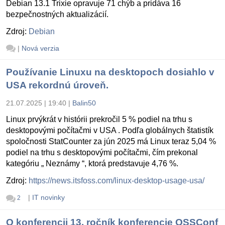
Debian 13.1 Trixie opravuje 71 chýb a pridáva 16
bezpečnostných aktualizácií.
Zdroj:
Debian
|
Nová verzia
Používanie Linuxu na desktopoch dosiahlo v
USA rekordnú úroveň.
21.07.2025 | 19:40
|
Balin50
Linux prvýkrát v histórii prekročil 5 % podiel na trhu s
desktopovými počítačmi v USA . Podľa globálnych štatistík
spoločnosti StatCounter za jún 2025 má Linux teraz 5,04 %
podiel na trhu s desktopovými počítačmi, čím prekonal
kategóriu „ Neznámy “, ktorá predstavuje 4,76 %.
Zdroj:
https://news.itsfoss.com/linux-desktop-usage-usa/
|
IT novinky
2
O konferencii 13. ročník konferencie OSSConf