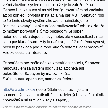
veľmi zložitom systéme.. Ide o to že je to založené na
Gentoo Linuxe a ten si musíš konfigurovať sám od začiatku
až po koniec ( prvotná inštalácia má pár MB ). Sabayon robí
to že tento skvelý systém zhovadí a nainštaluje ho
"optimalizovaný". Lenže to "optimalizovanie" robí tak zle, že
to môžem porovnať s týmto príkladom: Si super
automechanik a dojde ti nový motor, ale v súčiastkách, máš
si ho poskladať sám.. A ty to dáš svojmu 12-ročnému synovi,
nech to poskladá podľa toho, ako ťa doteraz videl pracovať..
Všetko čo sa dá - doserie.
Odporúčam pre začiatočníka zmeniť distribúciu, Sabayon
nepovažujem za systém hodný začiatočníka ani
pokročilého. Sabayon by mal zaniknúť..
Skús ubuntu, opensuse, mandriva, fedora..
http://www.linux.cz/
( dole "Stáhnout linux" - je tam
spomenutých viacero distribúcií rozdelených na začiatočník
/ pokročilý a sú tam ich klady a zápory )
There is no flag large enough to cover the shame of killing