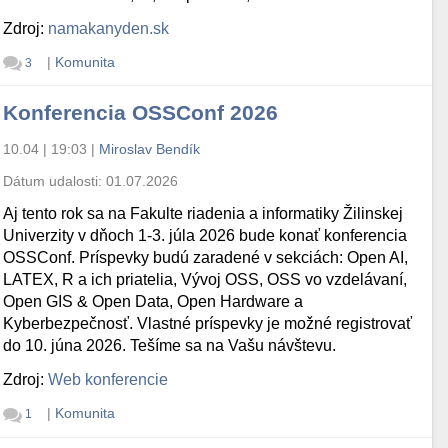
Zdroj:
namakanyden.sk
|
Komunita
3
Konferencia OSSConf 2026
10.04 | 19:03
|
Miroslav Bendík
Dátum udalosti:
01.07.2026
Aj tento rok sa na Fakulte riadenia a informatiky Žilinskej
Univerzity v dňoch 1-3. júla 2026 bude konať konferencia
OSSConf. Príspevky budú zaradené v sekciách: Open AI,
LATEX, R a ich priatelia, Vývoj OSS, OSS vo vzdelávaní,
Open GIS & Open Data, Open Hardware a
Kyberbezpečnosť. Vlastné príspevky je možné registrovať
do 10. júna 2026. Tešíme sa na Vašu návštevu.
Zdroj:
Web konferencie
|
Komunita
1