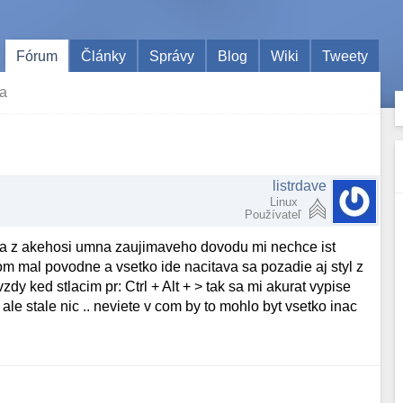
Fórum
Články
Správy
Blog
Wiki
Tweety
ca
listrdave
Linux
Používateľ
 a z akehosi umna zaujimaveho dovodu mi nechce ist
om mal povodne a vsetko ide nacitava sa pozadie aj styl z
y ked stlacim pr: Ctrl + Alt + > tak sa mi akurat vypise
le stale nic .. neviete v com by to mohlo byt vsetko inac