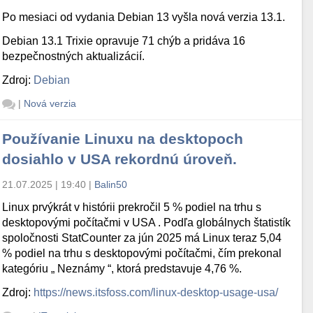
Po mesiaci od vydania Debian 13 vyšla nová verzia 13.1.
Debian 13.1 Trixie opravuje 71 chýb a pridáva 16
bezpečnostných aktualizácií.
Zdroj:
Debian
|
Nová verzia
Používanie Linuxu na desktopoch
dosiahlo v USA rekordnú úroveň.
21.07.2025 | 19:40
|
Balin50
Linux prvýkrát v histórii prekročil 5 % podiel na trhu s
desktopovými počítačmi v USA . Podľa globálnych štatistík
spoločnosti StatCounter za jún 2025 má Linux teraz 5,04
% podiel na trhu s desktopovými počítačmi, čím prekonal
kategóriu „ Neznámy “, ktorá predstavuje 4,76 %.
Zdroj:
https://news.itsfoss.com/linux-desktop-usage-usa/