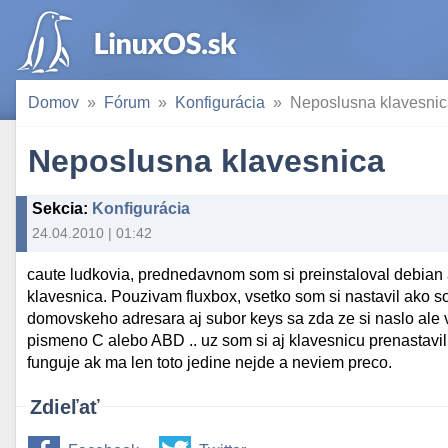
Domov
Fórum
Konfigurácia
Neposlusna klavesni
Neposlusna klavesnica
Sekcia
:
Konfigurácia
24.04.2010 | 01:42
caute ludkovia, prednedavnom som si preinstaloval debian
klavesnica. Pouzivam fluxbox, vsetko som si nastavil ako s
domovskeho adresara aj subor keys sa zda ze si naslo ale vzd
pismeno C alebo ABD .. uz som si aj klavesnicu prenastavil a
funguje ak ma len toto jedine nejde a neviem preco.
Zdieľať