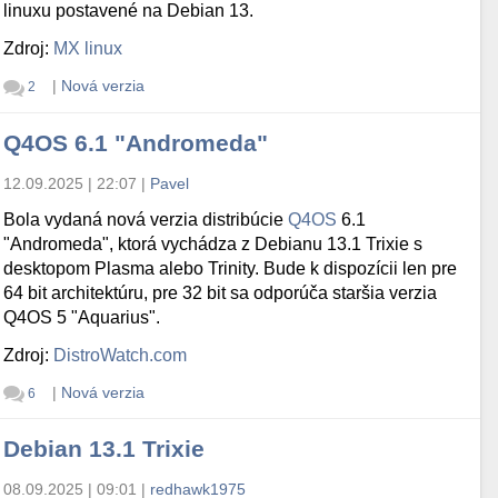
linuxu postavené na Debian 13.
Zdroj:
MX linux
|
Nová verzia
2
Q4OS 6.1 "Andromeda"
12.09.2025 | 22:07
|
Pavel
Bola vydaná nová verzia distribúcie
Q4OS
6.1
"Andromeda", ktorá vychádza z Debianu 13.1 Trixie s
desktopom Plasma alebo Trinity. Bude k dispozícii len pre
64 bit architektúru, pre 32 bit sa odporúča staršia verzia
Q4OS 5 "Aquarius".
Zdroj:
DistroWatch.com
|
Nová verzia
6
Debian 13.1 Trixie
08.09.2025 | 09:01
|
redhawk1975