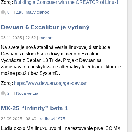
Zdroj:
Building a Computer with the CREATOR of Linux!
|
Zaujímavý článok
8
Devuan 6 Excalibur je vydaný
03.11.2025 | 22:52
|
menom
Na svete je nová stabilná verzia linuxovej distribúcie
Devuan s číslom 6 a kódovým menom Excalibur.
Vychádza z Debian 13 Trixie. Projekt Devuan sa
zameriava na poskytovanie alternatívy k Debianu, ktorú je
možné použiť bez SystemD.
Zdroj:
https://www.devuan.org/get-devuan
|
Nová verzia
2
MX-25 “Infinity” beta 1
22.09.2025 | 08:40
|
redhawk1975
Ludia okolo MX linuxu uvolnili na testovanie prvé ISO MX