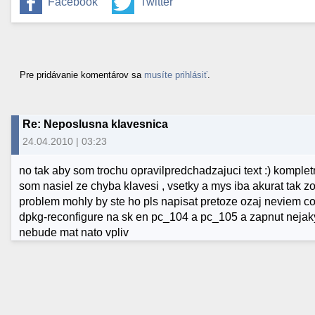
Facebook
Twitter
Pre pridávanie komentárov sa
musíte prihlásiť
.
Re: Neposlusna klavesnica
24.04.2010 | 03:23
no tak aby som trochu opravilpredchadzajuci text :) komple
som nasiel ze chyba klavesi , vsetky a mys iba akurat tak z
problem mohly by ste ho pls napisat pretoze ozaj neviem co 
dpkg-reconfigure na sk en pc_104 a pc_105 a zapnut nejaky 
nebude mat nato vpliv