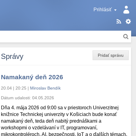
Prihlásiť
Správy
Pridať správu
Namakaný deň 2026
20.04 | 20:25
|
Miroslav Bendík
Dátum udalosti:
04.05.2026
Dňa 4. mája 2026 od 9:00 sa v priestoroch Univerzitnej
knižnice Technickej univerzity v Košiciach bude konať
namakaný deň, teda deň nabitý prednáškami a
workshopmi o vzdelávaní v IT, programovaní,
mikrokontroléroch, AI, bezpečnosti, IoT a o ďalších témach.