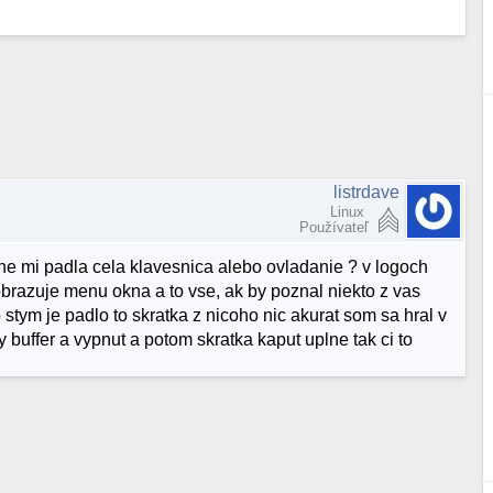
listrdave
Linux
Používateľ
tne mi padla cela klavesnica alebo ovladanie ? v logoch
obrazuje menu okna a to vse, ak by poznal niekto z vas
stym je padlo to skratka z nicoho nic akurat som sa hral v
buffer a vypnut a potom skratka kaput uplne tak ci to