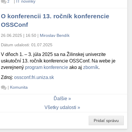
|
IT novinky
2
O konferencii 13. ročník konferencie
OSSConf
26.06.2025 | 16:50
|
Miroslav Bendík
Dátum udalosti:
01.07.2025
V dňoch 1. – 3. júla 2025 sa na Žilinskej univerzite
uskutoční 13. ročník konferencie OSSConf. Na webe je
zverejnený
program konferencie
ako aj
zborník
.
Zdroj:
ossconf.fri.uniza.sk
|
Komunita
Ďalšie
Všetky udalosti
Pridať správu