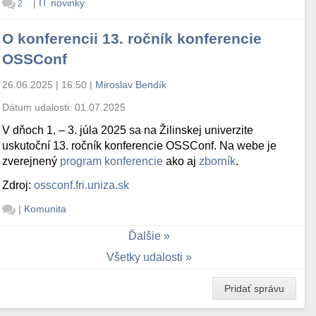
|
IT novinky
2
O konferencii 13. ročník konferencie
OSSConf
26.06.2025 | 16:50
|
Miroslav Bendík
Dátum udalosti:
01.07.2025
V dňoch 1. – 3. júla 2025 sa na Žilinskej univerzite
uskutoční 13. ročník konferencie OSSConf. Na webe je
zverejnený
program konferencie
ako aj
zborník
.
Zdroj:
ossconf.fri.uniza.sk
|
Komunita
Ďalšie
Všetky udalosti
Pridať správu