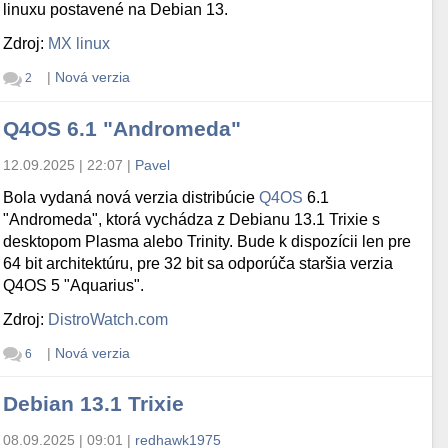
linuxu postavené na Debian 13.
Zdroj:
MX linux
|
Nová verzia
2
Q4OS 6.1 "Andromeda"
12.09.2025 | 22:07
|
Pavel
Bola vydaná nová verzia distribúcie
Q4OS
6.1
"Andromeda", ktorá vychádza z Debianu 13.1 Trixie s
desktopom Plasma alebo Trinity. Bude k dispozícii len pre
64 bit architektúru, pre 32 bit sa odporúča staršia verzia
Q4OS 5 "Aquarius".
Zdroj:
DistroWatch.com
|
Nová verzia
6
Debian 13.1 Trixie
08.09.2025 | 09:01
|
redhawk1975