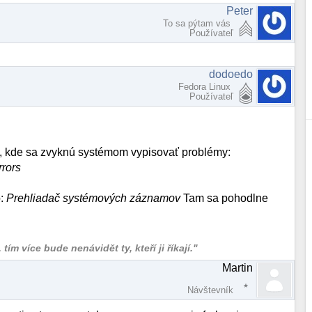
Peter
To sa pýtam vás
Používateľ
dodoedo
Fedora Linux
Používateľ
m, kde sa zvyknú systémom vypisovať problémy:
rrors
o:
Prehliadač systémových záznamov
Tam sa pohodlne
ím více bude nenávidět ty, kteří ji říkají."
Martin
Návštevník