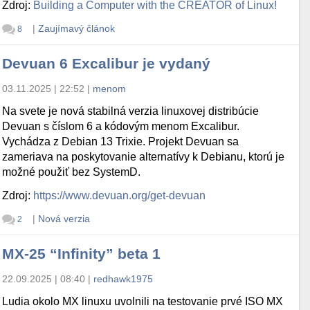
Zdroj:
Building a Computer with the CREATOR of Linux!
|
Zaujímavý článok
8
Devuan 6 Excalibur je vydaný
03.11.2025 | 22:52
|
menom
Na svete je nová stabilná verzia linuxovej distribúcie
Devuan s číslom 6 a kódovým menom Excalibur.
Vychádza z Debian 13 Trixie. Projekt Devuan sa
zameriava na poskytovanie alternatívy k Debianu, ktorú je
možné použiť bez SystemD.
Zdroj:
https://www.devuan.org/get-devuan
|
Nová verzia
2
MX-25 “Infinity” beta 1
22.09.2025 | 08:40
|
redhawk1975
Ludia okolo MX linuxu uvolnili na testovanie prvé ISO MX