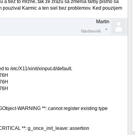
 a tiez to mrzne, tak ze zrazu sa zmenia farby pismo sa
 pouzival Karmic a ten siel bez problemov. Ked pouzijem
Martin
Návštevník
d to /etc/X11/xinit/xinput.d/default.
76H
76H
76H
GObject-WARNING **: cannot register existing type
CRITICAL **: g_once_init_leave: assertion