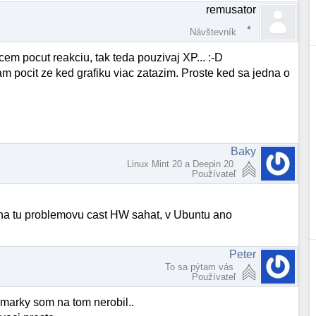
remusator
Návštevník
em pocut reakciu, tak teda pouzivaj XP... :-D
pocit ze ked grafiku viac zatazim. Proste ked sa jedna o
Baky
Linux Mint 20 a Deepin 20
Používateľ
i na tu problemovu cast HW sahat, v Ubuntu ano
Peter
To sa pýtam vás
Používateľ
hmarky som na tom nerobil..