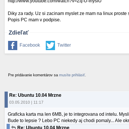
http://www.youtube.com/watch?v=Zq-U-fnysIU
Diky za rady. Uz si zacinam myslet ze mam na linux proste 
Popis PC mam v podpise.
Zdieľať
Facebook
Twitter
Pre pridávanie komentárov sa
musíte prihlásiť
.
Re: Ubuntu 10.04 Mrzne
03.05.2010 | 11:17
Graficka karta ma len 6MB, je to integrovana od intelu. M
Bude to lepsie ? Lebo PC niekedy aj chodi pomaly... Ale okre
Re: Ubuntu 10.04 Mrzne