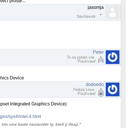
eci proste...
jasomja
Návštevník
Peter
To sa pýtam vás
Používateľ
hics Device
dodoedo
Fedora Linux
Používateľ
set Integrated Graphics Device)
ges/sys4/intel.4.html
ím více bude nenávidět ty, kteří ji říkají."