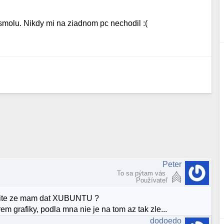
smolu. Nikdy mi na ziadnom pc nechodil :(
Peter
To sa pýtam vás
Používateľ
yslite ze mam dat XUBUNTU ?
m grafiky, podla mna nie je na tom az tak zle...
dodoedo