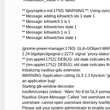
** (gsynaptics-init:1750): WARNING **: Using syncl
** Message: adding killswitch idx 1 state 1
** Message: killswitch 1 is 1
** Message: killswitches state 1
** Message: killswitch 1 is 1
** Message: killswitches state 1
(gnome-power-manager:1760): GLib-GObject-WARNI
2.24.0/gobject/gsignal.c:2273: signal `proxy-status'
** (nm-applet:1752): DEBUG: old state indicates th
** (nm-applet:1752): DEBUG: old state indicates th
Initializing nautilus-gdu extension
WARNING: Application calling GLX 1.3 function "g
an application bug!
Starting gtk-window-decorator
/usr/bin/compiz (video) - Warn: No 8 bit GLX pixm
Nautilus-Share-Message: Called "net usershare info" 
usershare: cannot open usershare directory /var/lib
Please ask your system administrator to enable us