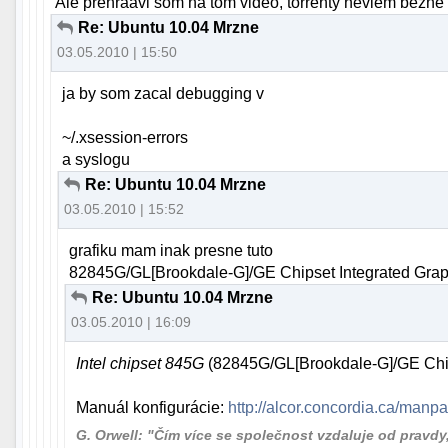
Ale prehraavl som na tom video, torrenty neviem bezne v
Re: Ubuntu 10.04 Mrzne
03.05.2010 | 15:50
ja by som zacal debugging v
~/.xsession-errors
a syslogu
Re: Ubuntu 10.04 Mrzne
03.05.2010 | 15:52
grafiku mam inak presne tuto
82845G/GL[Brookdale-G]/GE Chipset Integrated Grap
Re: Ubuntu 10.04 Mrzne
03.05.2010 | 16:09
Intel chipset 845G
(82845G/GL[Brookdale-G]/GE Chip
Manuál konfigurácie:
http://alcor.concordia.ca/manpa
G. Orwell: "Čím více se společnost vzdaluje od pravdy, t