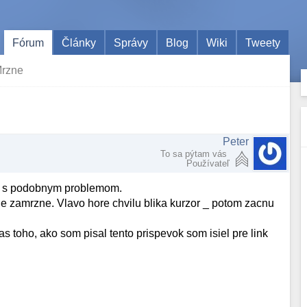
Fórum
Články
Správy
Blog
Wiki
Tweety
Mrzne
Peter
To sa pýtam vás
Používateľ
tol s podobnym problemom.
 zamrzne. Vlavo hore chvilu blika kurzor _ potom zacnu
s toho, ako som pisal tento prispevok som isiel pre link