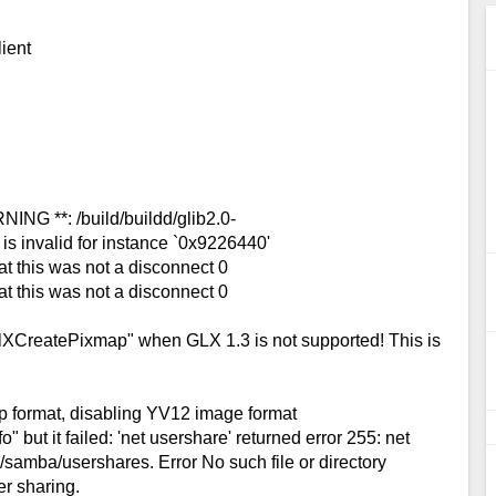
ient
NG **: /build/buildd/glib2.0-
 is invalid for instance `0x9226440'
at this was not a disconnect 0
at this was not a disconnect 0
lXCreatePixmap" when GLX 1.3 is not supported! This is
ap format, disabling YV12 image format
but it failed: 'net usershare' returned error 255: net
/samba/usershares. Error No such file or directory
er sharing.