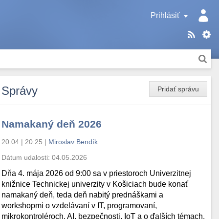
Prihlásiť
Správy
Pridať správu
Namakaný deň 2026
20.04 | 20:25
|
Miroslav Bendík
Dátum udalosti:
04.05.2026
Dňa 4. mája 2026 od 9:00 sa v priestoroch Univerzitnej
knižnice Technickej univerzity v Košiciach bude konať
namakaný deň, teda deň nabitý prednáškami a
workshopmi o vzdelávaní v IT, programovaní,
mikrokontroléroch, AI, bezpečnosti, IoT a o ďalších témach.