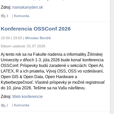
Zdroj:
namakanyden.sk
|
Komunita
3
Konferencia OSSConf 2026
10.04 | 19:03
|
Miroslav Bendík
Dátum udalosti:
01.07.2026
Aj tento rok sa na Fakulte riadenia a informatiky Žilinskej
Univerzity v dňoch 1-3. júla 2026 bude konať konferencia
OSSConf. Príspevky budú zaradené v sekciách: Open AI,
LATEX, R a ich priatelia, Vývoj OSS, OSS vo vzdelávaní,
Open GIS & Open Data, Open Hardware a
Kyberbezpečnosť. Vlastné príspevky je možné registrovať
do 10. júna 2026. Tešíme sa na Vašu návštevu.
Zdroj:
Web konferencie
|
Komunita
1