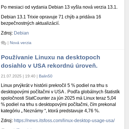
Po mesiaci od vydania Debian 13 vyšla nová verzia 13.1.
Debian 13.1 Trixie opravuje 71 chýb a pridáva 16
bezpečnostných aktualizácií.
Zdroj:
Debian
|
Nová verzia
Používanie Linuxu na desktopoch
dosiahlo v USA rekordnú úroveň.
21.07.2025 | 19:40
|
Balin50
Linux prvýkrát v histórii prekročil 5 % podiel na trhu s
desktopovými počítačmi v USA . Podľa globálnych štatistík
spoločnosti StatCounter za jún 2025 má Linux teraz 5,04
% podiel na trhu s desktopovými počítačmi, čím prekonal
kategóriu „ Neznámy “, ktorá predstavuje 4,76 %.
Zdroj:
https://news.itsfoss.com/linux-desktop-usage-usa/