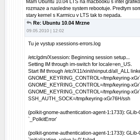
Mam Ubuntu 10.04 LTS na macbooku s intel grafikou
rozmaze a nasledne system rebootuje. Predtym som
stary kernel s Karmicu v LTS tak to nepada.
Re: Ubuntu 10.04 Mrzne
09.05.2010 | 12:02
Tu je vystup xsessions-errors.log
/etc/gdm/Xsession: Beginning session setup...
Setting IM through im-switch for locale=en_US.
Start IM through /etc/X11/xinit/xinput.d/all_ALL linke
GNOME_KEYRING_CONTROL=/tmp/keyring-xGr
GNOME_KEYRING_CONTROL=/tmp/keyring-xGr
GNOME_KEYRING_CONTROL=/tmp/keyring-xGr
SSH_AUTH_SOCK=/tmp/keyring-xGr76H/ssh
(polkit-gnome-authentication-agent-1:1733): GLib-
`_PolkitError'
(polkit-gnome-authentication-agent-1:1733): GLib-
`initialization_value != 0' failed