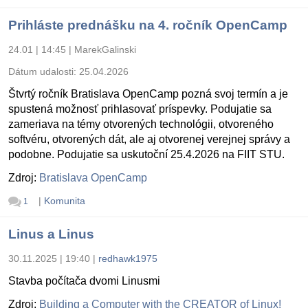
Prihláste prednášku na 4. ročník OpenCamp
24.01 | 14:45
|
MarekGalinski
Dátum udalosti:
25.04.2026
Štvrtý ročník Bratislava OpenCamp pozná svoj termín a je
spustená možnosť prihlasovať príspevky. Podujatie sa
zameriava na témy otvorených technológii, otvoreného
softvéru, otvorených dát, ale aj otvorenej verejnej správy a
podobne. Podujatie sa uskutoční 25.4.2026 na FIIT STU.
Zdroj:
Bratislava OpenCamp
|
Komunita
1
Linus a Linus
30.11.2025 | 19:40
|
redhawk1975
Stavba počítača dvomi Linusmi
Zdroj:
Building a Computer with the CREATOR of Linux!