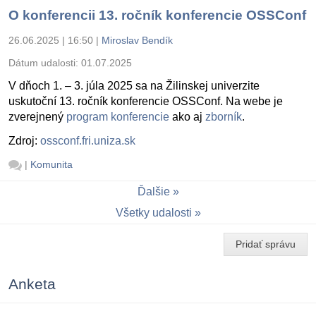
O konferencii 13. ročník konferencie OSSConf
26.06.2025 | 16:50
|
Miroslav Bendík
Dátum udalosti:
01.07.2025
V dňoch 1. – 3. júla 2025 sa na Žilinskej univerzite
uskutoční 13. ročník konferencie OSSConf. Na webe je
zverejnený
program konferencie
ako aj
zborník
.
Zdroj:
ossconf.fri.uniza.sk
|
Komunita
Ďalšie
Všetky udalosti
Pridať správu
Anketa