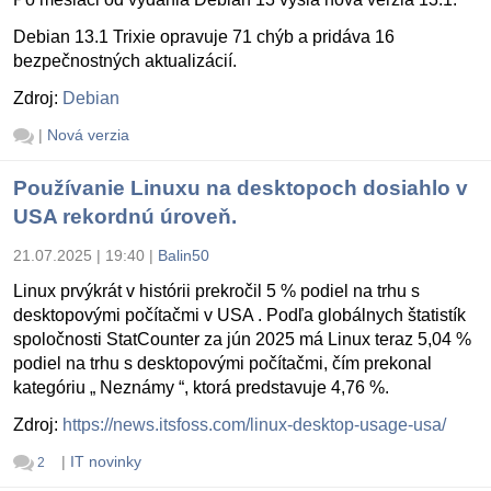
Debian 13.1 Trixie opravuje 71 chýb a pridáva 16
bezpečnostných aktualizácií.
Zdroj:
Debian
|
Nová verzia
Používanie Linuxu na desktopoch dosiahlo v
USA rekordnú úroveň.
21.07.2025 | 19:40
|
Balin50
Linux prvýkrát v histórii prekročil 5 % podiel na trhu s
desktopovými počítačmi v USA . Podľa globálnych štatistík
spoločnosti StatCounter za jún 2025 má Linux teraz 5,04 %
podiel na trhu s desktopovými počítačmi, čím prekonal
kategóriu „ Neznámy “, ktorá predstavuje 4,76 %.
Zdroj:
https://news.itsfoss.com/linux-desktop-usage-usa/
|
IT novinky
2