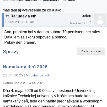
mas tam aj vysvetlenie ze co a ako...
peterrr
Re: udev a eth
07.05.2010 | 12:48
Návštevník
Ano, problem bol v danom subore 70-persistent-net.rules.
Dakujem za skoru odpoved a pomoc.
Pekny den prajem.
Správy
Pridať správu
Namakaný deň 2026
20.04 | 20:25
|
Miroslav Bendík
Dátum udalosti:
04.05.2026
Dňa 4. mája 2026 od 9:00 sa v priestoroch Univerzitnej
knižnice Technickej univerzity v Košiciach bude konať
namakaný deň, teda deň nabitý prednáškami a workshopmi
o vzdelávaní v IT, programovaní, mikrokontroléroch, AI,