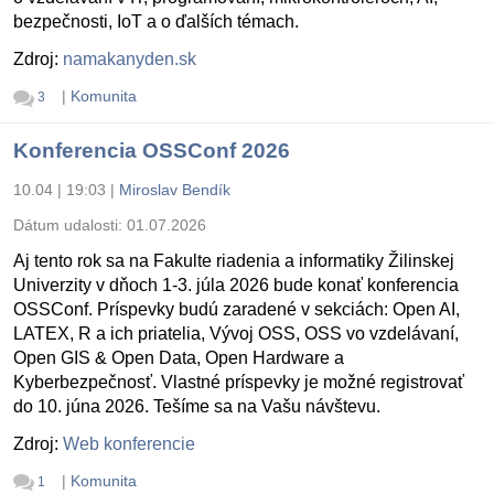
bezpečnosti, IoT a o ďalších témach.
Zdroj:
namakanyden.sk
|
Komunita
3
Konferencia OSSConf 2026
10.04 | 19:03
|
Miroslav Bendík
Dátum udalosti:
01.07.2026
Aj tento rok sa na Fakulte riadenia a informatiky Žilinskej
Univerzity v dňoch 1-3. júla 2026 bude konať konferencia
OSSConf. Príspevky budú zaradené v sekciách: Open AI,
LATEX, R a ich priatelia, Vývoj OSS, OSS vo vzdelávaní,
Open GIS & Open Data, Open Hardware a
Kyberbezpečnosť. Vlastné príspevky je možné registrovať
do 10. júna 2026. Tešíme sa na Vašu návštevu.
Zdroj:
Web konferencie
|
Komunita
1