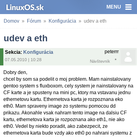
MENU
Domov
Fórum
Konfigurácia
udev a eth
udev a eth
peterrr
Sekcia
:
Konfigurácia
07.05.2010 | 10:28
Návštevník
Dobry den,
chcel by som sa podelit o moj problem. Mam nainstalovany
gentoo system s fluxboxom, cely system je nainstalovany na
CF karte a je spusteny na mini pc, ktory ma vstavanu jednu
ethernetovu kartu. Ethernetova karta je rozpoznana eko
eth0. Mam spraveny image zo systemu pomocou dd
prikazu. Akonahle vsak nahram tento image na dalsiu CF
kartu, ethernetova karta je rozpoznana ako eth1, nie ako
eth0. Vedel by niekto poradit, ako zabezpecit, ze
ethernetova karta bude vzdy ako eth0 po nahrani systemu z