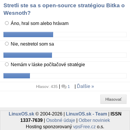
Stretli ste sa s open-source stratégiou Bitka o
Wesnoth?
Áno, hral som alebo hrávam
Nie, nestretol som sa
Nemám v láske počítačové stratégie
|
|
Ďalšie
Hlasov: 435
1
Hlasovať
LinuxOS.sk
© 2004-2026 |
LinuxOS.sk - Team
|
ISSN
1337-7639
|
Osobné údaje
|
Odber noviniek
Hosting sponzorovaný
vpsFree.cz
o.s.