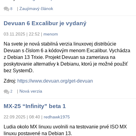
|
Zaujímavý článok
8
Devuan 6 Excalibur je vydaný
03.11.2025 | 22:52
|
menom
Na svete je nová stabilná verzia linuxovej distribúcie
Devuan s číslom 6 a kódovým menom Excalibur. Vychádza
z Debian 13 Trixie. Projekt Devuan sa zameriava na
poskytovanie alternatívy k Debianu, ktorú je možné použiť
bez SystemD.
Zdroj:
https://www.devuan.org/get-devuan
|
Nová verzia
2
MX-25 “Infinity” beta 1
22.09.2025 | 08:40
|
redhawk1975
Ludia okolo MX linuxu uvolnili na testovanie prvé ISO MX
linuxu postavené na Debian 13.