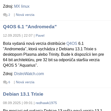
Zdroj:
MX linux
|
Nová verzia
2
Q4OS 6.1 "Andromeda"
12.09.2025 | 22:07
|
Pavel
Bola vydaná nová verzia distribúcie
Q4OS
6.1
"Andromeda", ktorá vychádza z Debianu 13.1 Trixie s
desktopom Plasma alebo Trinity. Bude k dispozícii len pre
64 bit architektúru, pre 32 bit sa odporúča staršia verzia
Q4OS 5 "Aquarius".
Zdroj:
DistroWatch.com
|
Nová verzia
6
Debian 13.1 Trixie
08.09.2025 | 09:01
|
redhawk1975
Po mesiaci od vydania Debian 13 vyšla nová verzia 13.1.