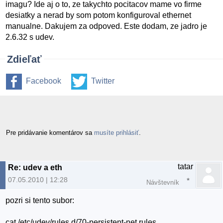
imagu? Ide aj o to, ze takychto pocitacov mame vo firme
desiatky a nerad by som potom konfiguroval ethernet
manualne. Dakujem za odpoved. Este dodam, ze jadro je
2.6.32 s udev.
Zdieľať
Facebook
Twitter
Pre pridávanie komentárov sa
musíte prihlásiť
.
tatar
Re: udev a eth
07.05.2010 | 12:28
Návštevník
pozri si tento subor:
cat /etc/udev/rules.d/70-persistent-net.rules