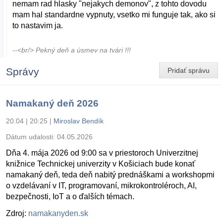
nemam rad hlasky "nejakych demonov", z tohto dovodu
mam hal standardne vypnuty, vsetko mi funguje tak, ako si
to nastavim ja.
--<br/> Pekný deň a úsmev na tvári !!!
Správy
Pridať správu
Namakaný deň 2026
20.04 | 20:25
|
Miroslav Bendík
Dátum udalosti:
04.05.2026
Dňa 4. mája 2026 od 9:00 sa v priestoroch Univerzitnej
knižnice Technickej univerzity v Košiciach bude konať
namakaný deň, teda deň nabitý prednáškami a workshopmi
o vzdelávaní v IT, programovaní, mikrokontroléroch, AI,
bezpečnosti, IoT a o ďalších témach.
Zdroj:
namakanyden.sk