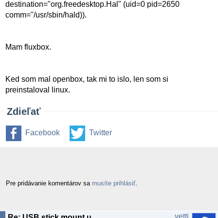
destination="org.freedesktop.Hal" (uid=0 pid=2650
comm="/usr/sbin/hald)).
Mam fluxbox.
Ked som mal openbox, tak mi to islo, len som si
preinstaloval linux.
Zdieľať
Facebook
Twitter
Pre pridávanie komentárov sa
musíte prihlásiť
.
yetti
Re: USB stick mount user