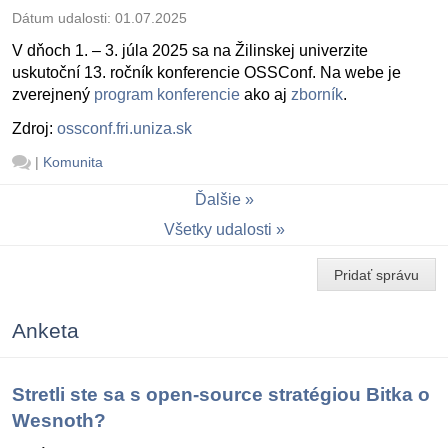
Dátum udalosti:
01.07.2025
V dňoch 1. – 3. júla 2025 sa na Žilinskej univerzite
uskutoční 13. ročník konferencie OSSConf. Na webe je
zverejnený
program konferencie
ako aj
zborník
.
Zdroj:
ossconf.fri.uniza.sk
|
Komunita
Ďalšie
Všetky udalosti
Pridať správu
Anketa
Stretli ste sa s open-source stratégiou Bitka o
Wesnoth?