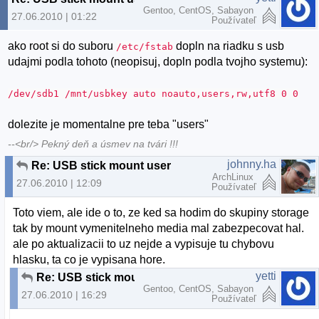
Gentoo, CentOS, Sabayon
27.06.2010 | 01:22
Používateľ
ako root si do suboru
dopln na riadku s usb
/etc/fstab
udajmi podla tohoto (neopisuj, dopln podla tvojho systemu):
/dev/sdb1 /mnt/usbkey auto noauto,users,rw,utf8 0 0
dolezite je momentalne pre teba "users"
--<br/> Pekný deň a úsmev na tvári !!!
johnny.ha
Re: USB stick mount user
ArchLinux
27.06.2010 | 12:09
Používateľ
Toto viem, ale ide o to, ze ked sa hodim do skupiny storage
tak by mount vymenitelneho media mal zabezpecovat hal.
ale po aktualizacii to uz nejde a vypisuje tu chybovu
hlasku, ta co je vypisana hore.
yetti
Re: USB stick mount user
Gentoo, CentOS, Sabayon
27.06.2010 | 16:29
Používateľ