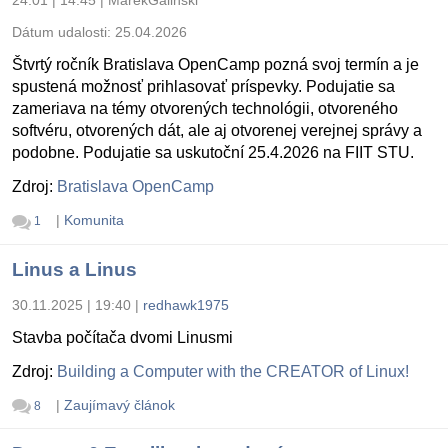
24.01 | 14:45
|
MarekGalinski
Dátum udalosti:
25.04.2026
Štvrtý ročník Bratislava OpenCamp pozná svoj termín a je
spustená možnosť prihlasovať príspevky. Podujatie sa
zameriava na témy otvorených technológii, otvoreného
softvéru, otvorených dát, ale aj otvorenej verejnej správy a
podobne. Podujatie sa uskutoční 25.4.2026 na FIIT STU.
Zdroj:
Bratislava OpenCamp
|
Komunita
1
Linus a Linus
30.11.2025 | 19:40
|
redhawk1975
Stavba počítača dvomi Linusmi
Zdroj:
Building a Computer with the CREATOR of Linux!
|
Zaujímavý článok
8