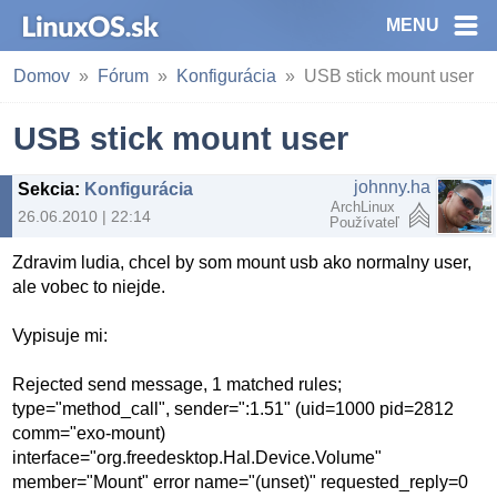
MENU
Domov
Fórum
Konfigurácia
USB stick mount user
USB stick mount user
johnny.ha
Sekcia
:
Konfigurácia
ArchLinux
26.06.2010 | 22:14
Používateľ
Zdravim ludia, chcel by som mount usb ako normalny user,
ale vobec to niejde.
Vypisuje mi:
Rejected send message, 1 matched rules;
type="method_call", sender=":1.51" (uid=1000 pid=2812
comm="exo-mount)
interface="org.freedesktop.Hal.Device.Volume"
member="Mount" error name="(unset)" requested_reply=0