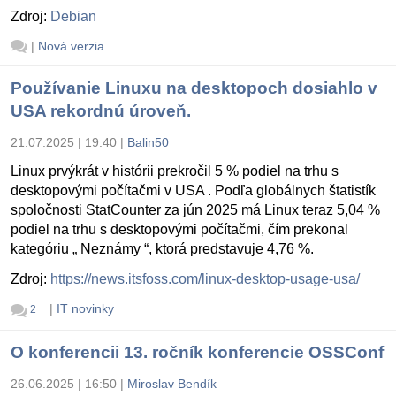
Zdroj:
Debian
|
Nová verzia
Používanie Linuxu na desktopoch dosiahlo v
USA rekordnú úroveň.
21.07.2025 | 19:40
|
Balin50
Linux prvýkrát v histórii prekročil 5 % podiel na trhu s
desktopovými počítačmi v USA . Podľa globálnych štatistík
spoločnosti StatCounter za jún 2025 má Linux teraz 5,04 %
podiel na trhu s desktopovými počítačmi, čím prekonal
kategóriu „ Neznámy “, ktorá predstavuje 4,76 %.
Zdroj:
https://news.itsfoss.com/linux-desktop-usage-usa/
|
IT novinky
2
O konferencii 13. ročník konferencie OSSConf
26.06.2025 | 16:50
|
Miroslav Bendík