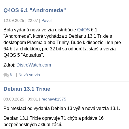
Q4OS 6.1 "Andromeda"
12.09.2025 | 22:07
|
Pavel
Bola vydaná nová verzia distribúcie
Q4OS
6.1
"Andromeda", ktorá vychádza z Debianu 13.1 Trixie s
desktopom Plasma alebo Trinity. Bude k dispozícii len pre
64 bit architektúru, pre 32 bit sa odporúča staršia verzia
Q4OS 5 "Aquarius".
Zdroj:
DistroWatch.com
|
Nová verzia
6
Debian 13.1 Trixie
08.09.2025 | 09:01
|
redhawk1975
Po mesiaci od vydania Debian 13 vyšla nová verzia 13.1.
Debian 13.1 Trixie opravuje 71 chýb a pridáva 16
bezpečnostných aktualizácií.