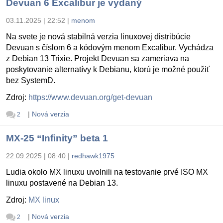
Devuan 6 Excalibur je vydaný
03.11.2025 | 22:52
|
menom
Na svete je nová stabilná verzia linuxovej distribúcie
Devuan s číslom 6 a kódovým menom Excalibur. Vychádza
z Debian 13 Trixie. Projekt Devuan sa zameriava na
poskytovanie alternatívy k Debianu, ktorú je možné použiť
bez SystemD.
Zdroj:
https://www.devuan.org/get-devuan
|
Nová verzia
2
MX-25 “Infinity” beta 1
22.09.2025 | 08:40
|
redhawk1975
Ludia okolo MX linuxu uvolnili na testovanie prvé ISO MX
linuxu postavené na Debian 13.
Zdroj:
MX linux
|
Nová verzia
2