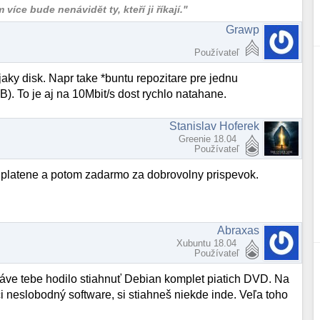
více bude nenávidět ty, kteří ji říkají."
Grawp
Používateľ
jaky disk. Napr take *buntu repozitare pre jednu
). To je aj na 10Mbit/s dost rychlo natahane.
Stanislav Hoferek
Greenie 18.04
Používateľ
or platene a potom zadarmo za dobrovolny prispevok.
Abraxas
Xubuntu 18.04
Používateľ
práve tebe hodilo stiahnuť Debian komplet piatich DVD. Na
 neslobodný software, si stiahneš niekde inde. Veľa toho