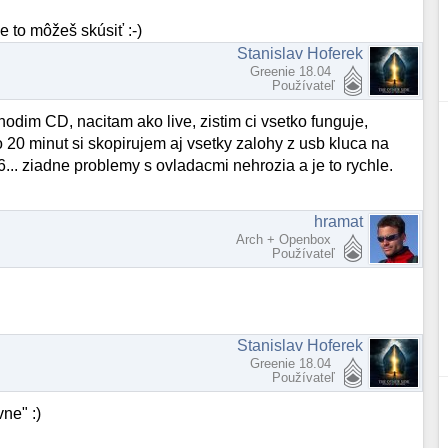
 to môžeš skúsiť :-)
Stanislav Hoferek
Greenie 18.04
Používateľ
hodim CD, nacitam ako live, zistim ci vsetko funguje,
o 20 minut si skopirujem aj vsetky zalohy z usb kluca na
06... ziadne problemy s ovladacmi nehrozia a je to rychle.
hramat
Arch + Openbox
Používateľ
Stanislav Hoferek
Greenie 18.04
Používateľ
vne" :)