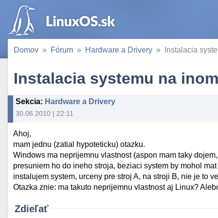
Domov
Fórum
Hardware a Drivery
Instalacia syst
Instalacia systemu na inom 
Sekcia
:
Hardware a Drivery
30.06.2010 | 22:11
Ahoj,
mam jednu (zatial hypoteticku) otazku.
Windows ma neprijemnu vlastnost (aspon mam taky dojem, ze
presuniem ho do ineho stroja, beziaci system by mohol mat
instalujem system, urceny pre stroj A, na stroji B, nie je t
Otazka znie: ma takuto neprijemnu vlastnost aj Linux? Aleb
Zdieľať