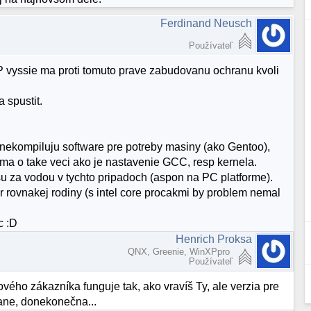
Ferdinand Neusch
Používateľ
vyssie ma proti tomuto prave zabudovanu ochranu kvoli
 spustit.
e nekompiluju software pre potreby masiny (ako Gentoo),
ma o take veci ako je nastavenie GCC, resp kernela.
su za vodou v tychto pripadoch (aspon na PC platforme).
 rovnakej rodiny (s intel core procakmi by problem nemal
c :D
Henrich Proksa
QNX, Greenie, WinXPpro
Používateľ
vého zákazníka funguje tak, ako vravíš Ty, ale verzia pre
ane, donekonečna...