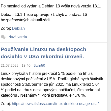
Po mesiaci od vydania Debian 13 vyšla nová verzia 13.1.
Debian 13.1 Trixie opravuje 71 chýb a pridáva 16
bezpečnostných aktualizácií.
Zdroj:
Debian
|
Nová verzia
Používanie Linuxu na desktopoch
dosiahlo v USA rekordnú úroveň.
21.07.2025 | 19:40
|
Balin50
Linux prvýkrát v histórii prekročil 5 % podiel na trhu s
desktopovými počítačmi v USA . Podľa globálnych štatistík
spoločnosti StatCounter za jún 2025 má Linux teraz 5,04
% podiel na trhu s desktopovými počítačmi, čím prekonal
kategóriu „ Neznámy “, ktorá predstavuje 4,76 %.
Zdroj:
https://news.itsfoss.com/linux-desktop-usage-usa/