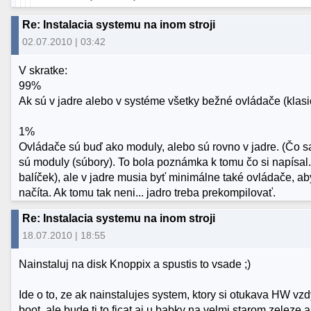
Re: Instalacia systemu na inom stroji
02.07.2010 | 03:42
V skratke:
99%
Ak sú v jadre alebo v systéme všetky bežné ovládače (klasi
1%
Ovládače sú buď ako moduly, alebo sú rovno v jadre. (Čo sa 
sú moduly (súbory). To bola poznámka k tomu čo si napísal
balíček), ale v jadre musia byť minimálne také ovládače, aby
načíta. Ak tomu tak neni... jadro treba prekompilovať.
Re: Instalacia systemu na inom stroji
18.07.2010 | 18:55
Nainstaluj na disk Knoppix a spustis to vsade ;)
Ide o to, ze ak nainstalujes system, ktory si otukava HW vz
boot, ale bude ti to ficat aj u babky na velmi starom zeleze