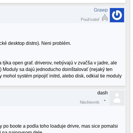
Grawp
Používateľ
cké desktop distro). Neni problém.
týka open graf. driverov, nebývajú v zvačša v jadre, ale
.) Moduly sa dajú jednoducho doinštalovať (nejaký ten
 mohol systém pripojiť initrd, alebo disk, odkial tie moduly
dash
Návštevník
dy po boote a podla toho loaduje drivre, mas sice pomalsi
 aj na najnovsom dele.