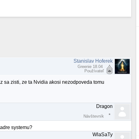
Stanislav Hoferek
Greenie 18.04
Používateľ
az sa zisti, ze ta Nvidia akosi nezodpoveda tomu
Dragon
Návštevník
jadre systemu?
WlaSaTy