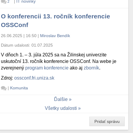
|
IT novinky
2
O konferencii 13. ročník konferencie
OSSConf
26.06.2025 | 16:50
|
Miroslav Bendík
Dátum udalosti:
01.07.2025
V dňoch 1. – 3. júla 2025 sa na Žilinskej univerzite
uskutoční 13. ročník konferencie OSSConf. Na webe je
zverejnený
program konferencie
ako aj
zborník
.
Zdroj:
ossconf.fri.uniza.sk
|
Komunita
Ďalšie
Všetky udalosti
Pridať správu