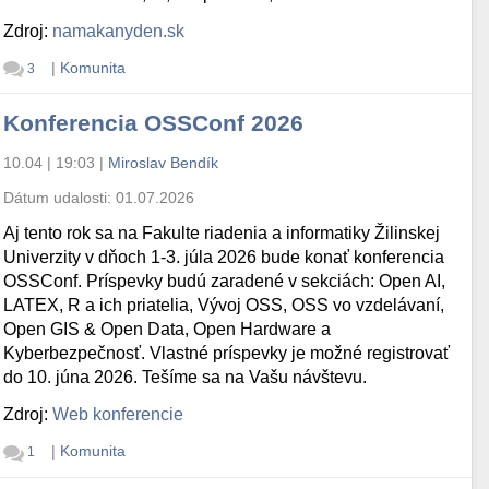
Zdroj:
namakanyden.sk
|
Komunita
3
Konferencia OSSConf 2026
10.04 | 19:03
|
Miroslav Bendík
Dátum udalosti:
01.07.2026
Aj tento rok sa na Fakulte riadenia a informatiky Žilinskej
Univerzity v dňoch 1-3. júla 2026 bude konať konferencia
OSSConf. Príspevky budú zaradené v sekciách: Open AI,
LATEX, R a ich priatelia, Vývoj OSS, OSS vo vzdelávaní,
Open GIS & Open Data, Open Hardware a
Kyberbezpečnosť. Vlastné príspevky je možné registrovať
do 10. júna 2026. Tešíme sa na Vašu návštevu.
Zdroj:
Web konferencie
|
Komunita
1