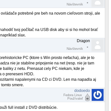
Návštevník
 ovládače potrebné pre beh na novom cieľovom stroji, ale
 nahodiť tvoj počítač na USB disk aby si si ho mohol brať
 napríklad slax.
Dragon
Návštevník
rehistoricke PC (ktore s Win prosto nefacha), ale je to
dza nie je stabilne pripojenie na net (resp. nie je tam
ke baliky z netu. Prenasat cely PC niekam, kde je
iba o preneseni HDD.
 repozitarmi napalenymi na CD ci DVD. Len ma napadla aj
v tomto smere.
dodoedo
Fedora Linux
Používateľ
uži full install z DVD distribúcie.