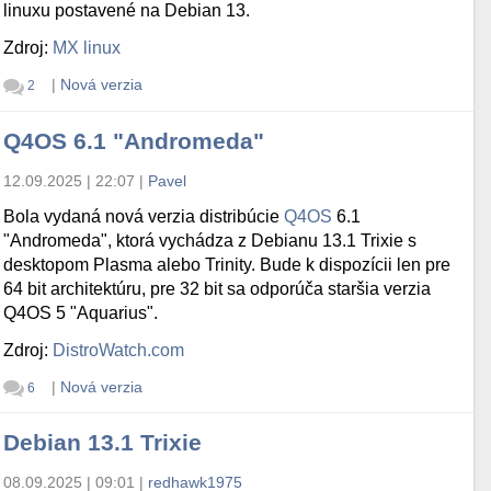
linuxu postavené na Debian 13.
Zdroj:
MX linux
|
Nová verzia
2
Q4OS 6.1 "Andromeda"
12.09.2025 | 22:07
|
Pavel
Bola vydaná nová verzia distribúcie
Q4OS
6.1
"Andromeda", ktorá vychádza z Debianu 13.1 Trixie s
desktopom Plasma alebo Trinity. Bude k dispozícii len pre
64 bit architektúru, pre 32 bit sa odporúča staršia verzia
Q4OS 5 "Aquarius".
Zdroj:
DistroWatch.com
|
Nová verzia
6
Debian 13.1 Trixie
08.09.2025 | 09:01
|
redhawk1975