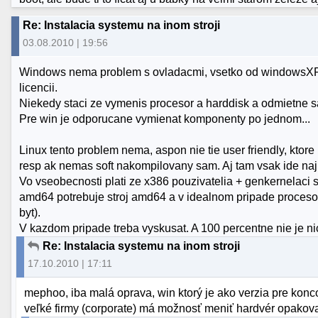
Re: Instalacia systemu na inom stroji
03.08.2010 | 19:56
Windows nema problem s ovladacmi, vsetko od windowsXP 
licencii.
Niekedy staci ze vymenis procesor a harddisk a odmietne sa
Pre win je odporucane vymienat komponenty po jednom...
Linux tento problem nema, aspon nie tie user friendly, ktor
resp ak nemas soft nakompilovany sam. Aj tam vsak ide naj
Vo vseobecnosti plati ze x386 pouzivatelia + genkernelaci 
amd64 potrebuje stroj amd64 a v idealnom pripade procesor
byt).
V kazdom pripade treba vyskusat. A 100 percentne nie je ni
Re: Instalacia systemu na inom stroji
17.10.2010 | 17:11
mephoo, iba malá oprava, win ktorý je ako verzia pre konco
veľké firmy (corporate) má možnosť meniť hardvér opakov