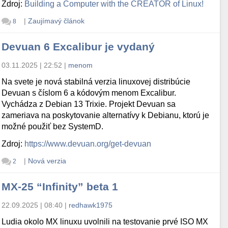
Zdroj:
Building a Computer with the CREATOR of Linux!
|
Zaujímavý článok
8
Devuan 6 Excalibur je vydaný
03.11.2025 | 22:52
|
menom
Na svete je nová stabilná verzia linuxovej distribúcie
Devuan s číslom 6 a kódovým menom Excalibur.
Vychádza z Debian 13 Trixie. Projekt Devuan sa
zameriava na poskytovanie alternatívy k Debianu, ktorú je
možné použiť bez SystemD.
Zdroj:
https://www.devuan.org/get-devuan
|
Nová verzia
2
MX-25 “Infinity” beta 1
22.09.2025 | 08:40
|
redhawk1975
Ludia okolo MX linuxu uvolnili na testovanie prvé ISO MX