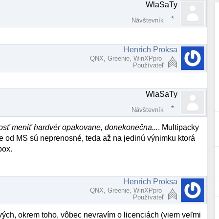
WlaSaTy
Návštevník
Henrich Proksa
QNX, Greenie, WinXPpro
Používateľ
WlaSaTy
Návštevník
žnosť meniť hardvér opakovane, donekonečna...
. Multipacky
cie od MS sú neprenosné, teda až na jedinú výnimku ktorá
box.
Henrich Proksa
QNX, Greenie, WinXPpro
Používateľ
ových, okrem toho, vôbec nevravím o licenciách (viem veľmi