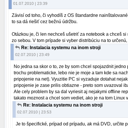
01.07.2010 | 23:39
Závisí od toho, či vyhodíš z OS štandardne nainštalované
to sa dá riešiť cez bežnú údržbu.
Otázkou je, či len nechceš ušetriť za notebook a chceš si
zo sebou. V tom prípade si vyber distribúciu na to určenú,
Re: Instalacia systemu na inom stroji
02.07.2010 | 23:49
No jedna sa skor o to, ze by som chcel spojazdnit jedno p
trochu problematicke, lebo nie je moje a tam kde sa nacha
pripojenie na net). Vyuzitie PC si vyzaduje dotahat neja
pripojenie je zase prilis obtiazne - preto som uvazoval 
Ale cely problem by sa dal vyriesit aj nejakymi offline
takato moznost a chcel som vediet, ako je na tom Linux 
Re: Instalacia systemu na inom stroji
02.07.2010 | 23:53
Je to špecifické, prípad od prípadu, ak má DVD, určite po