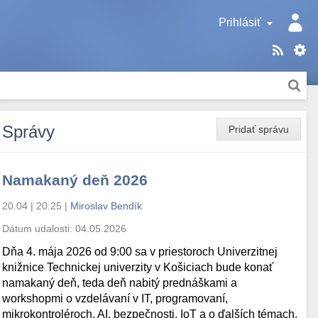
Prihlásiť
Správy
Pridať správu
Namakaný deň 2026
20.04 | 20:25
|
Miroslav Bendík
Dátum udalosti:
04.05.2026
Dňa 4. mája 2026 od 9:00 sa v priestoroch Univerzitnej
knižnice Technickej univerzity v Košiciach bude konať
namakaný deň, teda deň nabitý prednáškami a
workshopmi o vzdelávaní v IT, programovaní,
mikrokontroléroch, AI, bezpečnosti, IoT a o ďalších témach.