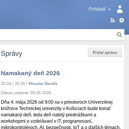
Prihlásiť
Správy
Pridať správu
Namakaný deň 2026
20.04 | 20:25
|
Miroslav Bendík
Dátum udalosti:
04.05.2026
Dňa 4. mája 2026 od 9:00 sa v priestoroch Univerzitnej
knižnice Technickej univerzity v Košiciach bude konať
namakaný deň, teda deň nabitý prednáškami a
workshopmi o vzdelávaní v IT, programovaní,
mikrokontroléroch, AI, bezpečnosti, IoT a o ďalších témach.