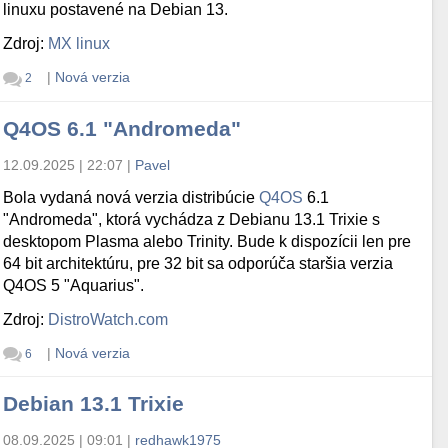
linuxu postavené na Debian 13.
Zdroj:
MX linux
|
Nová verzia
2
Q4OS 6.1 "Andromeda"
12.09.2025 | 22:07
|
Pavel
Bola vydaná nová verzia distribúcie
Q4OS
6.1
"Andromeda", ktorá vychádza z Debianu 13.1 Trixie s
desktopom Plasma alebo Trinity. Bude k dispozícii len pre
64 bit architektúru, pre 32 bit sa odporúča staršia verzia
Q4OS 5 "Aquarius".
Zdroj:
DistroWatch.com
|
Nová verzia
6
Debian 13.1 Trixie
08.09.2025 | 09:01
|
redhawk1975