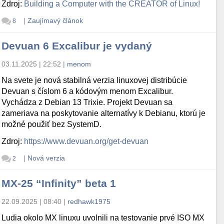
Zdroj:
Building a Computer with the CREATOR of Linux!
|
Zaujímavý článok
8
Devuan 6 Excalibur je vydaný
03.11.2025 | 22:52
|
menom
Na svete je nová stabilná verzia linuxovej distribúcie
Devuan s číslom 6 a kódovým menom Excalibur.
Vychádza z Debian 13 Trixie. Projekt Devuan sa
zameriava na poskytovanie alternatívy k Debianu, ktorú je
možné použiť bez SystemD.
Zdroj:
https://www.devuan.org/get-devuan
|
Nová verzia
2
MX-25 “Infinity” beta 1
22.09.2025 | 08:40
|
redhawk1975
Ludia okolo MX linuxu uvolnili na testovanie prvé ISO MX