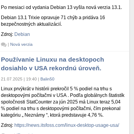
Po mesiaci od vydania Debian 13 vyšla nová verzia 13.1.
Debian 13.1 Trixie opravuje 71 chýb a pridáva 16
bezpečnostných aktualizácií.
Zdroj:
Debian
|
Nová verzia
Používanie Linuxu na desktopoch
dosiahlo v USA rekordnú úroveň.
21.07.2025 | 19:40
|
Balin50
Linux prvýkrát v histórii prekročil 5 % podiel na trhu s
desktopovými počítačmi v USA . Podľa globálnych štatistík
spoločnosti StatCounter za jún 2025 má Linux teraz 5,04
% podiel na trhu s desktopovými počítačmi, čím prekonal
kategóriu „ Neznámy “, ktorá predstavuje 4,76 %.
Zdroj:
https://news.itsfoss.com/linux-desktop-usage-usa/