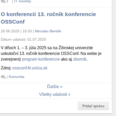
|
IT novinky
2
O konferencii 13. ročník konferencie
OSSConf
26.06.2025 | 16:50
|
Miroslav Bendík
Dátum udalosti:
01.07.2025
V dňoch 1. – 3. júla 2025 sa na Žilinskej univerzite
uskutoční 13. ročník konferencie OSSConf. Na webe je
zverejnený
program konferencie
ako aj
zborník
.
Zdroj:
ossconf.fri.uniza.sk
|
Komunita
Ďalšie
Všetky udalosti
Pridať správu