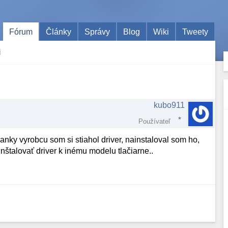
Fórum
Články
Správy
Blog
Wiki
Tweety
i
kubo911
Používateľ
anky vyrobcu som si stiahol driver, nainstaloval som ho,
ainštalovať driver k inému modelu tlačiarne..