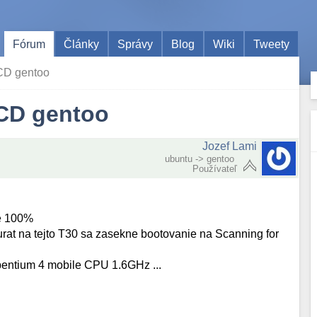
Fórum
Články
Správy
Blog
Wiki
Tweety
eCD gentoo
eCD gentoo
Jozef Lami
ubuntu -> gentoo
Používateľ
je 100%
rat na tejto T30 sa zasekne bootovanie na Scanning for
 pentium 4 mobile CPU 1.6GHz ...