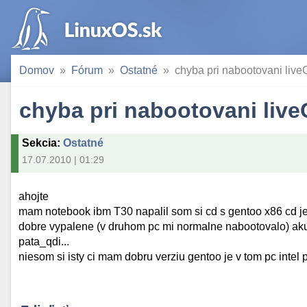
Domov
Fórum
Ostatné
chyba pri nabootovani liv
chyba pri nabootovani liv
Sekcia
:
Ostatné
17.07.2010 | 01:29
ahojte
mam notebook ibm T30 napalil som si cd s gentoo x86 cd 
dobre vypalene (v druhom pc mi normalne nabootovalo) aku
pata_qdi...
niesom si isty ci mam dobru verziu gentoo je v tom pc intel