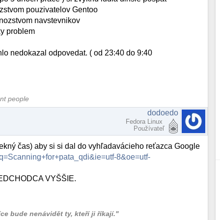
zstvom pouzivatelov Gentoo
mnozstvom navstevnikov
ky problem
ychlo nedokazal odpovedat. ( od 23:40 do 9:40
ent people
dodoedo
Fedora Linux
Používateľ
pekný čas) aby si si dal do vyhľadavácieho reťazca Google
?q=Scanning+for+pata_qdi&ie=utf-8&oe=utf-
REDCHODCA VYŠŠIE.
 bude nenávidět ty, kteří ji říkají."