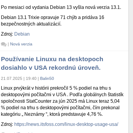
Po mesiaci od vydania Debian 13 vyšla nová verzia 13.1.
Debian 13.1 Trixie opravuje 71 chýb a pridáva 16
bezpečnostných aktualizácií.
Zdroj:
Debian
|
Nová verzia
Používanie Linuxu na desktopoch
dosiahlo v USA rekordnú úroveň.
21.07.2025 | 19:40
|
Balin50
Linux prvýkrát v histórii prekročil 5 % podiel na trhu s
desktopovými počítačmi v USA . Podľa globálnych štatistík
spoločnosti StatCounter za jún 2025 má Linux teraz 5,04
% podiel na trhu s desktopovými počítačmi, čím prekonal
kategóriu „ Neznámy “, ktorá predstavuje 4,76 %.
Zdroj:
https://news.itsfoss.com/linux-desktop-usage-usa/