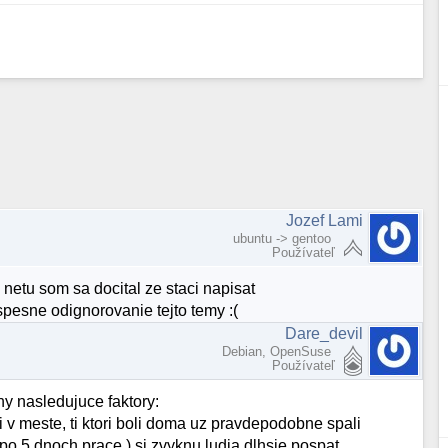
Jozef Lami
ubuntu -> gentoo
Používateľ
etu som sa docital ze staci napisat
esne odignorovanie tejto temy :(
Dare_devil
Debian, OpenSuse
Používateľ
hy nasledujuce faktory:
oli v meste, ti ktori boli doma uz pravdepodobne spali
 po 5 dnoch prace ) si zvyknu ludia dlhsie pospat