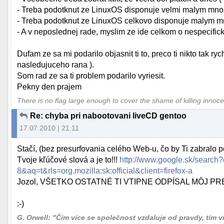
- Treba podotknut ze LinuxOS disponuje velmi malym mno
- Treba podotknut ze LinuxOS celkovo disponuje malym 
- A v neposlednej rade, myslim ze ide celkom o nespecific
Dufam ze sa mi podarilo objasnit ti to, preco ti nikto tak r
nasledujuceho rana ).
Som rad ze sa ti problem podarilo vyriesit.
Pekny den prajem
There is no flag large enough to cover the shame of killing innoc
Re: chyba pri nabootovani liveCD gentoo
17.07.2010 | 21:11
Stačí, (bez presurfovania celého Web-u, čo by Ti zabralo 
Tvoje kľúčové slová a je to!!!
http://www.google.sk/search
8&aq=t&rls=org.mozilla:sk:official&client=firefox-a
Jozol, VŠETKO OSTATNÉ TI VTIPNE ODPÍSAL MÔJ P
:-)
G. Orwell: "Čím více se společnost vzdaluje od pravdy, tím více