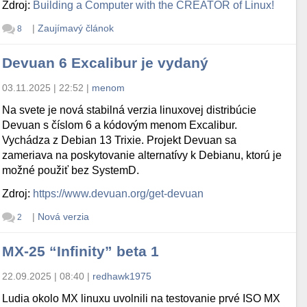
Zdroj:
Building a Computer with the CREATOR of Linux!
|
Zaujímavý článok
8
Devuan 6 Excalibur je vydaný
03.11.2025 | 22:52
|
menom
Na svete je nová stabilná verzia linuxovej distribúcie
Devuan s číslom 6 a kódovým menom Excalibur.
Vychádza z Debian 13 Trixie. Projekt Devuan sa
zameriava na poskytovanie alternatívy k Debianu, ktorú je
možné použiť bez SystemD.
Zdroj:
https://www.devuan.org/get-devuan
|
Nová verzia
2
MX-25 “Infinity” beta 1
22.09.2025 | 08:40
|
redhawk1975
Ludia okolo MX linuxu uvolnili na testovanie prvé ISO MX