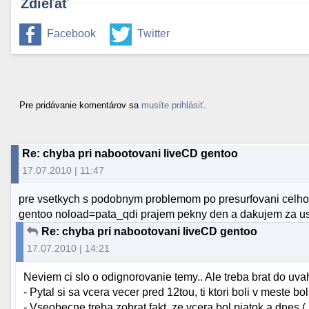
Zdieľať
Facebook
Twitter
Pre pridávanie komentárov sa
musíte prihlásiť
.
Re: chyba pri nabootovani liveCD gentoo
17.07.2010 | 11:47
pre vsetkych s podobnym problemom po presurfovani celho n
gentoo noload=pata_qdi prajem pekny den a dakujem za usp
Re: chyba pri nabootovani liveCD gentoo
17.07.2010 | 14:21
Neviem ci slo o odignorovanie temy.. Ale treba brat do uva
- Pytal si sa vcera vecer pred 12tou, ti ktori boli v meste b
- Vseobecne treba zobrat fakt, ze vcera bol piatok a dnes (