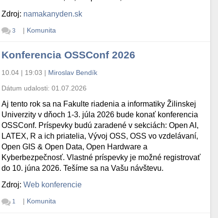
Zdroj:
namakanyden.sk
|
Komunita
3
Konferencia OSSConf 2026
10.04 | 19:03
|
Miroslav Bendík
Dátum udalosti:
01.07.2026
Aj tento rok sa na Fakulte riadenia a informatiky Žilinskej
Univerzity v dňoch 1-3. júla 2026 bude konať konferencia
OSSConf. Príspevky budú zaradené v sekciách: Open AI,
LATEX, R a ich priatelia, Vývoj OSS, OSS vo vzdelávaní,
Open GIS & Open Data, Open Hardware a
Kyberbezpečnosť. Vlastné príspevky je možné registrovať
do 10. júna 2026. Tešíme sa na Vašu návštevu.
Zdroj:
Web konferencie
|
Komunita
1