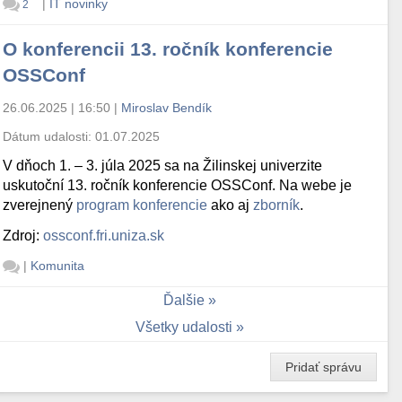
|
IT novinky
2
O konferencii 13. ročník konferencie
OSSConf
26.06.2025 | 16:50
|
Miroslav Bendík
Dátum udalosti:
01.07.2025
V dňoch 1. – 3. júla 2025 sa na Žilinskej univerzite
uskutoční 13. ročník konferencie OSSConf. Na webe je
zverejnený
program konferencie
ako aj
zborník
.
Zdroj:
ossconf.fri.uniza.sk
|
Komunita
Ďalšie
Všetky udalosti
Pridať správu