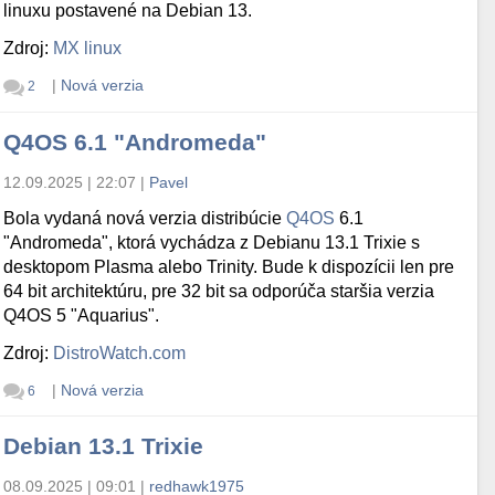
linuxu postavené na Debian 13.
Zdroj:
MX linux
|
Nová verzia
2
Q4OS 6.1 "Andromeda"
12.09.2025 | 22:07
|
Pavel
Bola vydaná nová verzia distribúcie
Q4OS
6.1
"Andromeda", ktorá vychádza z Debianu 13.1 Trixie s
desktopom Plasma alebo Trinity. Bude k dispozícii len pre
64 bit architektúru, pre 32 bit sa odporúča staršia verzia
Q4OS 5 "Aquarius".
Zdroj:
DistroWatch.com
|
Nová verzia
6
Debian 13.1 Trixie
08.09.2025 | 09:01
|
redhawk1975