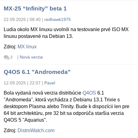
MX-25 “Infinity” beta 1
22.09.2025 | 08:40
|
redhawk1975
Ludia okolo MX linuxu uvolnili na testovanie prvé ISO MX
linuxu postavené na Debian 13.
Zdroj:
MX linux
|
Nová verzia
2
Q4OS 6.1 "Andromeda"
12.09.2025 | 22:07
|
Pavel
Bola vydaná nová verzia distribúcie
Q4OS
6.1
"Andromeda", ktorá vychádza z Debianu 13.1 Trixie s
desktopom Plasma alebo Trinity. Bude k dispozícii len pre
64 bit architektúru, pre 32 bit sa odporúča staršia verzia
Q4OS 5 "Aquarius".
Zdroj:
DistroWatch.com