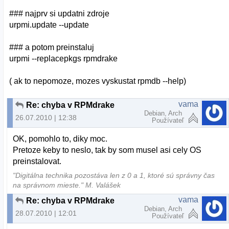
### najprv si updatni zdroje
urpmi.update --update
### a potom preinstaluj
urpmi --replacepkgs rpmdrake
( ak to nepomoze, mozes vyskustat rpmdb --help)
vama
Re: chyba v RPMdrake
Debian, Arch
26.07.2010 | 12:38
Používateľ
OK, pomohlo to, diky moc.
Pretoze keby to neslo, tak by som musel asi cely OS
preinstalovat.
"Digitálna technika pozostáva len z 0 a 1, ktoré sú správny čas
na správnom mieste." M. Valášek
vama
Re: chyba v RPMdrake
Debian, Arch
28.07.2010 | 12:01
Používateľ