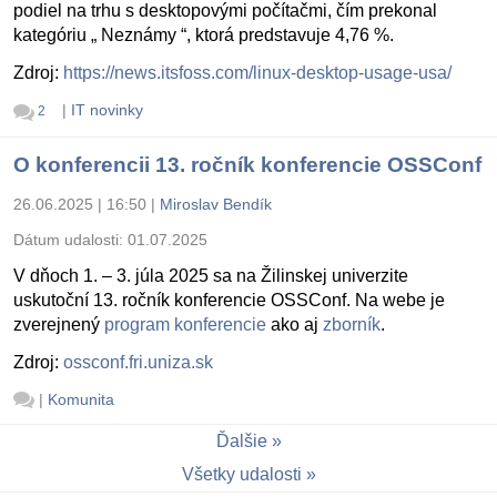
podiel na trhu s desktopovými počítačmi, čím prekonal
kategóriu „ Neznámy “, ktorá predstavuje 4,76 %.
Zdroj:
https://news.itsfoss.com/linux-desktop-usage-usa/
|
IT novinky
2
O konferencii 13. ročník konferencie OSSConf
26.06.2025 | 16:50
|
Miroslav Bendík
Dátum udalosti:
01.07.2025
V dňoch 1. – 3. júla 2025 sa na Žilinskej univerzite
uskutoční 13. ročník konferencie OSSConf. Na webe je
zverejnený
program konferencie
ako aj
zborník
.
Zdroj:
ossconf.fri.uniza.sk
|
Komunita
Ďalšie
Všetky udalosti