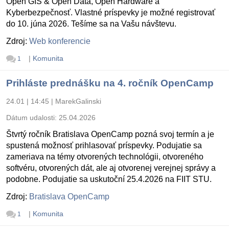
Open GIS & Open Data, Open Hardware a
Kyberbezpečnosť. Vlastné príspevky je možné registrovať
do 10. júna 2026. Tešíme sa na Vašu návštevu.
Zdroj:
Web konferencie
|
Komunita
1
Prihláste prednášku na 4. ročník OpenCamp
24.01 | 14:45
|
MarekGalinski
Dátum udalosti:
25.04.2026
Štvrtý ročník Bratislava OpenCamp pozná svoj termín a je
spustená možnosť prihlasovať príspevky. Podujatie sa
zameriava na témy otvorených technológii, otvoreného
softvéru, otvorených dát, ale aj otvorenej verejnej správy a
podobne. Podujatie sa uskutoční 25.4.2026 na FIIT STU.
Zdroj:
Bratislava OpenCamp
|
Komunita
1