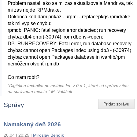
Problem nastal, ako sa mi zas aktualizovala Mandriva, tak
mi zas nejde RPMdrake.
Dokonca ked dam prikaz - urpmi --replacepkgs rpmdrake
tak mi vypise chybu:
rpmdb: PANIC: fatal region error detected; run recovery
chyba: db4 error(-30974) from dbenv->open:
DB_RUNRECOVERY: Fatal error, run database recovery
chyba: cannot open Packages index using db3 - (-30974)
chyba: cannot open Packages database in /var/lib/rpm
nemôžem otvoriť rpmdb
Co mam robit?
"Digitálna technika pozostáva len z 0 a 1, ktoré sú správny čas
na správnom mieste." M. Valášek
Správy
Pridať správu
Namakaný deň 2026
20.04 | 20:25
|
Miroslav Bendík