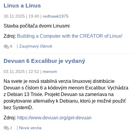
Linus a Linus
30.11.2025 | 19:40
|
redhawk1975
Stavba počítača dvomi Linusmi
Zdroj:
Building a Computer with the CREATOR of Linux!
|
Zaujímavý článok
8
Devuan 6 Excalibur je vydaný
03.11.2025 | 22:52
|
menom
Na svete je nová stabilná verzia linuxovej distribúcie
Devuan s číslom 6 a kódovým menom Excalibur. Vychádza
z Debian 13 Trixie. Projekt Devuan sa zameriava na
poskytovanie alternatívy k Debianu, ktorú je možné použiť
bez SystemD.
Zdroj:
https://www.devuan.org/get-devuan
|
Nová verzia
2