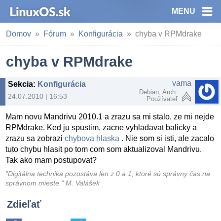
MENU
Domov
Fórum
Konfigurácia
chyba v RPMdrake
chyba v RPMdrake
vama
Sekcia
:
Konfigurácia
Debian, Arch
24.07.2010 | 16:53
Používateľ
Mam novu Mandrivu 2010.1 a zrazu sa mi stalo, ze mi nejde
RPMdrake. Ked ju spustim, zacne vyhladavat balicky a
zrazu sa zobrazi
chybova hlaska
. Nie som si isti, ale zacalo
tuto chybu hlasit po tom com som aktualizoval Mandrivu.
Tak ako mam postupovat?
"Digitálna technika pozostáva len z 0 a 1, ktoré sú správny čas na
správnom mieste." M. Valášek
Zdieľať