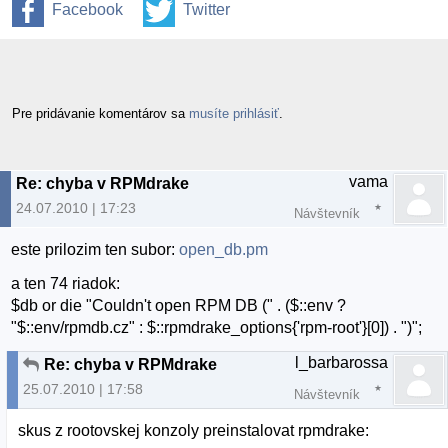
Facebook
Twitter
Pre pridávanie komentárov sa
musíte prihlásiť
.
vama
Re: chyba v RPMdrake
24.07.2010 | 17:23
Návštevník
este prilozim ten subor:
open_db.pm
a ten 74 riadok:
$db or die "Couldn't open RPM DB (" . ($::env ?
"$::env/rpmdb.cz" : $::rpmdrake_options{'rpm-root'}[0]) . ")";
l_barbarossa
Re: chyba v RPMdrake
25.07.2010 | 17:58
Návštevník
skus z rootovskej konzoly preinstalovat rpmdrake: