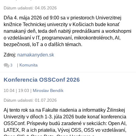
Dátum udalosti:
04.05.2026
Dňa 4. mája 2026 od 9:00 sa v priestoroch Univerzitnej
knižnice Technickej univerzity v Košiciach bude konať
namakaný deň, teda deň nabitý prednáškami a workshopmi
o vzdelávaní v IT, programovaní, mikrokontroléroch, AI,
bezpečnosti, IoT a o ďalších témach.
Zdroj:
namakanyden.sk
|
Komunita
3
Konferencia OSSConf 2026
10.04 | 19:03
|
Miroslav Bendík
Dátum udalosti:
01.07.2026
Aj tento rok sa na Fakulte riadenia a informatiky Žilinskej
Univerzity v dňoch 1-3. júla 2026 bude konať konferencia
OSSConf. Príspevky budú zaradené v sekciách: Open AI,
LATEX, R a ich priatelia, Vývoj OSS, OSS vo vzdelávaní,