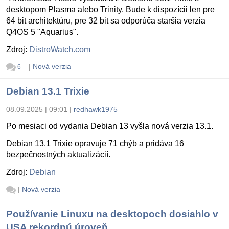
desktopom Plasma alebo Trinity. Bude k dispozícii len pre
64 bit architektúru, pre 32 bit sa odporúča staršia verzia
Q4OS 5 "Aquarius".
Zdroj:
DistroWatch.com
|
Nová verzia
6
Debian 13.1 Trixie
08.09.2025 | 09:01
|
redhawk1975
Po mesiaci od vydania Debian 13 vyšla nová verzia 13.1.
Debian 13.1 Trixie opravuje 71 chýb a pridáva 16
bezpečnostných aktualizácií.
Zdroj:
Debian
|
Nová verzia
Používanie Linuxu na desktopoch dosiahlo v
USA rekordnú úroveň.