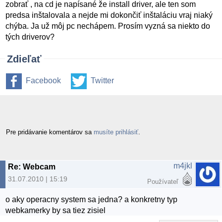
zobrať , na cd je napísané že install driver, ale ten som
predsa inštalovala a nejde mi dokončiť inštaláciu vraj niaký
chýba. Ja už môj pc nechápem. Prosím vyzná sa niekto do
tých driverov?
Zdieľať
Facebook
Twitter
Pre pridávanie komentárov sa
musíte prihlásiť
.
m4jkl
Re: Webcam
31.07.2010 | 15:19
Používateľ
o aky operacny system sa jedna? a konkretny typ
webkamerky by sa tiez zisiel