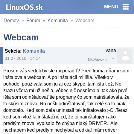
MENU
Domov
Fórum
Komunita
Webcam
Webcam
Ivana
Sekcia
:
Komunita
31.07.2010 | 14:14
Návštevník
Prosim vás vedeli by ste mi poradiť? Pred troma dňami som
inštalovala webcam. A po inštalácii mi išla. Všetko v
pohode, používala som ju aj cez skype, tam išla tiež. No
zrazu včera mi už nešla, vôbec nič nesnímala, tak ako prvé
išla som odinštalovať tie programy čo som nainštalovala, že
to skúsim znova. No nešli odinštalovať, tak celé sa to niak
domotalo. Keď som dala uninstall tak inštalovalo :-O..Teraz
keď som vložila inštalačné cd, že to nainštalujem ako
predtým znova, vypísalo že chýba niaký DRIVER.. Ale
nechápem keď predtým nechýbal a odkiaľ mám driver