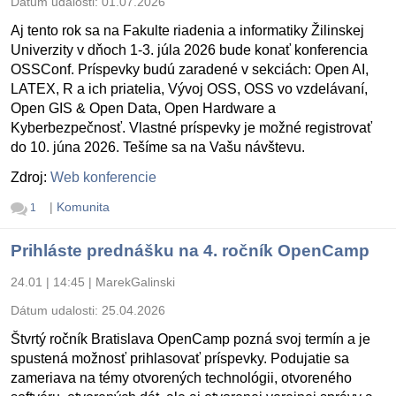
Dátum udalosti:
01.07.2026
Aj tento rok sa na Fakulte riadenia a informatiky Žilinskej
Univerzity v dňoch 1-3. júla 2026 bude konať konferencia
OSSConf. Príspevky budú zaradené v sekciách: Open AI,
LATEX, R a ich priatelia, Vývoj OSS, OSS vo vzdelávaní,
Open GIS & Open Data, Open Hardware a
Kyberbezpečnosť. Vlastné príspevky je možné registrovať
do 10. júna 2026. Tešíme sa na Vašu návštevu.
Zdroj:
Web konferencie
|
Komunita
1
Prihláste prednášku na 4. ročník OpenCamp
24.01 | 14:45
|
MarekGalinski
Dátum udalosti:
25.04.2026
Štvrtý ročník Bratislava OpenCamp pozná svoj termín a je
spustená možnosť prihlasovať príspevky. Podujatie sa
zameriava na témy otvorených technológii, otvoreného