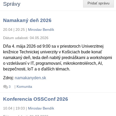
Správy
Pridať správu
Namakaný deň 2026
20.04 | 20:25
|
Miroslav Bendík
Dátum udalosti:
04.05.2026
Dňa 4. mája 2026 od 9:00 sa v priestoroch Univerzitnej
knižnice Technickej univerzity v Košiciach bude konať
namakaný deň, teda deň nabitý prednáškami a workshopmi
o vzdelávaní v IT, programovaní, mikrokontroléroch, AI,
bezpečnosti, IoT a o ďalších témach.
Zdroj:
namakanyden.sk
|
Komunita
3
Konferencia OSSConf 2026
10.04 | 19:03
|
Miroslav Bendík