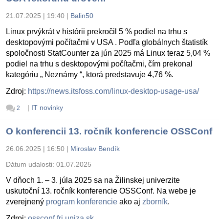
21.07.2025 | 19:40
|
Balin50
Linux prvýkrát v histórii prekročil 5 % podiel na trhu s
desktopovými počítačmi v USA . Podľa globálnych štatistík
spoločnosti StatCounter za jún 2025 má Linux teraz 5,04 %
podiel na trhu s desktopovými počítačmi, čím prekonal
kategóriu „ Neznámy “, ktorá predstavuje 4,76 %.
Zdroj:
https://news.itsfoss.com/linux-desktop-usage-usa/
|
IT novinky
2
O konferencii 13. ročník konferencie OSSConf
26.06.2025 | 16:50
|
Miroslav Bendík
Dátum udalosti:
01.07.2025
V dňoch 1. – 3. júla 2025 sa na Žilinskej univerzite
uskutoční 13. ročník konferencie OSSConf. Na webe je
zverejnený
program konferencie
ako aj
zborník
.
Zdroj:
ossconf.fri.uniza.sk