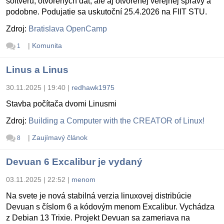
softvéru, otvorených dát, ale aj otvorenej verejnej správy a
podobne. Podujatie sa uskutoční 25.4.2026 na FIIT STU.
Zdroj:
Bratislava OpenCamp
|
Komunita
1
Linus a Linus
30.11.2025 | 19:40
|
redhawk1975
Stavba počítača dvomi Linusmi
Zdroj:
Building a Computer with the CREATOR of Linux!
|
Zaujímavý článok
8
Devuan 6 Excalibur je vydaný
03.11.2025 | 22:52
|
menom
Na svete je nová stabilná verzia linuxovej distribúcie
Devuan s číslom 6 a kódovým menom Excalibur. Vychádza
z Debian 13 Trixie. Projekt Devuan sa zameriava na