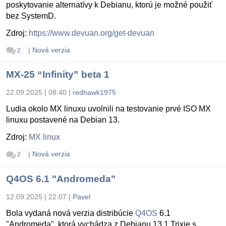
poskytovanie alternatívy k Debianu, ktorú je možné použiť
bez SystemD.
Zdroj:
https://www.devuan.org/get-devuan
|
Nová verzia
2
MX-25 “Infinity” beta 1
22.09.2025 | 08:40
|
redhawk1975
Ludia okolo MX linuxu uvolnili na testovanie prvé ISO MX
linuxu postavené na Debian 13.
Zdroj:
MX linux
|
Nová verzia
2
Q4OS 6.1 "Andromeda"
12.09.2025 | 22:07
|
Pavel
Bola vydaná nová verzia distribúcie
Q4OS
6.1
"Andromeda", ktorá vychádza z Debianu 13.1 Trixie s