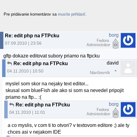
Pre pridávanie komentárov sa
musíte prihlásiť
.
borg
Re: edit php na FTPcku
Fedora
07.09.2010 | 23:56
Administrátor
gftp dokaze editovat subory priamo na ftpcku
david
Re: edit php na FTPcku
04.11.2010 | 10:50
Návštevník
myslel som skor na nejaky text editor...
skusal som blueFish ale ako si som sa nevedel pripojit
priamo na ftp... :(
borg
Re: edit php na FTPcku
Fedora
04.11.2010 | 11:01
Administrátor
a co myslis, v com ti to otvori? v textovom editore ;) ale ty
chces asi v nejakom IDE