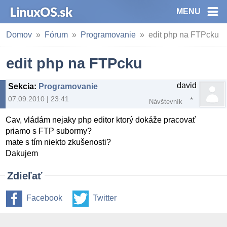
MENU
Domov
Fórum
Programovanie
edit php na FTPcku
edit php na FTPcku
david
Sekcia
:
Programovanie
07.09.2010 | 23:41
Návštevník
Cav, vládám nejaky php editor ktorý dokáže pracovať
priamo s FTP subormy?
mate s tím niekto zkušenosti?
Dakujem
Zdieľať
Facebook
Twitter