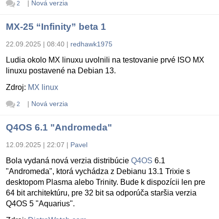
|
Nová verzia
2
MX-25 “Infinity” beta 1
22.09.2025 | 08:40
|
redhawk1975
Ludia okolo MX linuxu uvolnili na testovanie prvé ISO MX
linuxu postavené na Debian 13.
Zdroj:
MX linux
|
Nová verzia
2
Q4OS 6.1 "Andromeda"
12.09.2025 | 22:07
|
Pavel
Bola vydaná nová verzia distribúcie
Q4OS
6.1
"Andromeda", ktorá vychádza z Debianu 13.1 Trixie s
desktopom Plasma alebo Trinity. Bude k dispozícii len pre
64 bit architektúru, pre 32 bit sa odporúča staršia verzia
Q4OS 5 "Aquarius".