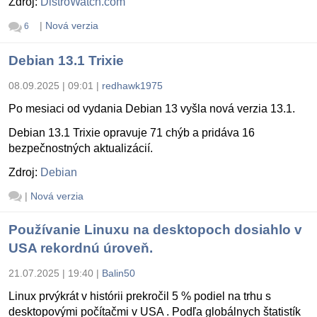
Zdroj:
DistroWatch.com
|
Nová verzia
6
Debian 13.1 Trixie
08.09.2025 | 09:01
|
redhawk1975
Po mesiaci od vydania Debian 13 vyšla nová verzia 13.1.
Debian 13.1 Trixie opravuje 71 chýb a pridáva 16
bezpečnostných aktualizácií.
Zdroj:
Debian
|
Nová verzia
Používanie Linuxu na desktopoch dosiahlo v
USA rekordnú úroveň.
21.07.2025 | 19:40
|
Balin50
Linux prvýkrát v histórii prekročil 5 % podiel na trhu s
desktopovými počítačmi v USA . Podľa globálnych štatistík