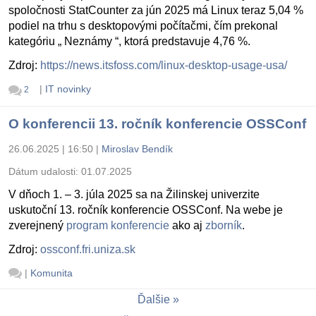
spoločnosti StatCounter za jún 2025 má Linux teraz 5,04 %
podiel na trhu s desktopovými počítačmi, čím prekonal
kategóriu „ Neznámy “, ktorá predstavuje 4,76 %.
Zdroj:
https://news.itsfoss.com/linux-desktop-usage-usa/
|
IT novinky
2
O konferencii 13. ročník konferencie OSSConf
26.06.2025 | 16:50
|
Miroslav Bendík
Dátum udalosti:
01.07.2025
V dňoch 1. – 3. júla 2025 sa na Žilinskej univerzite
uskutoční 13. ročník konferencie OSSConf. Na webe je
zverejnený
program konferencie
ako aj
zborník
.
Zdroj:
ossconf.fri.uniza.sk
|
Komunita
Ďalšie