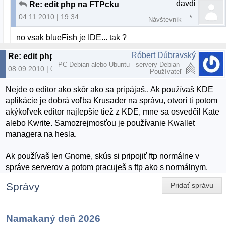
davdi
Re: edit php na FTPcku
04.11.2010 | 19:34
Návštevník
no vsak blueFish je IDE... tak ?
Róbert Dúbravský
Re: edit php na FTPcku
PC Debian alebo Ubuntu - servery Debian
08.09.2010 | 09:25
Používateľ
Nejde o editor ako skôr ako sa pripájaš,. Ak používaš KDE
aplikácie je dobrá voľba Krusader na správu, otvorí ti potom
akýkoľvek editor najlepšie tiež z KDE, mne sa osvedčil Kate
alebo Kwrite. Samozrejmosťou je používanie Kwallet
managera na hesla.
Ak používaš len Gnome, skús si pripojiť ftp normálne v
správe serverov a potom pracuješ s ftp ako s normálnym.
Správy
Pridať správu
Namakaný deň 2026