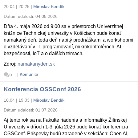
20.04 | 20:25
|
Miroslav Bendík
Dátum udalosti:
04.05.2026
Dňa 4. mája 2026 od 9:00 sa v priestoroch Univerzitnej
knižnice Technickej univerzity v Košiciach bude konať
namakaný deň, teda deň nabitý prednáškami a workshopmi
o vzdelávaní v IT, programovaní, mikrokontroléroch, AI,
bezpečnosti, IoT a o ďalších témach.
Zdroj:
namakanyden.sk
|
Komunita
3
Konferencia OSSConf 2026
10.04 | 19:03
|
Miroslav Bendík
Dátum udalosti:
01.07.2026
Aj tento rok sa na Fakulte riadenia a informatiky Žilinskej
Univerzity v dňoch 1-3. júla 2026 bude konať konferencia
OSSConf. Príspevky budú zaradené v sekciách: Open AI,