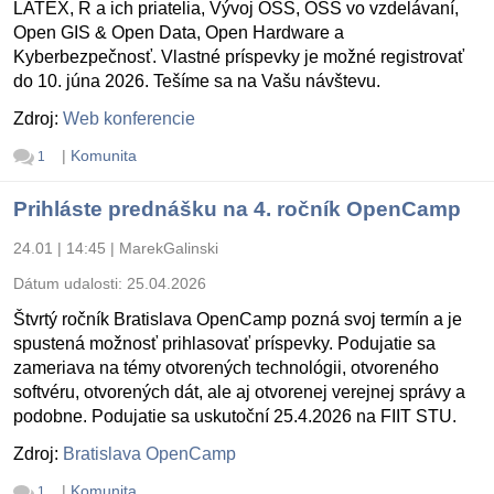
LATEX, R a ich priatelia, Vývoj OSS, OSS vo vzdelávaní,
Open GIS & Open Data, Open Hardware a
Kyberbezpečnosť. Vlastné príspevky je možné registrovať
do 10. júna 2026. Tešíme sa na Vašu návštevu.
Zdroj:
Web konferencie
|
Komunita
1
Prihláste prednášku na 4. ročník OpenCamp
24.01 | 14:45
|
MarekGalinski
Dátum udalosti:
25.04.2026
Štvrtý ročník Bratislava OpenCamp pozná svoj termín a je
spustená možnosť prihlasovať príspevky. Podujatie sa
zameriava na témy otvorených technológii, otvoreného
softvéru, otvorených dát, ale aj otvorenej verejnej správy a
podobne. Podujatie sa uskutoční 25.4.2026 na FIIT STU.
Zdroj:
Bratislava OpenCamp
|
Komunita
1