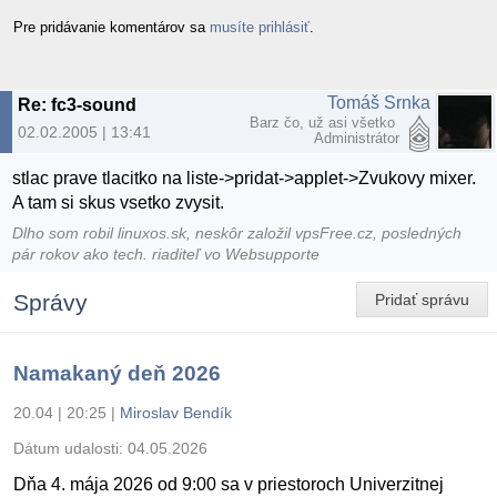
Pre pridávanie komentárov sa
musíte prihlásiť
.
Tomáš Srnka
Re: fc3-sound
Barz čo, už asi všetko
02.02.2005 | 13:41
Administrátor
stlac prave tlacitko na liste->pridat->applet->Zvukovy mixer.
A tam si skus vsetko zvysit.
Dlho som robil linuxos.sk, neskôr založil vpsFree.cz, posledných
pár rokov ako tech. riaditeľ vo Websupporte
Správy
Pridať správu
Namakaný deň 2026
20.04 | 20:25
|
Miroslav Bendík
Dátum udalosti:
04.05.2026
Dňa 4. mája 2026 od 9:00 sa v priestoroch Univerzitnej