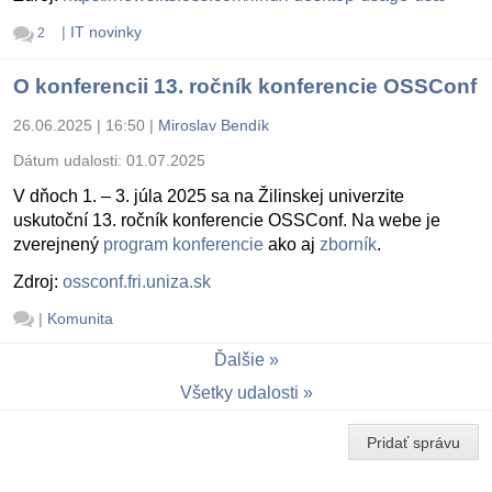
|
IT novinky
2
O konferencii 13. ročník konferencie OSSConf
26.06.2025 | 16:50
|
Miroslav Bendík
Dátum udalosti:
01.07.2025
V dňoch 1. – 3. júla 2025 sa na Žilinskej univerzite
uskutoční 13. ročník konferencie OSSConf. Na webe je
zverejnený
program konferencie
ako aj
zborník
.
Zdroj:
ossconf.fri.uniza.sk
|
Komunita
Ďalšie
Všetky udalosti
Pridať správu