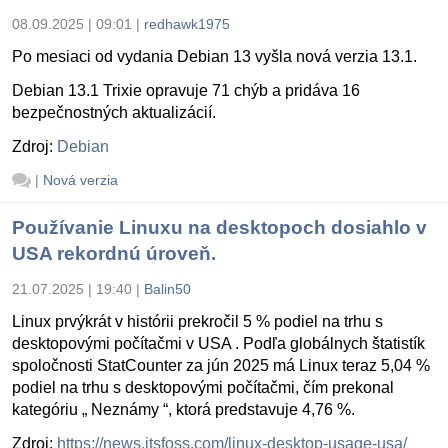
08.09.2025 | 09:01
|
redhawk1975
Po mesiaci od vydania Debian 13 vyšla nová verzia 13.1.
Debian 13.1 Trixie opravuje 71 chýb a pridáva 16
bezpečnostných aktualizácií.
Zdroj:
Debian
|
Nová verzia
Používanie Linuxu na desktopoch dosiahlo v
USA rekordnú úroveň.
21.07.2025 | 19:40
|
Balin50
Linux prvýkrát v histórii prekročil 5 % podiel na trhu s
desktopovými počítačmi v USA . Podľa globálnych štatistík
spoločnosti StatCounter za jún 2025 má Linux teraz 5,04 %
podiel na trhu s desktopovými počítačmi, čím prekonal
kategóriu „ Neznámy “, ktorá predstavuje 4,76 %.
Zdroj:
https://news.itsfoss.com/linux-desktop-usage-usa/