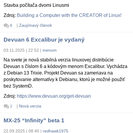
Stavba počítača dvomi Linusmi
Zdroj:
Building a Computer with the CREATOR of Linux!
|
Zaujímavý článok
8
Devuan 6 Excalibur je vydaný
03.11.2025 | 22:52
|
menom
Na svete je nová stabilná verzia linuxovej distribúcie
Devuan s číslom 6 a kódovým menom Excalibur. Vychádza
z Debian 13 Trixie. Projekt Devuan sa zameriava na
poskytovanie alternatívy k Debianu, ktorú je možné použiť
bez SystemD.
Zdroj:
https://www.devuan.org/get-devuan
|
Nová verzia
2
MX-25 “Infinity” beta 1
22.09.2025 | 08:40
|
redhawk1975