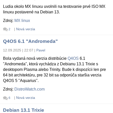
Ludia okolo MX linuxu uvolnili na testovanie prvé ISO MX
linuxu postavené na Debian 13.
Zdroj:
MX linux
|
Nová verzia
2
Q4OS 6.1 "Andromeda"
12.09.2025 | 22:07
|
Pavel
Bola vydaná nová verzia distribúcie
Q4OS
6.1
"Andromeda", ktorá vychádza z Debianu 13.1 Trixie s
desktopom Plasma alebo Trinity. Bude k dispozícii len pre
64 bit architektúru, pre 32 bit sa odporúča staršia verzia
Q4OS 5 "Aquarius".
Zdroj:
DistroWatch.com
|
Nová verzia
6
Debian 13.1 Trixie