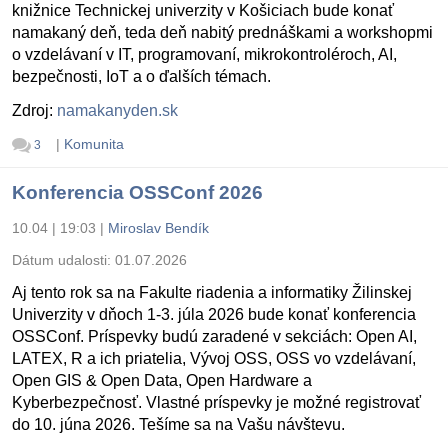
knižnice Technickej univerzity v Košiciach bude konať
namakaný deň, teda deň nabitý prednáškami a workshopmi
o vzdelávaní v IT, programovaní, mikrokontroléroch, AI,
bezpečnosti, IoT a o ďalších témach.
Zdroj:
namakanyden.sk
|
Komunita
3
Konferencia OSSConf 2026
10.04 | 19:03
|
Miroslav Bendík
Dátum udalosti:
01.07.2026
Aj tento rok sa na Fakulte riadenia a informatiky Žilinskej
Univerzity v dňoch 1-3. júla 2026 bude konať konferencia
OSSConf. Príspevky budú zaradené v sekciách: Open AI,
LATEX, R a ich priatelia, Vývoj OSS, OSS vo vzdelávaní,
Open GIS & Open Data, Open Hardware a
Kyberbezpečnosť. Vlastné príspevky je možné registrovať
do 10. júna 2026. Tešíme sa na Vašu návštevu.