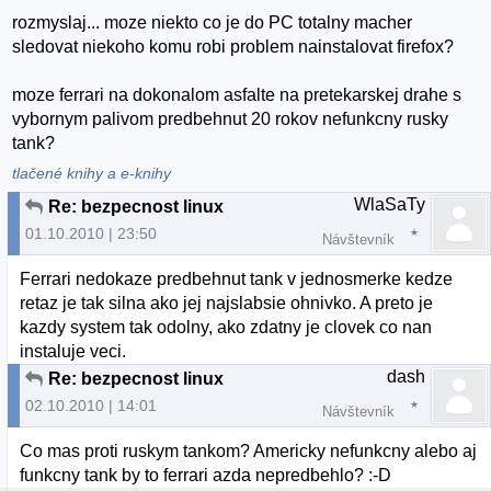
rozmyslaj... moze niekto co je do PC totalny macher
sledovat niekoho komu robi problem nainstalovat firefox?
moze ferrari na dokonalom asfalte na pretekarskej drahe s
vybornym palivom predbehnut 20 rokov nefunkcny rusky
tank?
tlačené knihy a e-knihy
WlaSaTy
Re: bezpecnost linux
01.10.2010 | 23:50
Návštevník
Ferrari nedokaze predbehnut tank v jednosmerke kedze
retaz je tak silna ako jej najslabsie ohnivko. A preto je
kazdy system tak odolny, ako zdatny je clovek co nan
instaluje veci.
dash
Re: bezpecnost linux
02.10.2010 | 14:01
Návštevník
Co mas proti ruskym tankom? Americky nefunkcny alebo aj
funkcny tank by to ferrari azda nepredbehlo? :-D