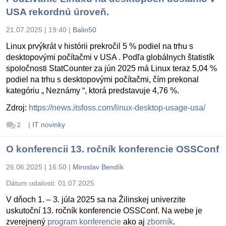
USA rekordnú úroveň.
21.07.2025 | 19:40
|
Balin50
Linux prvýkrát v histórii prekročil 5 % podiel na trhu s
desktopovými počítačmi v USA . Podľa globálnych štatistík
spoločnosti StatCounter za jún 2025 má Linux teraz 5,04 %
podiel na trhu s desktopovými počítačmi, čím prekonal
kategóriu „ Neznámy “, ktorá predstavuje 4,76 %.
Zdroj:
https://news.itsfoss.com/linux-desktop-usage-usa/
|
IT novinky
2
O konferencii 13. ročník konferencie OSSConf
26.06.2025 | 16:50
|
Miroslav Bendík
Dátum udalosti:
01.07.2025
V dňoch 1. – 3. júla 2025 sa na Žilinskej univerzite
uskutoční 13. ročník konferencie OSSConf. Na webe je
zverejnený
program konferencie
ako aj
zborník
.