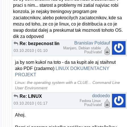
praci s nim... starost a problemy mi zatial najviac robi
konzola. je nejaky treningovy program pre
zaciatocnikov, alebo pokrocilych zaciatocnikov, kde sa
mozu od toho, ze co je linux, co je distribucia a co je
swap dostat dalej a preskumat tak moznosti tohoto OS.
dik za odpoved
Branislav Poldauf
Re: bezpecnost linux
Manjaro, Debian stable
03.10.2010 | 01:10
Používateľ
ja by som kukol na toto - da sa kupit ale aj staihnut
ako PDF (zadarmo)
LINUX DOKUMENTACNY
PROJEKT
Linux: the operating system with a CLUE... Command Line
User Environment
dodoedo
Re: LINUX
Fedora Linux
03.10.2010 | 01:17
Používateľ
Ahoj.