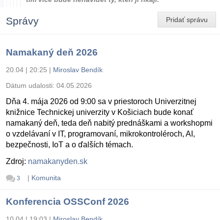
Správy
Pridať správu
Namakaný deň 2026
20.04 | 20:25
|
Miroslav Bendík
Dátum udalosti:
04.05.2026
Dňa 4. mája 2026 od 9:00 sa v priestoroch Univerzitnej
knižnice Technickej univerzity v Košiciach bude konať
namakaný deň, teda deň nabitý prednáškami a workshopmi
o vzdelávaní v IT, programovaní, mikrokontroléroch, AI,
bezpečnosti, IoT a o ďalších témach.
Zdroj:
namakanyden.sk
|
Komunita
3
Konferencia OSSConf 2026
10.04 | 19:03
|
Miroslav Bendík