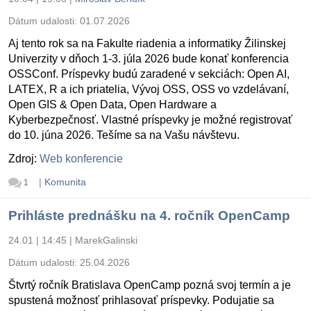
Dátum udalosti:
01.07.2026
Aj tento rok sa na Fakulte riadenia a informatiky Žilinskej
Univerzity v dňoch 1-3. júla 2026 bude konať konferencia
OSSConf. Príspevky budú zaradené v sekciách: Open AI,
LATEX, R a ich priatelia, Vývoj OSS, OSS vo vzdelávaní,
Open GIS & Open Data, Open Hardware a
Kyberbezpečnosť. Vlastné príspevky je možné registrovať
do 10. júna 2026. Tešíme sa na Vašu návštevu.
Zdroj:
Web konferencie
|
Komunita
1
Prihláste prednášku na 4. ročník OpenCamp
24.01 | 14:45
|
MarekGalinski
Dátum udalosti:
25.04.2026
Štvrtý ročník Bratislava OpenCamp pozná svoj termín a je
spustená možnosť prihlasovať príspevky. Podujatie sa