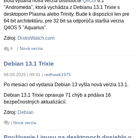
Bola vydaná nová verzia distribúcie
Q4OS
6.1
"Andromeda", ktorá vychádza z Debianu 13.1 Trixie s
desktopom Plasma alebo Trinity. Bude k dispozícii len pre
64 bit architektúru, pre 32 bit sa odporúča staršia verzia
Q4OS 5 "Aquarius".
Zdroj:
DistroWatch.com
|
Nová verzia
6
Debian 13.1 Trixie
08.09.2025 | 09:01
|
redhawk1975
Po mesiaci od vydania Debian 13 vyšla nová verzia 13.1.
Debian 13.1 Trixie opravuje 71 chýb a pridáva 16
bezpečnostných aktualizácií.
Zdroj:
Debian
|
Nová verzia
Používanie Linuxu na desktopoch dosiahlo v