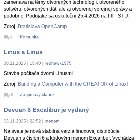
zameriava na témy otvorených technológii, otvoreného
softvéru, otvorených dát, ale aj otvorenej verejnej správy a
podobne. Podujatie sa uskutoční 25.4.2026 na FIIT STU.
Zdroj:
Bratislava OpenCamp
|
Komunita
1
Linus a Linus
30.11.2025 | 19:40
|
redhawk1975
Stavba počítača dvomi Linusmi
Zdroj:
Building a Computer with the CREATOR of Linux!
|
Zaujímavý článok
8
Devuan 6 Excalibur je vydaný
03.11.2025 | 22:52
|
menom
Na svete je nová stabilná verzia linuxovej distribúcie
Devuan s číslom 6 a kódovým menom Excalibur. Vychádza