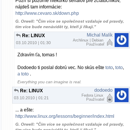
Pozri si pozorne niekoľko seriálov pre zčiatočníkov,
nájdeš tam informácie:
http://www.cevaro.sk/down.php
G. Orwell: "Čím více se společnost vzdaluje od pravdy,
tím více bude nenávidět ty, kteří ji říkají."
Michal Malík
Re: LINUX
Archlinux | Debian
03.10.2010 | 01:30
Používateľ
Zdravím ťa, tomas !
Dodoedo ti poslal dobrú vec. No skús ešte
toto
,
toto
,
a toto
.
Everything you can imagine is real.
dodoedo
Re: LINUX
Fedora Linux
03.10.2010 | 01:21
Používateľ
... a ešte:
http://www.linux.org/lessons/beginner/index.html
G. Orwell: "Čím více se společnost vzdaluje od pravdy,
tím více bude nenávidět ty, kteří ji říkají."