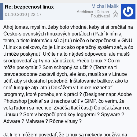
Michal Malík
Re: bezpecnost linux
Archlinux | Debian
01.10.2010 | 22:17
Používateľ
Ahoj tomas, myslím, žeby bolo vhodné, keby si si prečítal na
Česko-slovenských linuxových portáloch (Patrí k ním aj
tento, a tieto informácu sú aj tu.) niečo o bezpečnosti v GNU
/ Linux a celkovo, čo je Linux ako operačný systém zač, a čo
ti môže poskynúť. Určite na to nájdeš odpovede, ale musíš
si odpovedať aj Ty na pár otázok. Prečo Linux ? Čo mi
môže poskytnút ? Som schopný sa učiť ? (Teraz sa ti
pravdepodobne zastavil dych, ale áno, musíš sa v Linuxe
učiť, aby si dosiahol potrebné. Inštalovanie balíkov, ako to
celé funguje atp. atp.) Dokážem v Linuxe rozbehať
programy, ktoré potrebujem k práci ? (Designer napr. Adobe
Photoshop [pokiaľ sa ti nechce učiť v GIMP, čo verím, že
veľa ľudom sa nechce. Zväčša tlačí čas.]) Čo očakávam od
Linuxu ? Som v bezpečí pred key-loggermi ? Spyware ?
Adware ? Malware ? Rôzne vírusy ?
Ja ti len môžem povedať, že Linux sa niekedy používa na