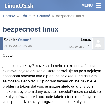
MENU
Domov
Fórum
Ostatné
bezpecnost linux
bezpecnost linux
tomas
Sekcia
:
Ostatné
01.10.2010 | 20:35
Návštevník
Caute,
je linux bezpecny? moze sa do neho nieko dostat? moze
existovat nejaka aplikacia, ktora parazituje na pc a nejakym
sposobom odosiela info o praci na pc? ked si predstavim,
ze mozem sledovat HD program takmer online, tak nie je
problem s tokom dat von. je mozne sledovat druhy pc s
linuxom, aby o tom dany uzivatel nevedel? moze sa stat, ze
nejaky software pre linux bude taketo nieco robit? myslim,
ze ci prechadza kazdy program pre linux nejakym