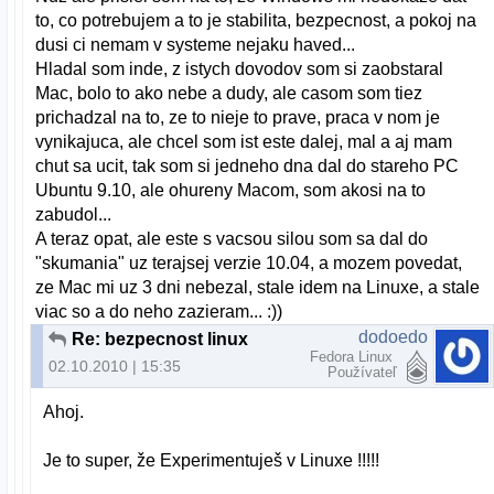
to, co potrebujem a to je stabilita, bezpecnost, a pokoj na
dusi ci nemam v systeme nejaku haved...
Hladal som inde, z istych dovodov som si zaobstaral
Mac, bolo to ako nebe a dudy, ale casom som tiez
prichadzal na to, ze to nieje to prave, praca v nom je
vynikajuca, ale chcel som ist este dalej, mal a aj mam
chut sa ucit, tak som si jedneho dna dal do stareho PC
Ubuntu 9.10, ale ohureny Macom, som akosi na to
zabudol...
A teraz opat, ale este s vacsou silou som sa dal do
"skumania" uz terajsej verzie 10.04, a mozem povedat,
ze Mac mi uz 3 dni nebezal, stale idem na Linuxe, a stale
viac so a do neho zazieram... :))
dodoedo
Re: bezpecnost linux
Fedora Linux
02.10.2010 | 15:35
Používateľ
Ahoj.
Je to super, že Experimentuješ v Linuxe !!!!!