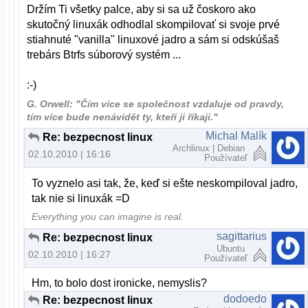
Držím Ti všetky palce, aby si sa už čoskoro ako
skutočný linuxák odhodlal skompilovať si svoje prvé
stiahnuté "vanilla" linuxové jadro a sám si odskúšaš
trebárs Btrfs súborový systém ...
:-)
G. Orwell: "Čím více se společnost vzdaluje od pravdy,
tím více bude nenávidět ty, kteří ji říkají."
Michal Malík
Re: bezpecnost linux
Archlinux | Debian
02.10.2010 | 16:16
Používateľ
To vyznelo asi tak, že, keď si ešte neskompiloval jadro,
tak nie si linuxák =D
Everything you can imagine is real.
sagittarius
Re: bezpecnost linux
Ubuntu
02.10.2010 | 16:27
Používateľ
Hm, to bolo dost ironicke, nemyslis?
dodoedo
Re: bezpecnost linux