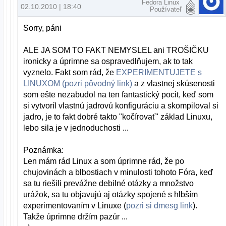
Fedora Linux
02.10.2010 | 18:40
Používateľ
Sorry, páni
ALE JA SOM TO FAKT NEMYSLEL ani TROŠIČKU
ironicky a úprimne sa ospravedlňujem, ak to tak
vyznelo. Fakt som rád, že
EXPERIMENTUJETE s
LINUXOM (pozri pôvodný link)
a z vlastnej skúsenosti
som ešte nezabudol na ten fantastický pocit, keď som
si vytvoríl vlastnú jadrovú konfiguráciu a skompiloval si
jadro, je to fakt dobré takto "kočírovať" základ Linuxu,
lebo sila je v jednoduchosti ...
Poznámka:
Len mám rád Linux a som úprimne rád, že po
chujovinách a blbostiach v minulosti tohoto Fóra, keď
sa tu riešili prevážne debilné otázky a množstvo
urážok, sa tu objavujú aj otázky spojené s hlbším
experimentovaním v Linuxe (
pozri si dmesg link
).
Takže úprimne držím pazúr ...