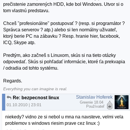
prečistenie zamorených HDD, kde bol Windows. Utvor si o
tom vlastnú predstavu.
Chceš "profesionálne" postupovať ? (resp. si programátor ?
Správca serverov ? atp.) alebo si len normálny uživateľ,
ktorý berie PC na zábavku ? Resp. hranie hier, facebook,
ICQ, Skype atp.
Predtým, ako začneš s Linuxom, skús si na tieto otázky
odpovedať. Skús si pohľadať informácie, ktoré ťa prekvapia
/ odradia od tohto systému.
Regards.
Everything you can imagine is real.
Stanislav Hoferek
Re: bezpecnost linux
Greenie 18.04
01.10.2010 | 23:01
Používateľ
niekedy? vidno ze si nebol u mna na navsteve, velmi vela
problemov s windows riesim prave cez linux :)