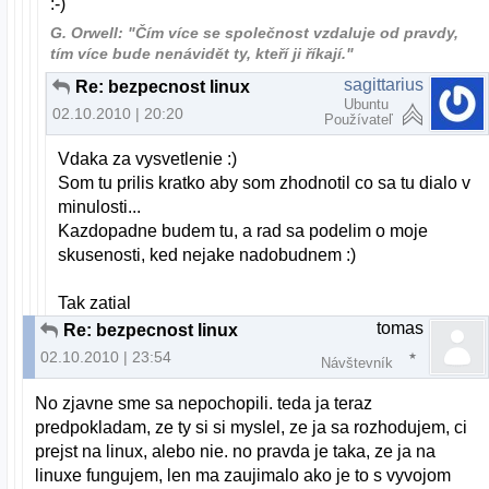
:-)
G. Orwell: "Čím více se společnost vzdaluje od pravdy,
tím více bude nenávidět ty, kteří ji říkají."
sagittarius
Re: bezpecnost linux
Ubuntu
02.10.2010 | 20:20
Používateľ
Vdaka za vysvetlenie :)
Som tu prilis kratko aby som zhodnotil co sa tu dialo v
minulosti...
Kazdopadne budem tu, a rad sa podelim o moje
skusenosti, ked nejake nadobudnem :)
Tak zatial
tomas
Re: bezpecnost linux
02.10.2010 | 23:54
Návštevník
No zjavne sme sa nepochopili. teda ja teraz
predpokladam, ze ty si si myslel, ze ja sa rozhodujem, ci
prejst na linux, alebo nie. no pravda je taka, ze ja na
linuxe fungujem, len ma zaujimalo ako je to s vyvojom