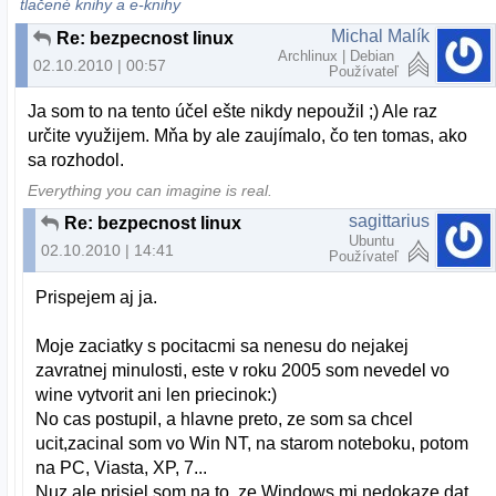
tlačené knihy a e-knihy
Michal Malík
Re: bezpecnost linux
Archlinux | Debian
02.10.2010 | 00:57
Používateľ
Ja som to na tento účel ešte nikdy nepoužil ;) Ale raz
určite využijem. Mňa by ale zaujímalo, čo ten tomas, ako
sa rozhodol.
Everything you can imagine is real.
sagittarius
Re: bezpecnost linux
Ubuntu
02.10.2010 | 14:41
Používateľ
Prispejem aj ja.
Moje zaciatky s pocitacmi sa nenesu do nejakej
zavratnej minulosti, este v roku 2005 som nevedel vo
wine vytvorit ani len priecinok:)
No cas postupil, a hlavne preto, ze som sa chcel
ucit,zacinal som vo Win NT, na starom noteboku, potom
na PC, Viasta, XP, 7...
Nuz ale prisiel som na to, ze Windows mi nedokaze dat