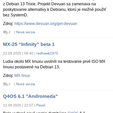
z Debian 13 Trixie. Projekt Devuan sa zameriava na
poskytovanie alternatívy k Debianu, ktorú je možné použiť
bez SystemD.
Zdroj:
https://www.devuan.org/get-devuan
|
Nová verzia
2
MX-25 “Infinity” beta 1
22.09.2025 | 08:40
|
redhawk1975
Ludia okolo MX linuxu uvolnili na testovanie prvé ISO MX
linuxu postavené na Debian 13.
Zdroj:
MX linux
|
Nová verzia
2
Q4OS 6.1 "Andromeda"
12.09.2025 | 22:07
|
Pavel