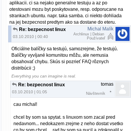
aplikacii. ci sa nejako generalne testuju a az po
otestovani mozu byt poskytovane, resp. odporucane na
strankach ubuntu. napr. taka samba. ci niekto dohliada
na jej bezpecnost predtym ako sa dostane do eteru.
Michal Malík
Re: bezpecnost linux
Archlinux | Debian
03.10.2010 | 00:40
Používateľ
Oficiálne balíčky sa testujú, samozrejme, že testujú.
Balíčky vyvíjané komunitou môžu, ale nemusia
obsahovať chybu. Skús si pozrieť FAQ rôznych
distribúcii ;)
Everything you can imagine is real.
tomas
Re: bezpecnost linux
03.10.2010 | 01:05
Návštevník
cau michal!
chcel by som sa spytat. s linuxom som zacal pred
nedavnom... nedokazem zrejme z neho dostat vsetko
co by som chcel.... rad by som sa nucil a zdokonalil v