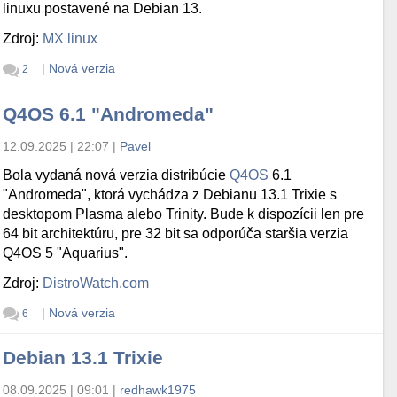
linuxu postavené na Debian 13.
Zdroj:
MX linux
|
Nová verzia
2
Q4OS 6.1 "Andromeda"
12.09.2025 | 22:07
|
Pavel
Bola vydaná nová verzia distribúcie
Q4OS
6.1
"Andromeda", ktorá vychádza z Debianu 13.1 Trixie s
desktopom Plasma alebo Trinity. Bude k dispozícii len pre
64 bit architektúru, pre 32 bit sa odporúča staršia verzia
Q4OS 5 "Aquarius".
Zdroj:
DistroWatch.com
|
Nová verzia
6
Debian 13.1 Trixie
08.09.2025 | 09:01
|
redhawk1975