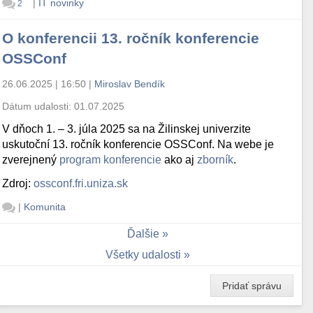
|
IT novinky
2
O konferencii 13. ročník konferencie
OSSConf
26.06.2025 | 16:50
|
Miroslav Bendík
Dátum udalosti:
01.07.2025
V dňoch 1. – 3. júla 2025 sa na Žilinskej univerzite
uskutoční 13. ročník konferencie OSSConf. Na webe je
zverejnený
program konferencie
ako aj
zborník
.
Zdroj:
ossconf.fri.uniza.sk
|
Komunita
Ďalšie
Všetky udalosti
Pridať správu