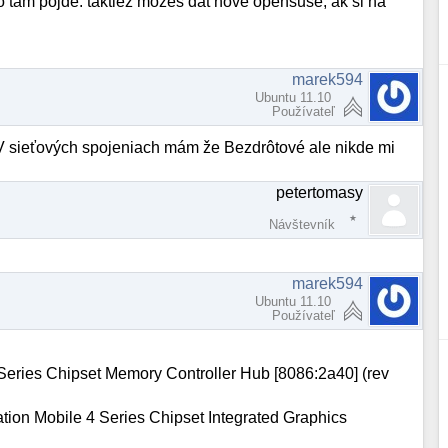
 to tam pojde. taktiez mozes dat nove opensuse, ak si na
marek594
Ubuntu 11.10
Používateľ
 V sieťových spojeniach mám že Bezdrôtové ale nikde mi
petertomasy
Návštevník
marek594
Ubuntu 11.10
Používateľ
4 Series Chipset Memory Controller Hub [8086:2a40] (rev
ation Mobile 4 Series Chipset Integrated Graphics