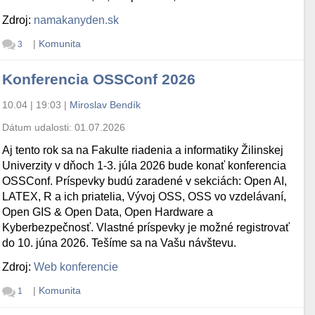
Zdroj:
namakanyden.sk
|
Komunita
3
Konferencia OSSConf 2026
10.04 | 19:03
|
Miroslav Bendík
Dátum udalosti:
01.07.2026
Aj tento rok sa na Fakulte riadenia a informatiky Žilinskej
Univerzity v dňoch 1-3. júla 2026 bude konať konferencia
OSSConf. Príspevky budú zaradené v sekciách: Open AI,
LATEX, R a ich priatelia, Vývoj OSS, OSS vo vzdelávaní,
Open GIS & Open Data, Open Hardware a
Kyberbezpečnosť. Vlastné príspevky je možné registrovať
do 10. júna 2026. Tešíme sa na Vašu návštevu.
Zdroj:
Web konferencie
|
Komunita
1