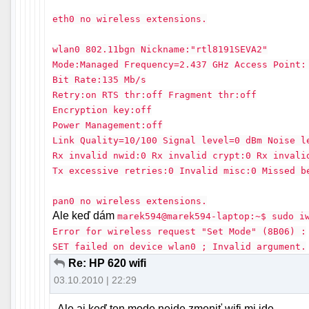
eth0 no wireless extensions.
wlan0 802.11bgn Nickname:"rtl8191SEVA2"
Mode:Managed Frequency=2.437 GHz Access Point:
Bit Rate:135 Mb/s
Retry:on RTS thr:off Fragment thr:off
Encryption key:off
Power Management:off
Link Quality=10/100 Signal level=0 dBm Noise l
Rx invalid nwid:0 Rx invalid crypt:0 Rx invali
Tx excessive retries:0 Invalid misc:0 Missed b
pan0 no wireless extensions.
Ale keď dám
marek594@marek594-laptop:~$ sudo i
Error for wireless request "Set Mode" (8B06) :
SET failed on device wlan0 ; Invalid argument.
Re: HP 620 wifi
03.10.2010 | 22:29
Ale aj keď ten mode nejde zmeniť wifi mi ide.