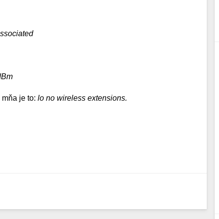
ssociated
 dBm
 mňa je to:
lo no wireless extensions.