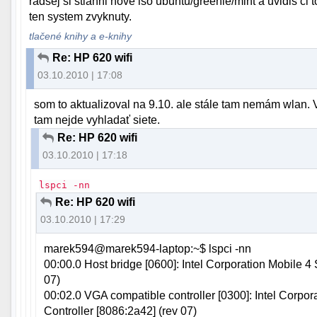
radsej si stiahni nove iso ubuntu/greenie/mint a uvidis ci
ten system zvyknuty.
tlačené knihy a e-knihy
Re: HP 620 wifi
03.10.2010 | 17:08
som to aktualizoval na 9.10. ale stále tam nemám wlan.
tam nejde vyhladať siete.
Re: HP 620 wifi
03.10.2010 | 17:18
lspci -nn
Re: HP 620 wifi
03.10.2010 | 17:29
marek594@marek594-laptop:~$ lspci -nn
00:00.0 Host bridge [0600]: Intel Corporation Mobile 
07)
00:02.0 VGA compatible controller [0300]: Intel Corpor
Controller [8086:2a42] (rev 07)