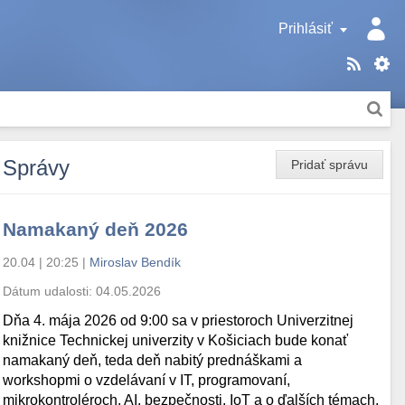
Prihlásiť
Správy
Pridať správu
Namakaný deň 2026
20.04 | 20:25
|
Miroslav Bendík
Dátum udalosti:
04.05.2026
Dňa 4. mája 2026 od 9:00 sa v priestoroch Univerzitnej
knižnice Technickej univerzity v Košiciach bude konať
namakaný deň, teda deň nabitý prednáškami a
workshopmi o vzdelávaní v IT, programovaní,
mikrokontroléroch, AI, bezpečnosti, IoT a o ďalších témach.