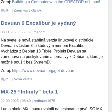
Zdroj:
Building a Computer with the CREATOR of Linux!
|
Zaujímavý článok
8
Devuan 6 Excalibur je vydaný
03.11.2025 | 22:52
|
menom
Na svete je nová stabilná verzia linuxovej distribúcie
Devuan s číslom 6 a kódovým menom Excalibur.
Vychádza z Debian 13 Trixie. Projekt Devuan sa
zameriava na poskytovanie alternatívy k Debianu, ktorú je
možné použiť bez SystemD.
Zdroj:
https://www.devuan.org/get-devuan
|
Nová verzia
2
MX-25 “Infinity” beta 1
22.09.2025 | 08:40
|
redhawk1975
Ludia okolo MX linuxu uvolnili na testovanie prvé ISO MX