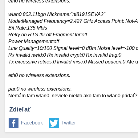
eth0 no wireless extensions.
wlan0 802.11bgn Nickname:"rtl8191SEVA2"
Mode:Managed Frequency=2.427 GHz Access Point: Not-A
Bit Rate:135 Mb/s
Retry:on RTS thr:off Fragment thr:off
Power Management:off
Link Quality=10/100 Signal level=0 dBm Noise level=-100
Rx invalid nwid:0 Rx invalid crypt:0 Rx invalid frag:0
Tx excessive retries:0 Invalid misc:0 Missed beacon:0
Ale u
eth0 no wireless extensions.
pan0 no wireless extensions.
Nemám tam wlan0, neviete niekto ako tam to wlan0 pridať?
Zdieľať
Facebook
Twitter