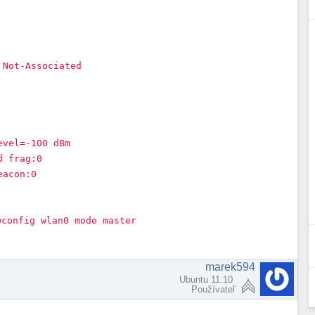
 Not-Associated
evel=-100 dBm
d frag:0
eacon:0
wconfig wlan0 mode master
marek594
Ubuntu 11.10
Používateľ