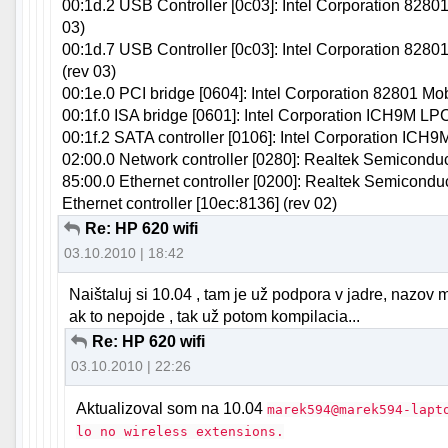
00:1d.2 USB Controller [0c03]: Intel Corporation 8280
03)
00:1d.7 USB Controller [0c03]: Intel Corporation 828
(rev 03)
00:1e.0 PCI bridge [0604]: Intel Corporation 82801 Mo
00:1f.0 ISA bridge [0601]: Intel Corporation ICH9M LPC
00:1f.2 SATA controller [0106]: Intel Corporation ICH
02:00.0 Network controller [0280]: Realtek Semiconduct
85:00.0 Ethernet controller [0200]: Realtek Semicon
Ethernet controller [10ec:8136] (rev 02)
Re: HP 620 wifi
03.10.2010 | 18:42
Naištaluj si 10.04 , tam je už podpora v jadre, nazov
ak to nepojde , tak už potom kompilacia...
Re: HP 620 wifi
03.10.2010 | 22:26
Aktualizoval som na 10.04
marek594@marek594-lapt
lo no wireless extensions.