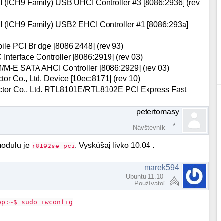
1I (ICH9 Family) USB UHCI Controller #3 [8086:2936] (rev
01I (ICH9 Family) USB2 EHCI Controller #1 [8086:293a]
bile PCI Bridge [8086:2448] (rev 93)
 Interface Controller [8086:2919] (rev 03)
9M/M-E SATA AHCI Controller [8086:2929] (rev 03)
or Co., Ltd. Device [10ec:8171] (rev 10)
ductor Co., Ltd. RTL8101E/RTL8102E PCI Express Fast
petertomasy
Návštevník
 modulu je
. Vyskúšaj livko 10.04 .
r8192se_pci
marek594
Ubuntu 11.10
Používateľ
op:~$ sudo iwconfig