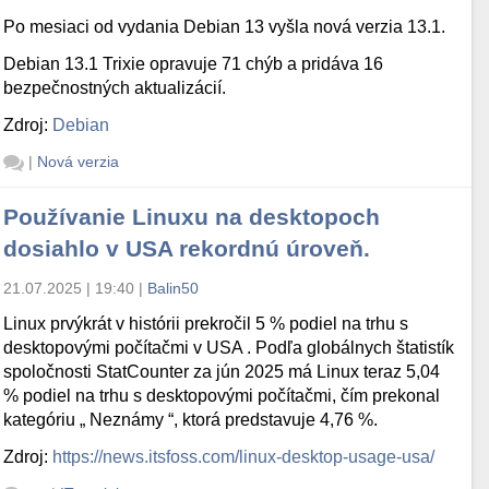
Po mesiaci od vydania Debian 13 vyšla nová verzia 13.1.
Debian 13.1 Trixie opravuje 71 chýb a pridáva 16
bezpečnostných aktualizácií.
Zdroj:
Debian
|
Nová verzia
Používanie Linuxu na desktopoch
dosiahlo v USA rekordnú úroveň.
21.07.2025 | 19:40
|
Balin50
Linux prvýkrát v histórii prekročil 5 % podiel na trhu s
desktopovými počítačmi v USA . Podľa globálnych štatistík
spoločnosti StatCounter za jún 2025 má Linux teraz 5,04
% podiel na trhu s desktopovými počítačmi, čím prekonal
kategóriu „ Neznámy “, ktorá predstavuje 4,76 %.
Zdroj:
https://news.itsfoss.com/linux-desktop-usage-usa/