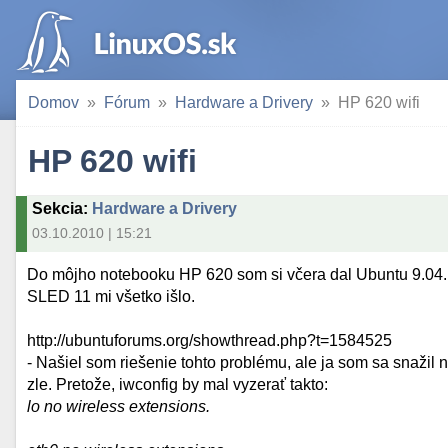
Domov
Fórum
Hardware a Drivery
HP 620 wifi
HP 620 wifi
Sekcia
:
Hardware a Drivery
03.10.2010 | 15:21
Do môjho notebooku HP 620 som si včera dal Ubuntu 9.04. 
SLED 11 mi všetko išlo.
http://ubuntuforums.org/showthread.php?t=1584525
- Našiel som riešenie tohto problému, ale ja som sa snažil 
zle. Pretože, iwconfig by mal vyzerať takto:
lo no wireless extensions.