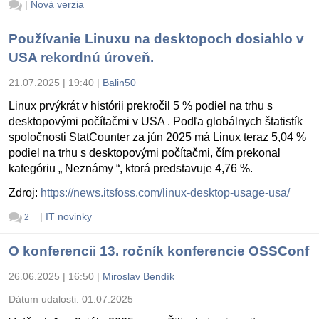
|
Nová verzia
Používanie Linuxu na desktopoch dosiahlo v
USA rekordnú úroveň.
21.07.2025 | 19:40
|
Balin50
Linux prvýkrát v histórii prekročil 5 % podiel na trhu s
desktopovými počítačmi v USA . Podľa globálnych štatistík
spoločnosti StatCounter za jún 2025 má Linux teraz 5,04 %
podiel na trhu s desktopovými počítačmi, čím prekonal
kategóriu „ Neznámy “, ktorá predstavuje 4,76 %.
Zdroj:
https://news.itsfoss.com/linux-desktop-usage-usa/
|
IT novinky
2
O konferencii 13. ročník konferencie OSSConf
26.06.2025 | 16:50
|
Miroslav Bendík
Dátum udalosti:
01.07.2025