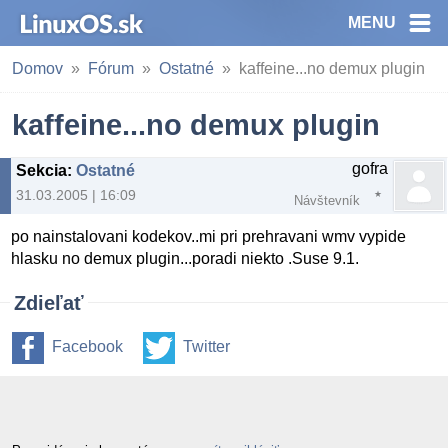
MENU
Domov
Fórum
Ostatné
kaffeine...no demux plugin
kaffeine...no demux plugin
gofra
Sekcia
:
Ostatné
31.03.2005 | 16:09
Návštevník
po nainstalovani kodekov..mi pri prehravani wmv vypide
hlasku no demux plugin...poradi niekto .Suse 9.1.
Zdieľať
Facebook
Twitter