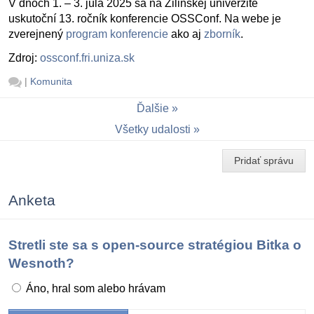
V dňoch 1. – 3. júla 2025 sa na Žilinskej univerzite
uskutoční 13. ročník konferencie OSSConf. Na webe je
zverejnený
program konferencie
ako aj
zborník
.
Zdroj:
ossconf.fri.uniza.sk
|
Komunita
Ďalšie
Všetky udalosti
Pridať správu
Anketa
Stretli ste sa s open-source stratégiou Bitka o
Wesnoth?
Áno, hral som alebo hrávam