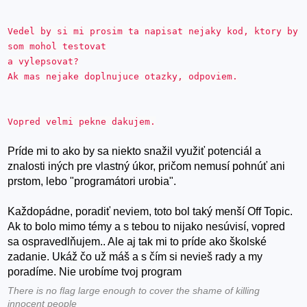
Vedel by si mi prosim ta napisat nejaky kod, ktory by
som mohol testovat
a vylepsovat?
Ak mas nejake doplnujuce otazky, odpoviem.
Vopred velmi pekne dakujem.
Príde mi to ako by sa niekto snažil využiť potenciál a
znalosti iných pre vlastný úkor, pričom nemusí pohnúť ani
prstom, lebo "programátori urobia".
Každopádne, poradiť neviem, toto bol taký menší Off Topic.
Ak to bolo mimo témy a s tebou to nijako nesúvisí, vopred
sa ospravedlňujem.. Ale aj tak mi to príde ako školské
zadanie. Ukáž čo už máš a s čím si nevieš rady a my
poradíme. Nie urobíme tvoj program
There is no flag large enough to cover the shame of killing
innocent people