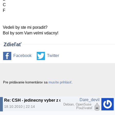
C
F
Vedeli by ste mi poradit?
Bol by som Vam velmi vdacny!
Zdieľať
Facebook
Twitter
Pre pridávanie komentárov sa
musíte prihlásiť
.
Dare_devil
Re: CSH - jedinecny vyber z dvoch premennych
Debian, OpenSuse
18.10.2010 | 22:14
Používateľ