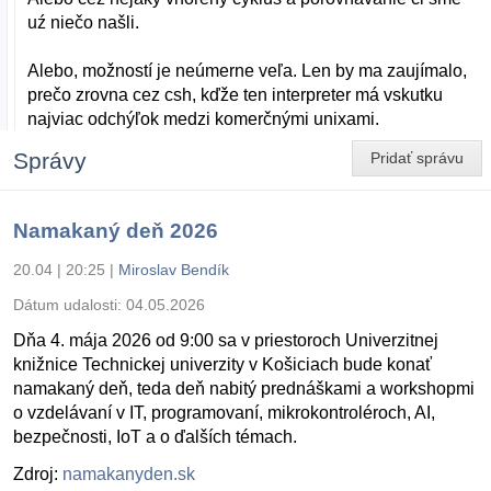
uź niečo našli.
Alebo, možností je neúmerne veľa. Len by ma zaujímalo,
prečo zrovna cez csh, kďže ten interpreter má vskutku
najviac odchýľok medzi komerčnými unixami.
Správy
Pridať správu
Namakaný deň 2026
20.04 | 20:25
|
Miroslav Bendík
Dátum udalosti:
04.05.2026
Dňa 4. mája 2026 od 9:00 sa v priestoroch Univerzitnej
knižnice Technickej univerzity v Košiciach bude konať
namakaný deň, teda deň nabitý prednáškami a workshopmi
o vzdelávaní v IT, programovaní, mikrokontroléroch, AI,
bezpečnosti, IoT a o ďalších témach.
Zdroj:
namakanyden.sk