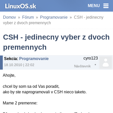
MENU
Domov
Fórum
Programovanie
CSH - jedinecny
vyber z dvoch premennych
CSH - jedinecny vyber z dvoch
premennych
cyro123
Sekcia
:
Programovanie
18.10.2010 | 22:02
Návštevník
Ahojte,
chcel by som sa od Vas poradit,
ako by ste naprogramovali v CSH nieco taketo.
Mame 2 premenne: