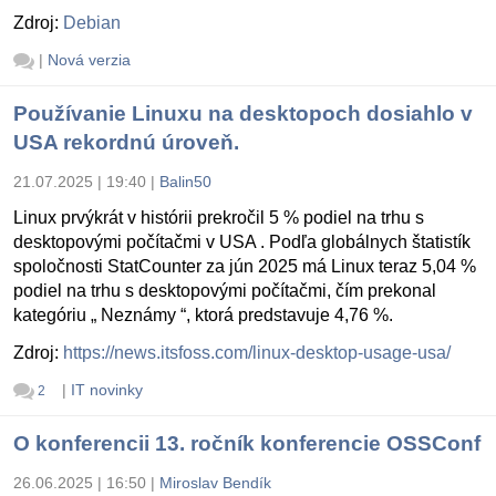
Zdroj:
Debian
|
Nová verzia
Používanie Linuxu na desktopoch dosiahlo v
USA rekordnú úroveň.
21.07.2025 | 19:40
|
Balin50
Linux prvýkrát v histórii prekročil 5 % podiel na trhu s
desktopovými počítačmi v USA . Podľa globálnych štatistík
spoločnosti StatCounter za jún 2025 má Linux teraz 5,04 %
podiel na trhu s desktopovými počítačmi, čím prekonal
kategóriu „ Neznámy “, ktorá predstavuje 4,76 %.
Zdroj:
https://news.itsfoss.com/linux-desktop-usage-usa/
|
IT novinky
2
O konferencii 13. ročník konferencie OSSConf
26.06.2025 | 16:50
|
Miroslav Bendík