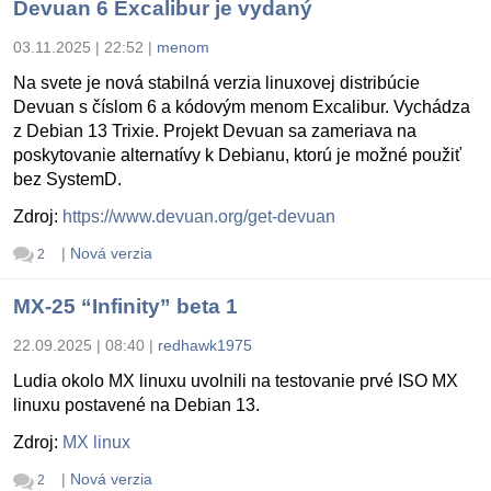
Devuan 6 Excalibur je vydaný
03.11.2025 | 22:52
|
menom
Na svete je nová stabilná verzia linuxovej distribúcie
Devuan s číslom 6 a kódovým menom Excalibur. Vychádza
z Debian 13 Trixie. Projekt Devuan sa zameriava na
poskytovanie alternatívy k Debianu, ktorú je možné použiť
bez SystemD.
Zdroj:
https://www.devuan.org/get-devuan
|
Nová verzia
2
MX-25 “Infinity” beta 1
22.09.2025 | 08:40
|
redhawk1975
Ludia okolo MX linuxu uvolnili na testovanie prvé ISO MX
linuxu postavené na Debian 13.
Zdroj:
MX linux
|
Nová verzia
2