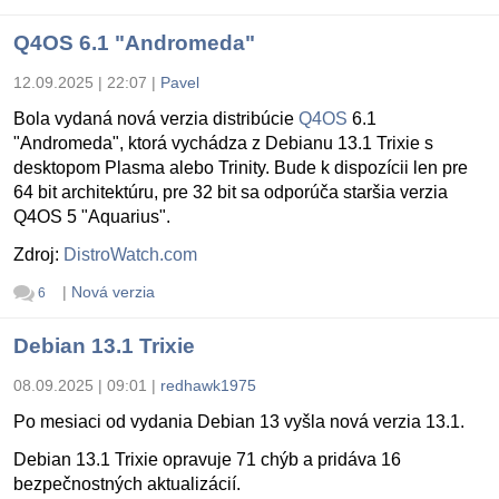
Q4OS 6.1 "Andromeda"
12.09.2025 | 22:07
|
Pavel
Bola vydaná nová verzia distribúcie
Q4OS
6.1
"Andromeda", ktorá vychádza z Debianu 13.1 Trixie s
desktopom Plasma alebo Trinity. Bude k dispozícii len pre
64 bit architektúru, pre 32 bit sa odporúča staršia verzia
Q4OS 5 "Aquarius".
Zdroj:
DistroWatch.com
|
Nová verzia
6
Debian 13.1 Trixie
08.09.2025 | 09:01
|
redhawk1975
Po mesiaci od vydania Debian 13 vyšla nová verzia 13.1.
Debian 13.1 Trixie opravuje 71 chýb a pridáva 16
bezpečnostných aktualizácií.