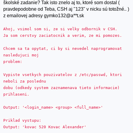
školské zadanie? Tak isto znelo aj to, ktoré som dostal (
pravdepodobne od Teba, CSH aj "123" v nicku sú totožné.. )
z emailovej adresy gymko132@a**t.sk
Ahoj, vsimol som si, ze si velky odbornik v CSH.
Ja som cerstvy zaciatocnik a verim, ze mi pomozes.
Chcem sa ta opytat, ci by si nevedel naprogramovat
nasledujuci moj
problem:
Vypiste vsetkych pouzivatelov z /etc/passwd, ktori
neboli za poslednu
dobu (odkedy system zaznamenava tieto informacie)
prihlaseni.
Output: '<login_name> <group> <full_name>'
Priklad vystupu:
Output: 'kovac 520 Kovac Alexander'