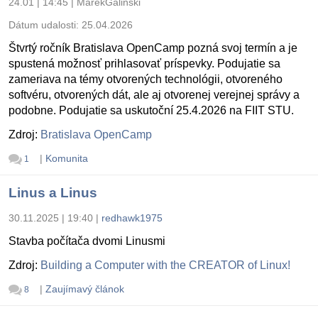
24.01 | 14:45
|
MarekGalinski
Dátum udalosti:
25.04.2026
Štvrtý ročník Bratislava OpenCamp pozná svoj termín a je
spustená možnosť prihlasovať príspevky. Podujatie sa
zameriava na témy otvorených technológii, otvoreného
softvéru, otvorených dát, ale aj otvorenej verejnej správy a
podobne. Podujatie sa uskutoční 25.4.2026 na FIIT STU.
Zdroj:
Bratislava OpenCamp
|
Komunita
1
Linus a Linus
30.11.2025 | 19:40
|
redhawk1975
Stavba počítača dvomi Linusmi
Zdroj:
Building a Computer with the CREATOR of Linux!
|
Zaujímavý článok
8