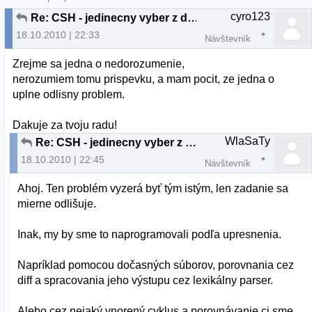
cyro123
Re: CSH - jedinecny vyber z dvoch premennych
18.10.2010 | 22:33
Návštevník
Zrejme sa jedna o nedorozumenie,
nerozumiem tomu prispevku, a mam pocit, ze jedna o
uplne odlisny problem.
Dakuje za tvoju radu!
WlaSaTy
Re: CSH - jedinecny vyber z dvoch premennych
18.10.2010 | 22:45
Návštevník
Ahoj. Ten problém vyzerá byť tým istým, len zadanie sa
mierne odlišuje.
Inak, my by sme to naprogramovali podľa upresnenia.
Napríklad pomocou dočasných súborov, porovnania cez
diff a spracovania jeho výstupu cez lexikálny parser.
Alebo cez nejaký vnorený cyklus a porovnávanie ci sme