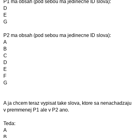
P1 ma obsah (pod sebou ma jedinecne ID slova):
D
E
G
P2 ma obsah (pod sebou ma jedinecne ID slova):
A
B
C
D
E
F
G
A ja chcem teraz vypisat take slova, ktore sa nenachadzaju
v premmenej P1 ale v P2 ano.
Teda:
A
B