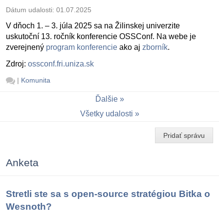
Dátum udalosti:
01.07.2025
V dňoch 1. – 3. júla 2025 sa na Žilinskej univerzite
uskutoční 13. ročník konferencie OSSConf. Na webe je
zverejnený
program konferencie
ako aj
zborník
.
Zdroj:
ossconf.fri.uniza.sk
|
Komunita
Ďalšie
Všetky udalosti
Pridať správu
Anketa
Stretli ste sa s open-source stratégiou Bitka o
Wesnoth?