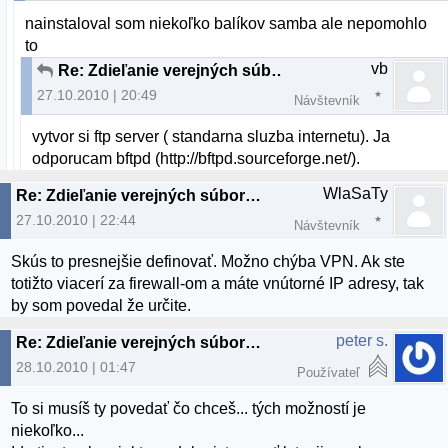
nainstaloval som niekoľko balíkov samba ale nepomohlo
to
vb
Re: Zdieľanie verejných súborov v sieti - PROBLÉM
27.10.2010 | 20:49
Návštevník
vytvor si ftp server ( standarna sluzba internetu). Ja
odporucam bftpd (http://bftpd.sourceforge.net/).
WlaSaTy
Re: Zdieľanie verejných súborov v sieti - PROBLÉM
27.10.2010 | 22:44
Návštevník
Skús to presnejšie definovať. Možno chýba VPN. Ak ste
totižto viacerí za firewall-om a máte vnútorné IP adresy, tak
by som povedal že určite.
peter s.
Re: Zdieľanie verejných súborov v sieti - PROBLÉM
28.10.2010 | 01:47
Používateľ
To si musíš ty povedať čo chceš... tých možností je
niekoľko...