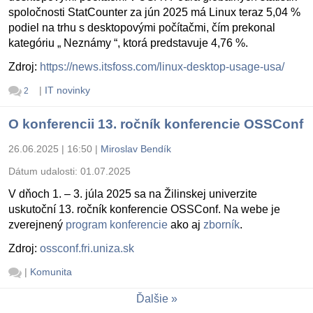
spoločnosti StatCounter za jún 2025 má Linux teraz 5,04 %
podiel na trhu s desktopovými počítačmi, čím prekonal
kategóriu „ Neznámy “, ktorá predstavuje 4,76 %.
Zdroj:
https://news.itsfoss.com/linux-desktop-usage-usa/
|
IT novinky
2
O konferencii 13. ročník konferencie OSSConf
26.06.2025 | 16:50
|
Miroslav Bendík
Dátum udalosti:
01.07.2025
V dňoch 1. – 3. júla 2025 sa na Žilinskej univerzite
uskutoční 13. ročník konferencie OSSConf. Na webe je
zverejnený
program konferencie
ako aj
zborník
.
Zdroj:
ossconf.fri.uniza.sk
|
Komunita
Ďalšie