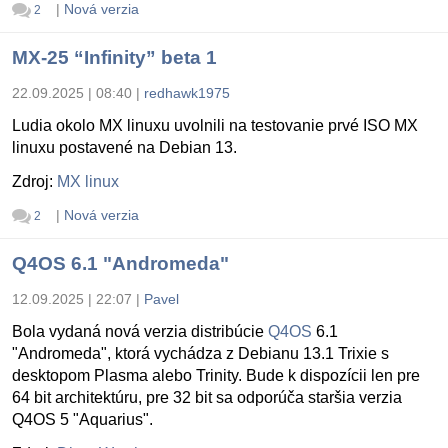
|
Nová verzia
2
MX-25 “Infinity” beta 1
22.09.2025 | 08:40
|
redhawk1975
Ludia okolo MX linuxu uvolnili na testovanie prvé ISO MX
linuxu postavené na Debian 13.
Zdroj:
MX linux
|
Nová verzia
2
Q4OS 6.1 "Andromeda"
12.09.2025 | 22:07
|
Pavel
Bola vydaná nová verzia distribúcie
Q4OS
6.1
"Andromeda", ktorá vychádza z Debianu 13.1 Trixie s
desktopom Plasma alebo Trinity. Bude k dispozícii len pre
64 bit architektúru, pre 32 bit sa odporúča staršia verzia
Q4OS 5 "Aquarius".