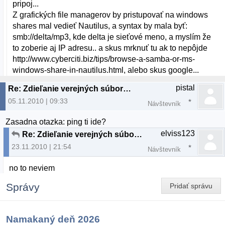
pripoj...
Z grafických file managerov by pristupovať na windows
shares mal vedieť Nautilus, a syntax by mala byť:
smb://delta/mp3, kde delta je sieťové meno, a myslím že
to zoberie aj IP adresu.. a skus mrknuť tu ak to nepôjde
http://www.cyberciti.biz/tips/browse-a-samba-or-ms-
windows-share-in-nautilus.html, alebo skus google...
pistal
Re: Zdieľanie verejných súborov v sieti - PROBLÉM
05.11.2010 | 09:33
Návštevník
Zasadna otazka: ping ti ide?
elviss123
Re: Zdieľanie verejných súborov v sieti - PROBLÉM
23.11.2010 | 21:54
Návštevník
no to neviem
Správy
Pridať správu
Namakaný deň 2026