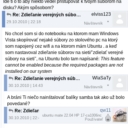
Ide ti o to aby niekto vedel pristupovať k tvojim suborom na
disku? Akým spôsobom?
elviss123
Re: Zdieľanie verejných súborov v sieti - PROBLÉM
29.10.2010 | 22:18
Návštevník
No chcel som si do notebooku na ktorom mam Windows
Vista skopírovať nejaké súbory zo stolového pc na ktorý
som napojený cez wifi a na ktorom mám Ubuntu . a keď
som nastavoval zdieľanie súborov na sieti/"zdielať verejné
súbory na sieti", na Ubuntu bolo tam napísané:
This feature
cannot be enabled because the required packages are not
installed on our system
WlaSaTy
Re: Zdieľanie verejných súborov v sieti - PROBLÉM
30.10.2010 | 14:43
Návštevník
A bráni Ti niečo nainśtalovať balíky samba tak ako už bolo
povedané?
qw11
Re: Zdieľanie verejných súborov v sieti - PROBLÉM
ubuntu mate 22.04 HP 17-ca1006nc
30.10.2010 | 22:44
Používateľ