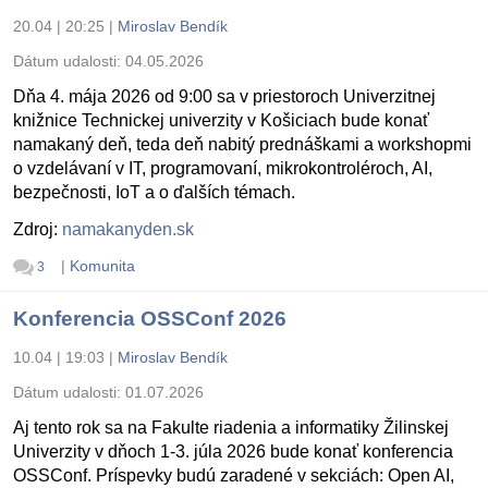
20.04 | 20:25
|
Miroslav Bendík
Dátum udalosti:
04.05.2026
Dňa 4. mája 2026 od 9:00 sa v priestoroch Univerzitnej
knižnice Technickej univerzity v Košiciach bude konať
namakaný deň, teda deň nabitý prednáškami a workshopmi
o vzdelávaní v IT, programovaní, mikrokontroléroch, AI,
bezpečnosti, IoT a o ďalších témach.
Zdroj:
namakanyden.sk
|
Komunita
3
Konferencia OSSConf 2026
10.04 | 19:03
|
Miroslav Bendík
Dátum udalosti:
01.07.2026
Aj tento rok sa na Fakulte riadenia a informatiky Žilinskej
Univerzity v dňoch 1-3. júla 2026 bude konať konferencia
OSSConf. Príspevky budú zaradené v sekciách: Open AI,