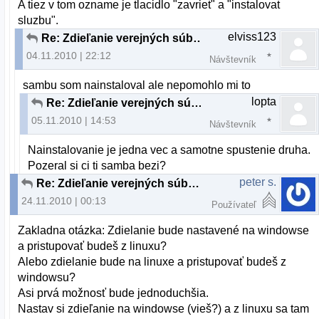
A tiez v tom ozname je tlacidlo "zavriet" a "instalovat
sluzbu".
elviss123
Re: Zdieľanie verejných súborov v sieti - PROBLÉM
04.11.2010 | 22:12
Návštevník
sambu som nainstaloval ale nepomohlo mi to
lopta
Re: Zdieľanie verejných súborov v sieti - PROBLÉM
05.11.2010 | 14:53
Návštevník
Nainstalovanie je jedna vec a samotne spustenie druha.
Pozeral si ci ti samba bezi?
peter s.
Re: Zdieľanie verejných súborov v sieti - PROBLÉM
24.11.2010 | 00:13
Používateľ
Zakladna otázka: Zdielanie bude nastavené na windowse
a pristupovať budeš z linuxu?
Alebo zdielanie bude na linuxe a pristupovať budeš z
windowsu?
Asi prvá možnosť bude jednoduchšia.
Nastav si zdieľanie na windowse (vieš?) a z linuxu sa tam