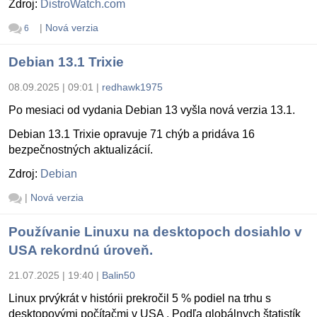
Zdroj:
DistroWatch.com
|
Nová verzia
6
Debian 13.1 Trixie
08.09.2025 | 09:01
|
redhawk1975
Po mesiaci od vydania Debian 13 vyšla nová verzia 13.1.
Debian 13.1 Trixie opravuje 71 chýb a pridáva 16
bezpečnostných aktualizácií.
Zdroj:
Debian
|
Nová verzia
Používanie Linuxu na desktopoch dosiahlo v
USA rekordnú úroveň.
21.07.2025 | 19:40
|
Balin50
Linux prvýkrát v histórii prekročil 5 % podiel na trhu s
desktopovými počítačmi v USA . Podľa globálnych štatistík