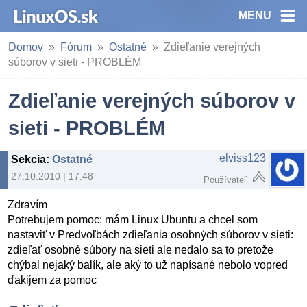
MENU
Domov
Fórum
Ostatné
Zdieľanie verejných
súborov v sieti - PROBLÉM
Zdieľanie verejných súborov v
sieti - PROBLÉM
elviss123
Sekcia
:
Ostatné
27.10.2010 | 17:48
Používateľ
Zdravím
Potrebujem pomoc: mám Linux Ubuntu a chcel som
nastaviť v Predvoľbách zdieľania osobných súborov v sieti:
zdieľať osobné súbory na sieti ale nedalo sa to pretože
chýbal nejaký balík, ale aký to už napísané nebolo vopred
ďakijem za pomoc