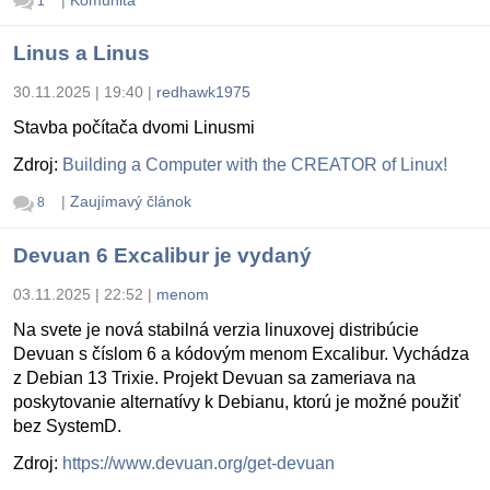
|
Komunita
1
Linus a Linus
30.11.2025 | 19:40
|
redhawk1975
Stavba počítača dvomi Linusmi
Zdroj:
Building a Computer with the CREATOR of Linux!
|
Zaujímavý článok
8
Devuan 6 Excalibur je vydaný
03.11.2025 | 22:52
|
menom
Na svete je nová stabilná verzia linuxovej distribúcie
Devuan s číslom 6 a kódovým menom Excalibur. Vychádza
z Debian 13 Trixie. Projekt Devuan sa zameriava na
poskytovanie alternatívy k Debianu, ktorú je možné použiť
bez SystemD.
Zdroj:
https://www.devuan.org/get-devuan