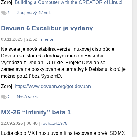
Zdroj:
Building a Computer with the CREATOR of Linux!
|
Zaujímavý článok
8
Devuan 6 Excalibur je vydaný
03.11.2025 | 22:52
|
menom
Na svete je nová stabilná verzia linuxovej distribúcie
Devuan s číslom 6 a kódovým menom Excalibur.
Vychádza z Debian 13 Trixie. Projekt Devuan sa
zameriava na poskytovanie alternatívy k Debianu, ktorú je
možné použiť bez SystemD.
Zdroj:
https://www.devuan.org/get-devuan
|
Nová verzia
2
MX-25 “Infinity” beta 1
22.09.2025 | 08:40
|
redhawk1975
Ludia okolo MX linuxu uvolnili na testovanie prvé ISO MX