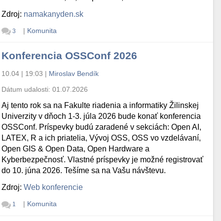
Zdroj:
namakanyden.sk
|
Komunita
3
Konferencia OSSConf 2026
10.04 | 19:03
|
Miroslav Bendík
Dátum udalosti:
01.07.2026
Aj tento rok sa na Fakulte riadenia a informatiky Žilinskej
Univerzity v dňoch 1-3. júla 2026 bude konať konferencia
OSSConf. Príspevky budú zaradené v sekciách: Open AI,
LATEX, R a ich priatelia, Vývoj OSS, OSS vo vzdelávaní,
Open GIS & Open Data, Open Hardware a
Kyberbezpečnosť. Vlastné príspevky je možné registrovať
do 10. júna 2026. Tešíme sa na Vašu návštevu.
Zdroj:
Web konferencie
|
Komunita
1