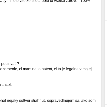
 aby mi toto vsetko islo a bolo to vsetko zaroven 100%
e pouzivať ?
zornenie, ci mam na to patent, ci to je legalne v mojej
m chcel.
ol nejaky softver stiahnuť, ospravedlnujem sa, ako som