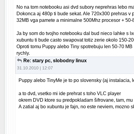
No na tom notebooku asi dvd subory neprehras lebo ma 
Dokonca aj 480p ti bude sekat. Ale 720x300 prehras v p
32MB vga pamete a minimalne 500Mhz procesor + 50-8
Ja by som do tvojho notebooku dal bud nieco lahke s l
xubuntu ti bude casto swapovat totiz zerie okolo 150-2
Oproti tomu Puppy alebo Tiny spotrebuju len 50-70 MB 
rychly.
Re: stary pc, slobodny linux
31.10.2010 | 12:07
Puppy alebo TinyMe je to po slovensky (aj instalacia, leb
a to dvd, vsetko mi ide prehrat s toho VLC player
okrem DVD ktore su predpokladam šifrovane, tam, mu 
A zatial aj bo xubuntu je fajn, no este neviem, mozno sku