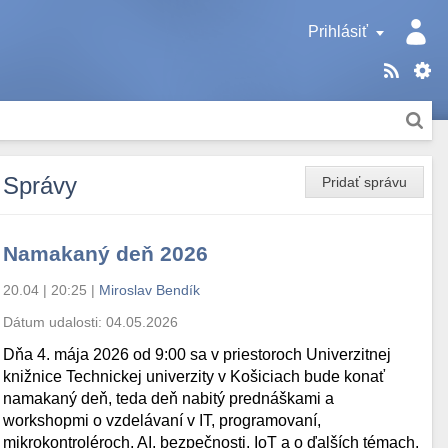
Prihlásiť
Správy
Pridať správu
Namakaný deň 2026
20.04 | 20:25
|
Miroslav Bendík
Dátum udalosti:
04.05.2026
Dňa 4. mája 2026 od 9:00 sa v priestoroch Univerzitnej
knižnice Technickej univerzity v Košiciach bude konať
namakaný deň, teda deň nabitý prednáškami a
workshopmi o vzdelávaní v IT, programovaní,
mikrokontroléroch, AI, bezpečnosti, IoT a o ďalších témach.