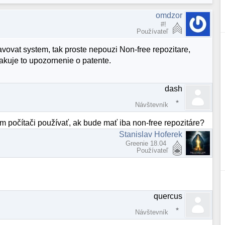
omdzor
#!
Používateľ
ovat system, tak proste nepouzi Non-free repozitare,
kakuje to upozornenie o patente.
dash
Návštevník
m počítači používať, ak bude mať iba non-free repozitáre?
Stanislav Hoferek
Greenie 18.04
Používateľ
quercus
Návštevník