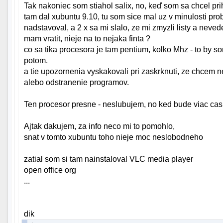
Tak nakoniec som stiahol salix, no, keď som sa chcel pri
tam dal xubuntu 9.10, tu som sice mal uz v minulosti prob
nadstavoval, a 2 x sa mi slalo, ze mi zmyzli listy a neved
mam vratit, nieje na to nejaka finta ?
co sa tika procesora je tam pentium, kolko Mhz - to by
potom.
a tie upozornenia vyskakovali pri zaskrknuti, ze chcem n
alebo odstranenie programov.
Ten procesor presne - neslubujem, no ked bude viac cas
Ajtak dakujem, za info neco mi to pomohlo,
snat v tomto xubuntu toho nieje moc neslobodneho
zatial som si tam nainstaloval VLC media player
open office org
...
dik