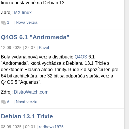
linuxu postavené na Debian 13.
Zdroj:
MX linux
|
Nová verzia
2
Q4OS 6.1 "Andromeda"
12.09.2025 | 22:07
|
Pavel
Bola vydaná nová verzia distribúcie
Q4OS
6.1
"Andromeda", ktorá vychádza z Debianu 13.1 Trixie s
desktopom Plasma alebo Trinity. Bude k dispozícii len pre
64 bit architektúru, pre 32 bit sa odporúča staršia verzia
Q4OS 5 "Aquarius".
Zdroj:
DistroWatch.com
|
Nová verzia
6
Debian 13.1 Trixie
08.09.2025 | 09:01
|
redhawk1975