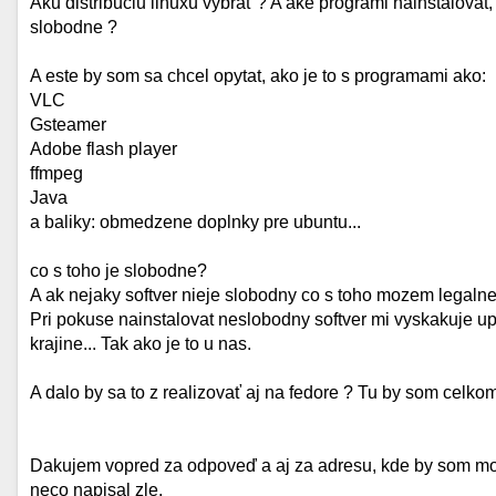
Aku distribuciu linuxu vybrať ? A ake programi nainstalovat,
slobodne ?
A este by som sa chcel opytat, ako je to s programami ako:
VLC
Gsteamer
Adobe flash player
ffmpeg
Java
a baliky: obmedzene doplnky pre ubuntu...
co s toho je slobodne?
A ak nejaky softver nieje slobodny co s toho mozem legaln
Pri pokuse nainstalovat neslobodny softver mi vyskakuje upo
krajine... Tak ako je to u nas.
A dalo by sa to z realizovať aj na fedore ? Tu by som celko
Dakujem vopred za odpoveď a aj za adresu, kde by som moh
neco napisal zle.