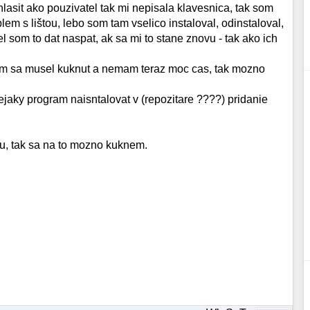
hlasit ako pouzivatel tak mi nepisala klavesnica, tak som
lem s lištou, lebo som tam vselico instaloval, odinstaloval,
el som to dat naspat, ak sa mi to stane znovu - tak ako ich
 som sa musel kuknut a nemam teraz moc cas, tak mozno
ejaky program naisntalovat v (repozitare ????) pridanie
u, tak sa na to mozno kuknem.