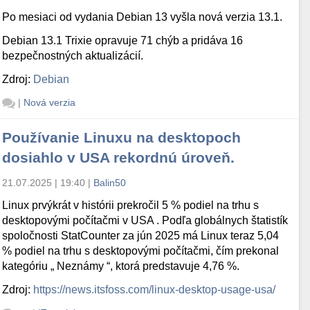
Po mesiaci od vydania Debian 13 vyšla nová verzia 13.1.
Debian 13.1 Trixie opravuje 71 chýb a pridáva 16
bezpečnostných aktualizácií.
Zdroj:
Debian
|
Nová verzia
Používanie Linuxu na desktopoch
dosiahlo v USA rekordnú úroveň.
21.07.2025 | 19:40
|
Balin50
Linux prvýkrát v histórii prekročil 5 % podiel na trhu s
desktopovými počítačmi v USA . Podľa globálnych štatistík
spoločnosti StatCounter za jún 2025 má Linux teraz 5,04
% podiel na trhu s desktopovými počítačmi, čím prekonal
kategóriu „ Neznámy “, ktorá predstavuje 4,76 %.
Zdroj:
https://news.itsfoss.com/linux-desktop-usage-usa/