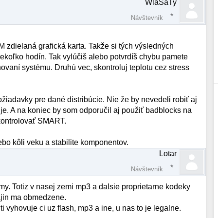
WlaSaTy
Návštevník
dielaná grafická karta. Takže si tých výsledných
ekoľko hodín. Tak vylúčiš alebo potvrdíš chybu pamete
ovaní systému. Druhú vec, skontroluj teplotu cez stress
iadavky pre dané distribúcie. Nie že by nevedeli robiť aj
. A na koniec by som odporučil aj použiť badblocks na
skontrolovať SMART.
alebo kôli veku a stabilite komponentov.
Lotar
Návštevník
y. Totiz v nasej zemi mp3 a dalsie proprietarne kodeky
rajin ma obmedzene.
i vyhovuje ci uz flash, mp3 a ine, u nas to je legalne.