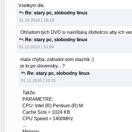
Vsetkym dik.
Re: stary pc, slobodny linux
31.10.2010 | 16:10
Ohľadom tých DVD si nainštaluj
libdvdcss
aby ich ved
Re: stary pc, slobodny linux
01.11.2010 | 10:04
mala chyba, zabudol som otaznik :)
je to po slovensky... ?
Re: stary pc, slobodny linux
01.11.2010 | 10:31
Takže:
PARAMETRE:
CPU: Intel (R) Pentium (R) M
Cache Size = 1024 KB
CPU Speed = 1400MHz
...
Memory