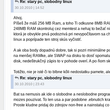
Re: stary pc, slobodny linux
30.10.2010 | 14:52
Ahoj.
Píšeš že máš 256 MB Ram, a toho Ti odkusne 8MB RAM z
248MB RAM skontroluj cez memtest a nehaj to bežať ni
ktorá je obvykle prvá podozrivá pri nevypočítavom sa ch
linux a poprípade ten stroj skús vyčistiť.
A ak oba body dopadnú dobre, tak si pozri minimálne pož
na menšej RAMke, ale SWAP na disku to dosť spomaluje
disk, nedeštrukčný zápis to v pohode overí. A po ňom 
Totižto, nie je isté či to blbne kôli nedostatku pamete, 
Re: stary pc, slobodny linux
30.10.2010 | 23:43
Bat sa nemusis ak ide o slobodne a neslobodne program
mozes pouzivat. To len usa a par podobne .ebnutich k
Proste kludne pridaj do zdrojov non-free a nainstaluj co t