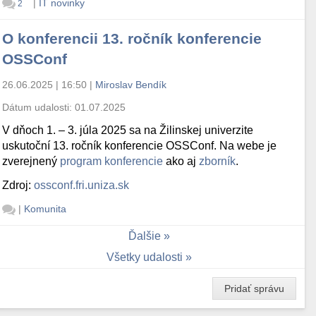
|
IT novinky
2
O konferencii 13. ročník konferencie
OSSConf
26.06.2025 | 16:50
|
Miroslav Bendík
Dátum udalosti:
01.07.2025
V dňoch 1. – 3. júla 2025 sa na Žilinskej univerzite
uskutoční 13. ročník konferencie OSSConf. Na webe je
zverejnený
program konferencie
ako aj
zborník
.
Zdroj:
ossconf.fri.uniza.sk
|
Komunita
Ďalšie
Všetky udalosti
Pridať správu