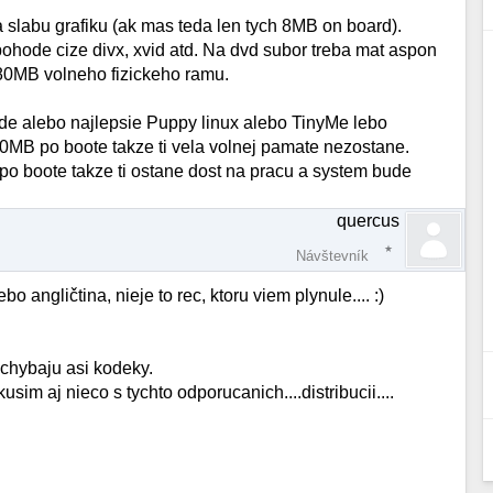
slabu grafiku (ak mas teda len tych 8MB on board).
ohode cize divx, xvid atd. Na dvd subor treba mat aspon
0MB volneho fizickeho ramu.
xde alebo najlepsie Puppy linux alebo TinyMe lebo
00MB po boote takze ti vela volnej pamate nezostane.
po boote takze ti ostane dost na pracu a system bude
quercus
Návštevník
o angličtina, nieje to rec, ktoru viem plynule.... :)
chybaju asi kodeky.
sim aj nieco s tychto odporucanich....distribucii....