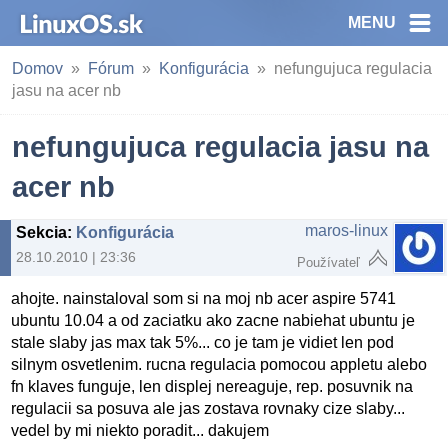
MENU
Domov
Fórum
Konfigurácia
nefungujuca regulacia
jasu na acer nb
nefungujuca regulacia jasu na
acer nb
maros-linux
Sekcia
:
Konfigurácia
28.10.2010 | 23:36
Používateľ
ahojte. nainstaloval som si na moj nb acer aspire 5741
ubuntu 10.04 a od zaciatku ako zacne nabiehat ubuntu je
stale slaby jas max tak 5%... co je tam je vidiet len pod
silnym osvetlenim. rucna regulacia pomocou appletu alebo
fn klaves funguje, len displej nereaguje, rep. posuvnik na
regulacii sa posuva ale jas zostava rovnaky cize slaby...
vedel by mi niekto poradit... dakujem