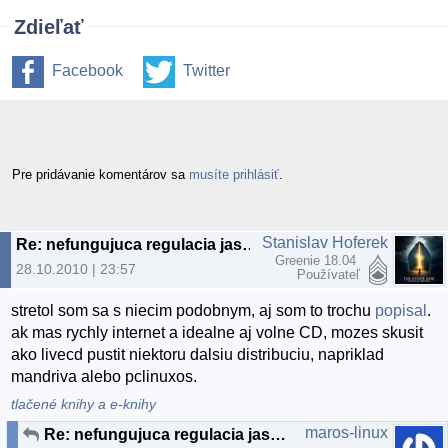
Zdieľať
Facebook
Twitter
Pre pridávanie komentárov sa
musíte prihlásiť
.
Stanislav Hoferek
Re: nefungujuca regulacia jasu na acer nb
Greenie 18.04
28.10.2010 | 23:57
Používateľ
stretol som sa s niecim podobnym, aj som to trochu
popisal
.
ak mas rychly internet a idealne aj volne CD, mozes skusit
ako livecd pustit niektoru dalsiu distribuciu, napriklad
mandriva alebo pclinuxos.
tlačené knihy a e-knihy
maros-linux
Re: nefungujuca regulacia jasu na acer nb