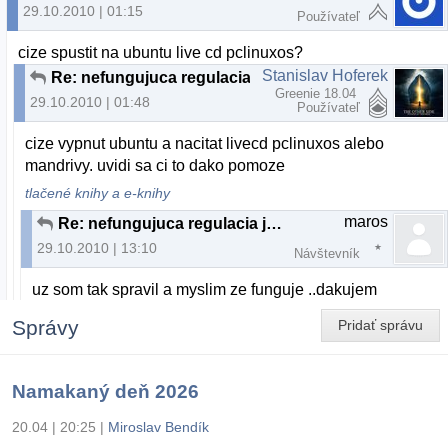
29.10.2010 | 01:15
Používateľ
cize spustit na ubuntu live cd pclinuxos?
Stanislav Hoferek
Re: nefungujuca regulacia jasu na acer nb
Greenie 18.04
29.10.2010 | 01:48
Používateľ
cize vypnut ubuntu a nacitat livecd pclinuxos alebo
mandrivy. uvidi sa ci to dako pomoze
tlačené knihy a e-knihy
maros
Re: nefungujuca regulacia jasu na acer nb
29.10.2010 | 13:10
Návštevník
uz som tak spravil a myslim ze funguje ..dakujem
Správy
Pridať správu
Namakaný deň 2026
20.04 | 20:25
|
Miroslav Bendík