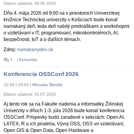
Dátum udalosti:
04.05.2026
Dňa 4. mája 2026 od 9:00 sa v priestoroch Univerzitnej
knižnice Technickej univerzity v Košiciach bude konať
namakaný deň, teda deň nabitý prednáškami a workshopmi
o vzdelávaní v IT, programovaní, mikrokontroléroch, AI,
bezpečnosti, IoT a o ďalších témach.
Zdroj:
namakanyden.sk
|
Komunita
3
Konferencia OSSConf 2026
10.04 | 19:03
|
Miroslav Bendík
Dátum udalosti:
01.07.2026
Aj tento rok sa na Fakulte riadenia a informatiky Žilinskej
Univerzity v dňoch 1-3. júla 2026 bude konať konferencia
OSSConf. Príspevky budú zaradené v sekciách: Open AI,
LATEX, R a ich priatelia, Vývoj OSS, OSS vo vzdelávaní,
Open GIS & Open Data, Open Hardware a