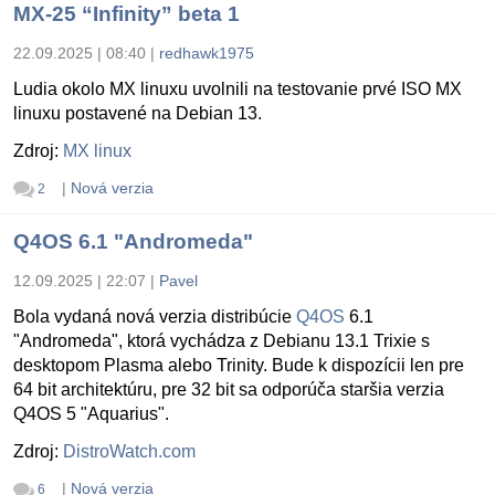
MX-25 “Infinity” beta 1
22.09.2025 | 08:40
|
redhawk1975
Ludia okolo MX linuxu uvolnili na testovanie prvé ISO MX
linuxu postavené na Debian 13.
Zdroj:
MX linux
|
Nová verzia
2
Q4OS 6.1 "Andromeda"
12.09.2025 | 22:07
|
Pavel
Bola vydaná nová verzia distribúcie
Q4OS
6.1
"Andromeda", ktorá vychádza z Debianu 13.1 Trixie s
desktopom Plasma alebo Trinity. Bude k dispozícii len pre
64 bit architektúru, pre 32 bit sa odporúča staršia verzia
Q4OS 5 "Aquarius".
Zdroj:
DistroWatch.com
|
Nová verzia
6