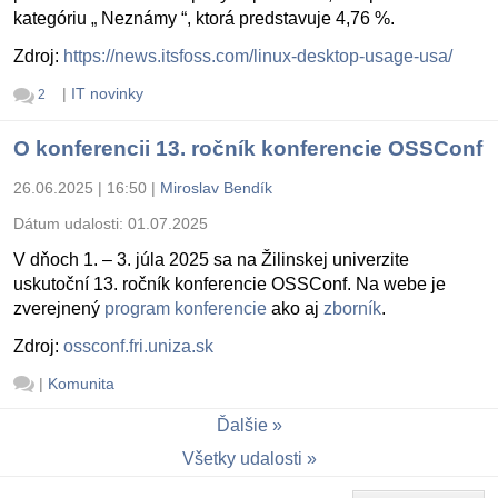
kategóriu „ Neznámy “, ktorá predstavuje 4,76 %.
Zdroj:
https://news.itsfoss.com/linux-desktop-usage-usa/
|
IT novinky
2
O konferencii 13. ročník konferencie OSSConf
26.06.2025 | 16:50
|
Miroslav Bendík
Dátum udalosti:
01.07.2025
V dňoch 1. – 3. júla 2025 sa na Žilinskej univerzite
uskutoční 13. ročník konferencie OSSConf. Na webe je
zverejnený
program konferencie
ako aj
zborník
.
Zdroj:
ossconf.fri.uniza.sk
|
Komunita
Ďalšie
Všetky udalosti