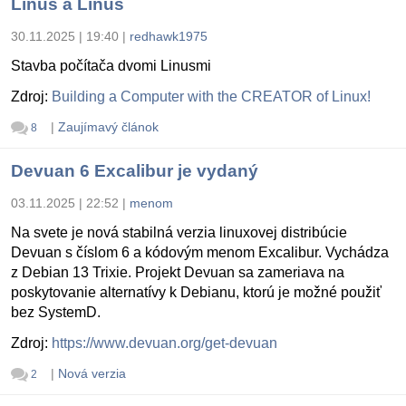
Linus a Linus
30.11.2025 | 19:40
|
redhawk1975
Stavba počítača dvomi Linusmi
Zdroj:
Building a Computer with the CREATOR of Linux!
|
Zaujímavý článok
8
Devuan 6 Excalibur je vydaný
03.11.2025 | 22:52
|
menom
Na svete je nová stabilná verzia linuxovej distribúcie
Devuan s číslom 6 a kódovým menom Excalibur. Vychádza
z Debian 13 Trixie. Projekt Devuan sa zameriava na
poskytovanie alternatívy k Debianu, ktorú je možné použiť
bez SystemD.
Zdroj:
https://www.devuan.org/get-devuan
|
Nová verzia
2